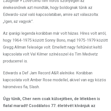
Laughter + Love
című film vörös szőnyegén az
énekesnőnek azt mondták, hogy boldognak tűnik az
Edwards-szal való kapcsolatában, amire azt válaszolta:
„Igen, az vagyok”.
Az iparági legenda korábban már volt házas. Híres volt arról,
hogy 1964-1975 között Sonny Bono, majd 1975-1979 között
Gregg Allman felesége volt. Emellett nagy feltűnést keltő
kapcsolata volt Val Kilmer színésszel és Tim Medvetz
producerrel is.
Edwards a Def Jam Record A&R alelnöke. Korábban
kapcsolata volt Amber Rose modellel, akivel van egy közös
hároméves fia, Slash.
Úgy tűnik, Cher nem csak külsejében, de lélekben is
fiatal maradt! Csodálatos 77. életévét kívánjuk az