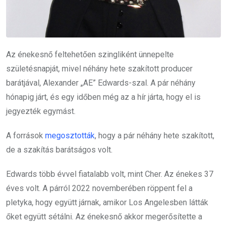
Az énekesnő feltehetően szingliként ünnepelte
születésnapját, mivel néhány hete szakított producer
barátjával, Alexander „AE” Edwards-szal. A pár néhány
hónapig járt, és egy időben még az a hír járta, hogy el is
jegyezték egymást.
A források
megosztották
, hogy a pár néhány hete szakított,
de a szakítás barátságos volt.
Edwards több évvel fiatalabb volt, mint Cher. Az énekes 37
éves volt. A párról 2022 novemberében röppent fel a
pletyka, hogy együtt járnak, amikor Los Angelesben látták
őket együtt sétálni. Az énekesnő akkor megerősítette a