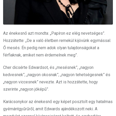
Az énekesnő azt mondta: „Papíron ez elég nevetséges”.
Hozzátette: „De a való életben remekül kijövünk egymással.
Ő mesés. Én pedig nem adok olyan tulajdonságokat a
férfiaknak, amiket nem érdemelnek meg”.
Cher dicsérte Edwardsot, és „mesésnek”, „nagyon
kedvesnek”, „nagyon okosnak”, „nagyon tehetségesnek” és
„nagyon viccesnek” nevezte. Azt is hozzátette, hogy
szerinte „nagyon jóképű”.
Karácsonykor az énekesnő egy képet posztolt egy hatalmas
gyémántgyűrűről, amit Edwards ajándékozott neki. A