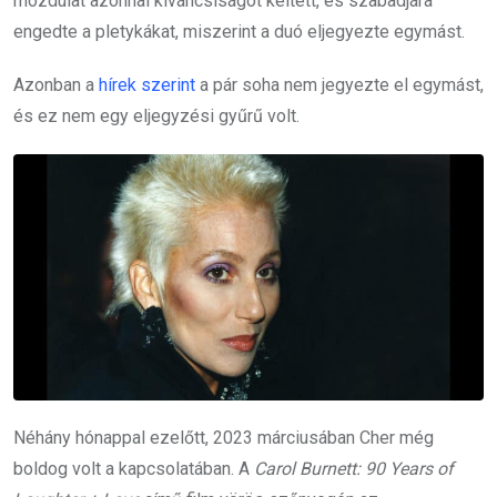
mozdulat azonnal kíváncsiságot keltett, és szabadjára
engedte a pletykákat, miszerint a duó eljegyezte egymást.
Azonban a
hírek szerint
a pár soha nem jegyezte el egymást,
és ez nem egy eljegyzési gyűrű volt.
Néhány hónappal ezelőtt, 2023 márciusában Cher még
boldog volt a kapcsolatában. A
Carol Burnett: 90 Years of