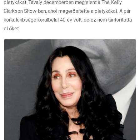
pletykákat. Tavaly decemberben megjelent a The Kelly
Clarkson Show-ban, ahol megerősítette a pletykákat. A pár
korkülönbsége körülbelül 40 év volt, de ez nem tántorította
el őket.