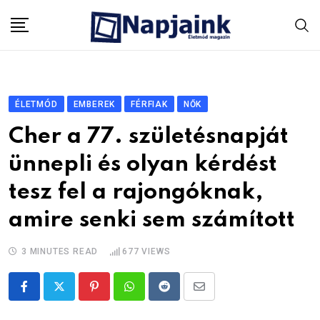
Skip
to
content
ÉLETMÓD
EMBEREK
FÉRFIAK
NŐK
Cher a 77. születésnapját
ünnepli és olyan kérdést
tesz fel a rajongóknak,
amire senki sem számított
3 MINUTES READ
677
VIEWS
Pinterest
Whatsapp
Reddit
Share
via