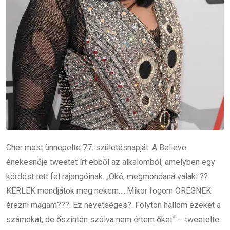
Cher most ünnepelte 77. születésnapját. A Believe
énekesnője tweetet írt ebből az alkalomból, amelyben egy
kérdést tett fel rajongóinak. „Oké, megmondaná valaki ??
KÉRLEK mondjátok meg nekem…..Mikor fogom ÖREGNEK
érezni magam???. Ez nevetséges?. Folyton hallom ezeket a
számokat, de őszintén szólva nem értem őket” – tweetelte