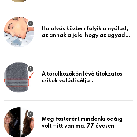
találtam, megváltoztatta az
életemet
Ha alvás közben folyik a nyálad,
az annak a jele, hogy az agyad…
A törülközőkön lévő titokzatos
csíkok valódi célja…
Meg Fosterért mindenki odáig
volt – itt van ma, 77 évesen