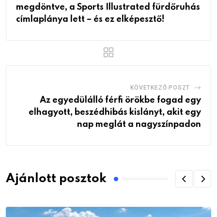
megdöntve, a Sports Illustrated fürdőruhás
címlaplánya lett – és ez elképesztő!
KÖVETKEZŐ POSZT
Az egyedülálló férfi örökbe fogad egy
elhagyott, beszédhibás kislányt, akit egy
nap meglát a nagyszínpadon
Ajánlott posztok