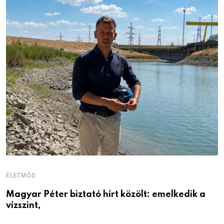
ÉLETMÓD
E
Magyar Péter biztató hírt közölt: emelkedik a
Ö
vízszint,
a