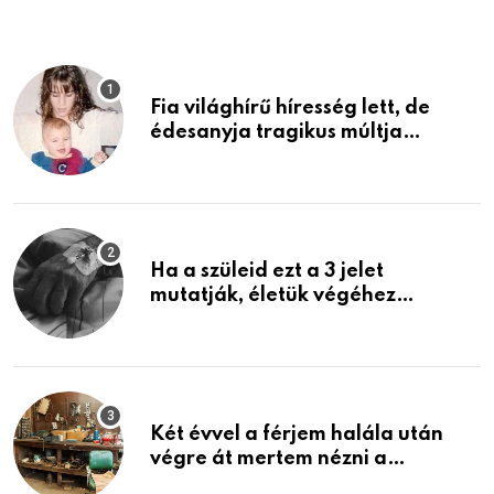
Fia világhírű híresség lett, de
édesanyja tragikus múltja
rosszabb, mint azt el tudnád
képzelni
Ha a szüleid ezt a 3 jelet
mutatják, életük végéhez
közeledhetnek. Készülj fel arra,
ami jön
Két évvel a férjem halála után
végre át mertem nézni a
garázsban lévő holmiját – amit