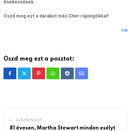
énekesnőnek.
Oszd meg ezt a darabot más Cher-rajongókkal!
via
Oszd meg ezt a posztot:
Pinterest
Whatsapp
Reddit
Share
via
Email
ELŐZŐ POSZT
81 évesen, Martha Stewart minden esélyt