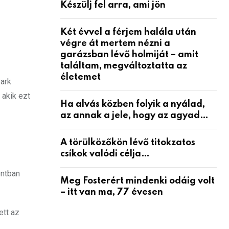
Készülj fel arra, ami jön
Két évvel a férjem halála után
végre át mertem nézni a
garázsban lévő holmiját – amit
találtam, megváltoztatta az
életemet
Park
 akik ezt
Ha alvás közben folyik a nyálad,
az annak a jele, hogy az agyad…
A törülközőkön lévő titokzatos
csíkok valódi célja…
ontban
Meg Fosterért mindenki odáig volt
– itt van ma, 77 évesen
ett az