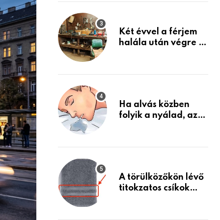
Készülj fel arra, ami
jön
Két évvel a férjem
halála után végre át
mertem nézni a
garázsban lévő
holmiját – amit
találtam,
megváltoztatta az
Ha alvás közben
életemet
folyik a nyálad, az
annak a jele, hogy
az agyad…
A törülközőkön lévő
titokzatos csíkok
valódi célja…