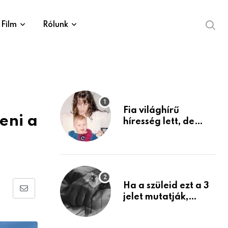
Film
Rólunk
Fia világhírű
eni a
híresség lett, de
édesanyja tragikus
múltja rosszabb,
mint azt el tudnád
képzelni
Ha a szüleid ezt a 3
Share
jelet mutatják,
életük végéhez
via
közeledhetnek.
Email