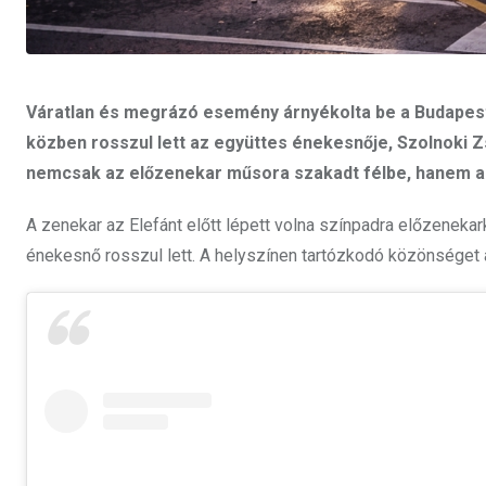
Váratlan és megrázó esemény árnyékolta be a Budapest 
közben rosszul lett az együttes énekesnője, Szolnoki Zsó
nemcsak az előzenekar műsora szakadt félbe, hanem az e
A zenekar az Elefánt előtt lépett volna színpadra előzenekar
énekesnő rosszul lett. A helyszínen tartózkodó közönséget a 