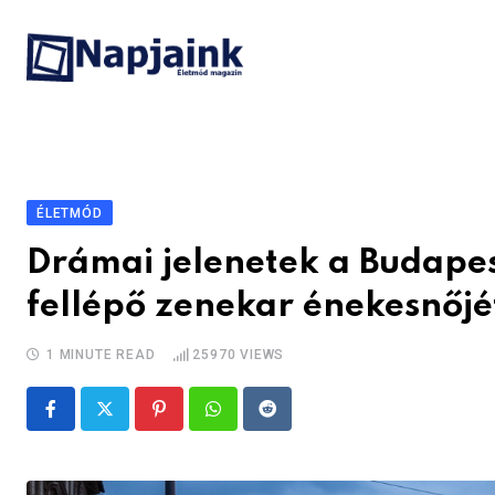
Skip
to
content
ÉLETMÓD
Drámai jelenetek a Budapest
fellépő zenekar énekesnőjé
1 MINUTE READ
25970
VIEWS
Pinterest
Whatsapp
Reddit