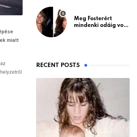
Meg Fosterért
mindenki odáig volt
lépése
– itt van ma, 77
évesen
tek miatt
 az
RECENT POSTS
helyzetről.