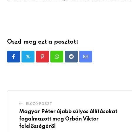
Oszd meg ezt a posztot:
Pinterest
Whatsapp
Reddit
Share
via
Email
ELŐZŐ POSZT
Magyar Péter újabb súlyos állításokat
fogalmazott meg Orbán Viktor
felelősségéről