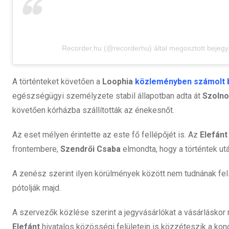
Recorder.hu (@recorderhu) által megosztott bejeg
A történteket követően a
Loophia
közleményben számolt 
egészségügyi személyzete stabil állapotban adta át
Szolno
követően kórházba szállították az énekesnőt.
Az eset mélyen érintette az este fő fellépőjét is. Az
Elefánt
frontembere,
Szendrői Csaba
elmondta, hogy a történtek után
A zenész szerint ilyen körülmények között nem tudnának fels
pótolják majd.
A szervezők közlése szerint a jegyvásárlókat a vásárláskor m
Elefánt
hivatalos közösségi felületein is közzéteszik a konc