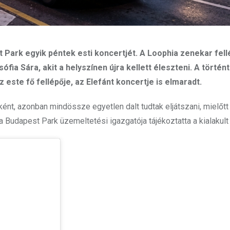
Park egyik péntek esti koncertjét. A Loophia zenekar fel
fia Sára, akit a helyszínen újra kellett éleszteni. A történ
ste fő fellépője, az Elefánt koncertje is elmaradt.
ként, azonban mindössze egyetlen dalt tudtak eljátszani, mielőtt
Budapest Park üzemeltetési igazgatója tájékoztatta a kialakult 