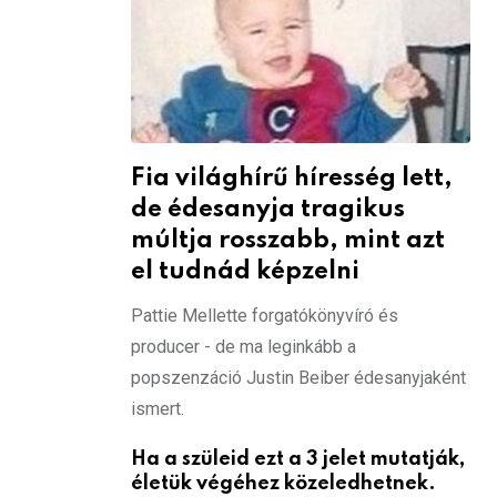
Fia világhírű híresség lett,
de édesanyja tragikus
múltja rosszabb, mint azt
el tudnád képzelni
Pattie Mellette forgatókönyvíró és
producer - de ma leginkább a
popszenzáció Justin Beiber édesanyjaként
ismert.
Ha a szüleid ezt a 3 jelet mutatják,
életük végéhez közeledhetnek.