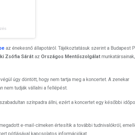
yzés
be
az énekesnő állapotáról. Tájékoztatásuk szerint a Budapest 
ki Zsófia Sárát
az
Országos Mentőszolgálat
munkatársainak,
végül úgy döntött, hogy nem tartja meg a koncertet. A zenekar
 nem tudják vállalni a fellépést.
zabadultan színpadra állni, ezért a koncertet egy későbbi időp
egadott e-mail-címeken értesítik a további tudnivalókról, emell
ert pótlásával kapcsolatos információkat.