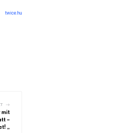
twice.hu
ZT
 mit
tt –
et! „