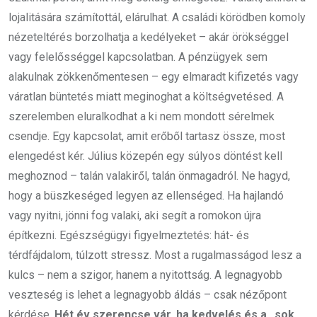
lojalitására számítottál, elárulhat. A családi körödben komoly
nézeteltérés borzolhatja a kedélyeket – akár örökséggel
vagy felelősséggel kapcsolatban. A pénzügyek sem
alakulnak zökkenőmentesen – egy elmaradt kifizetés vagy
váratlan büntetés miatt meginoghat a költségvetésed. A
szerelemben eluralkodhat a ki nem mondott sérelmek
csendje. Egy kapcsolat, amit erőből tartasz össze, most
elengedést kér. Július közepén egy súlyos döntést kell
meghoznod – talán valakiről, talán önmagadról. Ne hagyd,
hogy a büszkeséged legyen az ellenséged. Ha hajlandó
vagy nyitni, jönni fog valaki, aki segít a romokon újra
építkezni. Egészségügyi figyelmeztetés: hát- és
térdfájdalom, túlzott stressz. Most a rugalmasságod lesz a
kulcs – nem a szigor, hanem a nyitottság. A legnagyobb
veszteség is lehet a legnagyobb áldás – csak nézőpont
kérdése.
Hét év szerencse vár, ha kedvelés és a „sok