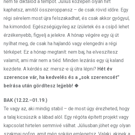
nem te diktálod a tempót. Július közepén olyan hírt
kaphatsz, amitől összeroppansz – de csak rövid időre. Egy
régi sérelem most újra felszakadhat, és csak akkor gyógyul,
ha kimondod. Egészségügyileg az ízületek és a csípő lehet
érzékenyebb, figyelj a jelekre. A hónap végére egy új út
nyílhat meg, de csak ha hajlandó vagy elengedni a régi
térképet. Ez a hónap megtanít: nem baj, ha elveszítesz
valamit, ami már nem a tiéd. Minden lezárás egy új kaland
kezdete. A kérdés az: mersz-e új útra lépni?
Hét év
szerencse vár, ha kedvelés és a „sok szerencsét”
beírása után gördítesz lejjebb! 🍀
BAK (12.22.–01.19.)
Te vagy az, aki mindig stabil – de most úgy érezheted, hogy
a talaj kicsúszik a lábad alól. Egy régóta épített projekt vagy
kapcsolat hirtelen semmivé válhat. Júliusban jöhet egy olyan
szakmai pofon, amit még sokáig emlegetsz. Valaki, akinek a