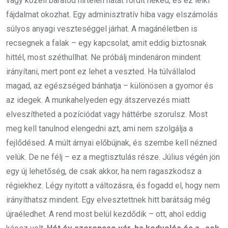
vagy közeli barátod hirtelen hátat fordít neked, és ez lelki
fájdalmat okozhat. Egy adminisztratív hiba vagy elszámolás
súlyos anyagi veszteséggel járhat. A magánéletben is
recsegnek a falak – egy kapcsolat, amit eddig biztosnak
hittél, most széthullhat. Ne próbálj mindenáron mindent
irányítani, mert pont ez lehet a veszted. Ha túlvállalod
magad, az egészséged bánhatja – különösen a gyomor és
az idegek. A munkahelyeden egy átszervezés miatt
elveszítheted a pozíciódat vagy háttérbe szorulsz. Most
meg kell tanulnod elengedni azt, ami nem szolgálja a
fejlődésed. A múlt árnyai előbújnak, és szembe kell nézned
velük. De ne félj – ez a megtisztulás része. Július végén jön
egy új lehetőség, de csak akkor, ha nem ragaszkodsz a
régiekhez. Légy nyitott a változásra, és fogadd el, hogy nem
irányíthatsz mindent. Egy elvesztettnek hitt barátság még
újraéledhet. A rend most belül kezdődik – ott, ahol eddig