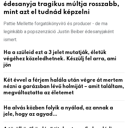
édesanyja tragikus múltja rosszabb,
mint azt el tudnád képzelni
Pattie Mellette forgatókönyvíró és producer - de ma
leginkább a popszenzáció Justin Beiber édesanyjaként
ismert.
Ha a szüleid ezt a 3 jelet mutatják, életük
végéhez közeledhetnek. Készülj fel arra, ami
jön
Két évvel a férjem halála után végre át mertem
nézni a garázsban lévő holmiját – amit találtam,
megváltoztatta az életemet
Ha alvás közben folyik a nyálad, az annak a
jele, hogy az agyad…