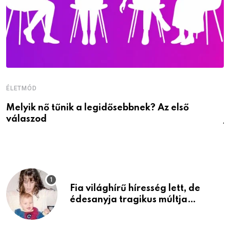
ÉLETMÓD
É
Melyik nő tűnik a legidősebbnek? Az első
D
válaszod
j
Fia világhírű híresség lett, de
édesanyja tragikus múltja
rosszabb, mint azt el tudnád
képzelni