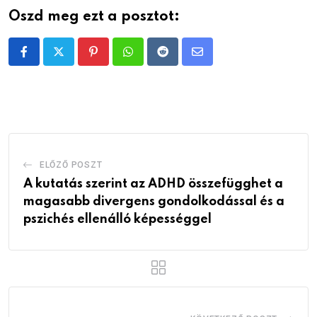
Oszd meg ezt a posztot:
Pinterest
Whatsapp
Reddit
Share
via
Email
ELŐZŐ POSZT
A kutatás szerint az ADHD összefügghet a
magasabb divergens gondolkodással és a
pszichés ellenálló képességgel