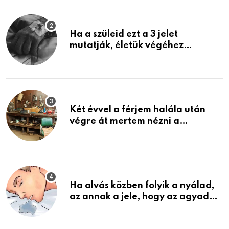
Ha a szüleid ezt a 3 jelet
mutatják, életük végéhez
közeledhetnek. Készülj fel arra,
ami jön
Két évvel a férjem halála után
végre át mertem nézni a
garázsban lévő holmiját – amit
találtam, megváltoztatta az
életemet
Ha alvás közben folyik a nyálad,
az annak a jele, hogy az agyad…