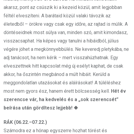
akarsz, pont az csúszik ki a kezeid közül, amit legjobban
féltél elveszíteni. A barátaid közül valaki távozik az
életedből – örökre vagy csak egy időre, az rajtad is múlik. A
döntéseidnek most súlya van, minden szó, amit kimondasz,
visszacsaphat. Ha képes vagy tanulni a hibáidból, július
végére jöhet a megkönnyebbülés. Ne keveredj pletykába, ne
adj tanácsot, ha nem kérik – mert visszahúzhatnak. Egy
elveszettnek hitt kapcsolat még új esélyt kaphat, de csak
akkor, ha őszintén megbánod a múlt hibáit. Kerüld a
meggondolatlan utazásokat és aláírásokat! A túléléshez
most nem gyors ész, hanem érett bölcsesség kell.
Hét év
szerencse vár, ha kedvelés és a „sok szerencsét”
beírása után gördítesz lejjebb! 🍀
RÁK (06.22.–07.22.)
Számodra ez a hónap egyszerre hozhat törést és