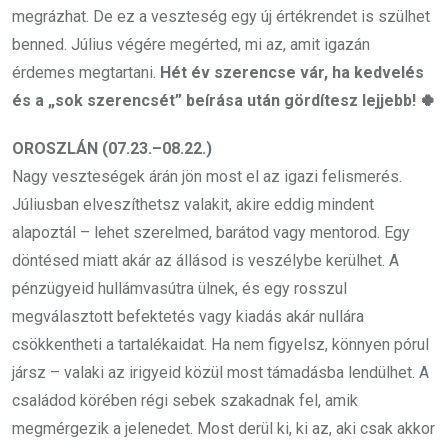
megrázhat. De ez a veszteség egy új értékrendet is szülhet
benned. Július végére megérted, mi az, amit igazán
érdemes megtartani.
Hét év szerencse vár, ha kedvelés
és a „sok szerencsét” beírása után gördítesz lejjebb! 🍀
OROSZLÁN (07.23.–08.22.)
Nagy veszteségek árán jön most el az igazi felismerés.
Júliusban elveszíthetsz valakit, akire eddig mindent
alapoztál – lehet szerelmed, barátod vagy mentorod. Egy
döntésed miatt akár az állásod is veszélybe kerülhet. A
pénzügyeid hullámvasútra ülnek, és egy rosszul
megválasztott befektetés vagy kiadás akár nullára
csökkentheti a tartalékaidat. Ha nem figyelsz, könnyen pórul
jársz – valaki az irigyeid közül most támadásba lendülhet. A
családod körében régi sebek szakadnak fel, amik
megmérgezik a jelenedet. Most derül ki, ki az, aki csak akkor