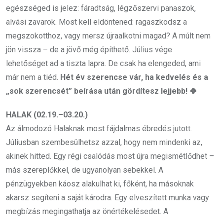
egészséged is jelez: fáradtság, légzőszervi panaszok,
alvási zavarok. Most kell eldöntened: ragaszkodsz a
megszokotthoz, vagy mersz újraalkotni magad? A múlt nem
jön vissza – de a jövő még építhető. Július vége
lehetőséget ad a tiszta lapra. De csak ha elengeded, ami
már nem a tiéd.
Hét év szerencse vár, ha kedvelés és a
„sok szerencsét” beírása után gördítesz lejjebb! 🍀
HALAK (02.19.–03.20.)
Az álmodozó Halaknak most fájdalmas ébredés jutott.
Júliusban szembesülhetsz azzal, hogy nem mindenki az,
akinek hitted. Egy régi csalódás most újra megismétlődhet –
más szereplőkkel, de ugyanolyan sebekkel. A
pénzügyekben káosz alakulhat ki, főként, ha másoknak
akarsz segíteni a saját károdra. Egy elveszített munka vagy
megbízás megingathatja az önértékelésedet. A