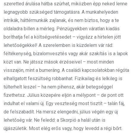
szeretted árulása hátba szúrhat, miközben épp neked lenne
legnagyobb szükséged támogatásra. A munkahelyeden
intrikák, háttérmunkák zajlanak, és nem biztos, hogy a te
oldaladra billen a mérleg. Pénzügyekben váratlan kiadás
boríthatja fel a költségvetésedet – vigyázz a hirtelen jött
lehetőségekkel! A szerelemben is küzdelem vár rád:
féltékenység, bizalomvesztés vagy akár szakítás is a lapok
közt van. Ne játssz mások érzéseivel – most minden
visszajön, mint a bumeráng. A családi kapcsolatokban régóta
elhallgatott feszültség robbanhat. Fizikailag és lelkileg is
túlterhelt leszel – ha nem pihensz, akár betegséggel
fizethetsz. Július közepére eljön a mélypont – de pont ott
indulhat el valami új. Egy veszteség most tisztít – talán fáj,
de felszabadít. Ha mersz elengedni, július végén egy új
lehetőség vár. Ne feledd: a Skorpió a halál után is
újjászületik. Most elég erős vagy, hogy levedd a régi bőrt.