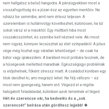
nem hallgatsz a belső hangodra. A pénzügyekben most a
visszafogottság és a józan ész az egyetlen mentőöv. Ne
ruházz be semmibe, amit nem értesz teljesen. A
szerelemben is hullámvölgy következhet, különösen, ha túl
sokat vársz el a másiktól. Egy múltbeli hiba most
visszaköszönhet, és szembe kell nézned vele. Aki most
nem vigyáz, könnyen lecsúszhat az élet színpadáról. A július
vége még hozhat egy váratlan lehetőséget – de csak ha
bátor vagy újrakezdeni. A barátaid most próbára tesznek, de
a hűségesek melletted maradnak. Egészségügyi problémák
is előjöhetnek, főként stressz miatt. A családod körében egy
titok derülhet ki, ami megrázó lehet. Ne félj változni – ez
most nem gyengeség, hanem erő. Végezd el a régóta
halogatott feladataidat, különben azok temetnek el téged.
Hét év szerencse vár, ha kedvelés és a „sok
szerencsét” beírása után gördítesz lejjebb! 🍀