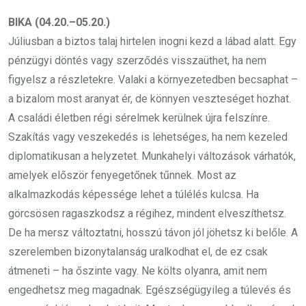
BIKA (04.20.–05.20.)
Júliusban a biztos talaj hirtelen inogni kezd a lábad alatt. Egy
pénzügyi döntés vagy szerződés visszaüthet, ha nem
figyelsz a részletekre. Valaki a környezetedben becsaphat –
a bizalom most aranyat ér, de könnyen veszteséget hozhat.
A családi életben régi sérelmek kerülnek újra felszínre.
Szakítás vagy veszekedés is lehetséges, ha nem kezeled
diplomatikusan a helyzetet. Munkahelyi változások várhatók,
amelyek először fenyegetőnek tűnnek. Most az
alkalmazkodás képessége lehet a túlélés kulcsa. Ha
görcsösen ragaszkodsz a régihez, mindent elveszíthetsz.
De ha mersz változtatni, hosszú távon jól jöhetsz ki belőle. A
szerelemben bizonytalanság uralkodhat el, de ez csak
átmeneti – ha őszinte vagy. Ne költs olyanra, amit nem
engedhetsz meg magadnak. Egészségügyileg a túlevés és