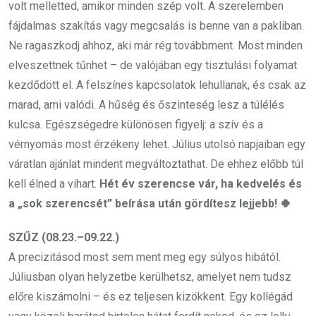
volt melletted, amikor minden szép volt. A szerelemben
fájdalmas szakítás vagy megcsalás is benne van a pakliban.
Ne ragaszkodj ahhoz, aki már rég továbbment. Most minden
elveszettnek tűnhet – de valójában egy tisztulási folyamat
kezdődött el. A felszínes kapcsolatok lehullanak, és csak az
marad, ami valódi. A hűség és őszinteség lesz a túlélés
kulcsa. Egészségedre különösen figyelj: a szív és a
vérnyomás most érzékeny lehet. Július utolsó napjaiban egy
váratlan ajánlat mindent megváltoztathat. De ehhez előbb túl
kell élned a vihart.
Hét év szerencse vár, ha kedvelés és
a „sok szerencsét” beírása után gördítesz lejjebb! 🍀
SZŰZ (08.23.–09.22.)
A precizitásod most sem ment meg egy súlyos hibától.
Júliusban olyan helyzetbe kerülhetsz, amelyet nem tudsz
előre kiszámolni – és ez teljesen kizökkent. Egy kollégád