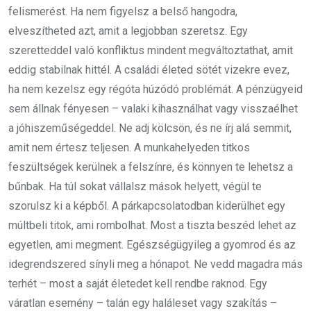
felismerést. Ha nem figyelsz a belső hangodra,
elveszítheted azt, amit a legjobban szeretsz. Egy
szeretteddel való konfliktus mindent megváltoztathat, amit
eddig stabilnak hittél. A családi életed sötét vizekre evez,
ha nem kezelsz egy régóta húzódó problémát. A pénzügyeid
sem állnak fényesen – valaki kihasználhat vagy visszaélhet
a jóhiszeműségeddel. Ne adj kölcsön, és ne írj alá semmit,
amit nem értesz teljesen. A munkahelyeden titkos
feszültségek kerülnek a felszínre, és könnyen te lehetsz a
bűnbak. Ha túl sokat vállalsz mások helyett, végül te
szorulsz ki a képből. A párkapcsolatodban kiderülhet egy
múltbeli titok, ami rombolhat. Most a tiszta beszéd lehet az
egyetlen, ami megment. Egészségügyileg a gyomrod és az
idegrendszered sínyli meg a hónapot. Ne vedd magadra más
terhét – most a saját életedet kell rendbe raknod. Egy
váratlan esemény – talán egy haláleset vagy szakítás –