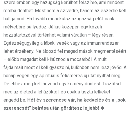
szerelemben egy hazugság kerülhet felszínre, ami mindent
romba dönthet. Most nem a szívedre, hanem az eszedre kell
hallgatnod. Ha tovább menekülsz az igazság elől, csak
mélyebbre süllyedsz. Július közepén egy közeli
hozzátartozóval történhet valami váratlan – légy résen.
Egészségügyileg a lábak, vesék vagy az immunrendszer
lehet érzékeny. Ne áldozd fel magad mások megmentéséért
– előbb magadat kell kihúznod a mocsárból. A múlt
fájdalmait most el kell gyászolni, különben nem lesz jövőd. A
hónap végén egy spirituális felismerés új utat nyithat meg.
De ehhez meg kell hoznod egy kemény döntést. Tisztítsd
meg az életed a lehúzóktól, és csak a tiszta lelkeket
engedd be.
Hét év szerencse vár, ha kedvelés és a „sok
szerencsét” beírása után gördítesz lejjebb! 🍀