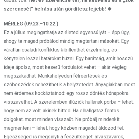
káosz volt.
Hét év szerencse vár, ha kedvelés és a „sok
szerencsét” beírása után gördítesz lejjebb! 🍀
MÉRLEG (09.23.–10.22.)
Ez a július megingathatja az életed egyensúlyát – épp úgy,
ahogy te magad próbálod mindig megtartani másokét. Egy
váratlan családi konfliktus kibillenthet érzelmileg, és
kénytelen leszel határokat húzni. Egy barátság, amit hosszú
ideje ápolsz, most keserű fordulatot vehet – akár végleg
megszakadhat. Munkahelyeden félreértések és
szóbeszédek nehezíthetik a helyzetedet. Anyagiakban most
nem érdemes kockáztatnod: egy rossz döntés hónapokra
visszavethet. A szerelemben illúziók hullanak porba – lehet,
hogy nem az volt, akinek hitted. Ha elhallgatsz fontos
dolgokat, most minden visszaüt. Ne próbálj mindenkit
megmenteni – lehet, hogy közben magadat áldozod fel.
Egészséged is megsínyli a feszültséget: alvászavarok,