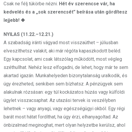
Csak ne félj tükörbe nézni.
Hét év szerencse vár, ha
kedvelés és a „sok szerencsét” beírása után gördítesz
lejjebb! 🍀
NYILAS (11.22.–12.21.)
A szabadság iránti vágyad most visszaüthet – júliusban
elveszíthetsz valakit, aki már régóta kapaszkodott beléd.
Egy kapcsolat, ami csak látszólag működött, most végleg
széthullhat. Nehéz lesz elfogadni, de lehet, hogy már te sem
akartad igazán. Munkahelyeden bizonytalanság uralkodik, és
úgy érezheted, senkiben sem bízhatsz. A pénzügyek sem
alakulnak rózsásan: egy túl kockázatos húzás vagy külföldi
ügylet visszacsaphat. Az utazási tervek is veszélyben
lehetnek – vagy anyagi, vagy egészségügyi okból. Egy régi
barát most hátat fordíthat, ha úgy érzi, elhanyagoltad. Az
önbizalmad meginoghat, mert olyan helyzetbe kerülsz, ahol