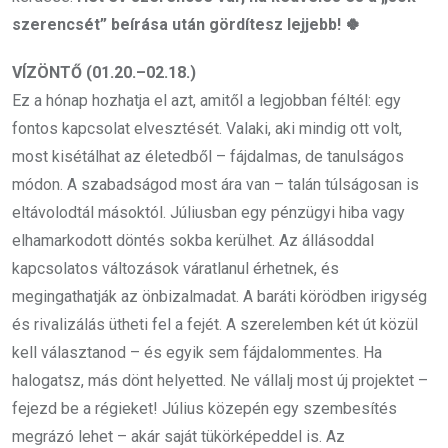
szerencsét” beírása után gördítesz lejjebb! 🍀
VÍZÖNTŐ (01.20.–02.18.)
Ez a hónap hozhatja el azt, amitől a legjobban féltél: egy
fontos kapcsolat elvesztését. Valaki, aki mindig ott volt,
most kisétálhat az életedből – fájdalmas, de tanulságos
módon. A szabadságod most ára van – talán túlságosan is
eltávolodtál másoktól. Júliusban egy pénzügyi hiba vagy
elhamarkodott döntés sokba kerülhet. Az állásoddal
kapcsolatos változások váratlanul érhetnek, és
megingathatják az önbizalmadat. A baráti körödben irigység
és rivalizálás ütheti fel a fejét. A szerelemben két út közül
kell választanod – és egyik sem fájdalommentes. Ha
halogatsz, más dönt helyetted. Ne vállalj most új projektet –
fejezd be a régieket! Július közepén egy szembesítés
megrázó lehet – akár saját tükörképeddel is. Az