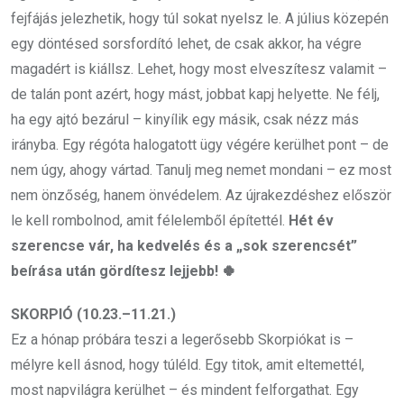
fejfájás jelezhetik, hogy túl sokat nyelsz le. A július közepén
egy döntésed sorsfordító lehet, de csak akkor, ha végre
magadért is kiállsz. Lehet, hogy most elveszítesz valamit –
de talán pont azért, hogy mást, jobbat kapj helyette. Ne félj,
ha egy ajtó bezárul – kinyílik egy másik, csak nézz más
irányba. Egy régóta halogatott ügy végére kerülhet pont – de
nem úgy, ahogy vártad. Tanulj meg nemet mondani – ez most
nem önzőség, hanem önvédelem. Az újrakezdéshez először
le kell rombolnod, amit félelemből építettél.
Hét év
szerencse vár, ha kedvelés és a „sok szerencsét”
beírása után gördítesz lejjebb! 🍀
SKORPIÓ (10.23.–11.21.)
Ez a hónap próbára teszi a legerősebb Skorpiókat is –
mélyre kell ásnod, hogy túléld. Egy titok, amit eltemettél,
most napvilágra kerülhet – és mindent felforgathat. Egy