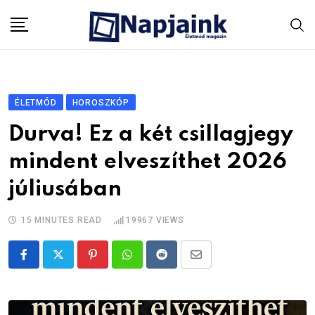
Skip
to
content
ÉLETMÓD
HOROSZKÓP
Durva! Ez a két csillagjegy
mindent elveszíthet 2026
júliusában
15 MINUTES READ
19967
VIEWS
Pinterest
Whatsapp
Reddit
Share
via
Email