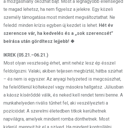
a mozgáshiány okozhat bajt. Most a legnagyobb ellenséged
te magad lehetsz, ha nem figyelsz a jelekre. Egy közeli
személy támogatása most mindent megváltoztathat. Ne
feledd: minden krízis egyben új kezdet is lehet.
Hét év
szerencse vár, ha kedvelés és a „sok szerencsét”
beírása után gördítesz lejjebb! 🍀
IKREK (05.21.–06.21.)
Most olyan veszteség érhet, amit nehéz lesz ép ésszel
feldolgozni. Valaki, akiben teljesen megbíztál, hátba szúrhat
– és nem is egyszer. Az anyagi helyzeted is megcsúszhat,
ha felelőtlenül költekezel vagy másokra hallgatsz. Júliusban
a káosz kísérőddé válik, és neked kell rendet tenni benne. A
munkahelyeden rivális tűnhet fel, aki veszélyezteti a
pozíciódat. A szerelmi életedben titkok kerülhetnek
napvilágra, amelyek mindent romba dönthetnek. Most
kiderül, mennyit bír el a szíved. Ha mindent kontrollálni