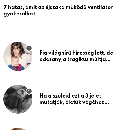
7 hatás, amit az éjszaka működő ventilátor
6
gyakorolhat
é
Fia világhírű híresség lett, de
édesanyja tragikus múltja
rosszabb, mint azt el tudnád
képzelni
Ha a szüleid ezt a 3 jelet
mutatják, életük végéhez
közeledhetnek. Készülj fel arra,
ami jön