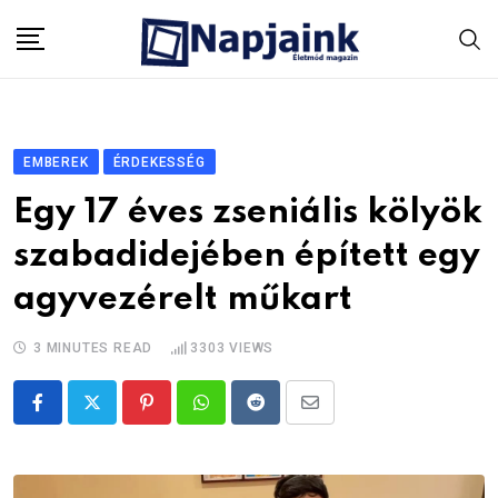
Skip
to
content
EMBEREK
ÉRDEKESSÉG
Egy 17 éves zseniális kölyök
szabadidejében épített egy
agyvezérelt műkart
3 MINUTES READ
3303
VIEWS
Pinterest
Whatsapp
Reddit
Share
via
Email