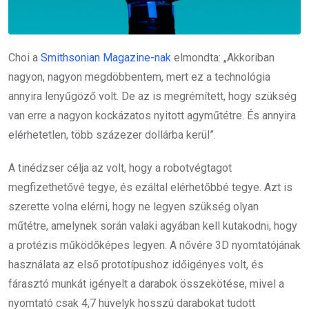
Choi a
Smithsonian Magazine-nak
elmondta: „Akkoriban
nagyon, nagyon megdöbbentem, mert ez a technológia
annyira lenyűgöző volt. De az is megrémített, hogy szükség
van erre a nagyon kockázatos nyitott agyműtétre. És annyira
elérhetetlen, több százezer dollárba kerül”.
A tinédzser célja az volt, hogy a robotvégtagot
megfizethetővé tegye, és ezáltal elérhetőbbé tegye. Azt is
szerette volna elérni, hogy ne legyen szükség olyan
műtétre, amelynek során valaki agyában kell kutakodni, hogy
a protézis működőképes legyen. A nővére 3D nyomtatójának
használata az első prototípushoz időigényes volt, és
fárasztó munkát igényelt a darabok összekötése, mivel a
nyomtató csak 4,7 hüvelyk hosszú darabokat tudott