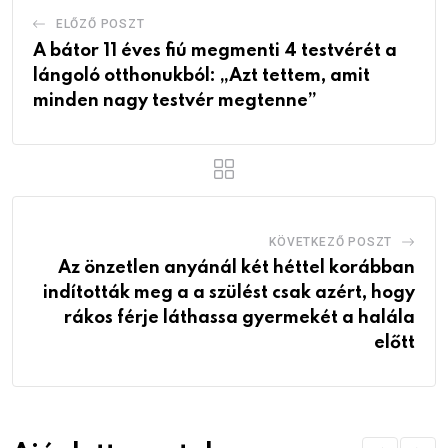
ELŐZŐ POSZT
A bátor 11 éves fiú megmenti 4 testvérét a
lángoló otthonukból: „Azt tettem, amit
minden nagy testvér megtenne”
KÖVETKEZŐ POSZT
Az önzetlen anyánál két héttel korábban
indították meg a a szülést csak azért, hogy
rákos férje láthassa gyermekét a halála
előtt