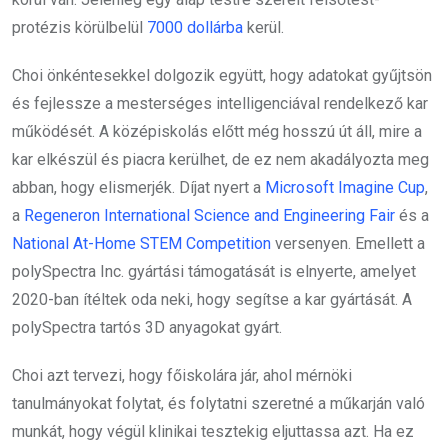
protézis körülbelül
7000 dollárba
kerül.
Choi önkéntesekkel dolgozik együtt, hogy adatokat gyűjtsön
és fejlessze a mesterséges intelligenciával rendelkező kar
működését. A középiskolás előtt még hosszú út áll, mire a
kar elkészül és piacra kerülhet, de ez nem akadályozta meg
abban, hogy elismerjék. Díjat nyert a
Microsoft Imagine Cup
,
a
Regeneron International Science and Engineering Fair
és a
National At-Home STEM Competition
versenyen. Emellett a
polySpectra Inc. gyártási támogatását is elnyerte, amelyet
2020-ban ítéltek oda neki, hogy segítse a kar gyártását. A
polySpectra tartós 3D anyagokat gyárt.
Choi azt tervezi, hogy főiskolára jár, ahol mérnöki
tanulmányokat folytat, és folytatni szeretné a műkarján való
munkát, hogy végül klinikai tesztekig eljuttassa azt. Ha ez