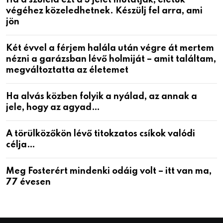
végéhez közeledhetnek. Készülj fel arra, ami
jön
Két évvel a férjem halála után végre át mertem
nézni a garázsban lévő holmiját – amit találtam,
megváltoztatta az életemet
Ha alvás közben folyik a nyálad, az annak a
jele, hogy az agyad…
A törülközőkön lévő titokzatos csíkok valódi
célja…
Meg Fosterért mindenki odáig volt – itt van ma,
77 évesen