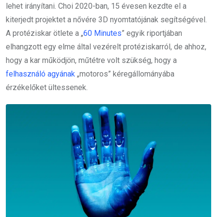
lehet irányítani. Choi 2020-ban, 15 évesen kezdte el a
kiterjedt projektet a nővére 3D nyomtatójának segítségével.
A protéziskar ötlete a „
60 Minutes
” egyik riportjában
elhangzott egy elme által vezérelt protéziskarról, de ahhoz,
hogy a kar működjön, műtétre volt szükség, hogy a
felhasználó agyának
„motoros” kéregállományába
érzékelőket ültessenek.