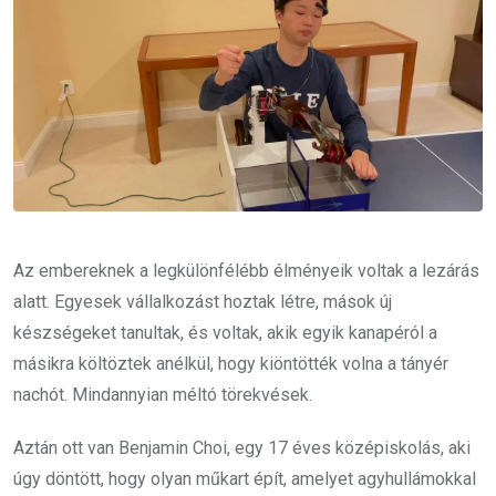
Az embereknek a legkülönfélébb élményeik voltak a lezárás
alatt. Egyesek vállalkozást hoztak létre, mások új
készségeket tanultak, és voltak, akik egyik kanapéról a
másikra költöztek anélkül, hogy kiöntötték volna a tányér
nachót. Mindannyian méltó törekvések.
Aztán ott van Benjamin Choi, egy 17 éves középiskolás, aki
úgy döntött, hogy olyan műkart épít, amelyet agyhullámokkal