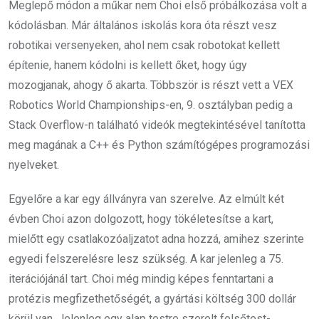
Meglepő módon a műkar nem Choi első próbálkozása volt a
kódolásban. Már általános iskolás kora óta részt vesz
robotikai versenyeken, ahol nem csak robotokat kellett
építenie, hanem kódolni is kellett őket, hogy úgy
mozogjanak, ahogy ő akarta. Többször is részt vett a VEX
Robotics World Championships-en, 9. osztályban pedig a
Stack Overflow-n található videók megtekintésével tanította
meg magának a C++ és Python számítógépes programozási
nyelveket.
Egyelőre a kar egy állványra van szerelve.
Az elmúlt két
évben Choi azon dolgozott, hogy tökéletesítse a kart,
mielőtt egy csatlakozóaljzatot adna hozzá, amihez szerinte
egyedi felszerelésre lesz szükség.
A kar jelenleg a 75.
iterációjánál tart. Choi még mindig képes fenntartani a
protézis megfizethetőségét, a gyártási költség 300 dollár
körül van. Jelenleg egy alap testre szerelt felsőtest-