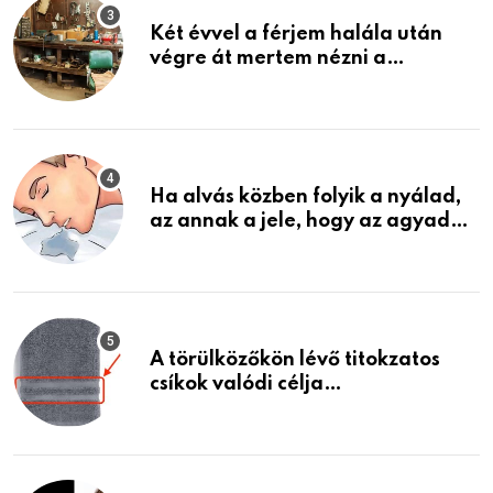
Két évvel a férjem halála után
végre át mertem nézni a
garázsban lévő holmiját – amit
találtam, megváltoztatta az
életemet
Ha alvás közben folyik a nyálad,
az annak a jele, hogy az agyad…
A törülközőkön lévő titokzatos
csíkok valódi célja…