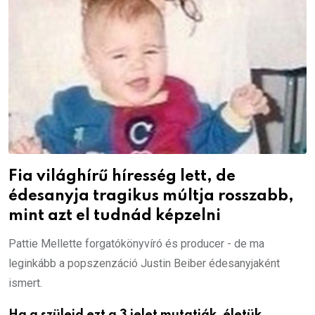
Fia világhírű híresség lett, de
édesanyja tragikus múltja rosszabb,
mint azt el tudnád képzelni
Pattie Mellette forgatókönyvíró és producer - de ma
leginkább a popszenzáció Justin Beiber édesanyjaként
ismert.
Ha a szüleid ezt a 3 jelet mutatják, életük