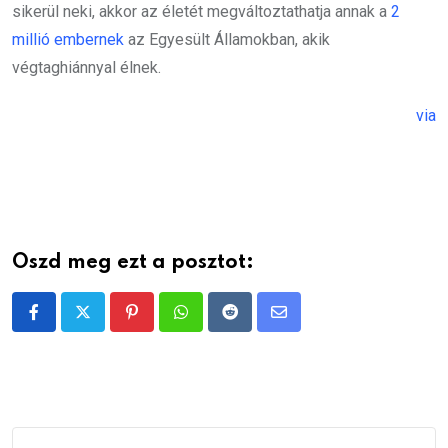
sikerül neki, akkor az életét megváltoztathatja annak a
2
millió embernek
az Egyesült Államokban, akik
végtaghiánnyal élnek.
via
Oszd meg ezt a posztot:
Pinterest
Whatsapp
Reddit
Share
via
Email