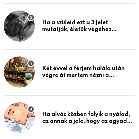
Ha a szüleid ezt a 3 jelet
mutatják, életük végéhez
közeledhetnek. Készülj fel arra,
ami jön
Két évvel a férjem halála után
végre át mertem nézni a
garázsban lévő holmiját – amit
találtam, megváltoztatta az
életemet
Ha alvás közben folyik a nyálad,
az annak a jele, hogy az agyad…