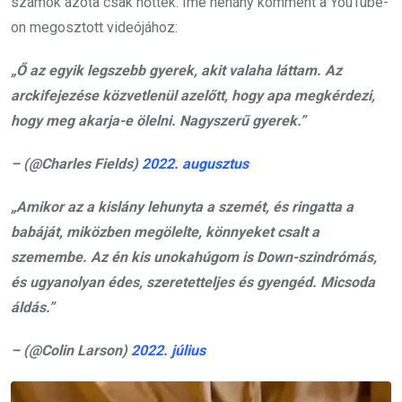
számok azóta csak nőttek. Íme néhány komment a YouTube-
on megosztott videójához:
„Ő az egyik legszebb gyerek, akit valaha láttam. Az
arckifejezése közvetlenül azelőtt, hogy apa megkérdezi,
hogy meg akarja-e ölelni. Nagyszerű gyerek.”
– (@Charles Fields)
2022. augusztus
„Amikor az a kislány lehunyta a szemét, és ringatta a
babáját, miközben megölelte, könnyeket csalt a
szemembe. Az én kis unokahúgom is Down-szindrómás,
és ugyanolyan édes, szeretetteljes és gyengéd. Micsoda
áldás.”
– (@Colin Larson)
2022. július