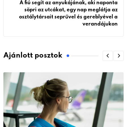
A fiú segít az anyukájának, aki naponta
söpri az utcákat, egy nap meglátja az
osztálytársait seprűvel és gereblyével a
verandájukon
Ajánlott posztok