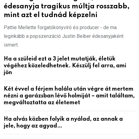
édesanyja tragikus múltja rosszabb,
mint azt el tudnád képzelni
Pattie Mellette forgatókönyvíró és producer - de ma
leginkább a popszenzáció Justin Beiber édesanyjaként
ismert.
Ha a szüleid ezt a 3 jelet mutatják, életük
végéhez közeledhetnek. Készülj fel arra, ami
jön
Két évvel a férjem halála után végre át mertem
nézni a garázsban lévő holmiját – amit találtam,
megváltoztatta az életemet
Ha alvás közben folyik a nyálad, az annak a
jele, hogy az agyad…