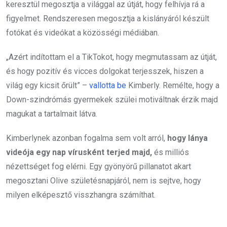
keresztül megosztja a világgal az útját, hogy felhívja rá a
figyelmet. Rendszeresen megosztja a kislányáról készült
fotókat és videókat a közösségi médiában.
„Azért indítottam el a TikTokot, hogy megmutassam az útját,
és hogy pozitív és vicces dolgokat terjesszek, hiszen a
világ egy kicsit őrült” –
vallotta be
Kimberly. Remélte, hogy a
Down-szindrómás gyermekek szülei motiváltnak érzik majd
magukat a tartalmait látva.
Kimberlynek azonban fogalma sem volt arról,
hogy lánya
videója egy nap vírusként terjed majd,
és milliós
nézettséget fog elérni. Egy gyönyörű pillanatot akart
megosztani Olive születésnapjáról, nem is sejtve, hogy
milyen elképesztő visszhangra számíthat.