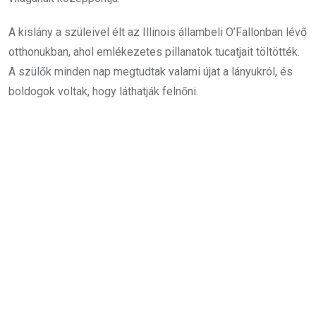
A kislány a szüleivel élt az Illinois állambeli O’Fallonban lévő
otthonukban, ahol emlékezetes pillanatok tucatjait töltötték.
A szülők minden nap megtudtak valami újat a lányukról, és
boldogok voltak, hogy láthatják felnőni.