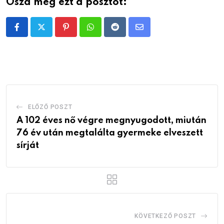
Oszd meg ezt a posztot:
Pinterest
Whatsapp
Reddit
Share
via
Email
ELŐZŐ POSZT
A 102 éves nő végre megnyugodott, miután
76 év után megtalálta gyermeke elveszett
sírját
KÖVETKEZŐ POSZT