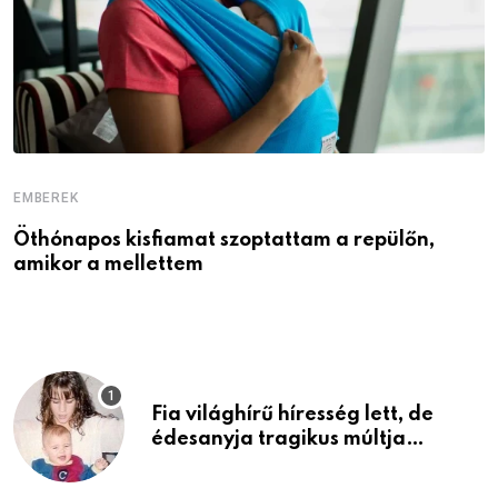
EMBEREK
E
Öthónapos kisfiamat szoptattam a repülőn,
M
amikor a mellettem
l
Fia világhírű híresség lett, de
édesanyja tragikus múltja
rosszabb, mint azt el tudnád
képzelni