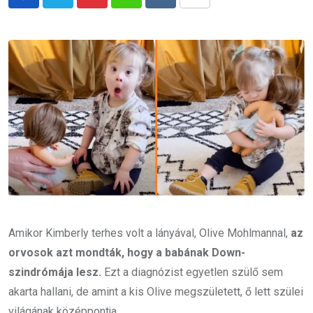
Pinterest
Whatsapp
Reddit
Share
via
Email
Amikor Kimberly terhes volt a lányával, Olive Mohlmannal,
az
orvosok azt mondták, hogy a babának Down-
szindrómája lesz.
Ezt a diagnózist egyetlen szülő sem
akarta hallani, de amint a kis Olive megszületett, ő lett szülei
világának középpontja.