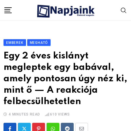
Skip
to
content
EMBEREK
MEGHATÓ
Egy 2 éves kislányt
megleptek egy babával,
amely pontosan úgy néz ki,
mint ő — A reakciója
felbecsülhetetlen
4 MINUTES READ
610
VIEWS