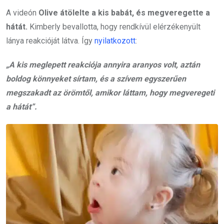
A videón
Olive átölelte a kis babát, és megveregette a
hátát.
Kimberly bevallotta, hogy rendkívül elérzékenyült
lánya reakcióját látva. Így
nyilatkozott
:
„A kis meglepett reakciója annyira aranyos volt, aztán
boldog könnyeket sírtam, és a szívem egyszerűen
megszakadt az örömtől, amikor láttam, hogy megveregeti
a hátát”.