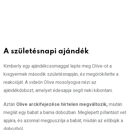
A születésnapi ajándék
Kimberly egy ajándékcsomaggal lepte meg Olive-ot a
kisgyermek második születésnapján, és megörökítette a
reakcióját. A videón Olive mosolyogva nézi az
ajándékdobozt, amelyet édesapja segít neki kibontani.
Aztán
Olive arckifejezése hirtelen megváltozik,
miután
meglát egy babát a barna dobozban. Meglepett pillantást vet
apjára, és azonnal megpuszilja a babát, miután az előbújik a
dobozból.