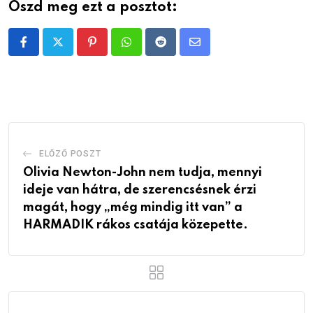
Oszd meg ezt a posztot:
Pinterest
Whatsapp
Reddit
Share
via
Email
ELŐZŐ POSZT
Olivia Newton-John nem tudja, mennyi
ideje van hátra, de szerencsésnek érzi
magát, hogy „még mindig itt van” a
HARMADIK rákos csatája közepette.