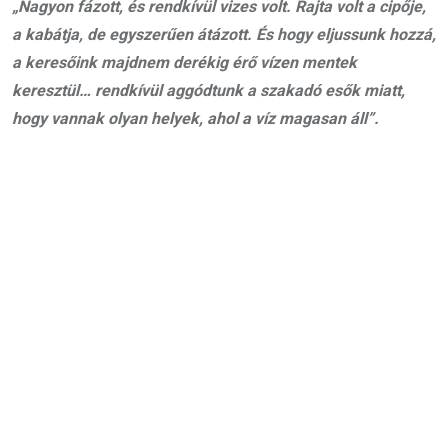
„Nagyon fázott, és rendkívül vizes volt. Rajta volt a cipője,
a kabátja, de egyszerűen átázott. És hogy eljussunk hozzá,
a keresőink majdnem derékig érő vízen mentek
keresztül… rendkívül aggódtunk a szakadó esők miatt,
hogy vannak olyan helyek, ahol a víz magasan áll”.