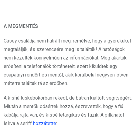
A MEGMENTÉS
Casey családja nem hátrált meg, remélve, hogy a gyereküket
megtalálják, és szerencsére meg is találták! A hatóságok
nem kezelték könnyelműen az információkat. Meg akarták
erősíteni a telefonálók történeteit, ezért kiküldtek egy
csapatnyi rendőrt és mentőt, akik körülbelül negyven-ötven
méterre találtak rá az erdőben.
A kisfiú tüskebokorban rekedt, de bátran kiáltott segítségért.
Miután a mentők odaértek hozzá, észrevették, hogy a fiú
kabátja rajta van, és kissé letargikus és fázik. A pillanatot
leírva a seriff
hozzátette
: