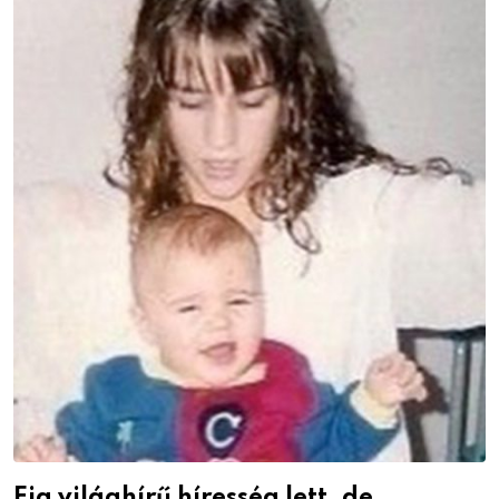
Fia világhírű híresség lett, de