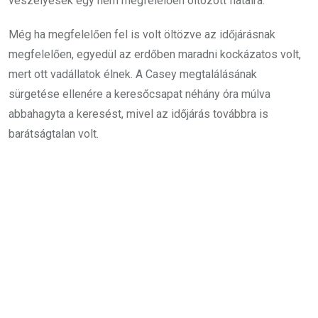
veszélyesek egy nem megfelelően öltözött fiatalra.
Még ha megfelelően fel is volt öltözve az időjárásnak
megfelelően, egyedül az erdőben maradni kockázatos volt,
mert ott vadállatok élnek. A Casey megtalálásának
sürgetése ellenére a keresőcsapat néhány óra múlva
abbahagyta a keresést, mivel az időjárás továbbra is
barátságtalan volt.