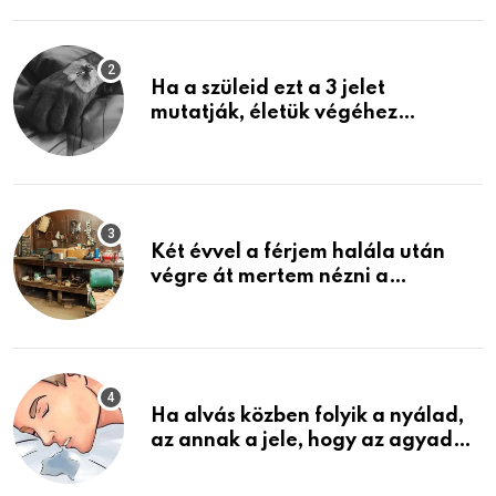
Ha a szüleid ezt a 3 jelet
mutatják, életük végéhez
közeledhetnek. Készülj fel arra,
ami jön
Két évvel a férjem halála után
végre át mertem nézni a
garázsban lévő holmiját – amit
találtam, megváltoztatta az
életemet
Ha alvás közben folyik a nyálad,
az annak a jele, hogy az agyad…