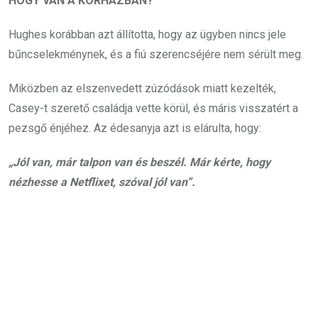
HOGY VAN A KÓRHÁZBAN?
Hughes korábban azt állította, hogy az ügyben nincs jele
bűncselekménynek, és a fiú szerencséjére nem sérült meg.
Miközben az elszenvedett zúzódások miatt kezelték,
Casey-t szerető családja vette körül, és máris visszatért a
pezsgő énjéhez. Az édesanyja azt is elárulta, hogy:
„Jól van, már talpon van és beszél. Már kérte, hogy
nézhesse a Netflixet, szóval jól van”.