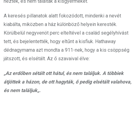
néztek, és nem találták a kisgyermeket.
A keresés pillanatok alatt fokozódott, mindenki a nevét
kiabálta, miközben a ház különböző helyein keresték.
Körülbelül negyvenöt perc elteltével a család segélyhívást
tett, és bejelentették, hogy eltűnt a kisfiuk. Hathaway
dédnagymama azt mondta a 911-nek, hogy a kis csöppség
játszott, és elsétált. Az ő szavaival élve:
„
Az erdőben sétált ott hátul, és nem találjuk.
A többiek
átjöttek a házon, de ott hagyták, ő pedig elsétált valahova,
és nem találjuk
„.