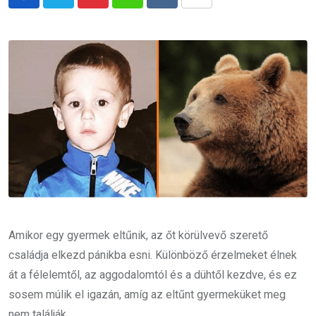
Pinterest
Whatsapp
Reddit
Share
via
Email
Amikor egy gyermek eltűnik, az őt körülvevő szerető
családja elkezd pánikba esni. Különböző érzelmeket élnek
át a félelemtől, az aggodalomtól és a dühtől kezdve, és ez
sosem múlik el igazán, amíg az eltűnt gyermeküket meg
nem találják.