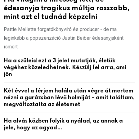
édesanyja tragikus múltja rosszabb,
mint azt el tudnád képzelni
Pattie Mellette forgatókönyvíró és producer - de ma
leginkább a popszenzáció Justin Beiber édesanyjaként
ismert.
Ha a szüleid ezt a 3 jelet mutatják, életük
végéhez közeledhetnek. Készülj fel arra, ami
jön
Két évvel a férjem halála után végre át mertem
nézni a garázsban lévő holmiját – amit találtam,
megváltoztatta az életemet
Ha alvás közben folyik a nyálad, az annak a
jele, hogy az agyad…