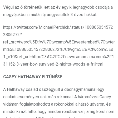
Végül az ő történetük lett az év egyik legnagyobb csodája a
megyéjükben, miután újraegyesültek 3 éves fiukkal.
https://twitter.com/MichaelPerchick/status/108865054572
2806272?
ref_src=twsrc%5Etfw%7Ctwcamp%5Etweetembed%7Ctwter
m%5E1088650545722806272%7Ctwgr%5E%7Ctwcon%5Es
1_c10&ref_url=https%3A%2F%2Fnews.amomama.com%2F1
31152-3-year-boy-survived-2-nights-woods-a-fri.html
CASEY HATHAWAY ELTŰNÉSE
A Hathaway család összegyűlt a dédnagymamánál egy
családi eseményen sok más rokonnal. A hároméves Casey
vidáman foglalatoskodott a rokonokkal a hátsó udvaron, és
mindenki azt hitte, hogy minden rendben van, amíg körül nem