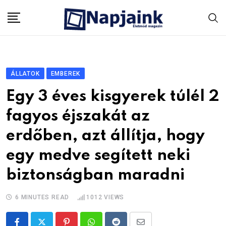
Skip
to
content
ÁLLATOK
EMBEREK
Egy 3 éves kisgyerek túlél 2
fagyos éjszakát az
erdőben, azt állítja, hogy
egy medve segített neki
biztonságban maradni
6 MINUTES READ
1012
VIEWS