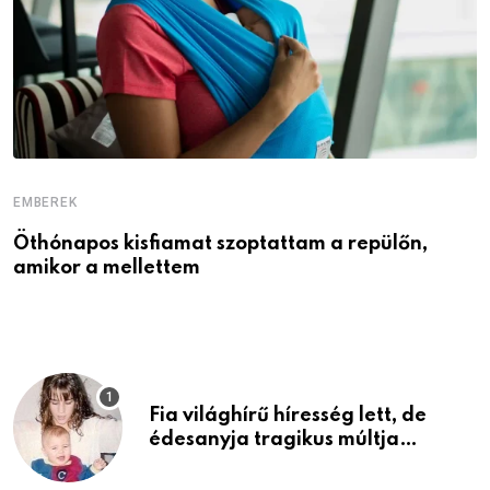
EMBEREK
E
Öthónapos kisfiamat szoptattam a repülőn,
M
amikor a mellettem
l
Fia világhírű híresség lett, de
édesanyja tragikus múltja
rosszabb, mint azt el tudnád
képzelni