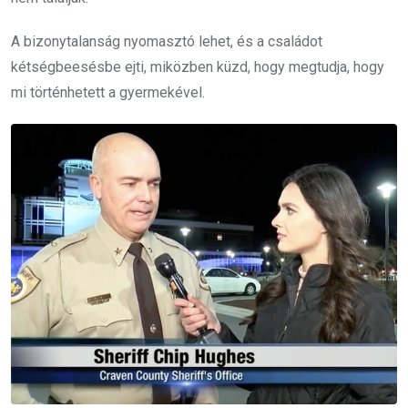
A bizonytalanság nyomasztó lehet, és a családot
kétségbeesésbe ejti, miközben küzd, hogy megtudja, hogy
mi történhetett a gyermekével.