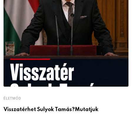
ÉLETMÓD
É
Visszatérhet Sulyok Tamás?Mutatjuk
J
p