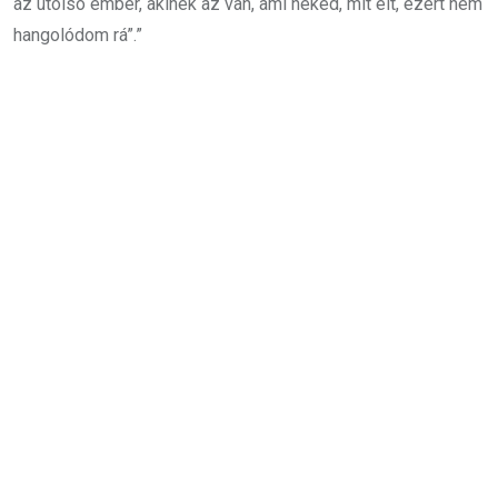
az utolsó ember, akinek az van, ami neked, mit élt, ezért nem
hangolódom rá”.”