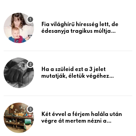
Fia világhírű híresség lett, de
édesanyja tragikus múltja
rosszabb, mint azt el tudnád
képzelni
Ha a szüleid ezt a 3 jelet
mutatják, életük végéhez
közeledhetnek. Készülj fel arra,
ami jön
Két évvel a férjem halála után
végre át mertem nézni a
garázsban lévő holmiját – amit
találtam, megváltoztatta az