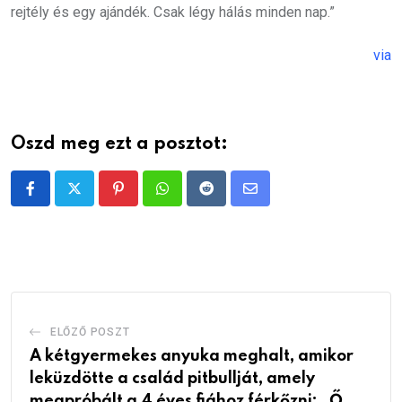
rejtély és egy ajándék. Csak légy hálás minden nap.”
via
Oszd meg ezt a posztot:
Pinterest
Whatsapp
Reddit
Share
via
Email
ELŐZŐ POSZT
A kétgyermekes anyuka meghalt, amikor
leküzdötte a család pitbullját, amely
megpróbált a 4 éves fiához férkőzni: „Ő