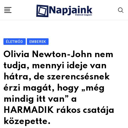
Skip
to
content
ÉLETMÓD
EMBEREK
Olivia Newton-John nem
tudja, mennyi ideje van
hátra, de szerencsésnek
érzi magát, hogy „még
mindig itt van” a
HARMADIK rákos csatája
közepette.