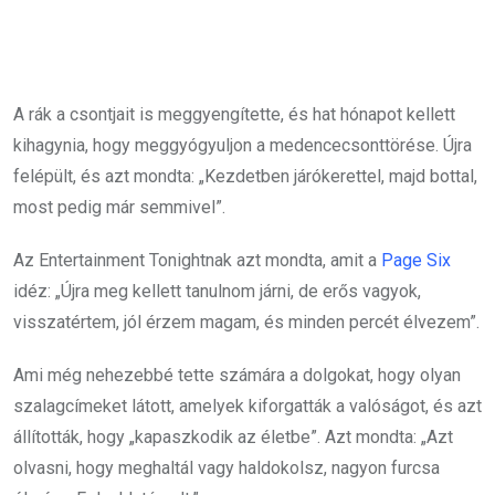
A rák a csontjait is meggyengítette, és hat hónapot kellett
kihagynia, hogy meggyógyuljon a medencecsonttörése. Újra
felépült, és azt mondta: „Kezdetben járókerettel, majd bottal,
most pedig már semmivel”.
Az Entertainment Tonightnak azt mondta, amit a
Page Six
idéz: „Újra meg kellett tanulnom járni, de erős vagyok,
visszatértem, jól érzem magam, és minden percét élvezem”.
Ami még nehezebbé tette számára a dolgokat, hogy olyan
szalagcímeket látott, amelyek kiforgatták a valóságot, és azt
állították, hogy „kapaszkodik az életbe”. Azt mondta: „Azt
olvasni, hogy meghaltál vagy haldokolsz, nagyon furcsa