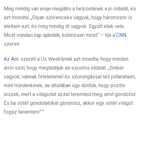
Még mindig van ereje meglátni a helyzetének a jó oldalát, és
azt mondta: „Olyan szerencsés vagyok, hogy háromszor is
átéltem ezt, és még mindig itt vagyok. Együtt élek vele.
Most minden nap ajándék, különösen most” – írja a
CNN
szerint.
Az
Aol.
szerint a Us Weeklynek azt mondta, hogy minden
arról szól, hogy megtaláljuk az ezüstös oldalát. „Ember
vagyok, vannak félelemmel és szorongással teli pillanataim,
mint mindenkinek, de általában úgy döntök, hogy pozitív
leszek, mert a világodat azzal teremted meg, amit gondolsz.
És ha sötét gondolatokat gondolsz, akkor egy sötét világot
fogsz teremteni”.”