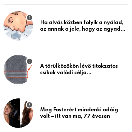
életemet
Ha alvás közben folyik a nyálad,
az annak a jele, hogy az agyad…
A törülközőkön lévő titokzatos
csíkok valódi célja…
Meg Fosterért mindenki odáig
volt – itt van ma, 77 évesen