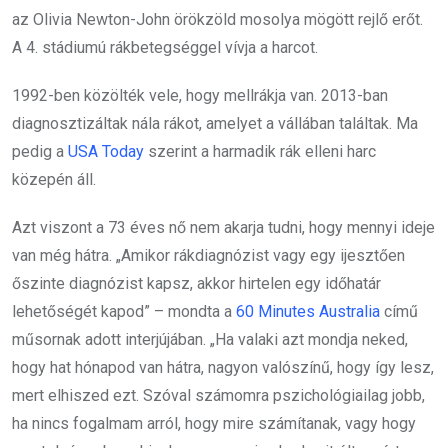
az Olivia Newton-John örökzöld mosolya mögött rejlő erőt.
A 4. stádiumú rákbetegséggel vívja a harcot.
1992-ben közölték vele, hogy mellrákja van. 2013-ban
diagnosztizáltak nála rákot, amelyet a vállában találtak. Ma
pedig a
USA Today
szerint a harmadik rák elleni harc
közepén áll.
Azt viszont a 73 éves nő nem akarja tudni, hogy mennyi ideje
van még hátra. „Amikor rákdiagnózist vagy egy ijesztően
őszinte diagnózist kapsz, akkor hirtelen egy időhatár
lehetőségét kapod” – mondta a
60 Minutes Australia
című
műsornak adott interjújában. „Ha valaki azt mondja neked,
hogy hat hónapod van hátra, nagyon valószínű, hogy így lesz,
mert elhiszed ezt. Szóval számomra pszichológiailag jobb,
ha nincs fogalmam arról, hogy mire számítanak, vagy hogy