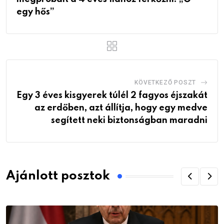
egy hős”
KÖVETKEZŐ POSZT
Egy 3 éves kisgyerek túlél 2 fagyos éjszakát
az erdőben, azt állítja, hogy egy medve
segített neki biztonságban maradni
Ajánlott posztok