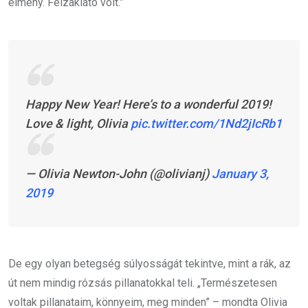
élmény. Felzaklató volt.”
Happy New Year! Here’s to a wonderful 2019!
Love & light, Olivia
pic.twitter.com/1Nd2jIcRb1
— Olivia Newton-John (@olivianj)
January 3,
2019
De egy olyan betegség súlyosságát tekintve, mint a rák, az
út nem mindig rózsás pillanatokkal teli. „Természetesen
voltak pillanataim, könnyeim, meg minden” – mondta Olivia