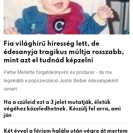
Fia világhírű híresség lett, de
édesanyja tragikus múltja rosszabb,
mint azt el tudnád képzelni
Pattie Mellette forgatókönyvíró és producer - de ma
leginkább a popszenzáció Justin Beiber édesanyjaként
ismert.
Ha a szüleid ezt a 3 jelet mutatják, életük
végéhez közeledhetnek. Készülj fel arra, ami
jön
Két évvel a férjem halála után végre át mertem