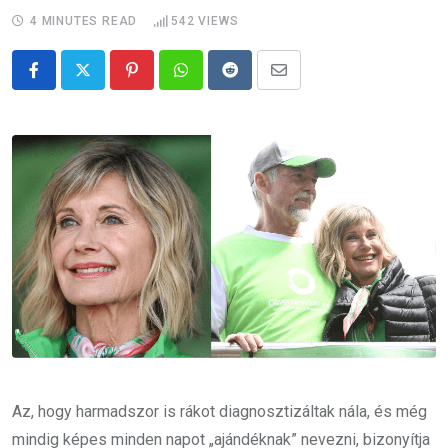
4 MINUTES READ
542
VIEWS
Pinterest
Whatsapp
Reddit
Share
via
Email
Az, hogy harmadszor is rákot diagnosztizáltak nála, és még
mindig képes minden napot „ajándéknak” nevezni, bizonyítja