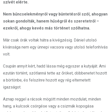
szívét elérte.
Nem bűncselekményről vagy büntetésről szól, ahogyan
sokan gondolták, hanem hűségről és szeretetről –
ezekről, ahogy kevés más történet szólhatna.
Már csak órák voltak hátra a kivégzésig. Dániel utolsó
kívánsága nem egy ünnepi vacsora vagy utolsó telefonhívás
volt.
Csupán annyit kért, hadd lássa még egyszer a kutyáját. Ami
ezután történt, szótlanná tette az őröket, döbbenetet hozott
a börtönbe, és felszínre hozott egy rég eltemetett
igazságot.
Aznap reggel a rácsok mögött minden mozdulat, minden
hang, a kulcsok csörgése vagy a csizmák kopogása