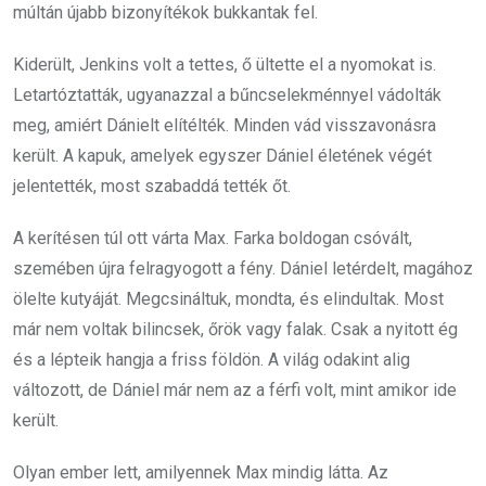
múltán újabb bizonyítékok bukkantak fel.
Kiderült, Jenkins volt a tettes, ő ültette el a nyomokat is.
Letartóztatták, ugyanazzal a bűncselekménnyel vádolták
meg, amiért Dánielt elítélték. Minden vád visszavonásra
került. A kapuk, amelyek egyszer Dániel életének végét
jelentették, most szabaddá tették őt.
A kerítésen túl ott várta Max. Farka boldogan csóvált,
szemében újra felragyogott a fény. Dániel letérdelt, magához
ölelte kutyáját. Megcsináltuk, mondta, és elindultak. Most
már nem voltak bilincsek, őrök vagy falak. Csak a nyitott ég
és a lépteik hangja a friss földön. A világ odakint alig
változott, de Dániel már nem az a férfi volt, mint amikor ide
került.
Olyan ember lett, amilyennek Max mindig látta. Az