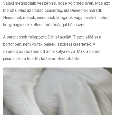
Valaki megszólalt: veszélyes, sose volt még ilyen. Más azt
mondta, Max az utolsó családtag, aki Dánielnek maradt.
Nincsenek mások, nincsenek látogatók vagy levelek. Lehet,
hogy hagynunk kellene méltósággal búcsúzni.
A parancsnok fellapozta Dániel aktáját. Tiszta előélet a
börtönben, nem voltak balhék, szökési kísérletek. A
személyes részben ott állt a kutya neve: Max, a német
juhász, akit a letartóztatáskor elvettek tőle.