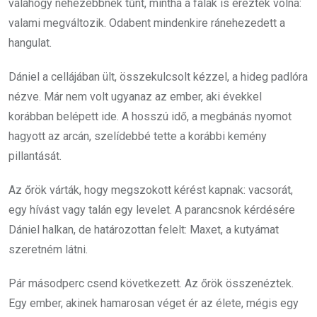
valahogy nehezebbnek tűnt, mintha a falak is érezték volna:
valami megváltozik. Odabent mindenkire ránehezedett a
hangulat.
Dániel a cellájában ült, összekulcsolt kézzel, a hideg padlóra
nézve. Már nem volt ugyanaz az ember, aki évekkel
korábban belépett ide. A hosszú idő, a megbánás nyomot
hagyott az arcán, szelídebbé tette a korábbi kemény
pillantását.
Az őrök várták, hogy megszokott kérést kapnak: vacsorát,
egy hívást vagy talán egy levelet. A parancsnok kérdésére
Dániel halkan, de határozottan felelt: Maxet, a kutyámat
szeretném látni.
Pár másodperc csend következett. Az őrök összenéztek.
Egy ember, akinek hamarosan véget ér az élete, mégis egy