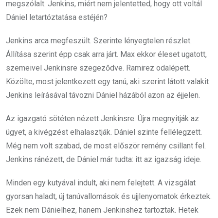
megszólalt. Jenkins, miért nem jelentetted, hogy ott voltál
Dániel letartóztatása estéjén?
Jenkins arca megfeszült. Szerinte lényegtelen részlet.
Állítása szerint épp csak arra járt. Max ekkor éleset ugatott,
szemeivel Jenkinsre szegeződve. Ramirez odalépett.
Közölte, most jelentkezett egy tanú, aki szerint látott valakit
Jenkins leírásával távozni Dániel házából azon az éjjelen.
Az igazgató sötéten nézett Jenkinsre. Újra megnyitják az
ügyet, a kivégzést elhalasztják. Dániel szinte fellélegzett.
Még nem volt szabad, de most először remény csillant fel.
Jenkins ránézett, de Dániel már tudta: itt az igazság ideje.
Minden egy kutyával indult, aki nem felejtett. A vizsgálat
gyorsan haladt, új tanúvallomások és ujjlenyomatok érkeztek.
Ezek nem Dánielhez, hanem Jenkinshez tartoztak. Hetek