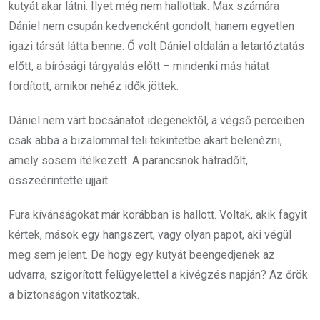
kutyát akar látni. Ilyet még nem hallottak. Max számára
Dániel nem csupán kedvencként gondolt, hanem egyetlen
igazi társát látta benne. Ő volt Dániel oldalán a letartóztatás
előtt, a bírósági tárgyalás előtt – mindenki más hátat
fordított, amikor nehéz idők jöttek.
Dániel nem várt bocsánatot idegenektől, a végső perceiben
csak abba a bizalommal teli tekintetbe akart belenézni,
amely sosem ítélkezett. A parancsnok hátradőlt,
összeérintette ujjait.
Fura kívánságokat már korábban is hallott. Voltak, akik fagyit
kértek, mások egy hangszert, vagy olyan papot, aki végül
meg sem jelent. De hogy egy kutyát beengedjenek az
udvarra, szigorított felügyelettel a kivégzés napján? Az őrök
a biztonságon vitatkoztak.