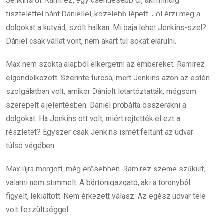
Jenkinsről. Ramirez, egy csendesebb őr, aki mindig
tisztelettel bánt Dániellel, közelebb lépett. Jól érzi meg a
dolgokat a kutyád, szólt halkan. Mi baja lehet Jenkins-szel?
Dániel csak vállat vont, nem akart túl sokat elárulni.
Max nem szokta alapból elkergetni az embereket. Ramirez
elgondolkozott. Szerinte furcsa, mert Jenkins azon az estén
szolgálatban volt, amikor Dánielt letartóztatták, mégsem
szerepelt a jelentésben. Dániel próbálta összerakni a
dolgokat. Ha Jenkins ott volt, miért rejtették el ezt a
részletet? Egyszer csak Jenkins ismét feltűnt az udvar
túlsó végében.
Max újra morgott, még erősebben. Ramirez szeme szűkült,
valami nem stimmelt. A börtönigazgató, aki a toronyból
figyelt, lekiáltott. Nem érkezett válasz. Az egész udvar tele
volt feszültséggel.