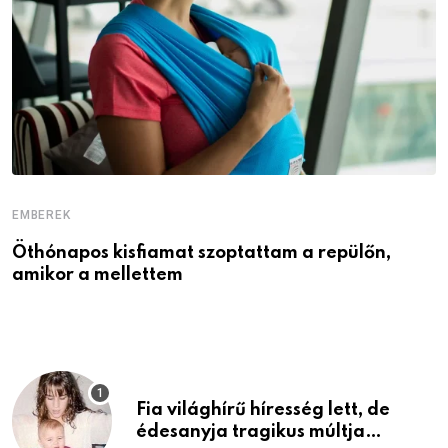
EMBEREK
E
Öthónapos kisfiamat szoptattam a repülőn,
M
amikor a mellettem
l
Fia világhírű híresség lett, de
édesanyja tragikus múltja