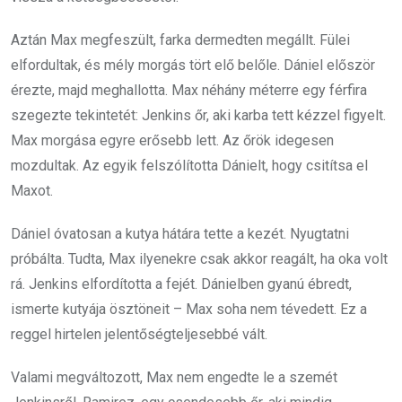
Aztán Max megfeszült, farka dermedten megállt. Fülei
elfordultak, és mély morgás tört elő belőle. Dániel először
érezte, majd meghallotta. Max néhány méterre egy férfira
szegezte tekintetét: Jenkins őr, aki karba tett kézzel figyelt.
Max morgása egyre erősebb lett. Az őrök idegesen
mozdultak. Az egyik felszólította Dánielt, hogy csitítsa el
Maxot.
Dániel óvatosan a kutya hátára tette a kezét. Nyugtatni
próbálta. Tudta, Max ilyenekre csak akkor reagált, ha oka volt
rá. Jenkins elfordította a fejét. Dánielben gyanú ébredt,
ismerte kutyája ösztöneit – Max soha nem tévedett. Ez a
reggel hirtelen jelentőségteljesebbé vált.
Valami megváltozott, Max nem engedte le a szemét