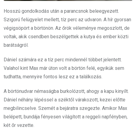
Hosszú gondolkodás után a parancsnok beleegyezett.
Szigorú felügyelet mellett, tíz perc az udvaron. A hír gyorsan
végigsöpört a börtönön. Az őrök véleménye megoszlott, de
voltak, akik csendben beszélgettek a kutya és ember közti
barátságról.
Dániel számára ez a tíz perc mindennél többet jelentett.
Valahol kint Max már úton volt a börtön felé, egyikük sem
tudhatta, mennyire fontos lesz ez a találkozás.
A börtönudvar némaságba burkolózott, ahogy a kapu kinyílt.
Dániel néhány lépéssel a széktől várakozott, kezei előtte
megbilincselve. Szemét a bejáratra szegezte. Amikor Max
belépett, bundája fényesen világított a reggeli napfényben,
két őr vezette.