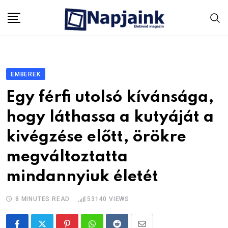
Skip
to
content
EMBEREK
Egy férfi utolsó kívánsága,
hogy láthassa a kutyáját a
kivégzése előtt, örökre
megváltoztatta
mindannyiuk életét
8 MINUTES READ
53140
VIEWS