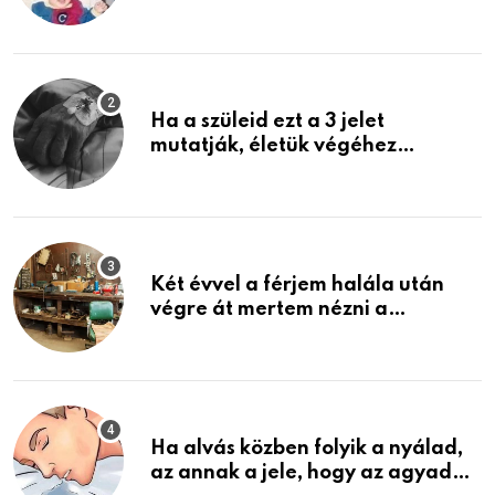
rosszabb, mint azt el tudnád
képzelni
Ha a szüleid ezt a 3 jelet
mutatják, életük végéhez
közeledhetnek. Készülj fel arra,
ami jön
Két évvel a férjem halála után
végre át mertem nézni a
garázsban lévő holmiját – amit
találtam, megváltoztatta az
életemet
Ha alvás közben folyik a nyálad,
az annak a jele, hogy az agyad…