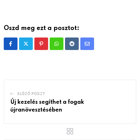
Oszd meg ezt a posztot:
Pinterest
Whatsapp
Reddit
Share
via
Email
ELŐZŐ POSZT
Új kezelés segíthet a fogak
újranövesztésében