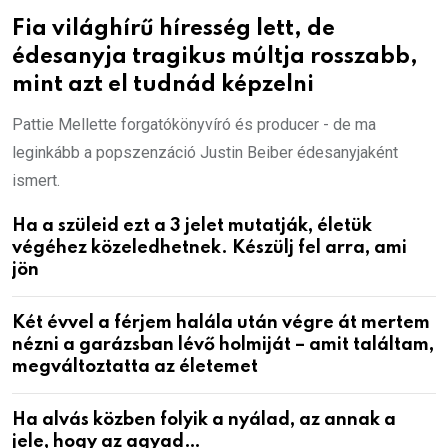
Fia világhírű híresség lett, de
édesanyja tragikus múltja rosszabb,
mint azt el tudnád képzelni
Pattie Mellette forgatókönyvíró és producer - de ma
leginkább a popszenzáció Justin Beiber édesanyjaként
ismert.
Ha a szüleid ezt a 3 jelet mutatják, életük
végéhez közeledhetnek. Készülj fel arra, ami
jön
Két évvel a férjem halála után végre át mertem
nézni a garázsban lévő holmiját – amit találtam,
megváltoztatta az életemet
Ha alvás közben folyik a nyálad, az annak a
jele, hogy az agyad…