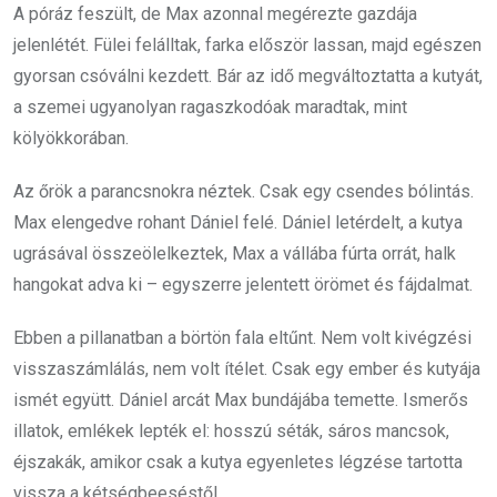
A póráz feszült, de Max azonnal megérezte gazdája
jelenlétét. Fülei felálltak, farka először lassan, majd egészen
gyorsan csóválni kezdett. Bár az idő megváltoztatta a kutyát,
a szemei ugyanolyan ragaszkodóak maradtak, mint
kölyökkorában.
Az őrök a parancsnokra néztek. Csak egy csendes bólintás.
Max elengedve rohant Dániel felé. Dániel letérdelt, a kutya
ugrásával összeölelkeztek, Max a vállába fúrta orrát, halk
hangokat adva ki – egyszerre jelentett örömet és fájdalmat.
Ebben a pillanatban a börtön fala eltűnt. Nem volt kivégzési
visszaszámlálás, nem volt ítélet. Csak egy ember és kutyája
ismét együtt. Dániel arcát Max bundájába temette. Ismerős
illatok, emlékek lepték el: hosszú séták, sáros mancsok,
éjszakák, amikor csak a kutya egyenletes légzése tartotta
vissza a kétségbeeséstől.