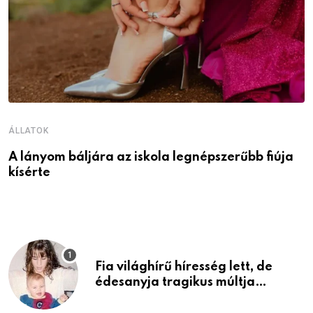
ÁLLATOK
Á
A lányom báljára az iskola legnépszerűbb fiúja
I
kísérte
M
Fia világhírű híresség lett, de
édesanyja tragikus múltja
rosszabb, mint azt el tudnád