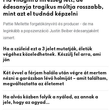
Fia világhírű híresség lett, de
édesanyja tragikus múltja rosszabb,
mint azt el tudnád képzelni
Pattie Mellette forgatókönyvíró és producer - de ma
leginkább a popszenzáció Justin Beiber édesanyjaként
ismert.
Ha a szüleid ezt a 3 jelet mutatják, életük
végéhez közeledhetnek. Készülj fel arra, ami
jön
Két évvel a férjem halála után végre át mertem
nézni a garázsban lévő holmiját – amit találtam,
megváltoztatta az életemet
Ha alvás közben folyik a nyálad, az annak a
jele, hogy az agyad…