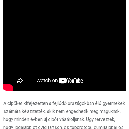
A cipőket kifejezetten a fejlődő országokban élő gyermekek
számára készítették, akik nem engedhetik meg maguknak,
hogy minden évben új cipőt vásároljanak. Úgy tervezték,
hogy legalább öt évig tartson, és többrétegű gumitalppal és