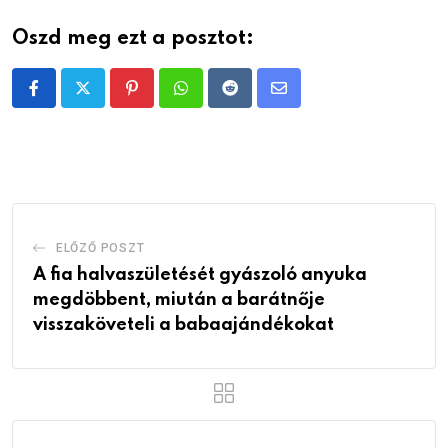
Oszd meg ezt a posztot:
Pinterest
Whatsapp
Reddit
Share
via
Email
ELŐZŐ POSZT
A fia halvaszületését gyászoló anyuka
megdöbbent, miután a barátnője
visszaköveteli a babaajándékokat