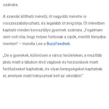
számára.
A szandál állítható méretű, öt nagyobb méretre is
visszaszabályozható, és legalább öt évig bírja. Öt méretben
kapható minden korosztályú gyermek számára. „Fogalmam
sem volt róla, hogy milyen fontosak a cipők, mielőtt Kenyába
mentem” – mondta Lee a
BuzzFeednek
.
„De a gyerekek, különösen a városi területeken, a mezítláb
járás miatt a lábukon lévő vágások és horzsolások miatt
fertőzéseket kaphatnak, és olyan betegségeket kaphatnak
el, amelyek miatt hiányozniuk kell az iskolából.”