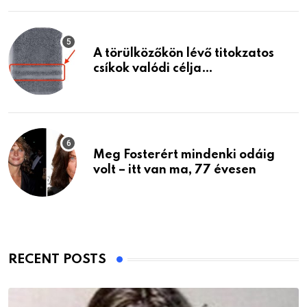
A törülközőkön lévő titokzatos
csíkok valódi célja…
Meg Fosterért mindenki odáig
volt – itt van ma, 77 évesen
RECENT POSTS