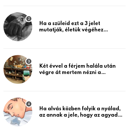
képzelni
Ha a szüleid ezt a 3 jelet
mutatják, életük végéhez
közeledhetnek. Készülj fel arra,
ami jön
Két évvel a férjem halála után
végre át mertem nézni a
garázsban lévő holmiját – amit
találtam, megváltoztatta az
életemet
Ha alvás közben folyik a nyálad,
az annak a jele, hogy az agyad…