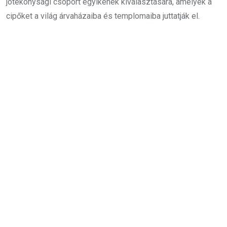
jótékonysági csoport egyikének kiválasztására, amelyek a
cipőket a világ árvaházaiba és templomaiba juttatják el.