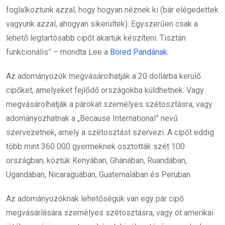
foglalkoztunk azzal, hogy hogyan néznek ki (bár elégedettek
vagyunk azzal, ahogyan sikerültek). Egyszerűen csak a
lehető legtartósabb cipőt akartuk készíteni. Tisztán
funkcionális” – mondta Lee a
Bored Pandának
.
Az adományozók megvásárolhatják a 20 dollárba kerülő
cipőket, amelyeket fejlődő országokba küldhetnek. Vagy
megvásárolhatják a párokat személyes szétosztásra, vagy
adományozhatnak a „Because International” nevű
szervezetnek, amely a szétosztást szervezi. A cipőt eddig
több mint 360 000 gyermeknek osztották szét 100
országban, köztük Kenyában, Ghánában, Ruandában,
Ugandában, Nicaraguában, Guatemalában és Peruban.
Az adományozóknak lehetőségük van egy pár cipő
megvásárlására személyes szétosztásra, vagy öt amerikai