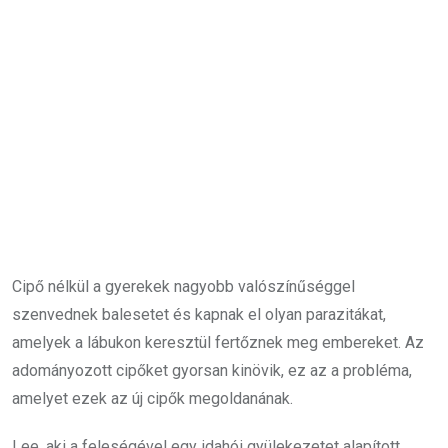
Cipő nélkül a gyerekek nagyobb valószínűséggel
szenvednek balesetet és kapnak el olyan parazitákat,
amelyek a lábukon keresztül fertőznek meg embereket. Az
adományozott cipőket gyorsan kinövik, ez az a probléma,
amelyet ezek az új cipők megoldanának.
Lee, aki a feleségével egy idahói gyülekezetet alapított,