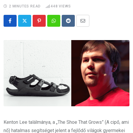
2 MINUTES READ
448
VIEWS
Pinterest
Whatsapp
Reddit
Share
via
Email
Kenton Lee találmánya, a „The Shoe That Grows” (A cipő, ami
nő) hatalmas segítséget jelent a fejlődő világok gyermekei