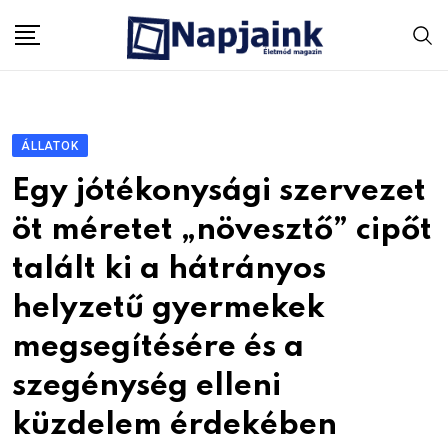
Skip
to
content
ÁLLATOK
Egy jótékonysági szervezet
öt méretet „növesztő” cipőt
talált ki a hátrányos
helyzetű gyermekek
megsegítésére és a
szegénység elleni
küzdelem érdekében