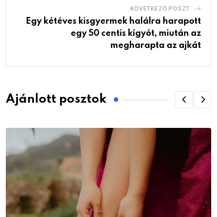
KÖVETKEZŐ POSZT
Egy kétéves kisgyermek halálra harapott
egy 50 centis kígyót, miután az
megharapta az ajkát
Ajánlott posztok