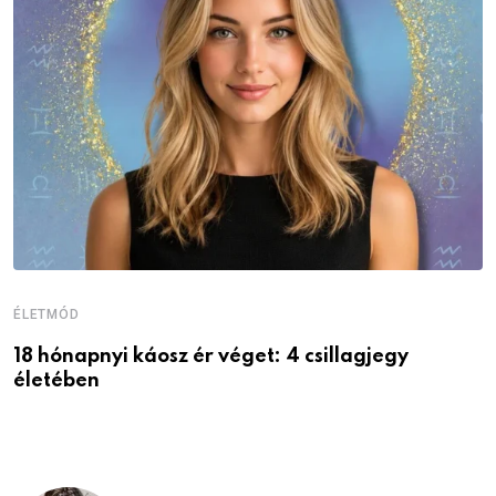
ÉLETMÓD
É
18 hónapnyi káosz ér véget: 4 csillagjegy
A
életében
P