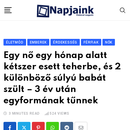
Skip
to
content
ÉLETMÓD
EMBEREK
ÉRDEKESSÉG
FÉRFIAK
NŐK
Egy nő egy hónap alatt
kétszer esett teherbe, és 2
különböző súlyú babát
szült – 3 év után
egyformának tűnnek
3 MINUTES READ
524
VIEWS