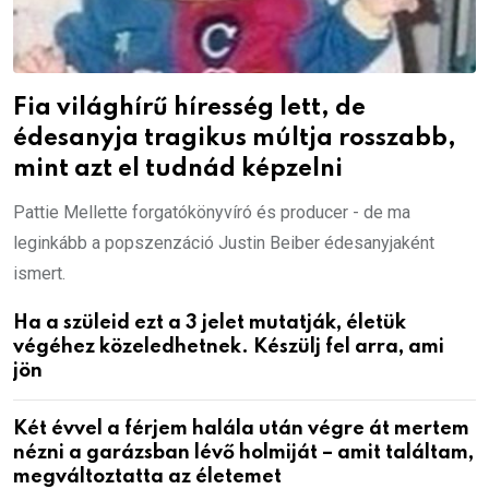
Fia világhírű híresség lett, de
édesanyja tragikus múltja rosszabb,
mint azt el tudnád képzelni
Pattie Mellette forgatókönyvíró és producer - de ma
leginkább a popszenzáció Justin Beiber édesanyjaként
ismert.
Ha a szüleid ezt a 3 jelet mutatják, életük
végéhez közeledhetnek. Készülj fel arra, ami
jön
Két évvel a férjem halála után végre át mertem
nézni a garázsban lévő holmiját – amit találtam,
megváltoztatta az életemet