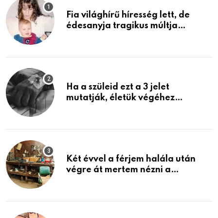
Fia világhírű híresség lett, de
édesanyja tragikus múltja
rosszabb, mint azt el tudnád
képzelni
Ha a szüleid ezt a 3 jelet
mutatják, életük végéhez
közeledhetnek. Készülj fel arra,
ami jön
Két évvel a férjem halála után
végre át mertem nézni a
garázsban lévő holmiját – amit
találtam, megváltoztatta az
életemet