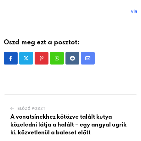
via
Oszd meg ezt a posztot:
Pinterest
Whatsapp
Reddit
Share
via
Email
ELŐZŐ POSZT
A vonatsínekhez kötözve talált kutya
közeledni látja a halált – egy angyal ugrik
ki, közvetlenül a baleset előtt