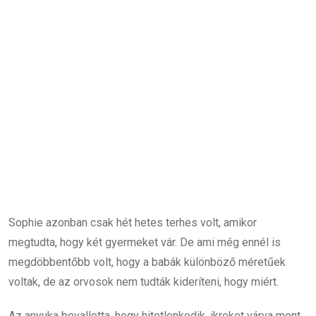
Sophie azonban csak hét hetes terhes volt, amikor
megtudta, hogy két gyermeket vár. De ami még ennél is
megdöbbentőbb volt, hogy a babák különböző méretűek
voltak, de az orvosok nem tudták kideríteni, hogy miért.
Az anyuka bevallotta,
hogy hitetlenkedik, ikreket várva ment