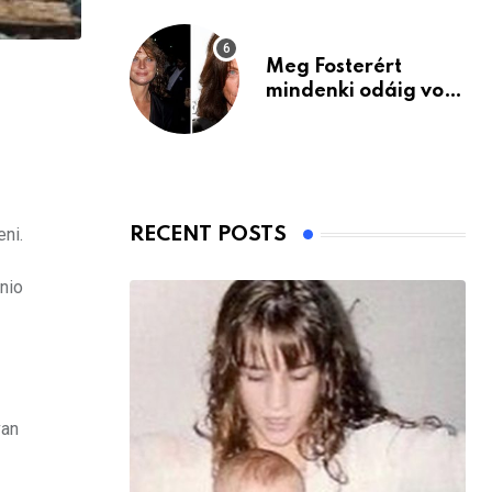
Meg Fosterért
mindenki odáig volt
– itt van ma, 77
évesen
ni.
RECENT POSTS
nio
van