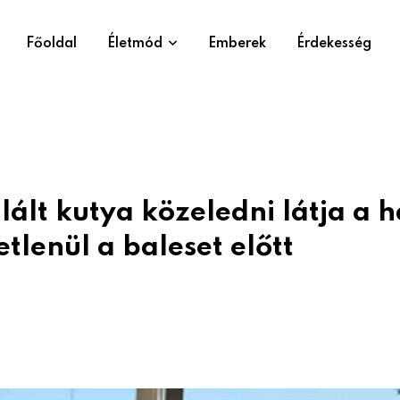
Főoldal
Életmód
Emberek
Érdekesség
ált kutya közeledni látja a h
tlenül a baleset előtt