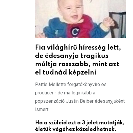
Fia világhírű híresség lett,
de édesanyja tragikus
múltja rosszabb, mint azt
el tudnád képzelni
Pattie Mellette forgatókönyvíró és
producer - de ma leginkább a
popszenzáció Justin Beiber édesanyjaként
ismert.
Ha a szüleid ezt a 3 jelet mutatják,
életük végéhez közeledhetnek.