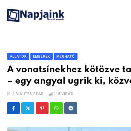
Skip
to
content
ÁLLATOK
EMBEREK
MEGHATÓ
A vonatsínekhez kötözve tal
– egy angyal ugrik ki, közve
2 MINUTES READ
915
VIEWS
Pinterest
Whatsapp
Reddit