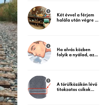
Készülj fel arra, ami
jön
Két évvel a férjem
halála után végre át
mertem nézni a
garázsban lévő
holmiját – amit
találtam,
megváltoztatta az
Ha alvás közben
életemet
folyik a nyálad, az
annak a jele, hogy
az agyad…
A törülközőkön lévő
titokzatos csíkok
valódi célja…