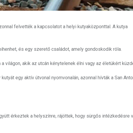
onnal felvették a kapcsolatot a helyi kutyaközponttal. A kutya
ihenhet, és egy szerető családot, amely gondoskodik róla.
 világon, akik az utcán kénytelenek élni vagy az életükért küzde
kutyát egy aktív útvonal nyomvonalán, azonnal hívták a San Anto
ütt érkeztek a helyszínre, rájöttek, hogy sürgős intézkedésre 