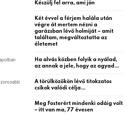
Készülj fel arra, ami jön
Két évvel a férjem halála után
végre át mertem nézni a
garázsban lévő holmiját – amit
találtam, megváltoztatta az
életemet
Ha alvás közben folyik a nyálad,
lapotban
az annak a jele, hogy az agyad…
A törülközőkön lévő titokzatos
 szorosabb
csíkok valódi célja…
Meg Fosterért mindenki odáig volt
– itt van ma, 77 évesen