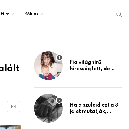
Film
Rólunk
Fia világhírű
alált
híresség lett, de
édesanyja tragikus
múltja rosszabb,
mint azt el tudnád
képzelni
Ha a szüleid ezt a 3
Share
jelet mutatják,
életük végéhez
via
közeledhetnek.
Email