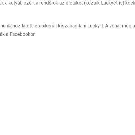
uk a kutyát, ezért a rendőrök az életüket (köztük Luckyét is) kock
unkához látott, és sikerült kiszabadítani Lucky-t. A vonat még a
rták a Facebookon.