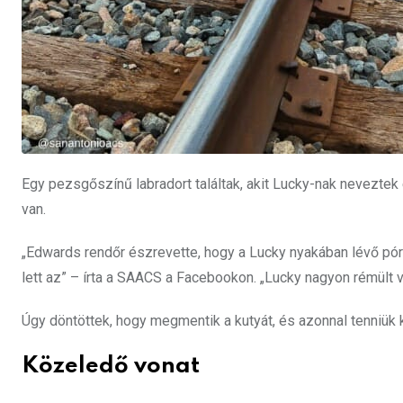
Egy pezsgőszínű labradort találtak, akit Lucky-nak neveztek
van.
„Edwards rendőr észrevette, hogy a Lucky nyakában lévő pór
lett az” – írta a SAACS a Facebookon. „Lucky nagyon rémült v
Úgy döntöttek, hogy megmentik a kutyát, és azonnal tenniük k
Közeledő vonat