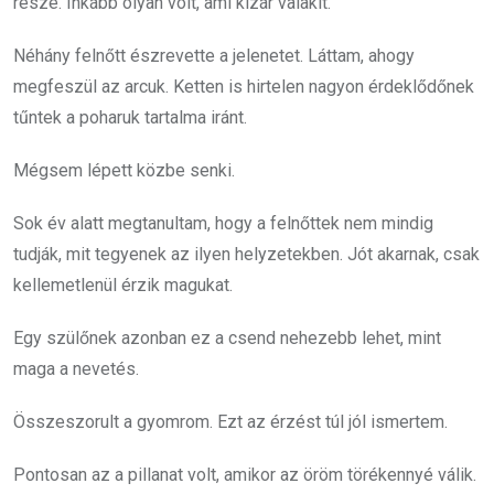
része. Inkább olyan volt, ami kizár valakit.
Néhány felnőtt észrevette a jelenetet. Láttam, ahogy
megfeszül az arcuk. Ketten is hirtelen nagyon érdeklődőnek
tűntek a poharuk tartalma iránt.
Mégsem lépett közbe senki.
Sok év alatt megtanultam, hogy a felnőttek nem mindig
tudják, mit tegyenek az ilyen helyzetekben. Jót akarnak, csak
kellemetlenül érzik magukat.
Egy szülőnek azonban ez a csend nehezebb lehet, mint
maga a nevetés.
Összeszorult a gyomrom. Ezt az érzést túl jól ismertem.
Pontosan az a pillanat volt, amikor az öröm törékennyé válik.