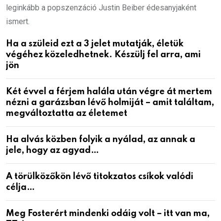
leginkább a popszenzáció Justin Beiber édesanyjaként
ismert.
Ha a szüleid ezt a 3 jelet mutatják, életük
végéhez közeledhetnek. Készülj fel arra, ami
jön
Két évvel a férjem halála után végre át mertem
nézni a garázsban lévő holmiját – amit találtam,
megváltoztatta az életemet
Ha alvás közben folyik a nyálad, az annak a
jele, hogy az agyad…
A törülközőkön lévő titokzatos csíkok valódi
célja…
Meg Fosterért mindenki odáig volt – itt van ma,