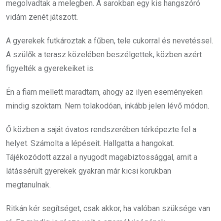
megolvadtak a melegben. A sarokban egy kis hangszóró
vidám zenét játszott.
A gyerekek futkároztak a fűben, tele cukorral és nevetéssel.
A szülők a terasz közelében beszélgettek, közben azért
figyelték a gyerekeiket is.
Én a fiam mellett maradtam, ahogy az ilyen eseményeken
mindig szoktam. Nem tolakodóan, inkább jelen lévő módon.
Ő közben a saját óvatos rendszerében térképezte fel a
helyet. Számolta a lépéseit. Hallgatta a hangokat.
Tájékozódott azzal a nyugodt magabiztossággal, amit a
látássérült gyerekek gyakran már kicsi korukban
megtanulnak.
Ritkán kér segítséget, csak akkor, ha valóban szüksége van