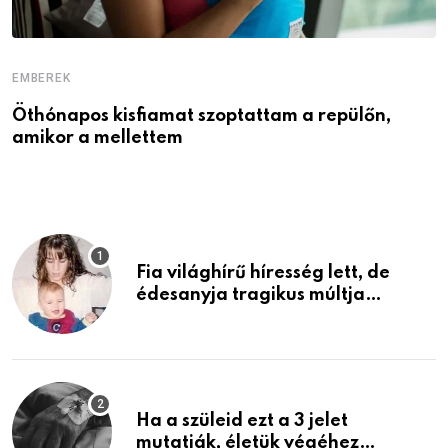
EMBEREK
E
Öthónapos kisfiamat szoptattam a repülőn,
M
amikor a mellettem
l
Fia világhírű híresség lett, de
édesanyja tragikus múltja
rosszabb, mint azt el tudnád
képzelni
Ha a szüleid ezt a 3 jelet
mutatják, életük végéhez