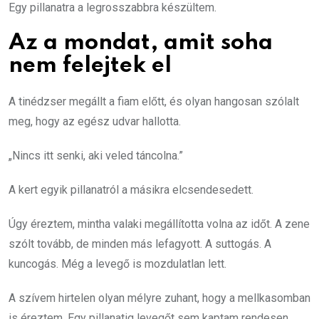
Egy pillanatra a legrosszabbra készültem.
Az a mondat, amit soha
nem felejtek el
A tinédzser megállt a fiam előtt, és olyan hangosan szólalt
meg, hogy az egész udvar hallotta.
„Nincs itt senki, aki veled táncolna.”
A kert egyik pillanatról a másikra elcsendesedett.
Úgy éreztem, mintha valaki megállította volna az időt. A zene
szólt tovább, de minden más lefagyott. A suttogás. A
kuncogás. Még a levegő is mozdulatlan lett.
A szívem hirtelen olyan mélyre zuhant, hogy a mellkasomban
is éreztem. Egy pillanatig levegőt sem kaptam rendesen.