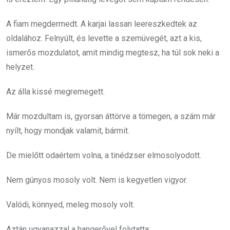
A fiam megdermedt. A karjai lassan leereszkedtek az
oldalához. Felnyúlt, és levette a szemüvegét, azt a kis,
ismerős mozdulatot, amit mindig megtesz, ha túl sok neki a
helyzet.
Az álla kissé megremegett.
Már mozdultam is, gyorsan áttörve a tömegen, a szám már
nyílt, hogy mondjak valamit, bármit.
De mielőtt odaértem volna, a tinédzser elmosolyodott.
Nem gúnyos mosoly volt. Nem is kegyetlen vigyor.
Valódi, könnyed, meleg mosoly volt.
Aztán ugyanazzal a hangerővel folytatta: