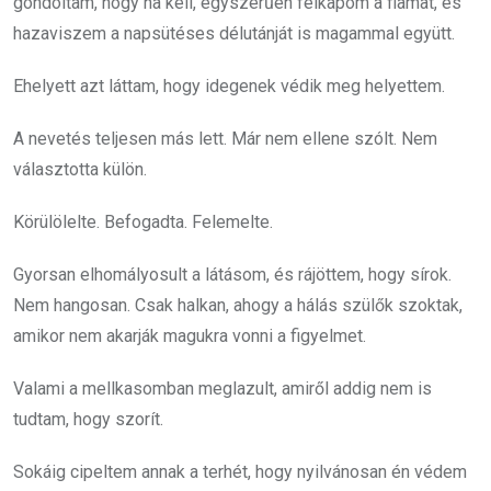
gondoltam, hogy ha kell, egyszerűen felkapom a fiamat, és
hazaviszem a napsütéses délutánját is magammal együtt.
Ehelyett azt láttam, hogy idegenek védik meg helyettem.
A nevetés teljesen más lett. Már nem ellene szólt. Nem
választotta külön.
Körülölelte. Befogadta. Felemelte.
Gyorsan elhomályosult a látásom, és rájöttem, hogy sírok.
Nem hangosan. Csak halkan, ahogy a hálás szülők szoktak,
amikor nem akarják magukra vonni a figyelmet.
Valami a mellkasomban meglazult, amiről addig nem is
tudtam, hogy szorít.
Sokáig cipeltem annak a terhét, hogy nyilvánosan én védem