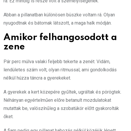
rá. Ez mindig is része volt a személyiségének.
Abban a pillanatban különösen büszke voltam rá. Olyan
nyugodtnak és bátornak látszott, a maga halk módján.
Amikor felhangosodott a
zene
Pár perc múlva valaki feljebb tekerte a zenét. Vidám,
lendületes szám volt, olyan ritmussal, ami gondolkodás
nélkül húzza táncra a gyerekeket.
A gyerekek a kert közepére gyűltek, ugráltak és pörögtek.
Néhányan egyértelműen előre betanult mozdulatokat
mutattak be, valószínűleg a szobatükör előtt gyakorolták
őket.
A fiam pedig egy pillanat habozás nélkül közéjük lépett.