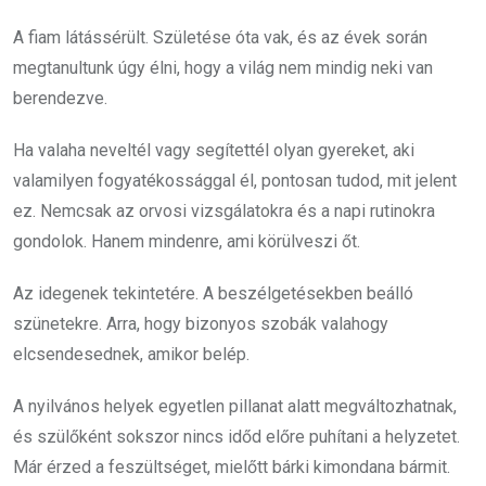
A fiam látássérült. Születése óta vak, és az évek során
megtanultunk úgy élni, hogy a világ nem mindig neki van
berendezve.
Ha valaha neveltél vagy segítettél olyan gyereket, aki
valamilyen fogyatékossággal él, pontosan tudod, mit jelent
ez. Nemcsak az orvosi vizsgálatokra és a napi rutinokra
gondolok. Hanem mindenre, ami körülveszi őt.
Az idegenek tekintetére. A beszélgetésekben beálló
szünetekre. Arra, hogy bizonyos szobák valahogy
elcsendesednek, amikor belép.
A nyilvános helyek egyetlen pillanat alatt megváltozhatnak,
és szülőként sokszor nincs időd előre puhítani a helyzetet.
Már érzed a feszültséget, mielőtt bárki kimondana bármit.