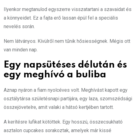
Ilyenkor megtanulod egyszerre visszatartani a szavaidat és
a könnyeidet. Ez a fajta erő lassan épül fel a speciális
nevelés során.
Nem látványos. Kívülről nem tűnik hősiességnek. Mégis ott
van minden nap.
Egy napsütéses délután és
egy meghívó a buliba
Aznap nyáron a fiam nyolcéves volt. Meghívást kapott egy
osztálytársa születésnapi partijára, egy laza, szomszédsági
összejövetelre, amit valaki a hátsó kertjében tartott.
A kerítésre lufikat kötöttek. Egy hosszú, összecsukható
asztalon cupcakes sorakoztak, amelyek már kissé