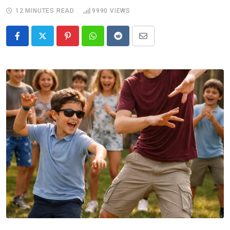
12 MINUTES READ
9990
VIEWS
Pinterest
Whatsapp
Reddit
Share
via
Email