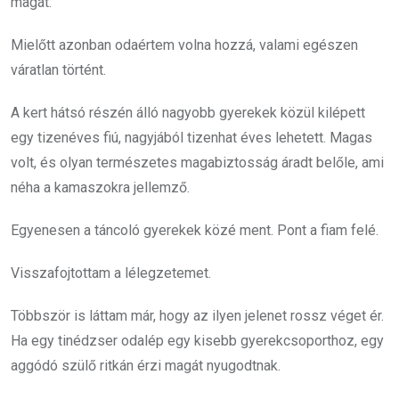
magát.
Mielőtt azonban odaértem volna hozzá, valami egészen
váratlan történt.
A kert hátsó részén álló nagyobb gyerekek közül kilépett
egy tizenéves fiú, nagyjából tizenhat éves lehetett. Magas
volt, és olyan természetes magabiztosság áradt belőle, ami
néha a kamaszokra jellemző.
Egyenesen a táncoló gyerekek közé ment. Pont a fiam felé.
Visszafojtottam a lélegzetemet.
Többször is láttam már, hogy az ilyen jelenet rossz véget ér.
Ha egy tinédzser odalép egy kisebb gyerekcsoporthoz, egy
aggódó szülő ritkán érzi magát nyugodtnak.