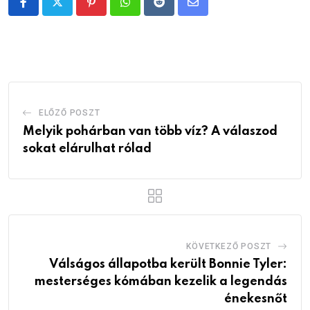
Pinterest
Whatsapp
Reddit
Share
via
Email
ELŐZŐ POSZT
Melyik pohárban van több víz? A válaszod
sokat elárulhat rólad
KÖVETKEZŐ POSZT
Válságos állapotba került Bonnie Tyler:
mesterséges kómában kezelik a legendás
énekesnőt