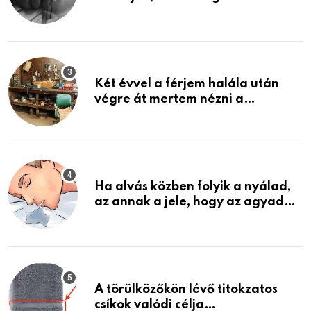
közeledhetnek. Készülj fel arra,
ami jön
Két évvel a férjem halála után
végre át mertem nézni a
garázsban lévő holmiját – amit
találtam, megváltoztatta az
életemet
Ha alvás közben folyik a nyálad,
az annak a jele, hogy az agyad…
A törülközőkön lévő titokzatos
csíkok valódi célja…