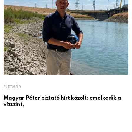
ÉLETMÓD
É
Magyar Péter biztató hírt közölt: emelkedik a
1
vízszint,
é