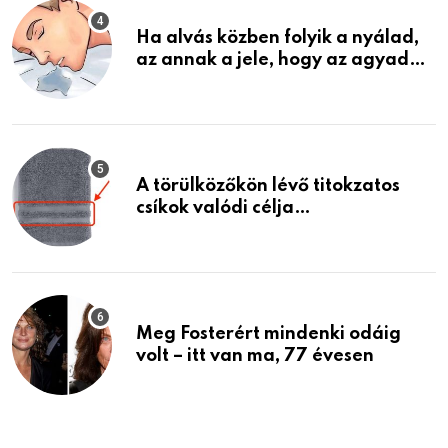
Ha alvás közben folyik a nyálad,
az annak a jele, hogy az agyad…
A törülközőkön lévő titokzatos
csíkok valódi célja…
Meg Fosterért mindenki odáig
volt – itt van ma, 77 évesen