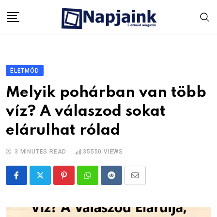
Skip
to
content
ÉLETMÓD
Melyik pohárban van több
víz? A válaszod sokat
elárulhat rólad
3 MINUTES READ
35550
VIEWS
Pinterest
Whatsapp
Reddit
Share
via
Email