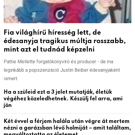
Fia világhírű híresség lett, de
édesanyja tragikus múltja rosszabb,
mint azt el tudnád képzelni
Pattie Mellette forgatókönyvíró és producer - de ma
leginkább a popszenzáció Justin Beiber édesanyjaként
ismert.
Ha a szüleid ezt a 3 jelet mutatják, életük
végéhez közeledhetnek. Készülj fel arra, ami
jön
Két évvel a férjem halála után végre át mertem
nézni a garázsban lévő holmiját – amit találtam,
megváltoztatta az életemet