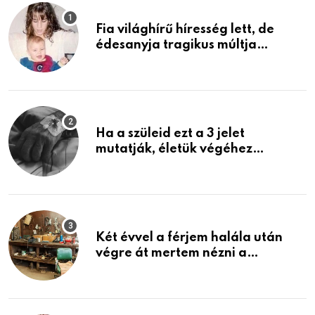
Fia világhírű híresség lett, de
édesanyja tragikus múltja
rosszabb, mint azt el tudnád
képzelni
Ha a szüleid ezt a 3 jelet
mutatják, életük végéhez
közeledhetnek. Készülj fel arra,
ami jön
Két évvel a férjem halála után
végre át mertem nézni a
garázsban lévő holmiját – amit
találtam, megváltoztatta az
életemet