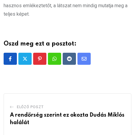
hasznos emlékeztetőt, a látszat nem mindig mutatja meg a
teljes képet.
Oszd meg ezt a posztot:
Pinterest
Whatsapp
Reddit
Share
via
Email
ELŐZŐ POSZT
A rendőrség szerint ez okozta Dudás Miklós
halálát