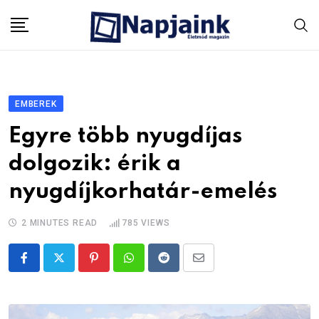
Skip
to
content
EMBEREK
Egyre több nyugdíjas
dolgozik: érik a
nyugdíjkorhatár-emelés
2 MINUTES READ
785
VIEWS
Pinterest
Whatsapp
Reddit
Share
via
Email