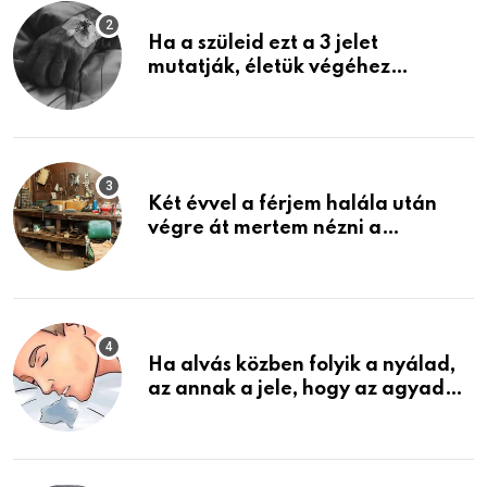
Ha a szüleid ezt a 3 jelet
mutatják, életük végéhez
közeledhetnek. Készülj fel arra,
ami jön
Két évvel a férjem halála után
végre át mertem nézni a
garázsban lévő holmiját – amit
találtam, megváltoztatta az
életemet
Ha alvás közben folyik a nyálad,
az annak a jele, hogy az agyad…