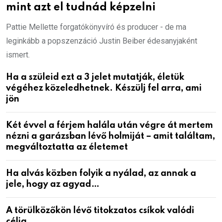
mint azt el tudnád képzelni
Pattie Mellette forgatókönyvíró és producer - de ma
leginkább a popszenzáció Justin Beiber édesanyjaként
ismert.
Ha a szüleid ezt a 3 jelet mutatják, életük
végéhez közeledhetnek. Készülj fel arra, ami
jön
Két évvel a férjem halála után végre át mertem
nézni a garázsban lévő holmiját – amit találtam,
megváltoztatta az életemet
Ha alvás közben folyik a nyálad, az annak a
jele, hogy az agyad…
A törülközőkön lévő titokzatos csíkok valódi
célja…