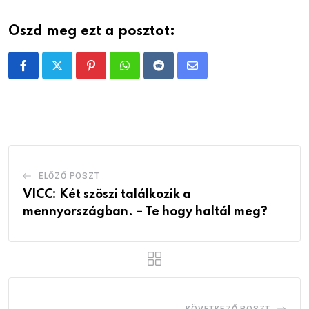
Oszd meg ezt a posztot:
Pinterest
Whatsapp
Reddit
Share
via
Email
ELŐZŐ POSZT
VICC: Két szöszi találkozik a
mennyországban. – Te hogy haltál meg?