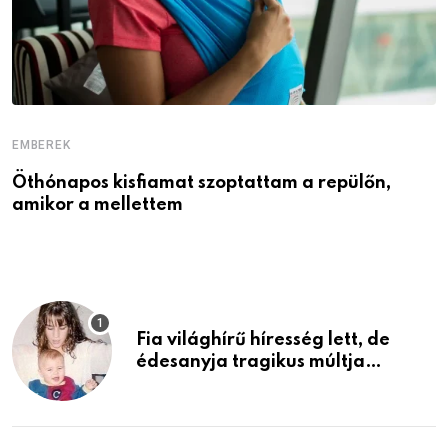
EMBEREK
E
Öthónapos kisfiamat szoptattam a repülőn,
M
amikor a mellettem
l
Fia világhírű híresség lett, de
édesanyja tragikus múltja
rosszabb, mint azt el tudnád
képzelni