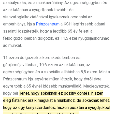
szabályozás, és a munkaerőhiány. Az egészségügyben és
az oktatásban a nyugdíjasok tovább- és
visszafoglalkoztatásával igyekeznek orvosolni az
emberhiányt, írja a
Pénzcentrum
a KSH legfrissebb adatai
szerint.Hozzátették, hogy a legtöbb 65 év feletti a
feldolgozó iparban dolgozik, ez 11,5 ezer nyugdíjaskorúnak
ad munkát.
11 ezren dolgoznak a kereskedelemben és
gépjárműjavításban, 10,6 ezren az oktatásban, az
egészségügyben és a szociális ellátásban 8,5 ezren. Mint a
Pénzcentrum írja, egyértelműen látszik, hogy évről évre
egyre több a 65 évnél idősebb munkavállaló. Megjegyezték,
hogy bár
lehet, hogy sokaknak ez pozitív döntés, hiszen
elég fiatalnak érzik magukat a munkához, de sokaknak lehet,
hogy ez egy kényszerdöntés, hiszen pusztán a nyugdíjukból