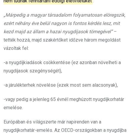
nem tudnák fenntartani eddigi életvitelüket
.
„Márpedig a magyar társadalom folyamatosan elöregszik,
ezért néhány éve belül nagyon is fontos kérdés lesz, mit
kezd majd az állam a hazai nyugdíjasok tömegével”
–
tették hozzá, majd szakértőket időzve három megoldást
vázoltak fel:
-a nyugdíjkiadások csökkentése (ez azonban növelheti a
nyugdíjasok szegénységét),
-a járulékterhek növelése (ezek most sem alacsonyak),
-vagy pedig a jelenleg 65 évnél meghúzott nyugdíjkorhatár
emelése.
Európában és világszerte már napirenden van a
nyugdíjkorhatár-emelés. Az OECD-országokban a nyugdíjba