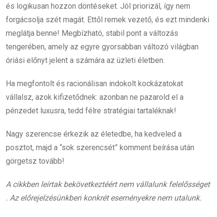
és logikusan hozzon döntéseket. Jól priorizál, így nem
forgácsolja szét magát. Ettől remek vezető, és ezt mindenki
meglátja benne! Megbízható, stabil pont a változás
tengerében, amely az egyre gyorsabban változó világban
óriási előnyt jelent a számára az üzleti életben.
Ha megfontolt és racionálisan indokolt kockázatokat
vállalsz, azok kifizetődnek: azonban ne pazarold el a
pénzedet luxusra, tedd félre stratégiai tartaléknak!
Nagy szerencse érkezik az életedbe, ha kedveled a
posztot, majd a “sok szerencsét” komment beírása után
görgetsz tovább!
A cikkben leírtak bekövetkeztéért nem vállalunk felelősséget
. Az előrejelzésünkben konkrét eseményekre nem utalunk.