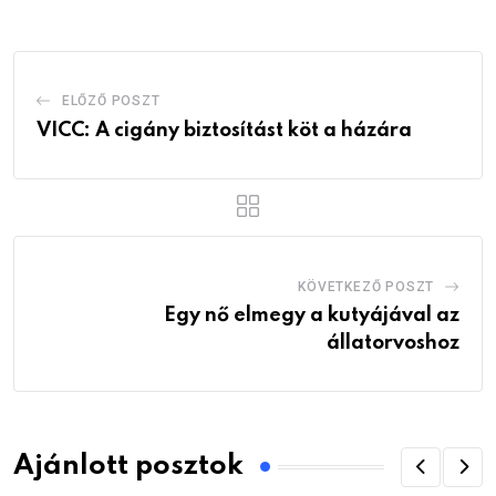
ELŐZŐ POSZT
VICC: A cigány biztosítást köt a házára
KÖVETKEZŐ POSZT
Egy nő elmegy a kutyájával az
állatorvoshoz
Ajánlott posztok