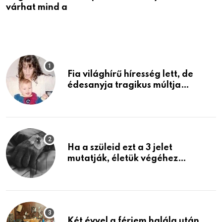
várhat mind a
v
Fia világhírű híresség lett, de
édesanyja tragikus múltja
rosszabb, mint azt el tudnád
képzelni
Ha a szüleid ezt a 3 jelet
mutatják, életük végéhez
közeledhetnek. Készülj fel arra,
ami jön
Két évvel a férjem halála után