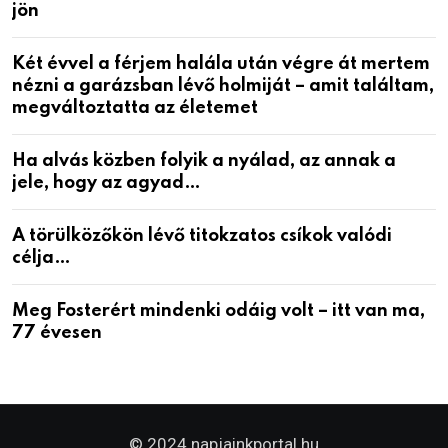
jön
Két évvel a férjem halála után végre át mertem
nézni a garázsban lévő holmiját – amit találtam,
megváltoztatta az életemet
Ha alvás közben folyik a nyálad, az annak a
jele, hogy az agyad…
A törülközőkön lévő titokzatos csíkok valódi
célja…
Meg Fosterért mindenki odáig volt – itt van ma,
77 évesen
© 2024 napjainkportal.hu