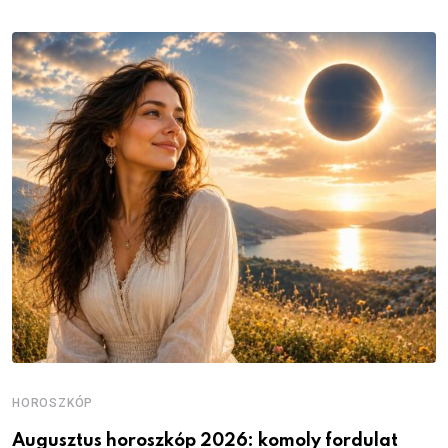
HOROSZKÓP
H
Augusztus horoszkóp 2026: komoly fordulat
K