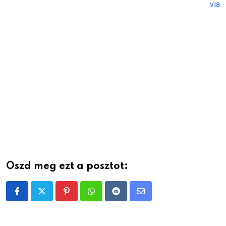
via
Oszd meg ezt a posztot:
Pinterest
Whatsapp
Reddit
Share
via
Email