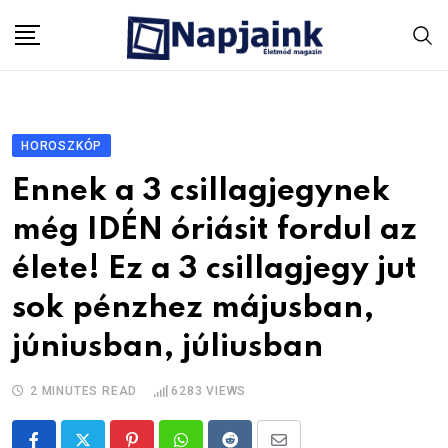
Skip
to
content
HOROSZKÓP
Ennek a 3 csillagjegynek
még IDÉN óriásit fordul az
élete! Ez a 3 csillagjegy jut
sok pénzhez májusban,
júniusban, júliusban
2 MINUTES READ
6283
VIEWS