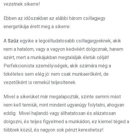
vezetnek sikerre!
Ebben az időszakban az alábbi három csillagjegy
energetikája érett meg a sikerre:
A
Szűz
egyike a legcéltudatosabb csillagjegyeknek, akik
nem a hatalom, vagy a vagyon kedvéért dolgoznak, hanem
azért, mert a munkájukban megtalálják életük célját!
Perfekcionista személyiségek, akik számára még a
tökéletes sem elég jó: nem csak munkaerőként, de
vezetőként is remekül teljesítenek.
Mivel a sikerüket már megalapozták, szinte semmi mást
nem kell tenniük, mint mindent ugyanúgy folytatni, ahogyan
eddig. Mivel hajlandó vagy állhatatosan és alázatosan
dolgozni, és teljes figyelmed a munkádon, ez kiemel téged a
többiek közül, és nagyon sok pénzt kereshetsz!