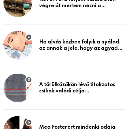
végre át mertem nézni a
garázsban lévő holmiját – amit
találtam, megváltoztatta az
életemet
Ha alvás közben folyik a nyálad,
az annak a jele, hogy az agyad…
A törülközőkön lévő titokzatos
csíkok valódi célja…
Meg Fosterért mindenki odáig