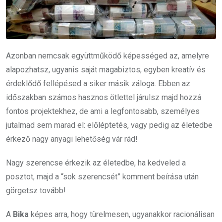
Azonban nemcsak együttműködő képességed az, amelyre
alapozhatsz, ugyanis saját magabiztos, egyben kreatív és
érdeklődő fellépésed a siker másik záloga. Ebben az
időszakban számos hasznos ötlettel járulsz majd hozzá
fontos projektekhez, de ami a legfontosabb, személyes
jutalmad sem marad el: előléptetés, vagy pedig az életedbe
érkező nagy anyagi lehetőség vár rád!
Nagy szerencse érkezik az életedbe, ha kedveled a
posztot, majd a “sok szerencsét” komment beírása után
görgetsz tovább!
A
Bika
képes arra, hogy türelmesen, ugyanakkor racionálisan