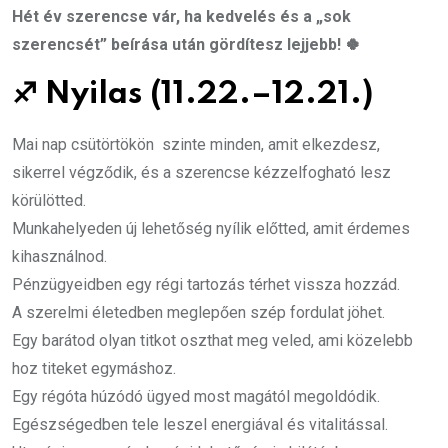
Hét év szerencse vár, ha kedvelés és a „sok
szerencsét” beírása után gördítesz lejjebb! 🍀
♐
Nyilas (11.22.–12.21.)
Mai nap csütörtökön szinte minden, amit elkezdesz,
sikerrel végződik, és a szerencse kézzelfogható lesz
körülötted.
Munkahelyeden új lehetőség nyílik előtted, amit érdemes
kihasználnod.
Pénzügyeidben egy régi tartozás térhet vissza hozzád.
A szerelmi életedben meglepően szép fordulat jöhet.
Egy barátod olyan titkot oszthat meg veled, ami közelebb
hoz titeket egymáshoz.
Egy régóta húzódó ügyed most magától megoldódik.
Egészségedben tele leszel energiával és vitalitással.