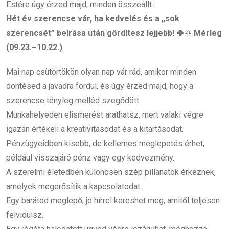
Estére úgy érzed majd, minden összeállt.
Hét év szerencse vár, ha kedvelés és a „sok
szerencsét” beírása után gördítesz lejjebb! 🍀
♎
Mérleg
(09.23.–10.22.)
Mai nap csütörtökön olyan nap vár rád, amikor minden
döntésed a javadra fordul, és úgy érzed majd, hogy a
szerencse tényleg melléd szegődött.
Munkahelyeden elismerést arathatsz, mert valaki végre
igazán értékeli a kreativitásodat és a kitartásodat.
Pénzügyeidben kisebb, de kellemes meglepetés érhet,
például visszajáró pénz vagy egy kedvezmény.
A szerelmi életedben különösen szép pillanatok érkeznek,
amelyek megerősítik a kapcsolatodat.
Egy barátod meglepő, jó hírrel kereshet meg, amitől teljesen
felvidulsz.