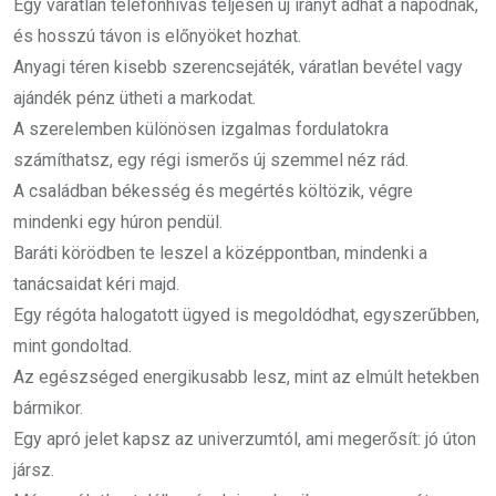
Egy váratlan telefonhívás teljesen új irányt adhat a napodnak,
és hosszú távon is előnyöket hozhat.
Anyagi téren kisebb szerencsejáték, váratlan bevétel vagy
ajándék pénz ütheti a markodat.
A szerelemben különösen izgalmas fordulatokra
számíthatsz, egy régi ismerős új szemmel néz rád.
A családban békesség és megértés költözik, végre
mindenki egy húron pendül.
Baráti körödben te leszel a középpontban, mindenki a
tanácsaidat kéri majd.
Egy régóta halogatott ügyed is megoldódhat, egyszerűbben,
mint gondoltad.
Az egészséged energikusabb lesz, mint az elmúlt hetekben
bármikor.
Egy apró jelet kapsz az univerzumtól, ami megerősít: jó úton
jársz.