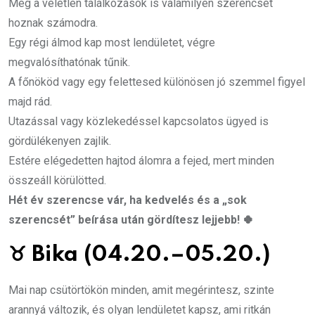
Még a véletlen találkozások is valamilyen szerencsét
hoznak számodra.
Egy régi álmod kap most lendületet, végre
megvalósíthatónak tűnik.
A főnököd vagy egy felettesed különösen jó szemmel figyel
majd rád.
Utazással vagy közlekedéssel kapcsolatos ügyed is
gördülékenyen zajlik.
Estére elégedetten hajtod álomra a fejed, mert minden
összeáll körülötted.
Hét év szerencse vár, ha kedvelés és a „sok
szerencsét” beírása után gördítesz lejjebb! 🍀
♉
Bika (04.20.–05.20.)
Mai nap csütörtökön minden, amit megérintesz, szinte
arannyá változik, és olyan lendületet kapsz, ami ritkán