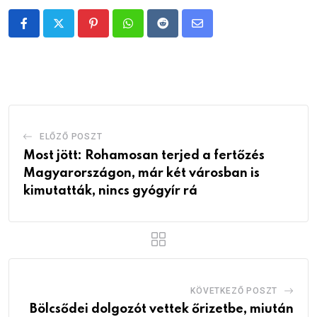
Pinterest
Whatsapp
Reddit
Share
via
Email
ELŐZŐ POSZT
Most jött: Rohamosan terjed a fertőzés
Magyarországon, már két városban is
kimutatták, nincs gyógyír rá
KÖVETKEZŐ POSZT
Bölcsődei dolgozót vettek őrizetbe, miután