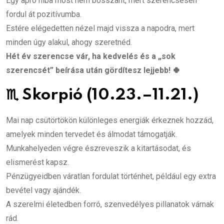
Egy apró hiba most nem bosszant, mert szerencsésen
fordul át pozitívumba.
Estére elégedetten nézel majd vissza a napodra, mert
minden úgy alakul, ahogy szeretnéd.
Hét év szerencse vár, ha kedvelés és a „sok
szerencsét” beírása után gördítesz lejjebb! 🍀
♏
Skorpió (10.23.–11.21.)
Mai nap csütörtökön különleges energiák érkeznek hozzád,
amelyek minden tervedet és álmodat támogatják.
Munkahelyeden végre észreveszik a kitartásodat, és
elismerést kapsz.
Pénzügyeidben váratlan fordulat történhet, például egy extra
bevétel vagy ajándék.
A szerelmi életedben forró, szenvedélyes pillanatok várnak
rád.