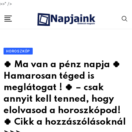
>>" />
Skip
to
content
HOROSZKÓP
🍀 Ma van a pénz napja 🍀
Hamarosan téged is
meglátogat ! 🍀 – csak
annyit kell tenned, hogy
elolvasod a horoszkópod!
🍀 Cikk a hozzászólásoknál