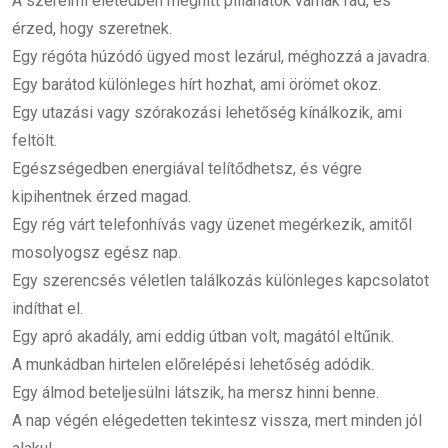
A szerelmi életedben meghitt pillanatok várnak rád, és
érzed, hogy szeretnek.
Egy régóta húzódó ügyed most lezárul, méghozzá a javadra.
Egy barátod különleges hírt hozhat, ami örömet okoz.
Egy utazási vagy szórakozási lehetőség kínálkozik, ami
feltölt.
Egészségedben energiával telítődhetsz, és végre
kipihentnek érzed magad.
Egy rég várt telefonhívás vagy üzenet megérkezik, amitől
mosolyogsz egész nap.
Egy szerencsés véletlen találkozás különleges kapcsolatot
indíthat el.
Egy apró akadály, ami eddig útban volt, magától eltűnik.
A munkádban hirtelen előrelépési lehetőség adódik.
Egy álmod beteljesülni látszik, ha mersz hinni benne.
A nap végén elégedetten tekintesz vissza, mert minden jól