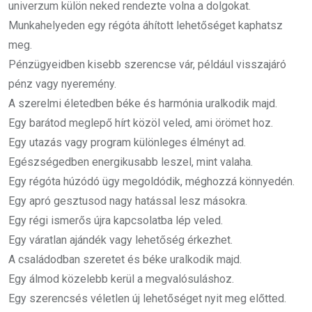
univerzum külön neked rendezte volna a dolgokat.
Munkahelyeden egy régóta áhított lehetőséget kaphatsz
meg.
Pénzügyeidben kisebb szerencse vár, például visszajáró
pénz vagy nyeremény.
A szerelmi életedben béke és harmónia uralkodik majd.
Egy barátod meglepő hírt közöl veled, ami örömet hoz.
Egy utazás vagy program különleges élményt ad.
Egészségedben energikusabb leszel, mint valaha.
Egy régóta húzódó ügy megoldódik, méghozzá könnyedén.
Egy apró gesztusod nagy hatással lesz másokra.
Egy régi ismerős újra kapcsolatba lép veled.
Egy váratlan ajándék vagy lehetőség érkezhet.
A családodban szeretet és béke uralkodik majd.
Egy álmod közelebb kerül a megvalósuláshoz.
Egy szerencsés véletlen új lehetőséget nyit meg előtted.