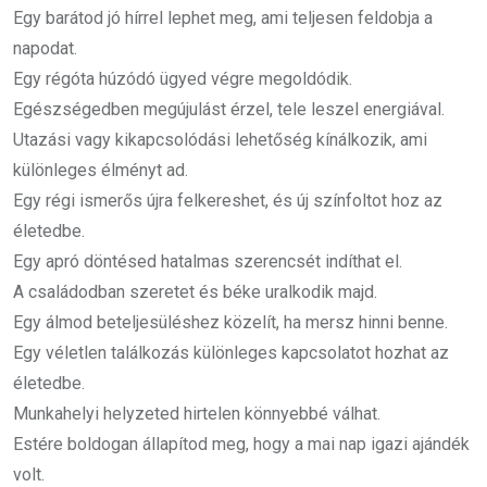
Egy barátod jó hírrel lephet meg, ami teljesen feldobja a
napodat.
Egy régóta húzódó ügyed végre megoldódik.
Egészségedben megújulást érzel, tele leszel energiával.
Utazási vagy kikapcsolódási lehetőség kínálkozik, ami
különleges élményt ad.
Egy régi ismerős újra felkereshet, és új színfoltot hoz az
életedbe.
Egy apró döntésed hatalmas szerencsét indíthat el.
A családodban szeretet és béke uralkodik majd.
Egy álmod beteljesüléshez közelít, ha mersz hinni benne.
Egy véletlen találkozás különleges kapcsolatot hozhat az
életedbe.
Munkahelyi helyzeted hirtelen könnyebbé válhat.
Estére boldogan állapítod meg, hogy a mai nap igazi ajándék
volt.