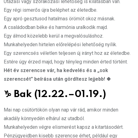
Utazási vagy szórakozási lehetőség is kilátásban van.
Egy régi ismerős újra beléphet az életedbe.
Egy apró gesztusod hatalmas örömöt okoz másnak.
A családodban béke és harmónia uralkodik majd.
Egy álmod közelebb kerül a megvalósuláshoz.
Munkahelyeden hirtelen előrelépési lehetőség nyílik.
Egy szerencsés véletlen teljesen új irányt hoz az életedbe.
Estére úgy érzed majd, hogy tényleg minden érted történt.
Hét év szerencse vár, ha kedvelés és a „sok
szerencsét” beírása után gördítesz lejjebb! 🍀
♑
Bak (12.22.–01.19.)
Mai nap csütörtökön olyan nap vár rád, amikor minden
akadály könnyedén elhárul az utadból.
Munkahelyeden végre elismerést kapsz a kitartásodért.
Pénzügyeidben kisebb szerencse érhet, például egy