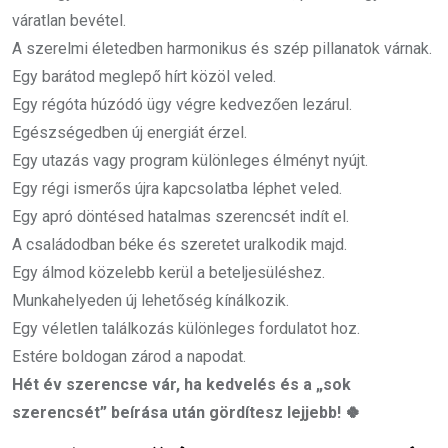
váratlan bevétel.
A szerelmi életedben harmonikus és szép pillanatok várnak.
Egy barátod meglepő hírt közöl veled.
Egy régóta húzódó ügy végre kedvezően lezárul.
Egészségedben új energiát érzel.
Egy utazás vagy program különleges élményt nyújt.
Egy régi ismerős újra kapcsolatba léphet veled.
Egy apró döntésed hatalmas szerencsét indít el.
A családodban béke és szeretet uralkodik majd.
Egy álmod közelebb kerül a beteljesüléshez.
Munkahelyeden új lehetőség kínálkozik.
Egy véletlen találkozás különleges fordulatot hoz.
Estére boldogan zárod a napodat.
Hét év szerencse vár, ha kedvelés és a „sok
szerencsét” beírása után gördítesz lejjebb! 🍀