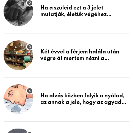
Ha a szüleid ezt a 3 jelet
mutatják, életük végéhez
közeledhetnek. Készülj fel arra,
ami jön
Két évvel a férjem halála után
végre át mertem nézni a
garázsban lévő holmiját – amit
találtam, megváltoztatta az
életemet
Ha alvás közben folyik a nyálad,
az annak a jele, hogy az agyad…