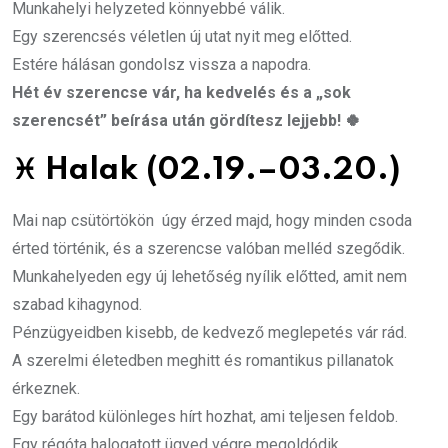
Munkahelyi helyzeted könnyebbé válik.
Egy szerencsés véletlen új utat nyit meg előtted.
Estére hálásan gondolsz vissza a napodra.
Hét év szerencse vár, ha kedvelés és a „sok
szerencsét” beírása után gördítesz lejjebb! 🍀
♓
Halak (02.19.–03.20.)
Mai nap csütörtökön úgy érzed majd, hogy minden csoda
érted történik, és a szerencse valóban melléd szegődik.
Munkahelyeden egy új lehetőség nyílik előtted, amit nem
szabad kihagynod.
Pénzügyeidben kisebb, de kedvező meglepetés vár rád.
A szerelmi életedben meghitt és romantikus pillanatok
érkeznek.
Egy barátod különleges hírt hozhat, ami teljesen feldob.
Egy régóta halogatott ügyed végre megoldódik.