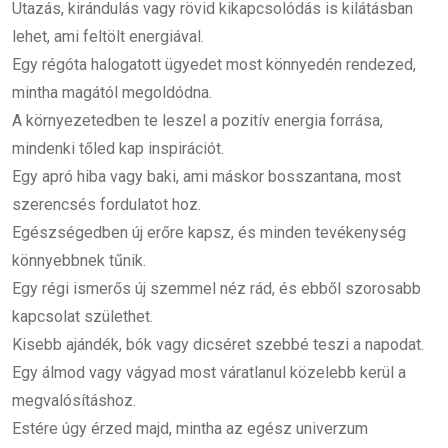
Utazás, kirándulás vagy rövid kikapcsolódás is kilátásban
lehet, ami feltölt energiával.
Egy régóta halogatott ügyedet most könnyedén rendezed,
mintha magától megoldódna.
A környezetedben te leszel a pozitív energia forrása,
mindenki tőled kap inspirációt.
Egy apró hiba vagy baki, ami máskor bosszantana, most
szerencsés fordulatot hoz.
Egészségedben új erőre kapsz, és minden tevékenység
könnyebbnek tűnik.
Egy régi ismerős új szemmel néz rád, és ebből szorosabb
kapcsolat születhet.
Kisebb ajándék, bók vagy dicséret szebbé teszi a napodat.
Egy álmod vagy vágyad most váratlanul közelebb kerül a
megvalósításhoz.
Estére úgy érzed majd, mintha az egész univerzum