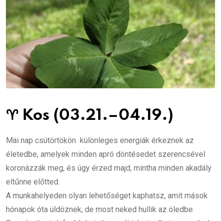
♈
Kos (03.21.–04.19.)
Mai nap csütörtökön különleges energiák érkeznek az
életedbe, amelyek minden apró döntésedet szerencsével
koronázzák meg, és úgy érzed majd, mintha minden akadály
eltűnne előtted.
A munkahelyeden olyan lehetőséget kaphatsz, amit mások
hónapok óta üldöznek, de most neked hullik az öledbe.