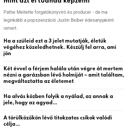
mint azt el tudnád képzelni
Pattie Mellette forgatókönyvíró és producer - de ma
leginkább a popszenzáció Justin Beiber édesanyjaként
ismert.
Ha a szüleid ezt a 3 jelet mutatják, életük
végéhez közeledhetnek. Készülj fel arra, ami
jön
Két évvel a férjem halála után végre át mertem
nézni a garázsban lévő holmiját – amit találtam,
megváltoztatta az életemet
Ha alvás közben folyik a nyálad, az annak a
jele, hogy az agyad…
A törülközőkön lévő titokzatos csíkok valódi
célja…