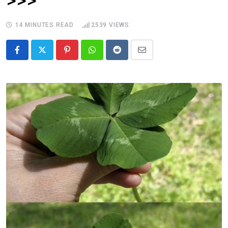
>>>
14 MINUTES READ
2539
VIEWS
Pinterest
Whatsapp
Reddit
Share
via
Email