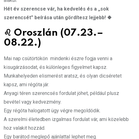
alakul.
Hét év szerencse vár, ha kedvelés és a „sok
szerencsét” beírása után gördítesz lejjebb! 🍀
♌
Oroszlán (07.23.–
08.22.)
Mai nap csütörtökön mindenki észre fogja venni a
kisugárzásodat, és különleges figyelmet kapsz.
Munkahelyeden elismerést aratsz, és olyan dicséretet
kapsz, ami régóta jár.
Anyagi téren szerencsés fordulat jöhet, például plusz
bevétel vagy kedvezmény.
Egy régóta halogatott ügy végre megoldódik.
A szerelmi életedben izgalmas fordulat vár, ami közelebb
hoz valakit hozzád.
Egy barátod meglepő ajánlattal lephet meg.