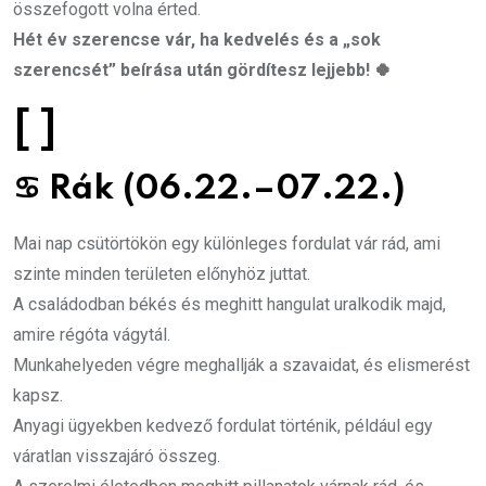
összefogott volna érted.
Hét év szerencse vár, ha kedvelés és a „sok
szerencsét” beírása után gördítesz lejjebb! 🍀
[ ]
♋
Rák (06.22.–07.22.)
Mai nap csütörtökön egy különleges fordulat vár rád, ami
szinte minden területen előnyhöz juttat.
A családodban békés és meghitt hangulat uralkodik majd,
amire régóta vágytál.
Munkahelyeden végre meghallják a szavaidat, és elismerést
kapsz.
Anyagi ügyekben kedvező fordulat történik, például egy
váratlan visszajáró összeg.