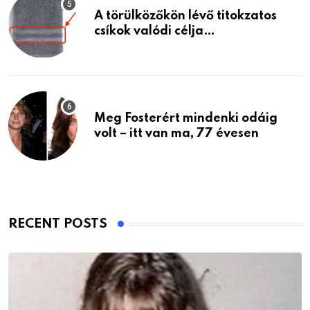
A törülközőkön lévő titokzatos
csíkok valódi célja…
Meg Fosterért mindenki odáig
volt – itt van ma, 77 évesen
RECENT POSTS