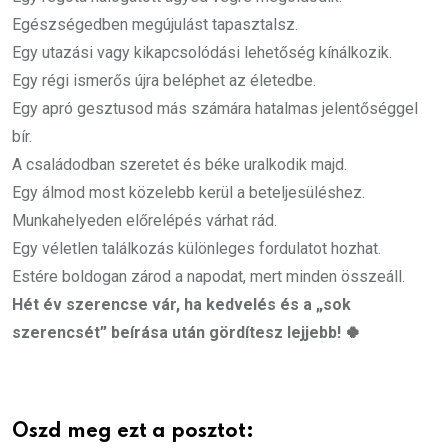
Egészségedben megújulást tapasztalsz.
Egy utazási vagy kikapcsolódási lehetőség kínálkozik.
Egy régi ismerős újra beléphet az életedbe.
Egy apró gesztusod más számára hatalmas jelentőséggel
bír.
A családodban szeretet és béke uralkodik majd.
Egy álmod most közelebb kerül a beteljesüléshez.
Munkahelyeden előrelépés várhat rád.
Egy véletlen találkozás különleges fordulatot hozhat.
Estére boldogan zárod a napodat, mert minden összeáll.
Hét év szerencse vár, ha kedvelés és a „sok
szerencsét” beírása után gördítesz lejjebb! 🍀
Oszd meg ezt a posztot: