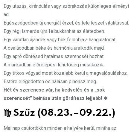
Egy utazás, kirándulás vagy szórakozás különleges élményt
ad.
Egészségedben új energiát érzel, és tele leszel vitalitással.
Egy régi ismerős újra felbukkanhat az életedben.
Egy váratlan ajándék vagy bók feldobja a hangulatodat.
A családodban béke és harmónia uralkodik majd.
Egy apró döntésed hatalmas szerencsét hozhat.
A munkádban előrelépési lehetőség mutatkozik.
Egy titkos vágyad most közelebb kerül a megvalósuláshoz.
Estére elégedetten és hálásan pihensz meg.
Hét év szerencse vár, ha kedvelés és a „sok
szerencsét” beírása után gördítesz lejjebb! 🍀
♍
Szűz (08.23.–09.22.)
Mai nap csütörtökön minden a helyére kerül, mintha az