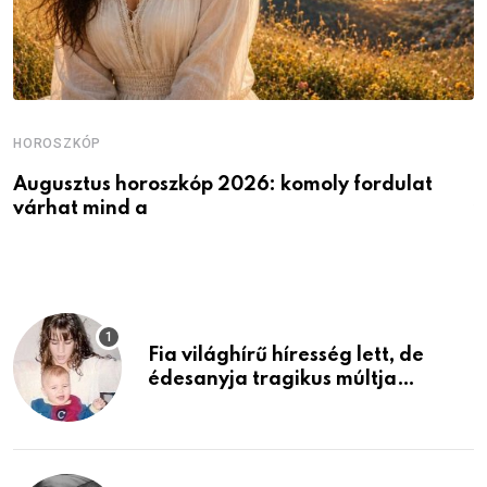
HOROSZKÓP
H
Augusztus horoszkóp 2026: komoly fordulat
K
várhat mind a
v
Fia világhírű híresség lett, de
édesanyja tragikus múltja
rosszabb, mint azt el tudnád
képzelni