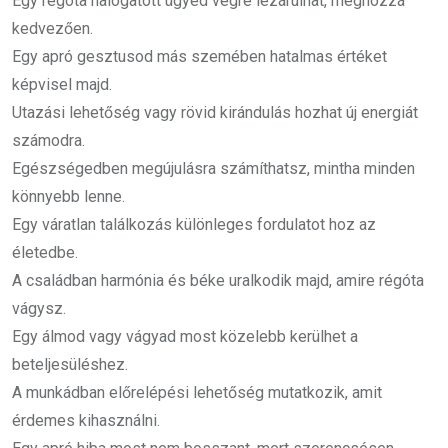
Egy régóta halogatott ügyed végre lezárulhat, méghozzá
kedvezően.
Egy apró gesztusod más szemében hatalmas értéket
képvisel majd.
Utazási lehetőség vagy rövid kirándulás hozhat új energiát
számodra.
Egészségedben megújulásra számíthatsz, mintha minden
könnyebb lenne.
Egy váratlan találkozás különleges fordulatot hoz az
életedbe.
A családban harmónia és béke uralkodik majd, amire régóta
vágysz.
Egy álmod vagy vágyad most közelebb kerülhet a
beteljesüléshez.
A munkádban előrelépési lehetőség mutatkozik, amit
érdemes kihasználni.