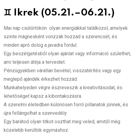
♊
Ikrek (05.21.–06.21.)
Mai nap csütörtökön olyan energiákkal találkozol, amelyek
szinte mágnesként vonzzák hozzád a szerencsét, és
minden apró dolog a javadra fordul.
Egy beszélgetésből olyan ajánlat vagy információ születhet,
ami teljesen átírja a terveidet.
Pénzügyekben váratlan bevétel, visszatérítés vagy egy
meglepő ajándék érkezhet hozzád.
Munkahelyeden végre észreveszik a kreativitásodat, és
lehetőséget kapsz a kibontakozásra.
A szerelmi életedben különösen forró pillanatok jönnek, és
újra fellángolhat a szenvedély.
Egy barátod olyan titkot oszthat meg veled, amitől még
közelebb kerültök egymáshoz.