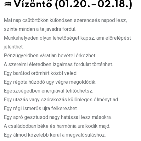
♒
Vízöntő (01.20.–02.18.)
Mai nap csütörtökön különösen szerencsés napod lesz,
szinte minden a te javadra fordul.
Munkahelyeden olyan lehetőséget kapsz, ami előrelépést
jelenthet.
Pénzügyeidben váratlan bevétel érkezhet.
A szerelmi életedben izgalmas fordulat történhet.
Egy barátod örömhírt közöl veled.
Egy régóta húzódó ügy végre megoldódik.
Egészségedben energiával telítődhetsz.
Egy utazás vagy szórakozás különleges élményt ad.
Egy régi ismerős újra felkereshet.
Egy apró gesztusod nagy hatással lesz másokra.
A családodban béke és harmónia uralkodik majd.
Egy álmod közelebb kerül a megvalósuláshoz.