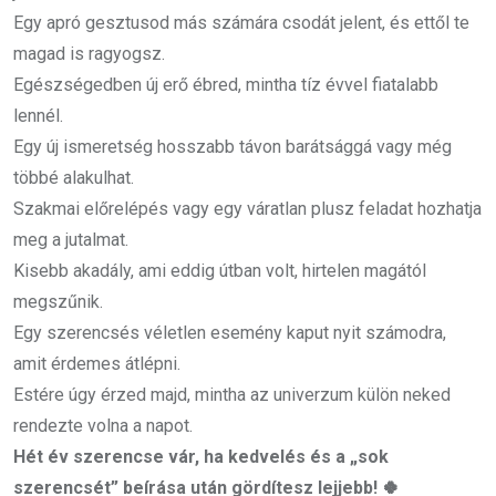
Egy apró gesztusod más számára csodát jelent, és ettől te
magad is ragyogsz.
Egészségedben új erő ébred, mintha tíz évvel fiatalabb
lennél.
Egy új ismeretség hosszabb távon barátsággá vagy még
többé alakulhat.
Szakmai előrelépés vagy egy váratlan plusz feladat hozhatja
meg a jutalmat.
Kisebb akadály, ami eddig útban volt, hirtelen magától
megszűnik.
Egy szerencsés véletlen esemény kaput nyit számodra,
amit érdemes átlépni.
Estére úgy érzed majd, mintha az univerzum külön neked
rendezte volna a napot.
Hét év szerencse vár, ha kedvelés és a „sok
szerencsét” beírása után gördítesz lejjebb! 🍀