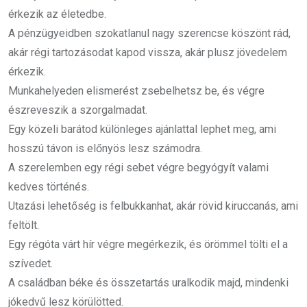
érkezik az életedbe.
A pénzügyeidben szokatlanul nagy szerencse köszönt rád,
akár régi tartozásodat kapod vissza, akár plusz jövedelem
érkezik.
Munkahelyeden elismerést zsebelhetsz be, és végre
észreveszik a szorgalmadat.
Egy közeli barátod különleges ajánlattal lephet meg, ami
hosszú távon is előnyös lesz számodra.
A szerelemben egy régi sebet végre begyógyít valami
kedves történés.
Utazási lehetőség is felbukkanhat, akár rövid kiruccanás, ami
feltölt.
Egy régóta várt hír végre megérkezik, és örömmel tölti el a
szívedet.
A családban béke és összetartás uralkodik majd, mindenki
jókedvű lesz körülötted.