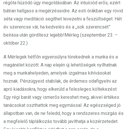
régóta húzódó ügy megoldásában. Az intuíciód erős, ezért
bátran hallgass a megérzéseidre. Az esti órákban egy rövid
séta vagy meditáció segíthet levezetni a feszültséget. Hét
év szerencse vár, ha kedvelés és a „sok szerencsét”
beírása után gördítesz lejjebb!Mérleg (szeptember 23. –
október 22.)
A Mérlegek hétfőn egyensúlyra törekednek a munka és a
magánélet között. A nap elején új lehetőségek nyílhatnak
meg a munkahelyeden, amelyek izgalmas kihívásokat
hoznak. Pénzügyeid stabilak, de érdemes odafigyelni az
apró kiadásokra, hogy elkerüld a felesleges költekezést.
Egy régi barát vagy ismerős kereshet meg, akivel értékes
tanácsokat oszthattok meg egymással. Az egészséged jó
állapotban van, de ne feledd, hogy a rendszeres mozgás és
a megfelelő táplálkozás tovább javíthatja a közérzetedet.