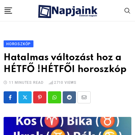
Skip
to
content
HOROSZKÓP
Hatalmas változást hoz a
HÉTFŐ !HÉTFŐI horoszkóp
11 MINUTES READ
2710
VIEWS
Pinterest
Whatsapp
Reddit
Share
via
Email