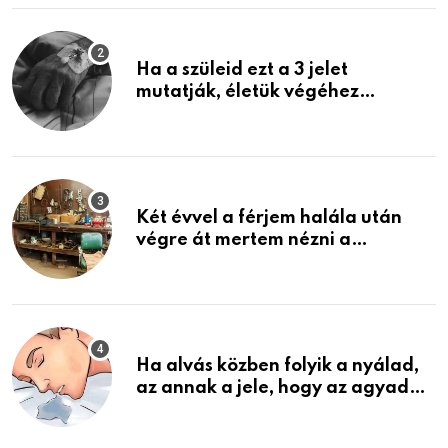
Ha a szüleid ezt a 3 jelet
mutatják, életük végéhez
közeledhetnek. Készülj fel arra,
ami jön
Két évvel a férjem halála után
végre át mertem nézni a
garázsban lévő holmiját – amit
találtam, megváltoztatta az
életemet
Ha alvás közben folyik a nyálad,
az annak a jele, hogy az agyad…