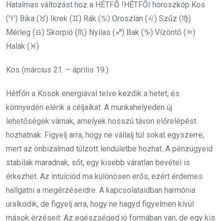
Hatalmas változást hoz a HÉTFŐ !HÉTFŐI horoszkóp Kos
(♈) Bika (♉) Ikrek (♊) Rák (♋) Oroszlán (♌) Szűz (♍)
Mérleg (♎) Skorpió (♏) Nyilas (♐) Bak (♑) Vízöntő (♒)
Halak (♓)
Kos (március 21. – április 19.)
Hétfőn a Kosok energiával telve kezdik a hetet, és
könnyedén elérik a céljaikat. A munkahelyeden új
lehetőségek várnak, amelyek hosszú távon előrelépést
hozhatnak. Figyelj arra, hogy ne vállalj túl sokat egyszerre,
mert az önbizalmad túlzott lendületbe hozhat. A pénzügyeid
stabilak maradnak, sőt, egy kisebb váratlan bevétel is
érkezhet. Az intuíciód ma különösen erős, ezért érdemes
hallgatni a megérzéseidre. A kapcsolataidban harmónia
uralkodik, de figyelj arra, hogy ne hagyd figyelmen kívül
mások érzéseit. Az egészséged jó formában van, de egy kis