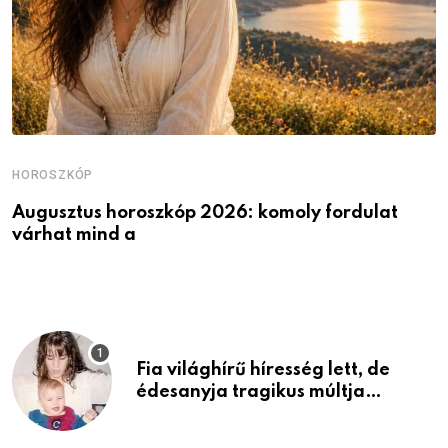
HOROSZKÓP
H
Augusztus horoszkóp 2026: komoly fordulat
K
várhat mind a
v
Fia világhírű híresség lett, de
édesanyja tragikus múltja
rosszabb, mint azt el tudnád
képzelni