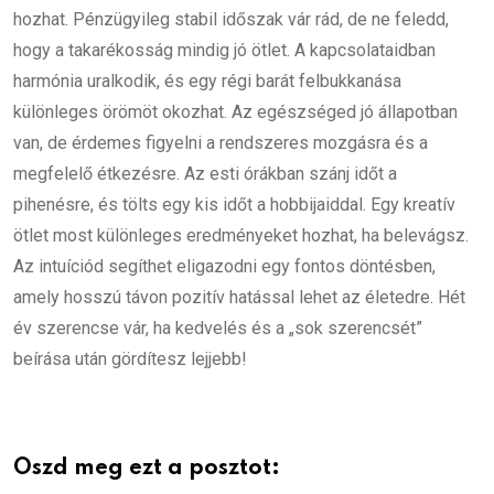
hozhat. Pénzügyileg stabil időszak vár rád, de ne feledd,
hogy a takarékosság mindig jó ötlet. A kapcsolataidban
harmónia uralkodik, és egy régi barát felbukkanása
különleges örömöt okozhat. Az egészséged jó állapotban
van, de érdemes figyelni a rendszeres mozgásra és a
megfelelő étkezésre. Az esti órákban szánj időt a
pihenésre, és tölts egy kis időt a hobbijaiddal. Egy kreatív
ötlet most különleges eredményeket hozhat, ha belevágsz.
Az intuíciód segíthet eligazodni egy fontos döntésben,
amely hosszú távon pozitív hatással lehet az életedre. Hét
év szerencse vár, ha kedvelés és a „sok szerencsét”
beírása után gördítesz lejjebb!
Oszd meg ezt a posztot: