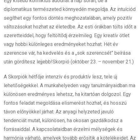
Egy kisebb konfliktus adódhat a nap során, de a
diplomatikus természeted könnyedén megoldja. Az intuíciód
segíthet egy fontos döntés meghozatalában, amely pozitív
változásokat hozhat az életedbe. Az esti órákban tölts időt a
szeretteiddel, hogy feltöltődj érzelmileg. Egy kreatív ötlet
vagy hobbi különleges eredményeket hozhat. Hét év
szerencse vár, ha kedvelés és a „sok szerencsét” beírása
után gördítesz lejjebb!Skorpió (október 23. – november 21.)
A Skorpiók hétfője intenzív és produktív lesz, tele új
lehetőségekkel. A munkahelyeden vagy tanulmányaidban ma
különösen eredményes lehetsz, ha kitartóan dolgozol. Egy
fontos feladat megoldása elismerést hozhat, és hosszú
távon előnyökkel járhat. Az anyagi helyzeted javuló
tendenciát mutat, különösen, ha okosan gazdálkodsz a
forrásaiddal. A kapcsolataidban érzelmi mélységek és
harmónia várható, amelyek tovább erősítik a kötelékeidet. Az