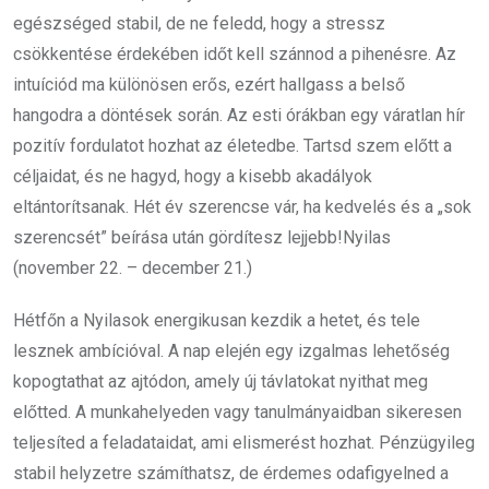
egészséged stabil, de ne feledd, hogy a stressz
csökkentése érdekében időt kell szánnod a pihenésre. Az
intuíciód ma különösen erős, ezért hallgass a belső
hangodra a döntések során. Az esti órákban egy váratlan hír
pozitív fordulatot hozhat az életedbe. Tartsd szem előtt a
céljaidat, és ne hagyd, hogy a kisebb akadályok
eltántorítsanak. Hét év szerencse vár, ha kedvelés és a „sok
szerencsét” beírása után gördítesz lejjebb!Nyilas
(november 22. – december 21.)
Hétfőn a Nyilasok energikusan kezdik a hetet, és tele
lesznek ambícióval. A nap elején egy izgalmas lehetőség
kopogtathat az ajtódon, amely új távlatokat nyithat meg
előtted. A munkahelyeden vagy tanulmányaidban sikeresen
teljesíted a feladataidat, ami elismerést hozhat. Pénzügyileg
stabil helyzetre számíthatsz, de érdemes odafigyelned a