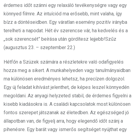
érdemes időt szánni egy relaxáló tevékenységre vagy egy
könnyed filmre. Az intuíciód ma erősebb, mint valaha, így
bízz a döntéseidben. Egy váratlan esemény pozitív irányba
terelheti a napodat. Hét év szerencse vár, ha kedvelés és a
„sok szerencsét” beírása után gördítesz lejjebb!Szűz
(augusztus 23. – szeptember 22.)
Hétfőn a Szüzek számára a részletekre való odafigyelés
hozza meg a sikert. A munkahelyeden vagy tanulmányaidban
ma különösen eredményes lehetsz, ha precízen dolgozol.
Egy új feladat kihívást jelenthet, de képes leszel könnyedén
megoldani. Az anyagi helyzeted stabil, de érdemes figyelni a
kisebb kiadásokra is. A családi kapcsolatok most különösen
fontos szerepet játszanak az életedben. Az egészséged jó
állapotban van, de figyelj arra, hogy elegendő időt szánj a
pihenésre. Egy barát vagy ismerős segítséget nyújthat egy