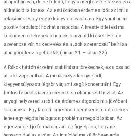
állapotban van, de ne feledd, hogy a megfelelő étkezés és a
hidratáció is fontos. Az esti órákban érdemes időt szánni a
relaxációra vagy egy jó könyv elolvasására. Egy váratlan hír
pozitív fordulatot hozhat a napodba. A kreatív ötleteid ma
különösen értékesek lehetnek, használd ki őket! Hét év
szerencse vár, ha kedvelés és a „sok szerencsét” beírása
után gördítesz lejjebb!Rák (június 21. – július 22.)
A Rákok hétfőn érzelmi stabilitásra törekednek, és a család
áll a középpontban. A munkahelyeden nyugodt,
kiegyensúlyozott légkör vár, ami segít koncentrálni. Egy
fontos feladat sikeres megoldása elismerést hozhat. Az
anyagi helyzeted stabil, de érdemes átgondolni a jövőbeni
kiadásokat. Egy közeli ismerősöd segítsége most értékes
lehet egy régóta halogatott probléma megoldásában. Az
egészséged jó formában van, de figyelj arra, hogy ne
hanyagold el az alvást. Az intuíciód ma különösen erős,