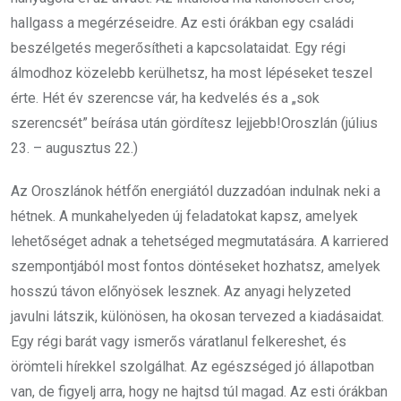
hallgass a megérzéseidre. Az esti órákban egy családi
beszélgetés megerősítheti a kapcsolataidat. Egy régi
álmodhoz közelebb kerülhetsz, ha most lépéseket teszel
érte. Hét év szerencse vár, ha kedvelés és a „sok
szerencsét” beírása után gördítesz lejjebb!Oroszlán (július
23. – augusztus 22.)
Az Oroszlánok hétfőn energiától duzzadóan indulnak neki a
hétnek. A munkahelyeden új feladatokat kapsz, amelyek
lehetőséget adnak a tehetséged megmutatására. A karriered
szempontjából most fontos döntéseket hozhatsz, amelyek
hosszú távon előnyösek lesznek. Az anyagi helyzeted
javulni látszik, különösen, ha okosan tervezed a kiadásaidat.
Egy régi barát vagy ismerős váratlanul felkereshet, és
örömteli hírekkel szolgálhat. Az egészséged jó állapotban
van, de figyelj arra, hogy ne hajtsd túl magad. Az esti órákban