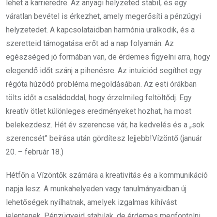
lehet a karrieredre. Az anyagi helyzeted stabil, és egy
váratlan bevétel is érkezhet, amely megerősíti a pénzügyi
helyzetedet. A kapcsolataidban harmónia uralkodik, és a
szeretteid támogatása erőt ad a nap folyamán. Az
egészséged jó formában van, de érdemes figyelni arra, hogy
elegendő időt szánj a pihenésre. Az intuíciód segíthet egy
régóta húzódó probléma megoldásában. Az esti órákban
tölts időt a családoddal, hogy érzelmileg feltöltődj. Egy
kreatív ötlet különleges eredményeket hozhat, ha most
belekezdesz. Hét év szerencse vár, ha kedvelés és a „sok
szerencsét” beírása után gördítesz lejjebb!Vízöntő (január
20. – február 18.)
Hétfőn a Vízöntők számára a kreativitás és a kommunikáció
napja lesz. A munkahelyeden vagy tanulmányaidban új
lehetőségek nyílhatnak, amelyek izgalmas kihívást
jelentenek. Pénzügyeid stabilak, de érdemes megfontolni