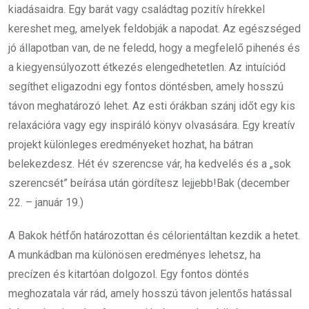
kiadásaidra. Egy barát vagy családtag pozitív hírekkel
kereshet meg, amelyek feldobják a napodat. Az egészséged
jó állapotban van, de ne feledd, hogy a megfelelő pihenés és
a kiegyensúlyozott étkezés elengedhetetlen. Az intuíciód
segíthet eligazodni egy fontos döntésben, amely hosszú
távon meghatározó lehet. Az esti órákban szánj időt egy kis
relaxációra vagy egy inspiráló könyv olvasására. Egy kreatív
projekt különleges eredményeket hozhat, ha bátran
belekezdesz. Hét év szerencse vár, ha kedvelés és a „sok
szerencsét” beírása után gördítesz lejjebb!Bak (december
22. – január 19.)
A Bakok hétfőn határozottan és célorientáltan kezdik a hetet.
A munkádban ma különösen eredményes lehetsz, ha
precízen és kitartóan dolgozol. Egy fontos döntés
meghozatala vár rád, amely hosszú távon jelentős hatással