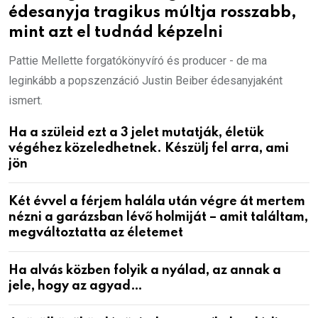
édesanyja tragikus múltja rosszabb,
mint azt el tudnád képzelni
Pattie Mellette forgatókönyvíró és producer - de ma
leginkább a popszenzáció Justin Beiber édesanyjaként
ismert.
Ha a szüleid ezt a 3 jelet mutatják, életük
végéhez közeledhetnek. Készülj fel arra, ami
jön
Két évvel a férjem halála után végre át mertem
nézni a garázsban lévő holmiját – amit találtam,
megváltoztatta az életemet
Ha alvás közben folyik a nyálad, az annak a
jele, hogy az agyad…