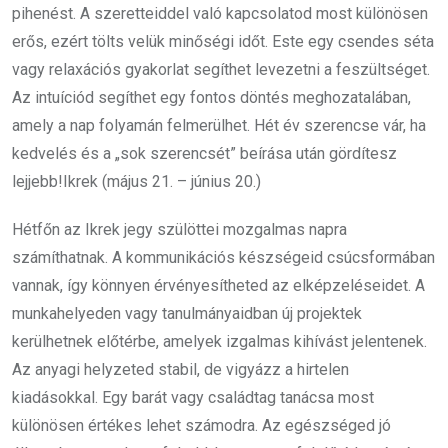
pihenést. A szeretteiddel való kapcsolatod most különösen
erős, ezért tölts velük minőségi időt. Este egy csendes séta
vagy relaxációs gyakorlat segíthet levezetni a feszültséget.
Az intuíciód segíthet egy fontos döntés meghozatalában,
amely a nap folyamán felmerülhet. Hét év szerencse vár, ha
kedvelés és a „sok szerencsét” beírása után gördítesz
lejjebb!Ikrek (május 21. – június 20.)
Hétfőn az Ikrek jegy szülöttei mozgalmas napra
számíthatnak. A kommunikációs készségeid csúcsformában
vannak, így könnyen érvényesítheted az elképzeléseidet. A
munkahelyeden vagy tanulmányaidban új projektek
kerülhetnek előtérbe, amelyek izgalmas kihívást jelentenek.
Az anyagi helyzeted stabil, de vigyázz a hirtelen
kiadásokkal. Egy barát vagy családtag tanácsa most
különösen értékes lehet számodra. Az egészséged jó