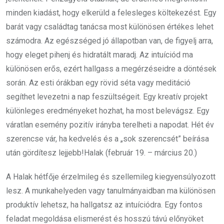
minden kiadást, hogy elkerüld a felesleges költekezést. Egy
barát vagy családtag tanácsa most különösen értékes lehet
számodra. Az egészséged jó állapotban van, de figyelj arra,
hogy eleget pihenj és hidratált maradj. Az intuíciód ma
különösen erős, ezért hallgass a megérzéseidre a döntések
során. Az esti órákban egy rövid séta vagy meditáció
segíthet levezetni a nap feszültségeit. Egy kreatív projekt
különleges eredményeket hozhat, ha most belevágsz. Egy
váratlan esemény pozitív irányba terelheti a napodat. Hét év
szerencse vár, ha kedvelés és a „sok szerencsét” beírása
után gördítesz lejjebb!Halak (február 19. – március 20.)
A Halak hétfője érzelmileg és szellemileg kiegyensúlyozott
lesz. A munkahelyeden vagy tanulmányaidban ma különösen
produktív lehetsz, ha hallgatsz az intuíciódra. Egy fontos
feladat megoldása elismerést és hosszú távú előnyöket