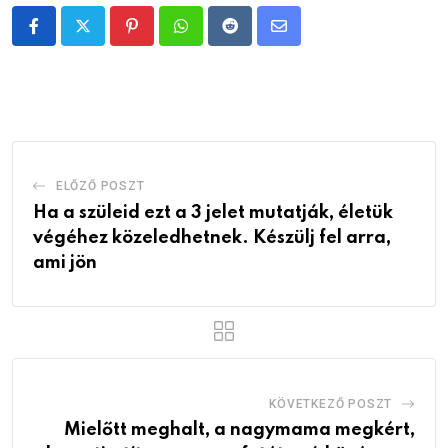
Pinterest
Whatsapp
Reddit
Share
via
Email
ELŐZŐ POSZT
Ha a szüleid ezt a 3 jelet mutatják, életük
végéhez közeledhetnek. Készülj fel arra,
ami jön
KÖVETKEZŐ POSZT
Mielőtt meghalt, a nagymama megkért,