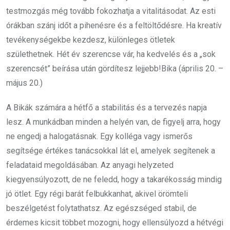
testmozgás még tovább fokozhatja a vitalitásodat. Az esti
órákban szánj időt a pihenésre és a feltöltődésre. Ha kreatív
tevékenységekbe kezdesz, különleges ötletek
születhetnek. Hét év szerencse vár, ha kedvelés és a „sok
szerencsét” beírása után gördítesz lejjebb!Bika (április 20. –
május 20.)
A Bikák számára a hétfő a stabilitás és a tervezés napja
lesz. A munkádban minden a helyén van, de figyelj arra, hogy
ne engedj a halogatásnak. Egy kolléga vagy ismerős
segítsége értékes tanácsokkal lát el, amelyek segítenek a
feladataid megoldásában. Az anyagi helyzeted
kiegyensúlyozott, de ne feledd, hogy a takarékosság mindig
jó ötlet. Egy régi barát felbukkanhat, akivel örömteli
beszélgetést folytathatsz. Az egészséged stabil, de
érdemes kicsit többet mozogni, hogy ellensúlyozd a hétvégi