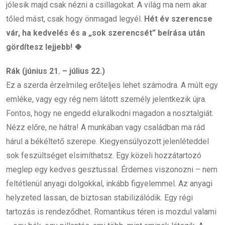
jólesik majd csak nézni a csillagokat. A világ ma nem akar
tőled mást, csak hogy önmagad legyél.
Hét év szerencse
vár, ha kedvelés és a „sok szerencsét” beírása után
gördítesz lejjebb! 🍀
Rák (június 21. – július 22.)
Ez a szerda érzelmileg erőteljes lehet számodra. A múlt egy
emléke, vagy egy rég nem látott személy jelentkezik újra.
Fontos, hogy ne engedd eluralkodni magadon a nosztalgiát.
Nézz előre, ne hátra! A munkában vagy családban ma rád
hárul a békéltető szerepe. Kiegyensúlyozott jelenléteddel
sok feszültséget elsimíthatsz. Egy közeli hozzátartozó
meglep egy kedves gesztussal. Érdemes viszonozni – nem
feltétlenül anyagi dolgokkal, inkább figyelemmel. Az anyagi
helyzeted lassan, de biztosan stabilizálódik. Egy régi
tartozás is rendeződhet. Romantikus téren is mozdul valami