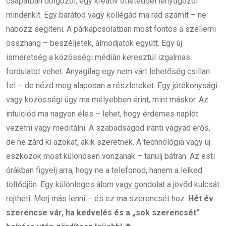
csapatban dolgozol, egy kreatív ötleteddel lenyűgözöl
mindenkit. Egy barátod vagy kollégád ma rád számít – ne
habozz segíteni. A párkapcsolatban most fontos a szellemi
összhang – beszéljetek, álmodjatok együtt. Egy új
ismeretség a közösségi médián keresztül izgalmas
fordulatot vehet. Anyagilag egy nem várt lehetőség csillan
fel – de nézd meg alaposan a részleteket. Egy jótékonysági
vagy közösségi ügy ma mélyebben érint, mint máskor. Az
intuíciód ma nagyon éles – lehet, hogy érdemes naplót
vezetni vagy meditálni. A szabadságod iránti vágyad erős,
de ne zárd ki azokat, akik szeretnek. A technológia vagy új
eszközök most különösen vonzanak – tanulj bátran. Az esti
órákban figyelj arra, hogy ne a telefonod, hanem a lelked
töltődjön. Egy különleges álom vagy gondolat a jövőd kulcsát
rejtheti. Merj más lenni – és ez ma szerencsét hoz.
Hét év
szerencse vár, ha kedvelés és a „sok szerencsét”