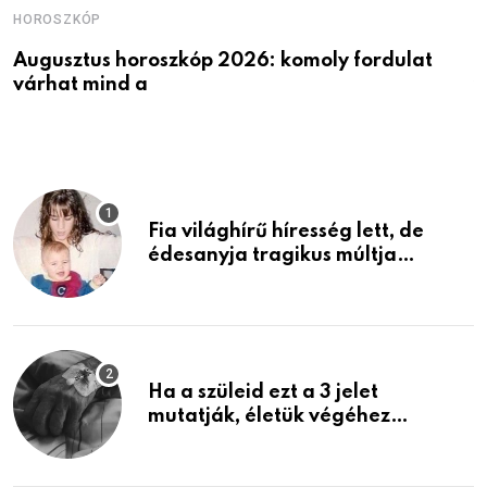
HOROSZKÓP
H
Augusztus horoszkóp 2026: komoly fordulat
K
várhat mind a
v
Fia világhírű híresség lett, de
édesanyja tragikus múltja
rosszabb, mint azt el tudnád
képzelni
Ha a szüleid ezt a 3 jelet
mutatják, életük végéhez
közeledhetnek. Készülj fel arra,
ami jön