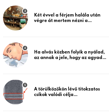
Két évvel a férjem halála után
végre át mertem nézni a
garázsban lévő holmiját – amit
találtam, megváltoztatta az
életemet
Ha alvás közben folyik a nyálad,
az annak a jele, hogy az agyad…
A törülközőkön lévő titokzatos
csíkok valódi célja…