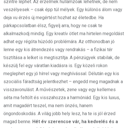
szintre léphet. Az érzelmek hullámzóak lehetnek, de nem
veszélyesek – csak épp túl mélyek. Egy különös álom vagy
deja vu érzés új megértést hozhat az életedbe. Ha
párkapcsolatban élsz, figyelj arra, hogy ne csak te
alkalmazkodj mindig. Egy kreatív ötlet ma hirtelen megoldást
adhat egy régóta húzódó problémára. Az otthonodban jó
lenne egy kis átrendezés vagy rendrakás – a fizikai tér
tisztítása a lelket is megtisztítja. A pénzügyek stabilak, de
készülj fel egy váratlan kiadásra is. Egy közeli rokon
meglephet egy jó hírrel vagy meghívással. Délután egy kis
szociális fáradtság jelentkezhet – engedd meg magadnak a
visszavonulást. A művészetek, zene vagy egy kellemes
séta ma feltölt és visszahozza a harmóniád. Egy kis luxus,
amit magadért teszel, ma nem önzés, hanem
öngondoskodás. A világ jobb hely lesz, ha te is jól érzed
magad benne.
Hét év szerencse vár, ha kedvelés és a