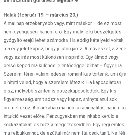
beírása után gördítesz lejjebb! 🍀
Halak (február 19. – március 20.)
A mai nap érzékenyebb vagy, mint máskor – de ez most
nem gyengeség, hanem erő. Egy mély lelki beszélgetés
gyógyító erejű lehet számodra. Ha eddig kételyeid voltak,
ma egy jelet kapsz, hogy jó úton jársz. A művészet, a zene
vagy az írás most különösen inspiráló. Egy álmod vagy
belső képed ma különös jelentőséggel bírhat – figyelj rá.
Szerelmi téren valami édesen romantikus történik, ami újra
elhiteti veled, hogy a szerelem létezik. Ha kapcsolatban
élsz, mélyebb szinten is összekapcsolódtok. Egy kis
figyelmesség, amit adsz vagy kapsz, aránytalanul sok
örömet okoz. A munkában ma nem a racionalitás, hanem az
intuíció vezet előre. Pénzügyekben ma inkább kerüld a
kockázatokat, és bízz a megérzéseidben. Egy régi emlék
ma felbukkanhat, de ezúttal már nem fáj, csak tanít. Ne félj