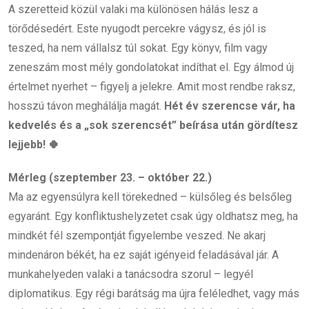
A szeretteid közül valaki ma különösen hálás lesz a
törődésedért. Este nyugodt percekre vágysz, és jól is
teszed, ha nem vállalsz túl sokat. Egy könyv, film vagy
zeneszám most mély gondolatokat indíthat el. Egy álmod új
értelmet nyerhet – figyelj a jelekre. Amit most rendbe raksz,
hosszú távon meghálálja magát.
Hét év szerencse vár, ha
kedvelés és a „sok szerencsét” beírása után gördítesz
lejjebb! 🍀
Mérleg (szeptember 23. – október 22.)
Ma az egyensúlyra kell törekedned – külsőleg és belsőleg
egyaránt. Egy konfliktushelyzetet csak úgy oldhatsz meg, ha
mindkét fél szempontját figyelembe veszed. Ne akarj
mindenáron békét, ha ez saját igényeid feladásával jár. A
munkahelyeden valaki a tanácsodra szorul – legyél
diplomatikus. Egy régi barátság ma újra feléledhet, vagy más