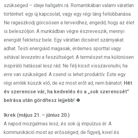
szükséged – ideje hallgatni rá. Romantikában valami váratlan
történhet: egy új kapcsolat, vagy egy régi láng fellobbanása.
Ne ragaszkodj görcsösen a terveidhez, engedd, hogy az élet
is beleszóljon. A munkádban végre észreveszik, mennyi
energiát fektetsz bele. Egy váratlan dicséret szárnyakat
adhat. Testi energiáid magasak, érdemes sporttal vagy
sétával levezetni a feszültséget. A természet ma különösen
inspiráló hatással lesz rád. Ne félj kicsit visszavonulni, ha
erre van szükséged. A csend is lehet produktív. Este egy
régi emlék kúszik elő, de ez most erőt ad, nem bánatot.
Hét
év szerencse vár, ha kedvelés és a „sok szerencsét”
beírása után gördítesz lejjebb! 🍀
Ikrek (május 21. – június 20.)
A napod mozgalmas lesz, és sok új impulzus ér. A
kommunikáció most az erősséged, de figyelj, kivel és