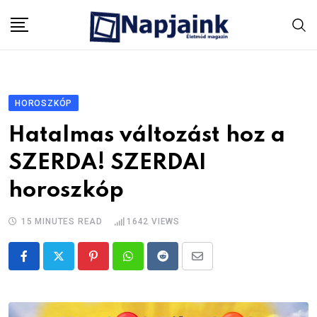
Skip
to
content
HOROSZKÓP
Hatalmas változást hoz a
SZERDA! SZERDAI
horoszkóp
15 MINUTES READ
1642
VIEWS
Pinterest
Whatsapp
Reddit
Share
via
Email