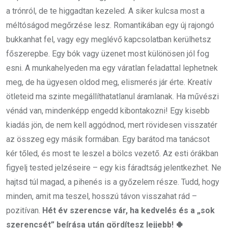
a trónról, de te higgadtan kezeled. A siker kulcsa most a
méltóságod megőrzése lesz. Romantikában egy új rajongó
bukkanhat fel, vagy egy meglévő kapcsolatban kerülhetsz
főszerepbe. Egy bók vagy üzenet most különösen jól fog
esni. A munkahelyeden ma egy váratlan feladattal lephetnek
meg, de ha ügyesen oldod meg, elismerés jár érte. Kreatív
ötleteid ma szinte megállíthatatlanul áramlanak. Ha művészi
vénád van, mindenképp engedd kibontakozni! Egy kisebb
kiadás jön, de nem kell aggódnod, mert rövidesen visszatér
az összeg egy másik formában. Egy barátod ma tanácsot
kér tőled, és most te leszel a bölcs vezető. Az esti órákban
figyelj tested jelzéseire – egy kis fáradtság jelentkezhet. Ne
hajtsd túl magad, a pihenés is a győzelem része. Tudd, hogy
minden, amit ma teszel, hosszú távon visszahat rád –
pozitívan.
Hét év szerencse vár, ha kedvelés és a „sok
szerencsét” beírása után gördítesz lejjebb! 🍀