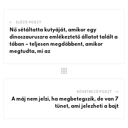
ELŐZŐ POSZT
Nő sétáltatta kutyáját, amikor egy
dinoszauruszra emlékeztető állatot talált a
tóban – teljesen megdöbbent, amikor
megtudta, mi az
KÖVETKEZŐ POSZT
A máj nem jelzi, ha megbetegszik, de van 7
tünet, ami jelezheti a bajt