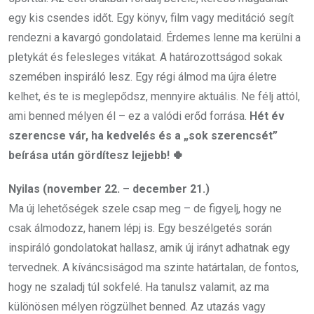
egy kis csendes időt. Egy könyv, film vagy meditáció segít
rendezni a kavargó gondolataid. Érdemes lenne ma kerülni a
pletykát és felesleges vitákat. A határozottságod sokak
szemében inspiráló lesz. Egy régi álmod ma újra életre
kelhet, és te is meglepődsz, mennyire aktuális. Ne félj attól,
ami benned mélyen él – ez a valódi erőd forrása.
Hét év
szerencse vár, ha kedvelés és a „sok szerencsét”
beírása után gördítesz lejjebb! 🍀
Nyilas (november 22. – december 21.)
Ma új lehetőségek szele csap meg – de figyelj, hogy ne
csak álmodozz, hanem lépj is. Egy beszélgetés során
inspiráló gondolatokat hallasz, amik új irányt adhatnak egy
tervednek. A kíváncsiságod ma szinte határtalan, de fontos,
hogy ne szaladj túl sokfelé. Ha tanulsz valamit, az ma
különösen mélyen rögzülhet benned. Az utazás vagy