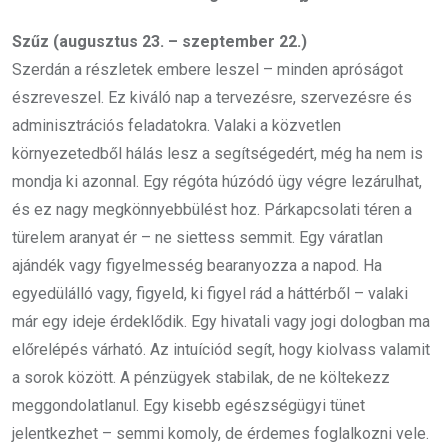
Szűz (augusztus 23. – szeptember 22.)
Szerdán a részletek embere leszel – minden apróságot
észreveszel. Ez kiváló nap a tervezésre, szervezésre és
adminisztrációs feladatokra. Valaki a közvetlen
környezetedből hálás lesz a segítségedért, még ha nem is
mondja ki azonnal. Egy régóta húzódó ügy végre lezárulhat,
és ez nagy megkönnyebbülést hoz. Párkapcsolati téren a
türelem aranyat ér – ne siettess semmit. Egy váratlan
ajándék vagy figyelmesség bearanyozza a napod. Ha
egyedülálló vagy, figyeld, ki figyel rád a háttérből – valaki
már egy ideje érdeklődik. Egy hivatali vagy jogi dologban ma
előrelépés várható. Az intuíciód segít, hogy kiolvass valamit
a sorok között. A pénzügyek stabilak, de ne költekezz
meggondolatlanul. Egy kisebb egészségügyi tünet
jelentkezhet – semmi komoly, de érdemes foglalkozni vele.