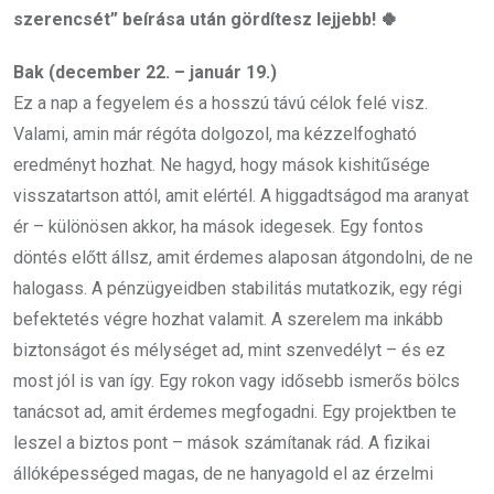
szerencsét” beírása után gördítesz lejjebb! 🍀
Bak (december 22. – január 19.)
Ez a nap a fegyelem és a hosszú távú célok felé visz.
Valami, amin már régóta dolgozol, ma kézzelfogható
eredményt hozhat. Ne hagyd, hogy mások kishitűsége
visszatartson attól, amit elértél. A higgadtságod ma aranyat
ér – különösen akkor, ha mások idegesek. Egy fontos
döntés előtt állsz, amit érdemes alaposan átgondolni, de ne
halogass. A pénzügyeidben stabilitás mutatkozik, egy régi
befektetés végre hozhat valamit. A szerelem ma inkább
biztonságot és mélységet ad, mint szenvedélyt – és ez
most jól is van így. Egy rokon vagy idősebb ismerős bölcs
tanácsot ad, amit érdemes megfogadni. Egy projektben te
leszel a biztos pont – mások számítanak rád. A fizikai
állóképességed magas, de ne hanyagold el az érzelmi