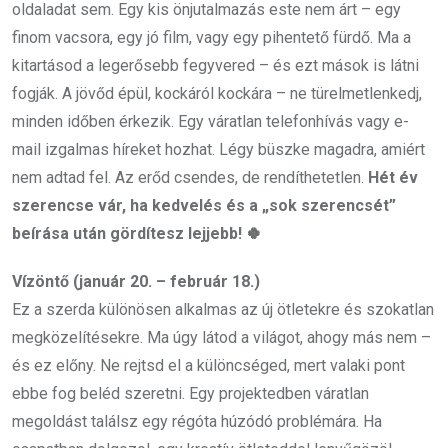
oldaladat sem. Egy kis önjutalmazás este nem árt – egy
finom vacsora, egy jó film, vagy egy pihentető fürdő. Ma a
kitartásod a legerősebb fegyvered – és ezt mások is látni
fogják. A jövőd épül, kockáról kockára – ne türelmetlenkedj,
minden időben érkezik. Egy váratlan telefonhívás vagy e-
mail izgalmas híreket hozhat. Légy büszke magadra, amiért
nem adtad fel. Az erőd csendes, de rendíthetetlen.
Hét év
szerencse vár, ha kedvelés és a „sok szerencsét”
beírása után gördítesz lejjebb! 🍀
Vízöntő (január 20. – február 18.)
Ez a szerda különösen alkalmas az új ötletekre és szokatlan
megközelítésekre. Ma úgy látod a világot, ahogy más nem –
és ez előny. Ne rejtsd el a különcséged, mert valaki pont
ebbe fog beléd szeretni. Egy projektedben váratlan
megoldást találsz egy régóta húzódó problémára. Ha