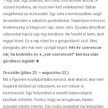
– egy bók, egy pillantás, ami több, mint aminek látszik. A
szíved érzékeny, de most nem kell védekezned. Bátran
megélheted az érzéseidet. Egy séta a természetben segít
lecsendesíteni a zakatoló gondolatokat. Valamilyen művészi
tevékenység is kikapcsol: rajz, zene, vers. Éjszaka álmodban
válaszokat kapsz egy régi kérdésre. Ne feledd el leírni, amit
reggel érzel. Ez a nap rólad és a gyógyulásról szól. Merj
elengedni, ami már nem szolgál téged.
Hét év szerencse
vár, ha kedvelés és a „sok szerencsét” beírása után
gördítesz lejjebb! 🍀
Oroszlán (július 23. – augusztus 22.)
Ma a figyelem középpontjába kerülsz, akár akarod, akár nem.
Sugárzik belőled az önbizalom, és ezt mások is
észreveszik. Egy helyzetben a vezetői képességeid
kerülnek előtérbe. Fontos, hogy ne arrogánsan, hanem
inspiráló módon irányíts. Egy rivális próbálhat ma letaszítani