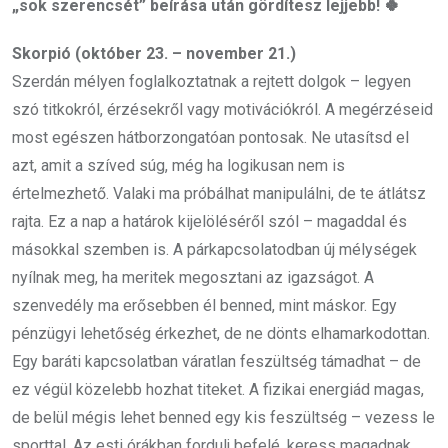
„sok szerencsét” beírása után gördítesz lejjebb! 🍀
Skorpió (október 23. – november 21.)
Szerdán mélyen foglalkoztatnak a rejtett dolgok – legyen
szó titkokról, érzésekről vagy motivációkról. A megérzéseid
most egészen hátborzongatóan pontosak. Ne utasítsd el
azt, amit a szíved súg, még ha logikusan nem is
értelmezhető. Valaki ma próbálhat manipulálni, de te átlátsz
rajta. Ez a nap a határok kijelöléséről szól – magaddal és
másokkal szemben is. A párkapcsolatodban új mélységek
nyílnak meg, ha meritek megosztani az igazságot. A
szenvedély ma erősebben él benned, mint máskor. Egy
pénzügyi lehetőség érkezhet, de ne dönts elhamarkodottan.
Egy baráti kapcsolatban váratlan feszültség támadhat – de
ez végül közelebb hozhat titeket. A fizikai energiád magas,
de belül mégis lehet benned egy kis feszültség – vezess le
sporttal. Az esti órákban fordulj befelé, keress magadnak