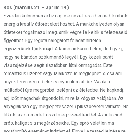
Kos (március 21. – április 19.)
Szerdán különösen aktív nap elé nézel, és a benned tomboló
energia kreatív áttöréseket hozhat. A munkahelyeden olyan
ötleteket fogalmazol meg, amik végre felkeltik a feletteseid
figyelmét. Egy régóta halogatott feladat hirtelen
egyszerűnek tűnik majd. A kommunikációd éles, de figyelj,
hogy ne bántóan szókimondó legyél. Egy közeli barát
visszajelzése segít tisztábban látni önmagadat. Este
romantikus üzenet vagy találkozó is meglephet. A családi
ügyek terén végre béke és nyugalom áll be. Valaki a
múltadból újra megpróbál belépni az életedbe. Ne kapkodj,
adj időt magadnak átgondolni, mire is vágysz valójában. Az
anyagiakban egy meglepetésszerű pluszbevétel várható. Ne
titkold az örömödet, oszd meg szeretteiddel. Az intuíciód
erős, hallgass a megérzéseidre. Egy apró véletlen ma
sorsfordító eseményt indíthat el. Figyelj a tested jelzéseire,