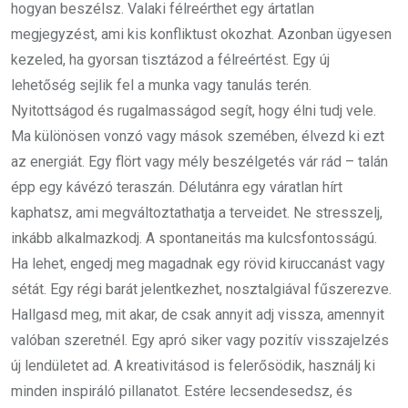
hogyan beszélsz. Valaki félreérthet egy ártatlan
megjegyzést, ami kis konfliktust okozhat. Azonban ügyesen
kezeled, ha gyorsan tisztázod a félreértést. Egy új
lehetőség sejlik fel a munka vagy tanulás terén.
Nyitottságod és rugalmasságod segít, hogy élni tudj vele.
Ma különösen vonzó vagy mások szemében, élvezd ki ezt
az energiát. Egy flört vagy mély beszélgetés vár rád – talán
épp egy kávézó teraszán. Délutánra egy váratlan hírt
kaphatsz, ami megváltoztathatja a terveidet. Ne stresszelj,
inkább alkalmazkodj. A spontaneitás ma kulcsfontosságú.
Ha lehet, engedj meg magadnak egy rövid kiruccanást vagy
sétát. Egy régi barát jelentkezhet, nosztalgiával fűszerezve.
Hallgasd meg, mit akar, de csak annyit adj vissza, amennyit
valóban szeretnél. Egy apró siker vagy pozitív visszajelzés
új lendületet ad. A kreativitásod is felerősödik, használj ki
minden inspiráló pillanatot. Estére lecsendesedsz, és