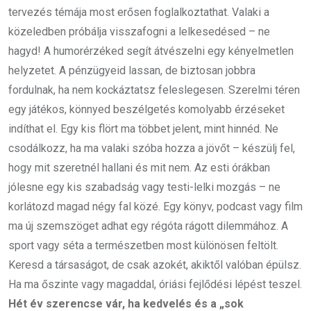
tervezés témája most erősen foglalkoztathat. Valaki a
közeledben próbálja visszafogni a lelkesedésed – ne
hagyd! A humorérzéked segít átvészelni egy kényelmetlen
helyzetet. A pénzügyeid lassan, de biztosan jobbra
fordulnak, ha nem kockáztatsz feleslegesen. Szerelmi téren
egy játékos, könnyed beszélgetés komolyabb érzéseket
indíthat el. Egy kis flört ma többet jelent, mint hinnéd. Ne
csodálkozz, ha ma valaki szóba hozza a jövőt – készülj fel,
hogy mit szeretnél hallani és mit nem. Az esti órákban
jólesne egy kis szabadság vagy testi-lelki mozgás – ne
korlátozd magad négy fal közé. Egy könyv, podcast vagy film
ma új szemszöget adhat egy régóta rágott dilemmához. A
sport vagy séta a természetben most különösen feltölt.
Keresd a társaságot, de csak azokét, akiktől valóban épülsz.
Ha ma őszinte vagy magaddal, óriási fejlődési lépést teszel.
Hét év szerencse vár, ha kedvelés és a „sok