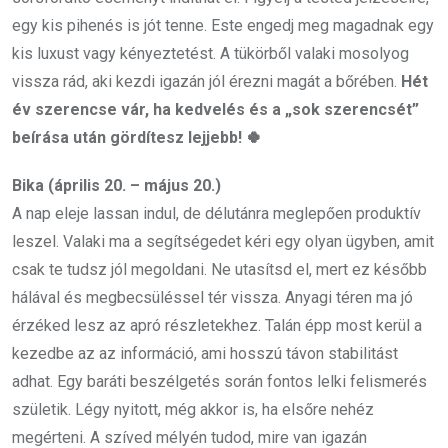
egy kis pihenés is jót tenne. Este engedj meg magadnak egy
kis luxust vagy kényeztetést. A tükörből valaki mosolyog
vissza rád, aki kezdi igazán jól érezni magát a bőrében.
Hét
év szerencse vár, ha kedvelés és a „sok szerencsét”
beírása után gördítesz lejjebb! 🍀
Bika (április 20. – május 20.)
A nap eleje lassan indul, de délutánra meglepően produktív
leszel. Valaki ma a segítségedet kéri egy olyan ügyben, amit
csak te tudsz jól megoldani. Ne utasítsd el, mert ez később
hálával és megbecsüléssel tér vissza. Anyagi téren ma jó
érzéked lesz az apró részletekhez. Talán épp most kerül a
kezedbe az az információ, ami hosszú távon stabilitást
adhat. Egy baráti beszélgetés során fontos lelki felismerés
születik. Légy nyitott, még akkor is, ha elsőre nehéz
megérteni. A szíved mélyén tudod, mire van igazán