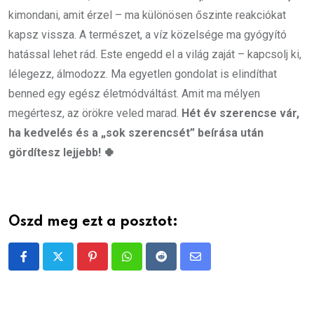
kimondani, amit érzel – ma különösen őszinte reakciókat
kapsz vissza. A természet, a víz közelsége ma gyógyító
hatással lehet rád. Este engedd el a világ zaját – kapcsolj ki,
lélegezz, álmodozz. Ma egyetlen gondolat is elindíthat
benned egy egész életmódváltást. Amit ma mélyen
megértesz, az örökre veled marad.
Hét év szerencse vár,
ha kedvelés és a „sok szerencsét” beírása után
gördítesz lejjebb! 🍀
Oszd meg ezt a posztot:
Pinterest
Whatsapp
Reddit
Share
via
Email