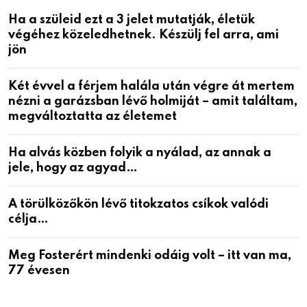
Ha a szüleid ezt a 3 jelet mutatják, életük
végéhez közeledhetnek. Készülj fel arra, ami
jön
Két évvel a férjem halála után végre át mertem
nézni a garázsban lévő holmiját – amit találtam,
megváltoztatta az életemet
Ha alvás közben folyik a nyálad, az annak a
jele, hogy az agyad…
A törülközőkön lévő titokzatos csíkok valódi
célja…
Meg Fosterért mindenki odáig volt – itt van ma,
77 évesen