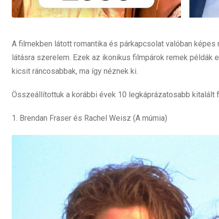
A filmekben látott romantika és párkapcsolat valóban képes m
látásra szerelem. Ezek az ikonikus filmpárok remek példák e
kicsit ráncosabbak, ma így néznek ki.
Összeállítottuk a korábbi évek 10 legkáprázatosabb kitalált 
1. Brendan Fraser és Rachel Weisz (A múmia)