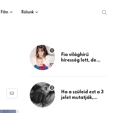
Film
Rólunk
Fia világhírű
a
híresség lett, de
édesanyja tragikus
múltja rosszabb,
mint azt el tudnád
képzelni
Ha a szüleid ezt a 3
Share
jelet mutatják,
életük végéhez
via
közeledhetnek.
Email