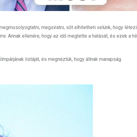
egmosolyogtatni, megsiratni, sőt elhitetheti velünk, hogy létezi
rre. Annak ellenére, hogy az idő megtette a hatását, és ezek a h
filmpárjának listáját, és megnéztük, hogy állnak manapság.