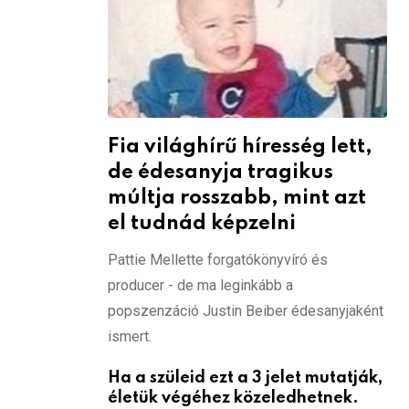
Fia világhírű híresség lett,
de édesanyja tragikus
múltja rosszabb, mint azt
el tudnád képzelni
Pattie Mellette forgatókönyvíró és
producer - de ma leginkább a
popszenzáció Justin Beiber édesanyjaként
ismert.
Ha a szüleid ezt a 3 jelet mutatják,
életük végéhez közeledhetnek.