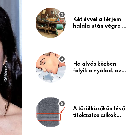
Készülj fel arra, ami
jön
Két évvel a férjem
halála után végre át
mertem nézni a
garázsban lévő
holmiját – amit
találtam,
megváltoztatta az
Ha alvás közben
életemet
folyik a nyálad, az
annak a jele, hogy
az agyad…
A törülközőkön lévő
titokzatos csíkok
valódi célja…