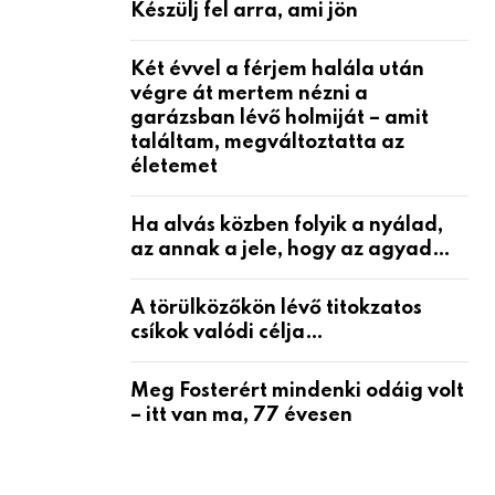
Készülj fel arra, ami jön
Két évvel a férjem halála után
végre át mertem nézni a
garázsban lévő holmiját – amit
találtam, megváltoztatta az
életemet
Ha alvás közben folyik a nyálad,
az annak a jele, hogy az agyad…
A törülközőkön lévő titokzatos
csíkok valódi célja…
Meg Fosterért mindenki odáig volt
– itt van ma, 77 évesen