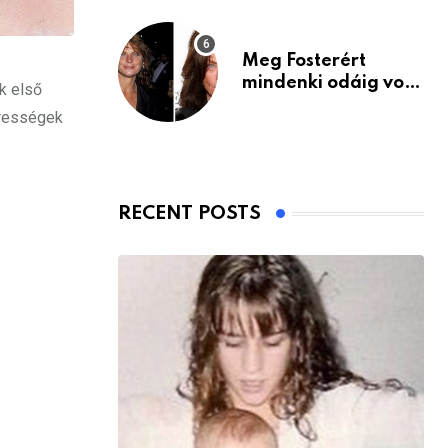
Meg Fosterért
mindenki odáig volt
k első
– itt van ma, 77
írességek
évesen
RECENT POSTS