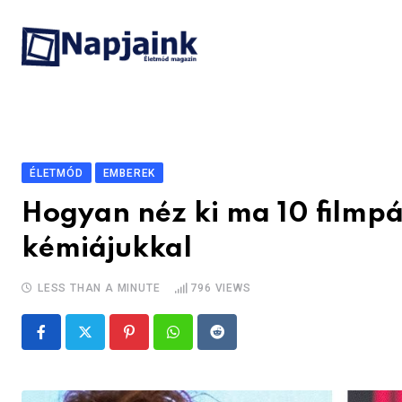
Skip
to
content
ÉLETMÓD
EMBEREK
Hogyan néz ki ma 10 filmpá
kémiájukkal
LESS THAN A MINUTE
796
VIEWS
Pinterest
Whatsapp
Reddit