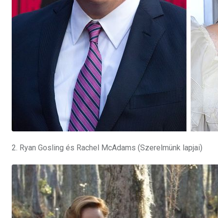
2. Ryan Gosling és Rachel McAdams (Szerelmünk lapjai)