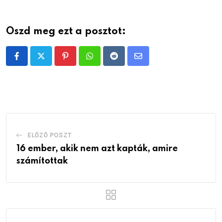
Oszd meg ezt a posztot:
Pinterest
Whatsapp
Reddit
Share
via
Email
ELŐZŐ POSZT
16 ember, akik nem azt kapták, amire
számítottak