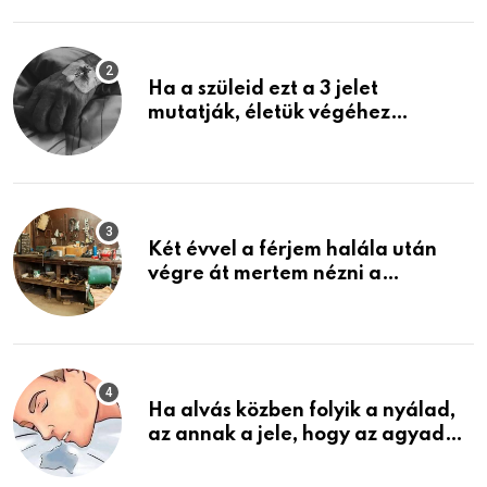
képzelni
Ha a szüleid ezt a 3 jelet
mutatják, életük végéhez
közeledhetnek. Készülj fel arra,
ami jön
Két évvel a férjem halála után
végre át mertem nézni a
garázsban lévő holmiját – amit
találtam, megváltoztatta az
életemet
Ha alvás közben folyik a nyálad,
az annak a jele, hogy az agyad…