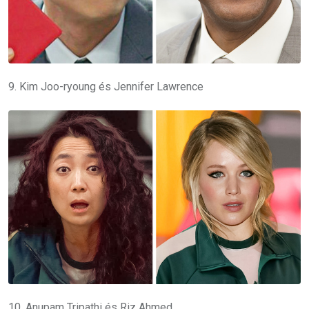
9. Kim Joo-ryoung és Jennifer Lawrence
10. Anupam Tripathi és Riz Ahmed