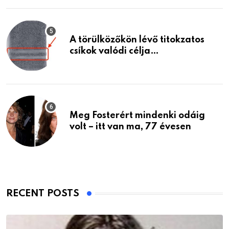
A törülközőkön lévő titokzatos
csíkok valódi célja…
Meg Fosterért mindenki odáig
volt – itt van ma, 77 évesen
RECENT POSTS