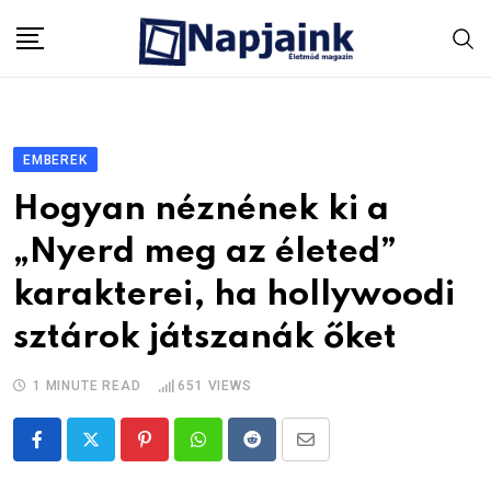
Skip
to
content
EMBEREK
Hogyan néznének ki a
„Nyerd meg az életed”
karakterei, ha hollywoodi
sztárok játszanák őket
1 MINUTE READ
651
VIEWS
Pinterest
Whatsapp
Reddit
Share
via