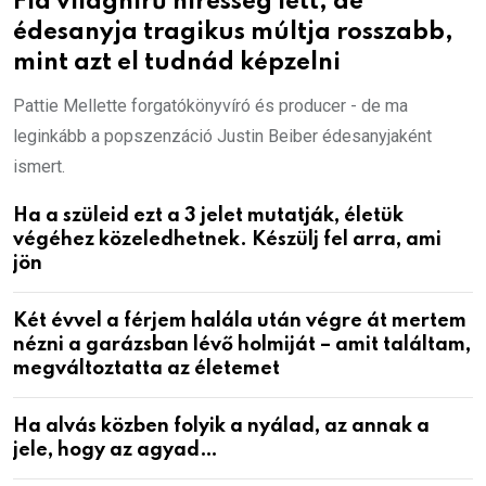
Fia világhírű híresség lett, de
édesanyja tragikus múltja rosszabb,
mint azt el tudnád képzelni
Pattie Mellette forgatókönyvíró és producer - de ma
leginkább a popszenzáció Justin Beiber édesanyjaként
ismert.
Ha a szüleid ezt a 3 jelet mutatják, életük
végéhez közeledhetnek. Készülj fel arra, ami
jön
Két évvel a férjem halála után végre át mertem
nézni a garázsban lévő holmiját – amit találtam,
megváltoztatta az életemet
Ha alvás közben folyik a nyálad, az annak a
jele, hogy az agyad…