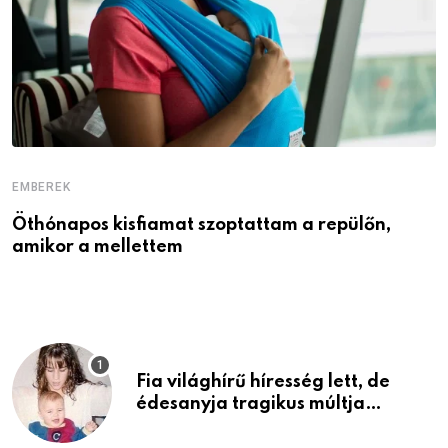
EMBEREK
E
Öthónapos kisfiamat szoptattam a repülőn,
M
amikor a mellettem
l
Fia világhírű híresség lett, de
édesanyja tragikus múltja
rosszabb, mint azt el tudnád