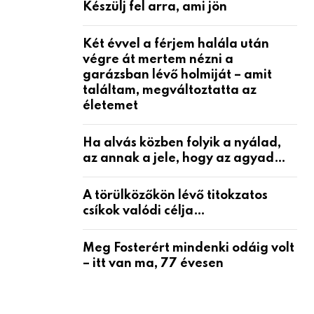
Készülj fel arra, ami jön
Két évvel a férjem halála után
végre át mertem nézni a
garázsban lévő holmiját – amit
találtam, megváltoztatta az
életemet
Ha alvás közben folyik a nyálad,
az annak a jele, hogy az agyad…
A törülközőkön lévő titokzatos
csíkok valódi célja…
Meg Fosterért mindenki odáig volt
– itt van ma, 77 évesen