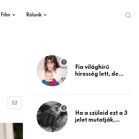
Film
Rólunk
Fia világhírű
híresség lett, de
édesanyja tragikus
múltja rosszabb,
mint azt el tudnád
képzelni
Share
Ha a szüleid ezt a 3
via
jelet mutatják,
Email
életük végéhez
közeledhetnek.