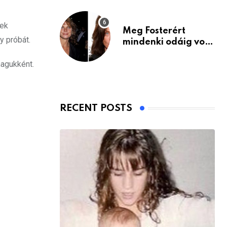
nek
Meg Fosterért
y próbát.
mindenki odáig volt
– itt van ma, 77
magukként.
évesen
RECENT POSTS