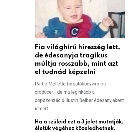
Fia világhírű híresség lett,
de édesanyja tragikus
múltja rosszabb, mint azt
el tudnád képzelni
Pattie Mellette forgatókönyvíró és
producer - de ma leginkább a
popszenzáció Justin Beiber édesanyjaként
ismert.
Ha a szüleid ezt a 3 jelet mutatják,
életük végéhez közeledhetnek.