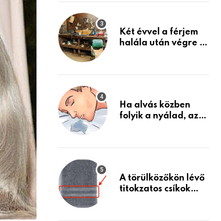
Készülj fel arra, ami
jön
Két évvel a férjem
halála után végre át
mertem nézni a
garázsban lévő
holmiját – amit
találtam,
megváltoztatta az
Ha alvás közben
életemet
folyik a nyálad, az
annak a jele, hogy
az agyad…
A törülközőkön lévő
titokzatos csíkok
valódi célja…