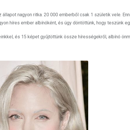
 állapot nagyon ritka. 20 000 emberből csak 1 születik vele. En
gyon híres ember albínóként, és úgy döntöttünk, hogy teszünk eg
nkkel, és 15 képet gyűjtöttünk össze hírességekről, albínó ön