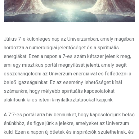
Július 7-e különleges nap az Univerzumban, amely magában
hordozza a numerológiai jelentőséget és a spirituális
energiákat. Ezen a napon a 7-es szám kétszer jelenik meg,
ami egy misztikus portál megnyílását jelenti, amely segít
összehangolódni az Univerzum energiáival és felfedezni a
belső igazságainkat. Ez az esemény lehetőséget kínál
számunkra, hogy mélyebb spirituális kapcsolatokat
alakítsunk ki és isteni kinyilatkoztatásokat kapjunk.
A 7:7-es portál arra hív bennünket, hogy kapcsolódjunk belső
énünkhöz, és figyeljünk a jelekre, amelyeket az Univerzum
küld. Ezen a napon új ötletek és inspirációk születhetnek, és