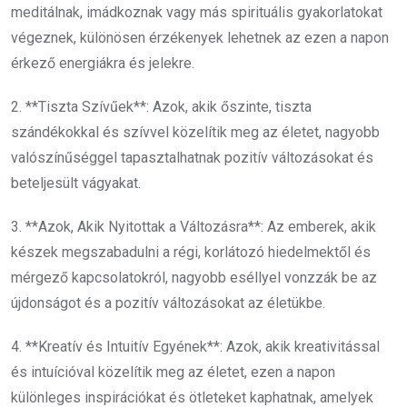
meditálnak, imádkoznak vagy más spirituális gyakorlatokat
végeznek, különösen érzékenyek lehetnek az ezen a napon
érkező energiákra és jelekre.
2. **Tiszta Szívűek**: Azok, akik őszinte, tiszta
szándékokkal és szívvel közelítik meg az életet, nagyobb
valószínűséggel tapasztalhatnak pozitív változásokat és
beteljesült vágyakat.
3. **Azok, Akik Nyitottak a Változásra**: Az emberek, akik
készek megszabadulni a régi, korlátozó hiedelmektől és
mérgező kapcsolatokról, nagyobb eséllyel vonzzák be az
újdonságot és a pozitív változásokat az életükbe.
4. **Kreatív és Intuitív Egyének**: Azok, akik kreativitással
és intuícióval közelítik meg az életet, ezen a napon
különleges inspirációkat és ötleteket kaphatnak, amelyek