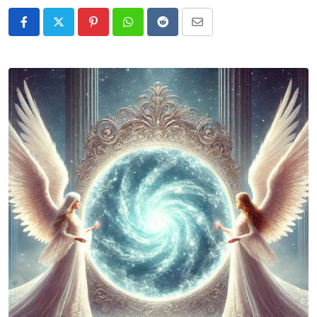
Pinterest
Whatsapp
Reddit
Share
via
Email