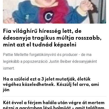
Fia világhírű híresség lett, de
édesanyja tragikus múltja rosszabb,
mint azt el tudnád képzelni
Pattie Mellette forgatókönyvíró és producer - de ma
leginkább a popszenzáció Justin Beiber édesanyjaként
ismert.
Ha a szüleid ezt a 3 jelet mutatják, életük
végéhez közeledhetnek. Készülj fel arra, ami
jön
Két évvel a férjem halála után végre át mertem
nézni a garázsban lévő holmiját – amit találtam,