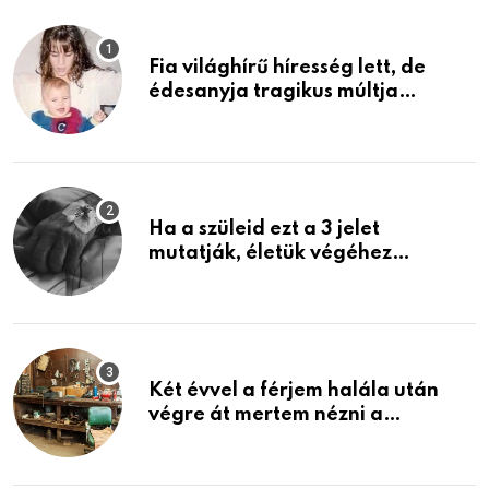
Fia világhírű híresség lett, de
édesanyja tragikus múltja
rosszabb, mint azt el tudnád
képzelni
Ha a szüleid ezt a 3 jelet
mutatják, életük végéhez
közeledhetnek. Készülj fel arra,
ami jön
Két évvel a férjem halála után
végre át mertem nézni a
garázsban lévő holmiját – amit
találtam, megváltoztatta az
életemet