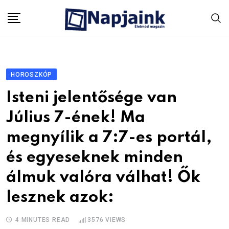
Skip
to
content
HOROSZKÓP
Isteni jelentősége van
Július 7-ének! Ma
megnyílik a 7:7-es portál,
és egyeseknek minden
álmuk valóra válhat! Ők
lesznek azok:
4 MINUTES READ
3576
VIEWS