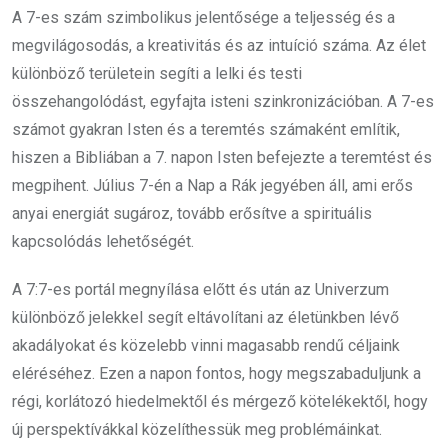
A 7-es szám szimbolikus jelentősége a teljesség és a
megvilágosodás, a kreativitás és az intuíció száma. Az élet
különböző területein segíti a lelki és testi
összehangolódást, egyfajta isteni szinkronizációban. A 7-es
számot gyakran Isten és a teremtés számaként említik,
hiszen a Bibliában a 7. napon Isten befejezte a teremtést és
megpihent. Július 7-én a Nap a Rák jegyében áll, ami erős
anyai energiát sugároz, tovább erősítve a spirituális
kapcsolódás lehetőségét.
A 7:7-es portál megnyílása előtt és után az Univerzum
különböző jelekkel segít eltávolítani az életünkben lévő
akadályokat és közelebb vinni magasabb rendű céljaink
eléréséhez. Ezen a napon fontos, hogy megszabaduljunk a
régi, korlátozó hiedelmektől és mérgező kötelékektől, hogy
új perspektívákkal közelíthessük meg problémáinkat.