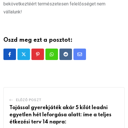
bekövetkeztéért természetesen felelősséget nem
vállalunk!
Oszd meg ezt a posztot:
Pinterest
Whatsapp
Reddit
Share
via
Email
ELŐZŐ POSZT
Tojással gyerekjáték akár 5 kilót leadni
egyetlen hét leforgása alatt: íme a teljes
étkezési terv 14 napra: