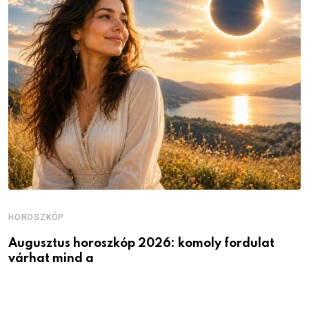
HOROSZKÓP
H
Augusztus horoszkóp 2026: komoly fordulat
K
várhat mind a
v