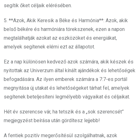
segítik őket céljaik elérésében.
5. **Azok, Akik Keresik a Béke és Harmónia**: Azok, akik
belső békére és harmóniára törekszenek, ezen a napon
megtalálhatják azokat az eszközöket és energiákat,
amelyek segítenek elérni ezt az állapotot.
Ez a nap különösen kedvező azok számára, akik készek és
nyitottak az Univerzum által kínált ajándékok és lehetőségek
befogadására. Az ilyen emberek számára a 7:7-es portál
megnyitása új utakat és lehetőségeket tárhat fel, amelyek
segítenek beteljesíteni legmélyebb vágyaikat és céljaikat.
Hét év szerencse vár, ha tetszik és a „sok szerencsét”
megjegyzést beírása után gördítesz lejjebb!
A fentiek pozitív megerősítésül szolgálhatnak, azok