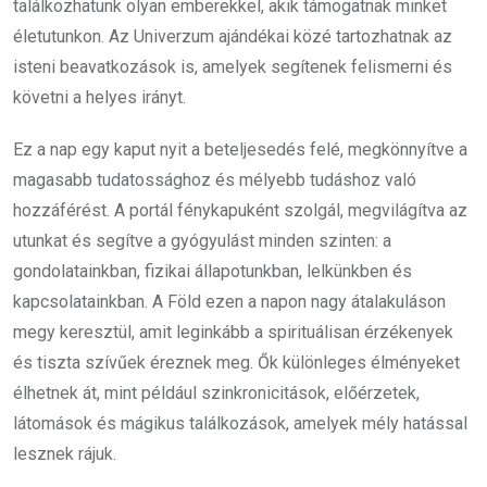
találkozhatunk olyan emberekkel, akik támogatnak minket
életutunkon. Az Univerzum ajándékai közé tartozhatnak az
isteni beavatkozások is, amelyek segítenek felismerni és
követni a helyes irányt.
Ez a nap egy kaput nyit a beteljesedés felé, megkönnyítve a
magasabb tudatossághoz és mélyebb tudáshoz való
hozzáférést. A portál fénykapuként szolgál, megvilágítva az
utunkat és segítve a gyógyulást minden szinten: a
gondolatainkban, fizikai állapotunkban, lelkünkben és
kapcsolatainkban. A Föld ezen a napon nagy átalakuláson
megy keresztül, amit leginkább a spirituálisan érzékenyek
és tiszta szívűek éreznek meg. Ők különleges élményeket
élhetnek át, mint például szinkronicitások, előérzetek,
látomások és mágikus találkozások, amelyek mély hatással
lesznek rájuk.