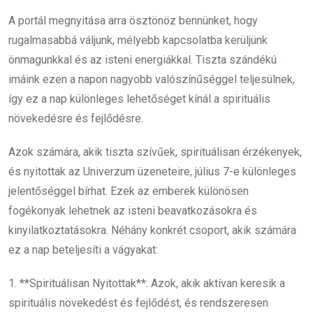
A portál megnyitása arra ösztönöz bennünket, hogy
rugalmasabbá váljunk, mélyebb kapcsolatba kerüljünk
önmagunkkal és az isteni energiákkal. Tiszta szándékú
imáink ezen a napon nagyobb valószínűséggel teljesülnek,
így ez a nap különleges lehetőséget kínál a spirituális
növekedésre és fejlődésre.
Azok számára, akik tiszta szívűek, spirituálisan érzékenyek,
és nyitottak az Univerzum üzeneteire, július 7-e különleges
jelentőséggel bírhat. Ezek az emberek különösen
fogékonyak lehetnek az isteni beavatkozásokra és
kinyilatkoztatásokra. Néhány konkrét csoport, akik számára
ez a nap beteljesíti a vágyakat:
1. **Spirituálisan Nyitottak**: Azok, akik aktívan keresik a
spirituális növekedést és fejlődést, és rendszeresen