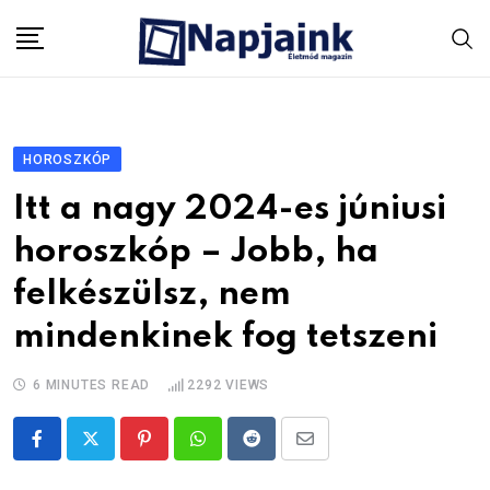
Skip
to
content
HOROSZKÓP
Itt a nagy 2024-es júniusi
horoszkóp – Jobb, ha
felkészülsz, nem
mindenkinek fog tetszeni
6 MINUTES READ
2292
VIEWS
Pinterest
Whatsapp
Reddit
Share
via