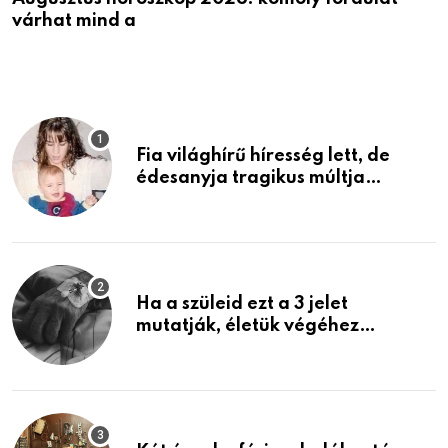
várhat mind a
v
Fia világhírű híresség lett, de
édesanyja tragikus múltja
rosszabb, mint azt el tudnád
képzelni
Ha a szüleid ezt a 3 jelet
mutatják, életük végéhez
közeledhetnek. Készülj fel arra,
ami jön