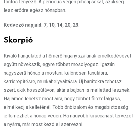
fontos tényező. A periódus végén pihenj sokat, szükség
lesz erődre egész hónapban.
Kedvező napjaid: 7, 10, 14, 20, 23.
Skorpió
Kiváló hangulatod a hőmérő higanyszálának emelkedésével
együtt növekszik, egyre többet mosolyogsz. Igazán
nagyszerű hónap a mostani, különösen tanulásra,
karrierépítésre, munkahelyváltásra. Új barátokra tehetsz
szert, akik hosszútávon, akár a bajban is melletted lesznek.
Hajlamos lehetsz most arra, hogy többet filozofálgass,
elmélkedj a kelleténél. Több önbizalom és magabiztosság
jellemezhet a hónap végén. Ha nagyobb kiruccanást tervezel
a nyárra, már most kezd el szervezni.