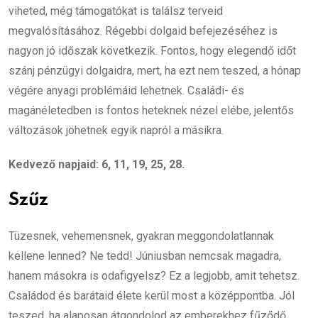
viheted, még támogatókat is találsz terveid
megvalósításához. Régebbi dolgaid befejezéséhez is
nagyon jó időszak következik. Fontos, hogy elegendő időt
szánj pénzügyi dolgaidra, mert, ha ezt nem teszed, a hónap
végére anyagi problémáid lehetnek. Családi- és
magánéletedben is fontos heteknek nézel elébe, jelentős
változások jöhetnek egyik napról a másikra.
Kedvező napjaid: 6, 11, 19, 25, 28.
Szűz
Tüzesnek, vehemensnek, gyakran meggondolatlannak
kellene lenned? Ne tedd! Júniusban nemcsak magadra,
hanem másokra is odafigyelsz? Ez a legjobb, amit tehetsz.
Családod és barátaid élete kerül most a középpontba. Jól
teszed, ha alaposan átgondolod az emberekhez fűződő