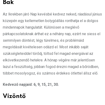
Bak
Az Ikrekben járó Nap kevésbé kedvez neked, ráadásul június
közepén egy kellemetlen bolygóállás ronthatja el a dolgos
mindennapok hangulatát. Különösen a meglévő
párkapcsolatoknak árthat ez a néhány nap, ezért ne siess el
semmilyen döntést, légy türelmes, és problémáid
megoldását kivételesen odázd el. Most inkább saját
szükségleteiddel törődj, töltsd fel magad energiával az
elkövetkezendő hetekre. A hónap végére már jelentősen
lazul a feszültség, jobban fogod érezni magad a bőrödben,
többet mosolyogsz, és számos érdekes ötlettel állsz elő.
Kedvező napjaid: 6, 9, 15, 21, 30.
Vízöntő