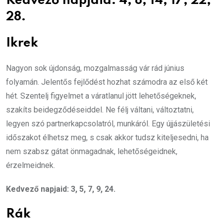
Kedvező napjaid: 4, 8, 14, 17, 22,
28.
Ikrek
Nagyon sok újdonság, mozgalmasság vár rád június
folyamán. Jelentős fejlődést hozhat számodra az első két
hét. Szentelj figyelmet a váratlanul jött lehetőségeknek,
szakíts beidegződéseiddel. Ne félj váltani, változtatni,
legyen szó partnerkapcsolatról, munkáról. Egy újjászületési
időszakot élhetsz meg, s csak akkor tudsz kiteljesedni, ha
nem szabsz gátat önmagadnak, lehetőségeidnek,
érzelmeidnek.
Kedvező napjaid: 3, 5, 7, 9, 24.
Rák