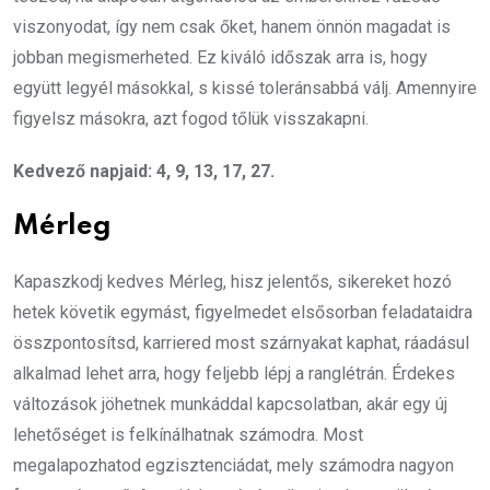
viszonyodat, így nem csak őket, hanem önnön magadat is
jobban megismerheted. Ez kiváló időszak arra is, hogy
együtt legyél másokkal, s kissé toleránsabbá válj. Amennyire
figyelsz másokra, azt fogod tőlük visszakapni.
Kedvező napjaid: 4, 9, 13, 17, 27.
Mérleg
Kapaszkodj kedves Mérleg, hisz jelentős, sikereket hozó
hetek követik egymást, figyelmedet elsősorban feladataidra
összpontosítsd, karriered most szárnyakat kaphat, ráadásul
alkalmad lehet arra, hogy feljebb lépj a ranglétrán. Érdekes
változások jöhetnek munkáddal kapcsolatban, akár egy új
lehetőséget is felkínálhatnak számodra. Most
megalapozhatod egzisztenciádat, mely számodra nagyon