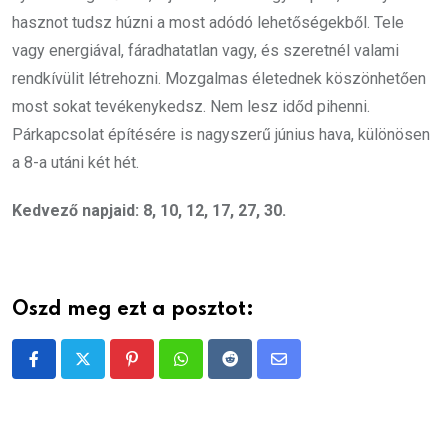
hasznot tudsz húzni a most adódó lehetőségekből. Tele
vagy energiával, fáradhatatlan vagy, és szeretnél valami
rendkívülit létrehozni. Mozgalmas életednek köszönhetően
most sokat tevékenykedsz. Nem lesz időd pihenni.
Párkapcsolat építésére is nagyszerű június hava, különösen
a 8-a utáni két hét.
Kedvező napjaid: 8, 10, 12, 17, 27, 30.
Oszd meg ezt a posztot:
Pinterest
Whatsapp
Reddit
Share
via
Email