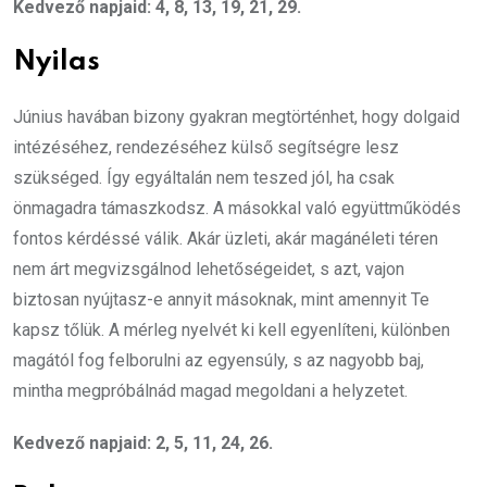
Kedvező napjaid: 4, 8, 13, 19, 21, 29.
Nyilas
Június havában bizony gyakran megtörténhet, hogy dolgaid
intézéséhez, rendezéséhez külső segítségre lesz
szükséged. Így egyáltalán nem teszed jól, ha csak
önmagadra támaszkodsz. A másokkal való együttműködés
fontos kérdéssé válik. Akár üzleti, akár magánéleti téren
nem árt megvizsgálnod lehetőségeidet, s azt, vajon
biztosan nyújtasz-e annyit másoknak, mint amennyit Te
kapsz tőlük. A mérleg nyelvét ki kell egyenlíteni, különben
magától fog felborulni az egyensúly, s az nagyobb baj,
mintha megpróbálnád magad megoldani a helyzetet.
Kedvező napjaid: 2, 5, 11, 24, 26.