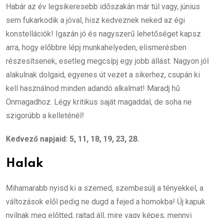
Habár az év legsikeresebb időszakán már túl vagy, június
sem fukarkodik a jóval, hisz kedveznek neked az égi
konstellációk! Igazán jó és nagyszerű lehetőséget kapsz
arra, hogy előbbre lépj munkahelyeden, elismerésben
részesítsenek, esetleg megcsípj egy jobb állást. Nagyon jól
alakulnak dolgaid, egyenes út vezet a sikerhez, csupán ki
kell használnod minden adandó alkalmat! Maradj hű
Önmagadhoz. Légy kritikus saját magaddal, de soha ne
szigorúbb a kelleténél!
Kedvező napjaid: 5, 11, 18, 19, 23, 28.
Halak
Mihamarabb nyisd ki a szemed, szembesülj a tényekkel, a
változások elől pedig ne dugd a fejed a homokba! Új kapuk
nyílnak meg előtted, rajtad áll, mire vagy képes, mennyi