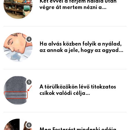
Két évvel a férjem halála után
végre át mertem nézni a
garázsban lévő holmiját – amit
találtam, megváltoztatta az
életemet
Ha alvás közben folyik a nyálad,
az annak a jele, hogy az agyad…
A törülközőkön lévő titokzatos
csíkok valódi célja…
Meg Fosterért mindenki odáig