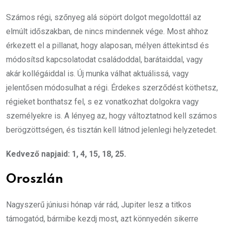
Számos régi, szőnyeg alá söpört dolgot megoldottál az
elmúlt időszakban, de nincs mindennek vége. Most ahhoz
érkezett el a pillanat, hogy alaposan, mélyen áttekintsd és
módosítsd kapcsolatodat családoddal, barátaiddal, vagy
akár kollégáiddal is. Új munka válhat aktuálissá, vagy
jelentősen módosulhat a régi. Érdekes szerződést köthetsz,
régieket bonthatsz fel, s ez vonatkozhat dolgokra vagy
személyekre is. A lényeg az, hogy változtatnod kell számos
berögzöttségen, és tisztán kell látnod jelenlegi helyzetedet.
Kedvező napjaid: 1, 4, 15, 18, 25.
Oroszlán
Nagyszerű júniusi hónap vár rád, Jupiter lesz a titkos
támogatód, bármibe kezdj most, azt könnyedén sikerre