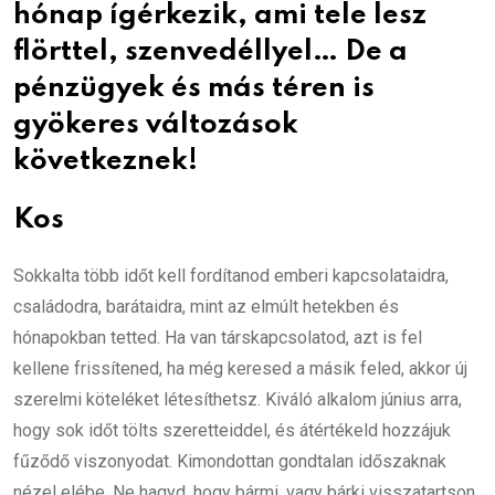
hónap ígérkezik, ami tele lesz
flörttel, szenvedéllyel… De a
pénzügyek és más téren is
gyökeres változások
következnek!
Kos
Sokkalta több időt kell fordítanod emberi kapcsolataidra,
családodra, barátaidra, mint az elmúlt hetekben és
hónapokban tetted. Ha van társkapcsolatod, azt is fel
kellene frissítened, ha még keresed a másik feled, akkor új
szerelmi köteléket létesíthetsz. Kiváló alkalom június arra,
hogy sok időt tölts szeretteiddel, és átértékeld hozzájuk
fűződő viszonyodat. Kimondottan gondtalan időszaknak
nézel elébe. Ne hagyd, hogy bármi, vagy bárki visszatartson