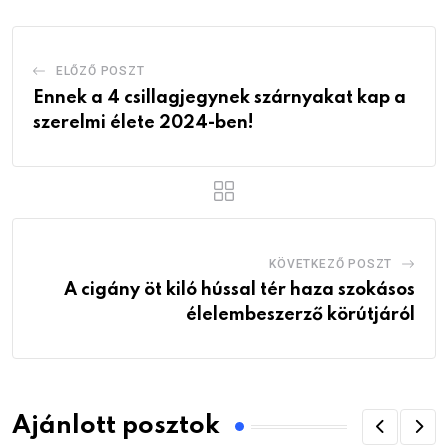
ELŐZŐ POSZT
Ennek a 4 csillagjegynek szárnyakat kap a
szerelmi élete 2024-ben!
KÖVETKEZŐ POSZT
A cigány öt kiló hússal tér haza szokásos
élelembeszerző körútjáról
Ajánlott posztok