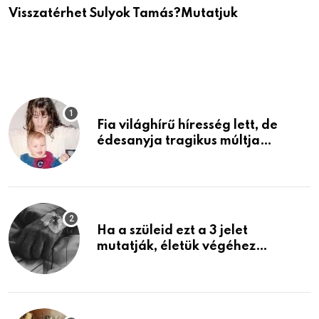
Visszatérhet Sulyok Tamás?Mutatjuk
J
p
Fia világhírű híresség lett, de
édesanyja tragikus múltja
rosszabb, mint azt el tudnád
képzelni
Ha a szüleid ezt a 3 jelet
mutatják, életük végéhez
közeledhetnek. Készülj fel arra,
ami jön