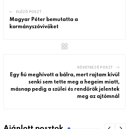
ELŐZŐ POSZT
Magyar Péter bemutatta a
kormányszóvivőket
KÖVETKEZŐ POSZT
Egy fiú meghívott a bálra, mert rajtam kívül
senki sem tette meg a hegeim miatt,
másnap pedig a szülei és rendőrök jelentek
meg az ajtómnál
Ajánlott posztok