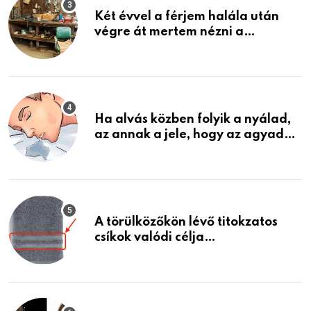
Két évvel a férjem halála után
végre át mertem nézni a
garázsban lévő holmiját – amit
találtam, megváltoztatta az
életemet
Ha alvás közben folyik a nyálad,
az annak a jele, hogy az agyad…
A törülközőkön lévő titokzatos
csíkok valódi célja…