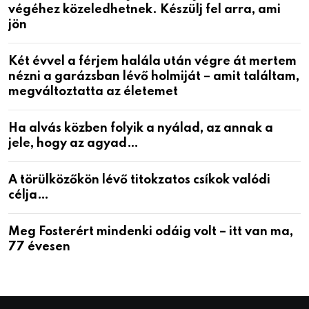
végéhez közeledhetnek. Készülj fel arra, ami
jön
Két évvel a férjem halála után végre át mertem
nézni a garázsban lévő holmiját – amit találtam,
megváltoztatta az életemet
Ha alvás közben folyik a nyálad, az annak a
jele, hogy az agyad…
A törülközőkön lévő titokzatos csíkok valódi
célja…
Meg Fosterért mindenki odáig volt – itt van ma,
77 évesen