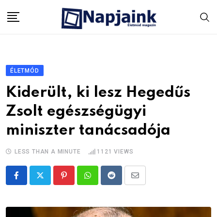
Skip
to
content
ÉLETMÓD
Kiderült, ki lesz Hegedűs
Zsolt egészségügyi
miniszter tanácsadója
LESS THAN A MINUTE
1121
VIEWS
Pinterest
Whatsapp
Reddit
Share
via
Email