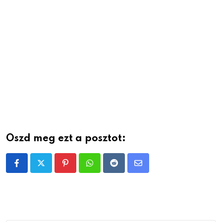
Oszd meg ezt a posztot:
Pinterest
Whatsapp
Reddit
Share
via
Email