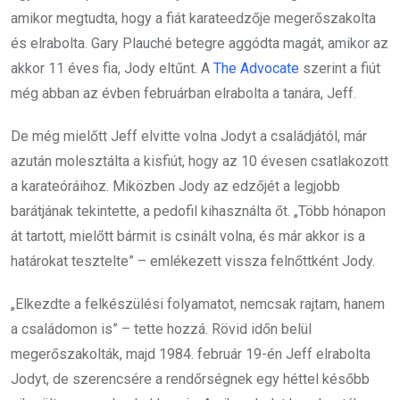
amikor megtudta, hogy a fiát karateedzője megerőszakolta
és elrabolta. Gary Plauché betegre aggódta magát, amikor az
akkor 11 éves fia, Jody eltűnt. A
The Advocate
szerint a fiút
még abban az évben februárban elrabolta a tanára, Jeff.
De még mielőtt Jeff elvitte volna Jodyt a családjától, már
azután molesztálta a kisfiút, hogy az 10 évesen csatlakozott
a karateóráihoz. Miközben Jody az edzőjét a legjobb
barátjának tekintette, a pedofil kihasználta őt. „Több hónapon
át tartott, mielőtt bármit is csinált volna, és már akkor is a
határokat tesztelte” – emlékezett vissza felnőttként Jody.
„Elkezdte a felkészülési folyamatot, nemcsak rajtam, hanem
a családomon is” – tette hozzá. Rövid időn belül
megerőszakolták, majd 1984. február 19-én Jeff elrabolta
Jodyt, de szerencsére a rendőrségnek egy héttel később