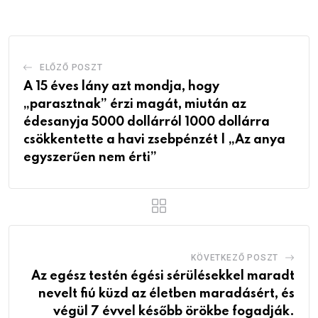
Email
ELŐZŐ POSZT
A 15 éves lány azt mondja, hogy
„parasztnak” érzi magát, miután az
édesanyja 5000 dollárról 1000 dollárra
csökkentette a havi zsebpénzét | „Az anya
egyszerűen nem érti”
KÖVETKEZŐ POSZT
Az egész testén égési sérülésekkel maradt
nevelt fiú küzd az életben maradásért, és
végül 7 évvel később örökbe fogadják.