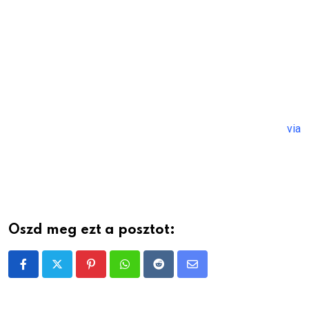
via
Oszd meg ezt a posztot:
Pinterest
Whatsapp
Reddit
Share
via