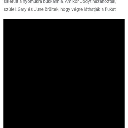
sikerült a nyomukra bukkannia. Amikor Jodyt hazahozták,
szülei, Gary és June örültek, hogy végre láthatják a fiukat.