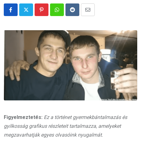
Pinterest
Whatsapp
Reddit
Share
via
Email
Figyelmeztetés:
Ez a történet gyermekbántalmazás és
gyilkosság grafikus részleteit tartalmazza, amelyeket
megzavarhatják egyes olvasóink nyugalmát.