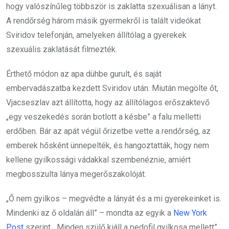
hogy valószínűleg többször is zaklatta szexuálisan a lányt.
A rendőrség három másik gyermekről is talált videókat
Sviridov telefonján, amelyeken állítólag a gyerekek
szexuális zaklatását filmezték.
Érthető módon az apa dühbe gurult, és saját
embervadászatba kezdett Sviridov után. Miután megölte őt,
Vjacseszlav azt állította, hogy az állítólagos erőszaktevő
„egy veszekedés során botlott a késbe” a falu melletti
erdőben. Bár az apát végül őrizetbe vette a rendőrség, az
emberek hősként ünnepelték, és hangoztatták, hogy nem
kellene gyilkossági vádakkal szembenéznie, amiért
megbosszulta lánya megerőszakolóját.
„Ő nem gyilkos – megvédte a lányát és a mi gyerekeinket is.
Mindenki az ő oldalán áll” – mondta az egyik a
New York
Post
szerint. „Minden szülő kiáll a pedofil gyilkosa mellett”