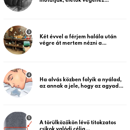
mutatják, életük végéhez
közeledhetnek. Készülj fel arra,
ami jön
Két évvel a férjem halála után
végre át mertem nézni a
garázsban lévő holmiját – amit
találtam, megváltoztatta az
életemet
Ha alvás közben folyik a nyálad,
az annak a jele, hogy az agyad…
A törülközőkön lévő titokzatos
csíkok valódi célja…