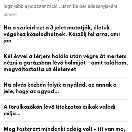
leginkább a popszenzáció Justin Beiber édesanyjaként
ismert.
Ha a szüleid ezt a 3 jelet mutatják, életük
végéhez közeledhetnek. Készülj fel arra, ami
jön
Két évvel a férjem halála után végre át mertem
nézni a garázsban lévő holmiját – amit találtam,
megváltoztatta az életemet
Ha alvás közben folyik a nyálad, az annak a
jele, hogy az agyad…
A törülközőkön lévő titokzatos csíkok valódi
célja…
Meg Fosterért mindenki odáig volt – itt van ma,