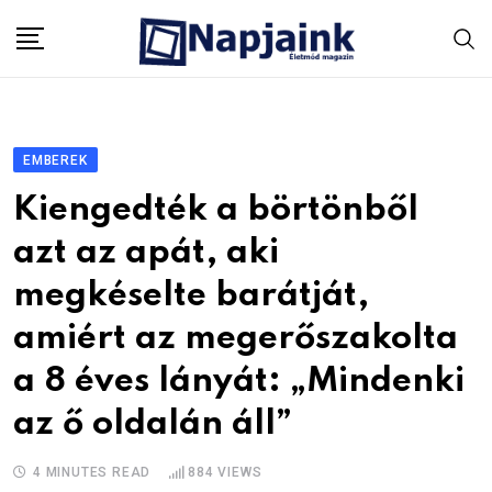
Skip
to
content
EMBEREK
Kiengedték a börtönből
azt az apát, aki
megkéselte barátját,
amiért az megerőszakolta
a 8 éves lányát: „Mindenki
az ő oldalán áll”
4 MINUTES READ
884
VIEWS