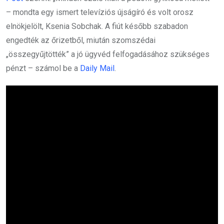
– mondta egy ismert televíziós újságíró és volt orosz
elnökjelölt, Ksenia Sobchak. A fiút később szabadon
engedték az őrizetből, miután szomszédai
„összegyűjtötték” a jó ügyvéd felfogadásához szükséges
pénzt – számol be a
Daily Mail
.