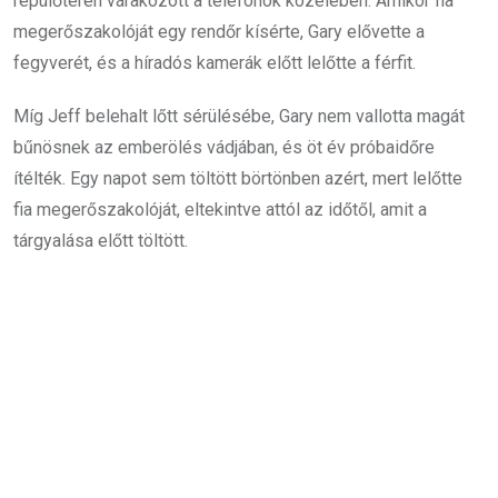
repülőtéren várakozott a telefonok közelében. Amikor fia
megerőszakolóját egy rendőr kísérte, Gary elővette a
fegyverét, és a híradós kamerák előtt lelőtte a férfit.
Míg Jeff belehalt lőtt sérülésébe, Gary nem vallotta magát
bűnösnek az emberölés vádjában, és öt év próbaidőre
ítélték. Egy napot sem töltött börtönben azért, mert lelőtte
fia megerőszakolóját, eltekintve attól az időtől, amit a
tárgyalása előtt töltött.