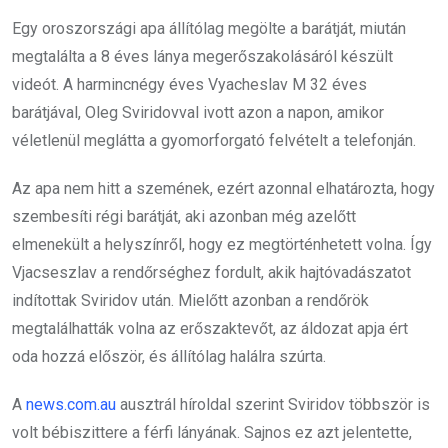
Egy oroszországi apa állítólag megölte a barátját, miután
megtalálta a 8 éves lánya megerőszakolásáról készült
videót. A harmincnégy éves Vyacheslav M 32 éves
barátjával, Oleg Sviridovval ivott azon a napon, amikor
véletlenül meglátta a gyomorforgató felvételt a telefonján.
Az apa nem hitt a szemének, ezért azonnal elhatározta, hogy
szembesíti régi barátját, aki azonban még azelőtt
elmenekült a helyszínről, hogy ez megtörténhetett volna. Így
Vjacseszlav a rendőrséghez fordult, akik hajtóvadászatot
indítottak Sviridov után. Mielőtt azonban a rendőrök
megtalálhatták volna az erőszaktevőt, az áldozat apja ért
oda hozzá először, és állítólag halálra szúrta.
A
news.com.au
ausztrál híroldal szerint Sviridov többször is
volt bébiszittere a férfi lányának. Sajnos ez azt jelentette,