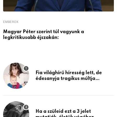
EMBEREK
E
Magyar Péter szerint túl vagyunk a
A
legkritikusabb éjszakán:
Fia világhírű híresség lett, de
édesanyja tragikus múltja
rosszabb, mint azt el tudnád
képzelni
Ha a szüleid ezt a 3 jelet