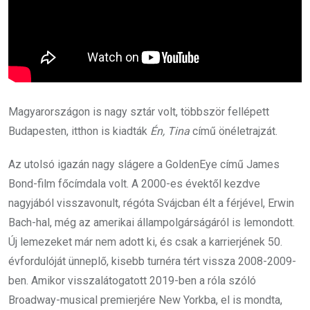
Magyarországon is nagy sztár volt, többször fellépett
Budapesten, itthon is kiadták
Én, Tina
című önéletrajzát.
Az utolsó igazán nagy slágere a GoldenEye című James
Bond-film főcímdala volt. A 2000-es évektől kezdve
nagyjából visszavonult, régóta Svájcban élt a férjével, Erwin
Bach-hal, még az amerikai állampolgárságáról is lemondott.
Új lemezeket már nem adott ki, és csak a karrierjének 50.
évfordulóját ünneplő, kisebb turnéra tért vissza 2008-2009-
ben. Amikor visszalátogatott 2019-ben a róla szóló
Broadway-musical premierjére New Yorkba, el is mondta,