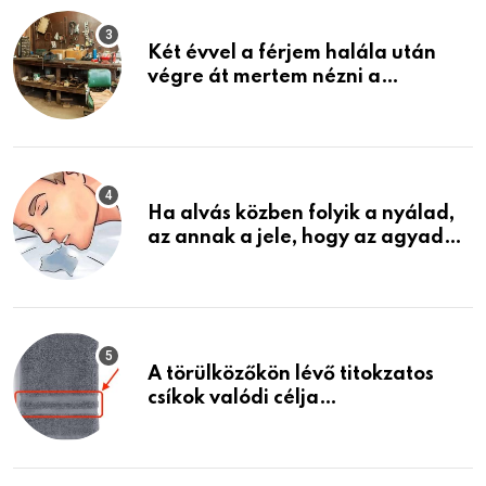
Két évvel a férjem halála után
végre át mertem nézni a
garázsban lévő holmiját – amit
találtam, megváltoztatta az
életemet
Ha alvás közben folyik a nyálad,
az annak a jele, hogy az agyad…
A törülközőkön lévő titokzatos
csíkok valódi célja…