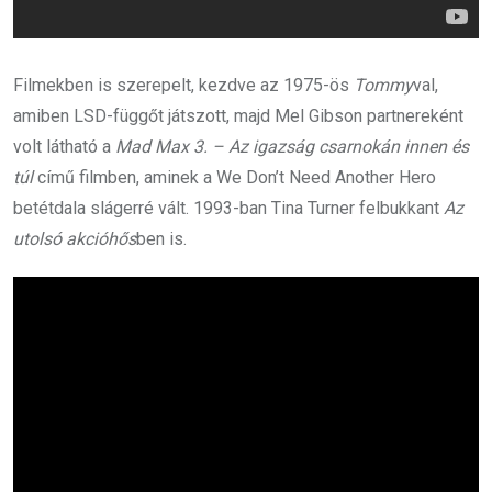
Filmekben is szerepelt, kezdve az 1975-ös
Tommy
val,
amiben LSD-függőt játszott, majd Mel Gibson partnereként
volt látható a
Mad Max 3. – Az igazság csarnokán innen és
túl
című filmben, aminek a We Don’t Need Another Hero
betétdala slágerré vált. 1993-ban Tina Turner felbukkant
Az
utolsó akcióhős
ben is.