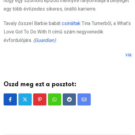
hogy egy szomorú epizód mennyire rányomhatja a bélyegét
egy több évtizedes sikeres, önálló karrierre.
Tavaly ősszel Barbie babát
csináltak
Tina Turnerből, a What’s
Love Got To Do With It című szám negyvenedik
évfordulójára.
(
Guardian
)
via
Oszd meg ezt a posztot:
Pinterest
Whatsapp
Reddit
Share
via
Email