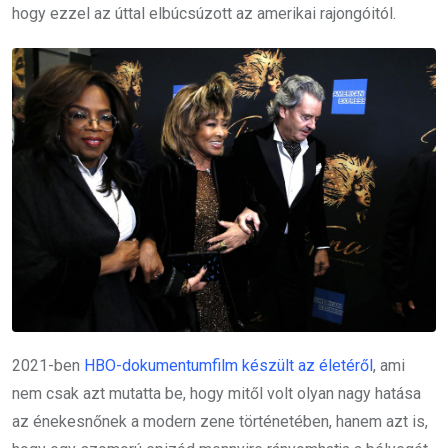
hogy ezzel az úttal elbúcsúzott az amerikai rajongóitól.
2021-ben
HBO-dokumentumfilm készült az életéről
, ami
nem csak azt mutatta be, hogy mitől volt olyan nagy hatása
az énekesnőnek a modern zene történetében, hanem azt is,