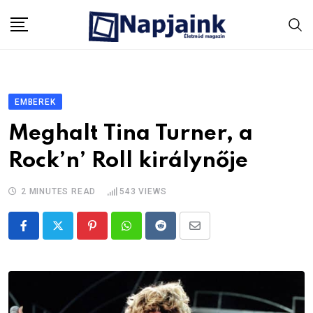
Skip
to
content
EMBEREK
Meghalt Tina Turner, a
Rock’n’ Roll királynője
2 MINUTES READ
543
VIEWS
Pinterest
Whatsapp
Reddit
Share
via
Email