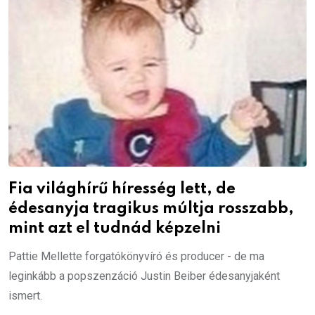
Fia világhírű híresség lett, de
édesanyja tragikus múltja rosszabb,
mint azt el tudnád képzelni
Pattie Mellette forgatókönyvíró és producer - de ma
leginkább a popszenzáció Justin Beiber édesanyjaként
ismert.