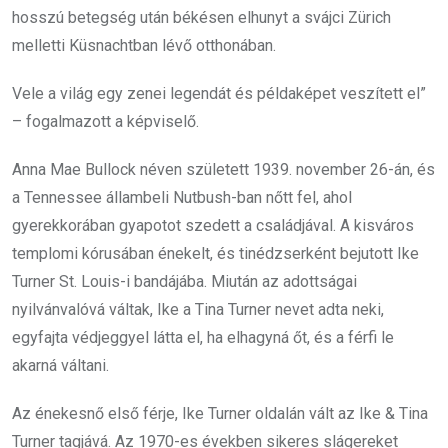
hosszú betegség után békésen elhunyt a svájci Zürich
melletti Küsnachtban lévő otthonában.
Vele a világ egy zenei legendát és példaképet veszített el”
– fogalmazott a képviselő.
Anna Mae Bullock néven született 1939. november 26-án, és
a Tennessee állambeli Nutbush-ban nőtt fel, ahol
gyerekkorában gyapotot szedett a családjával. A kisváros
templomi kórusában énekelt, és tinédzserként bejutott Ike
Turner St. Louis-i bandájába. Miután az adottságai
nyilvánvalóvá váltak, Ike a Tina Turner nevet adta neki,
egyfajta védjeggyel látta el, ha elhagyná őt, és a férfi le
akarná váltani.
Az énekesnő első férje, Ike Turner oldalán vált az Ike & Tina
Turner tagjává. Az 1970-es években sikeres slágereket