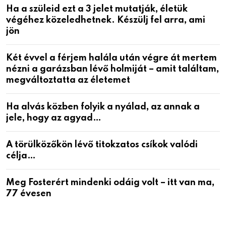
Ha a szüleid ezt a 3 jelet mutatják, életük
végéhez közeledhetnek. Készülj fel arra, ami
jön
Két évvel a férjem halála után végre át mertem
nézni a garázsban lévő holmiját – amit találtam,
megváltoztatta az életemet
Ha alvás közben folyik a nyálad, az annak a
jele, hogy az agyad…
A törülközőkön lévő titokzatos csíkok valódi
célja…
Meg Fosterért mindenki odáig volt – itt van ma,
77 évesen