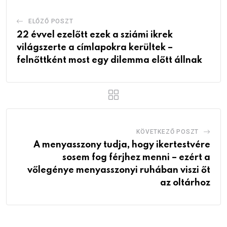
ELŐZŐ POSZT
22 évvel ezelőtt ezek a sziámi ikrek
világszerte a címlapokra kerültek –
felnőttként most egy dilemma előtt állnak
KÖVETKEZŐ POSZT
A menyasszony tudja, hogy ikertestvére
sosem fog férjhez menni – ezért a
vőlegénye menyasszonyi ruhában viszi őt
az oltárhoz