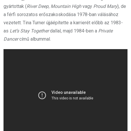
gyártottak (
River Deep, Mountain High
vagy
Proud Mary
), de
a férfi sorozatos erőszakoskodása 1978-ban válásához
vezetett. Tina Turner újjáépítette a karrierét előbb az 1983-
as
Let’s Stay Together
dallal, majd 1984-ben a
Private
Dancer
című albummal.