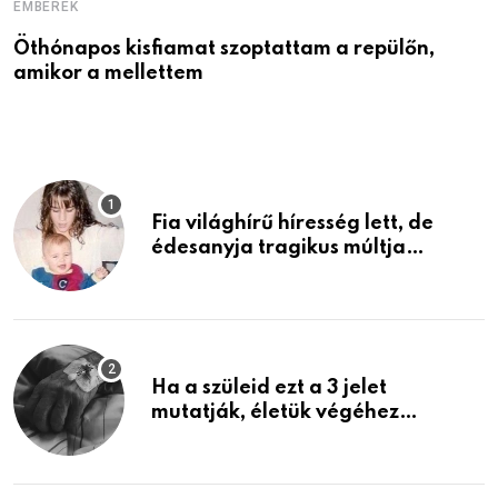
EMBEREK
E
Öthónapos kisfiamat szoptattam a repülőn,
M
amikor a mellettem
l
Fia világhírű híresség lett, de
édesanyja tragikus múltja
rosszabb, mint azt el tudnád
képzelni
Ha a szüleid ezt a 3 jelet
mutatják, életük végéhez
közeledhetnek. Készülj fel arra,
ami jön