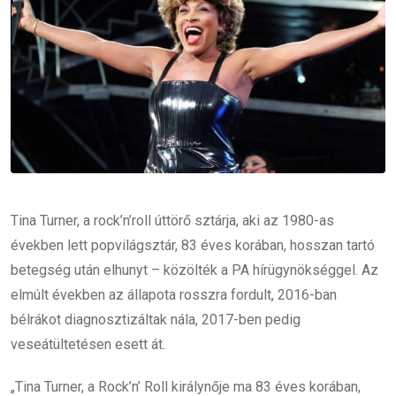
Tina Turner, a rock’n’roll úttörő sztárja, aki az 1980-as
években lett popvilágsztár, 83 éves korában, hosszan tartó
betegség után elhunyt – közölték a PA hírügynökséggel. Az
elmúlt években az állapota rosszra fordult, 2016-ban
bélrákot diagnosztizáltak nála, 2017-ben pedig
veseátültetésen esett át.
„Tina Turner, a Rock’n’ Roll királynője ma 83 éves korában,