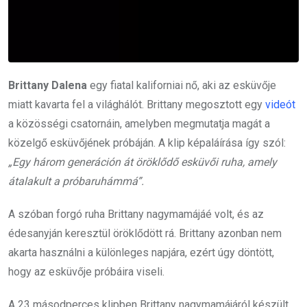
Brittany Dalena
egy fiatal kaliforniai nő, aki az esküvője
miatt kavarta fel a világhálót. Brittany megosztott egy
videót
a közösségi csatornáin, amelyben megmutatja magát a
közelgő esküvőjének próbáján. A klip képaláírása így szól:
„Egy három generáción át öröklődő esküvői ruha, amely
átalakult a próbaruhámmá”.
A szóban forgó ruha Brittany nagymamájáé volt, és az
édesanyján keresztül öröklődött rá. Brittany azonban nem
akarta használni a különleges napjára, ezért úgy döntött,
hogy az esküvője próbáira viseli.
A 23 másodperces klipben Brittany nagymamájáról készült