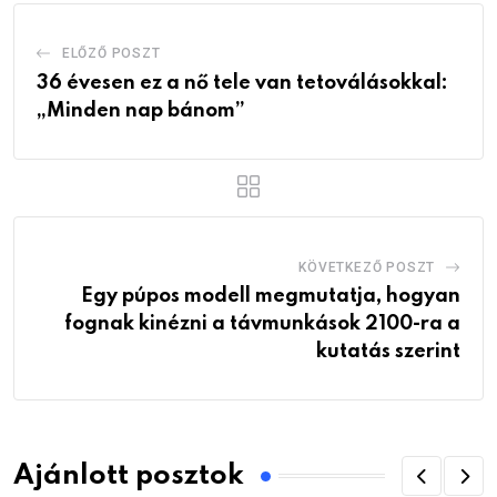
ELŐZŐ POSZT
36 évesen ez a nő tele van tetoválásokkal:
„Minden nap bánom”
KÖVETKEZŐ POSZT
Egy púpos modell megmutatja, hogyan
fognak kinézni a távmunkások 2100-ra a
kutatás szerint
Ajánlott posztok