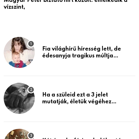
Magyar Péter biztató hírt közölt: emelkedik a
Ö
vízszint,
a
Fia világhírű híresség lett, de
édesanyja tragikus múltja
rosszabb, mint azt el tudnád
képzelni
Ha a szüleid ezt a 3 jelet
mutatják, életük végéhez
közeledhetnek. Készülj fel arra,
ami jön