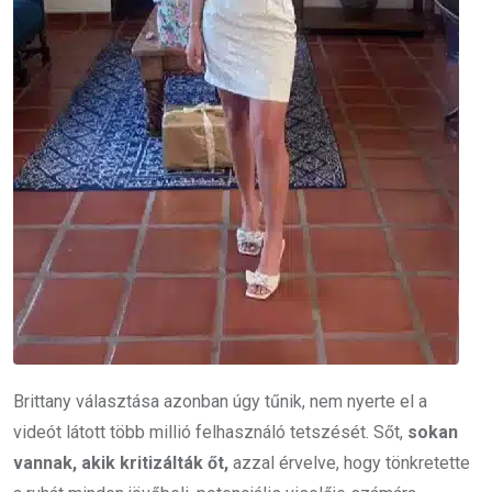
Brittany választása azonban úgy tűnik, nem nyerte el a
videót látott több millió felhasználó tetszését. Sőt,
sokan
vannak, akik kritizálták őt,
azzal érvelve, hogy tönkretette