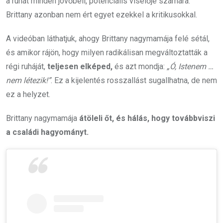
a ruhát minden jövőbeli, potenciális viselője számára.
Brittany azonban nem ért egyet ezekkel a kritikusokkal.
A videóban láthatjuk, ahogy Brittany nagymamája felé sétál,
és amikor rájön, hogy milyen radikálisan megváltoztatták a
régi ruháját,
teljesen elképed,
és azt mondja:
„Ó, Istenem …
nem létezik!”
. Ez a kijelentés rosszallást sugallhatna, de nem
ez a helyzet.
Brittany nagymamája
átöleli őt, és hálás, hogy továbbviszi
a családi hagyományt.