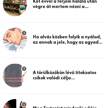
Két évvel a férjem halála után
végre át mertem nézni a
garázsban lévő holmiját – amit
találtam, megváltoztatta az
életemet
Ha alvás közben folyik a nyálad,
az annak a jele, hogy az agyad…
A törülközőkön lévő titokzatos
csíkok valódi célja…