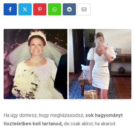
Pinterest
Whatsapp
Reddit
Share
via
Email
Ha úgy döntesz, hogy megházasodsz,
sok hagyományt
tiszteletben kell tartanod,
de csak akkor, ha akarod.