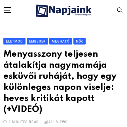
Skip
to
content
ÉLETMÓD
EMBEREK
MEGHATÓ
NŐK
Menyasszony teljesen
átalakítja nagymamája
esküvői ruháját, hogy egy
különleges napon viselje:
heves kritikát kapott
(+VIDEÓ)
2 MINUTES READ
411
VIEWS