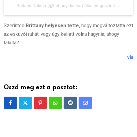
Brittany Dalena (@brittanyldalena) által megosztott bejegyzés
Szerinted
Brittany helyesen tette,
hogy megváltoztatta ezt
az esküvői ruhát, vagy úgy kellett volna hagynia, ahogy
találta?
via
Oszd meg ezt a posztot:
Pinterest
Whatsapp
Reddit
Share
via
Email