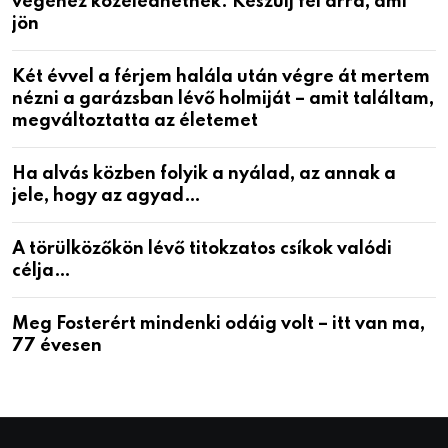
végéhez közeledhetnek. Készülj fel arra, ami
jön
Két évvel a férjem halála után végre át mertem
nézni a garázsban lévő holmiját – amit találtam,
megváltoztatta az életemet
Ha alvás közben folyik a nyálad, az annak a
jele, hogy az agyad…
A törülközőkön lévő titokzatos csíkok valódi
célja…
Meg Fosterért mindenki odáig volt – itt van ma,
77 évesen