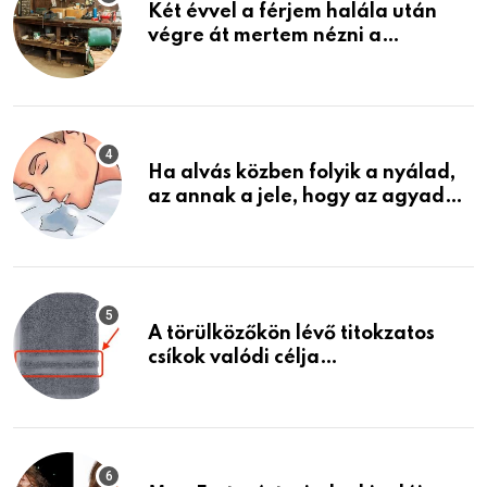
Két évvel a férjem halála után
végre át mertem nézni a
garázsban lévő holmiját – amit
találtam, megváltoztatta az
életemet
Ha alvás közben folyik a nyálad,
az annak a jele, hogy az agyad…
A törülközőkön lévő titokzatos
csíkok valódi célja…