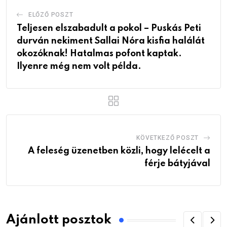
ELŐZŐ POSZT
Teljesen elszabadult a pokol – Puskás Peti
durván nekiment Sallai Nóra kisfia halálát
okozóknak! Hatalmas pofont kaptak.
Ilyenre még nem volt példa.
KÖVETKEZŐ POSZT
A feleség üzenetben közli, hogy lelécelt a
férje bátyjával
Ajánlott posztok