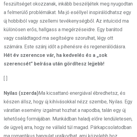
feszültséget okozzanak, inkább beszéljétek meg nyugodtan
a felmerülő problémákat. Ma jó eséllyel inspirálódhatsz egy
új hobbiból vagy szellemi tevékenységből. Az intuíciód ma
különösen erős, hallgass a megérzéseidre. Egy barátod
vagy családtagod ma segítségre szorulhat, légy ott
számára. Este szánj időt a pihenésre és regenerálódásra.
Hét év szerencse vár, ha kedvelés és a „sok
szerencsét” beírása után gördítesz lejjebb!
[ ]
Nyilas (szerda)
Ma kicsattanó energiával ébredhetsz, és
készen állsz, hogy új kihívásokkal nézz szembe, Nyilas. Egy
váratlan esemény izgalmat hozhat a napodba, talán egy új
lehetőség formájában. Munkádban haladj előre lendületesen,
de ügyelj arra, hogy ne vállald túl magad. Párkapcsolatodban
ma romantikus hangulat uralkodhat, ami közelebb hoz