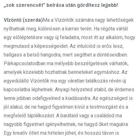
„sok szerencsét” beírása után gördítesz lejjebb!
Vízöntő (szerda)
Ma a Vízöntők számára nagy lehetőségek
nyílhatnak meg, különösen a karrier terén. Ha régóta vártál
egy előléptetésre vagy új feladatra, most itt az alkalom, hogy
megmutasd a képességeidet. Az intuíciód is erős lesz,
hallgass a belső hangodra, mert segíthet a döntéseidben.
Párkapcsolatodban ma mélyebb beszélgetések várhatók,
amelyek közelebb hozhatnak benneteket egymáshoz. Az
egyedülálló Vízöntők ma egy váratlan találkozás révén új
kapcsolatba léphetnek. Anyagi helyzeted stabil, de érdemes
lenne jobban odafigyelned a kiadásaidra. Az egészséged is
jól alakul, de ne hagyd figyelmen kívül a testmozgást és a
megfelelő táplálkozást. A barátaid vagy a családod ma
nagyobb figyelmet igényelhetnek, ne hagyd őket magukra.
Egy kreatív ötlet ma hirtelen jöhet, és hosszú távon is