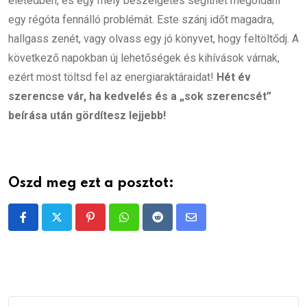
életedben, és egy mély beszélgetés segíthet megoldani
egy régóta fennálló problémát. Este szánj időt magadra,
hallgass zenét, vagy olvass egy jó könyvet, hogy feltöltődj. A
következő napokban új lehetőségek és kihívások várnak,
ezért most töltsd fel az energiaraktáraidat!
Hét év
szerencse vár, ha kedvelés és a „sok szerencsét”
beírása után gördítesz lejjebb!
Oszd meg ezt a posztot:
Pinterest
Whatsapp
Reddit
Share
via
Email