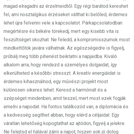
magad elragadni az érzelmeidtől. Egy régi barátod kereshet
fel, ami nosztalgikus érzéseket válthat ki belőled, érdemes
lehet újra felvenni vele a kapcsolatot. Párkapcsolatodban
megértésre és békére törekedj, mert egy kisebb vita is
feszültséget okozhat. Ne feledd, a kompromisszumok most
mindkettőtök javára válhatnak. Az egészségedre is figyelj,
próbálj meg több pihenést beiktatni a napjaidba. Kiváló
alkalom arra, hogy rendezd a személyes dolgaidat, így
elkerülheted a későbbi stresszt. A kreatív energiáidat is
érdemes kihasználnod, egy művészi projekt most
különösen sikeres lehet. Keresd a harmóniát és a
szépséget mindenben, amit teszel, mert most ezek fogják
emelni a napodat. Ha fontos találkozód van, a diplomácia és
a kedvesség segíthet abban, hogy elérd a céljaidat. Egy
váratlan lehetőség kopogtathat az ajtódon, figyelj a jelekre.
Ne felejtsd el hálával zárni a napot, hiszen sok jó dolog