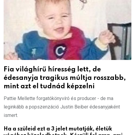
Fia világhírű híresség lett, de
édesanyja tragikus múltja rosszabb,
mint azt el tudnád képzelni
Pattie Mellette forgatókönyvíró és producer - de ma
leginkább a popszenzáció Justin Beiber édesanyjaként
ismert.
Ha a szüleid ezt a 3 jelet mutatják, életük