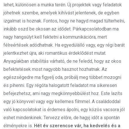
lehet, különösen a munka terén. Új projektek vagy feladatok
jöhetnek szembe, amelyek kihívást jelentenek, de egyben
izgalmat is hoznak. Fontos, hogy ne hagyd magad túlterhelni,
inkább oszd be okosan az idődet. Párkapcsolatodban ma
nagy hangsúlyt kell fektetni a kommunikációra, mert
félreértések adódhatnak. Ha egyedülálló vagy, egy régi barát
jelentkezhet újra, aki romantikus érdeklődést mutat.
Anyagiakban stabilitás várható, de ne feledd, hogy az okos
befektetések most nagyobb hasznot hozhatnak. Az
egészségedre ma figyelj oda, próbálj meg többet mozogni
és pihenni. Egy régóta halogatott feladatot ma sikeresen
befejezhetsz, ami nagy megkönnyebbülést hoz. Este lazíts
egy jó könyvvel vagy egy kellemes filmmel. A családoddal
való kapcsolatokat is érdemes ápolni, egy közös vacsora jól
eshet mindenkinek. Tervezz előre, de hagyj időt a spontán
élményekre is.
Hét év szerencse vár, ha kedvelés és a