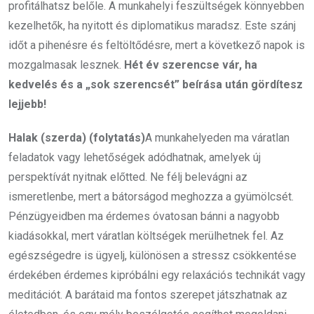
profitálhatsz belőle. A munkahelyi feszültségek könnyebben
kezelhetők, ha nyitott és diplomatikus maradsz. Este szánj
időt a pihenésre és feltöltődésre, mert a következő napok is
mozgalmasak lesznek.
Hét év szerencse vár, ha
kedvelés és a „sok szerencsét” beírása után gördítesz
lejjebb!
Halak (szerda) (folytatás)
A munkahelyeden ma váratlan
feladatok vagy lehetőségek adódhatnak, amelyek új
perspektívát nyitnak előtted. Ne félj belevágni az
ismeretlenbe, mert a bátorságod meghozza a gyümölcsét.
Pénzügyeidben ma érdemes óvatosan bánni a nagyobb
kiadásokkal, mert váratlan költségek merülhetnek fel. Az
egészségedre is ügyelj, különösen a stressz csökkentése
érdekében érdemes kipróbálni egy relaxációs technikát vagy
meditációt. A barátaid ma fontos szerepet játszhatnak az