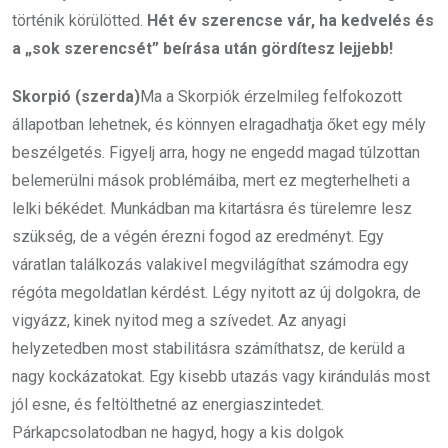
történik körülötted.
Hét év szerencse vár, ha kedvelés és
a „sok szerencsét” beírása után gördítesz lejjebb!
Skorpió (szerda)
Ma a Skorpiók érzelmileg felfokozott
állapotban lehetnek, és könnyen elragadhatja őket egy mély
beszélgetés. Figyelj arra, hogy ne engedd magad túlzottan
belemerülni mások problémáiba, mert ez megterhelheti a
lelki békédet. Munkádban ma kitartásra és türelemre lesz
szükség, de a végén érezni fogod az eredményt. Egy
váratlan találkozás valakivel megvilágíthat számodra egy
régóta megoldatlan kérdést. Légy nyitott az új dolgokra, de
vigyázz, kinek nyitod meg a szívedet. Az anyagi
helyzetedben most stabilitásra számíthatsz, de kerüld a
nagy kockázatokat. Egy kisebb utazás vagy kirándulás most
jól esne, és feltölthetné az energiaszintedet.
Párkapcsolatodban ne hagyd, hogy a kis dolgok