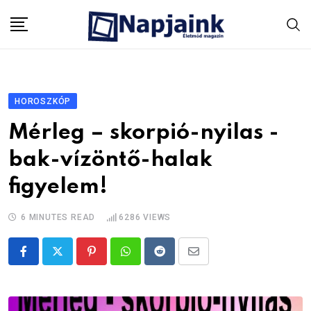
Skip
to
content
HOROSZKÓP
Mérleg – skorpió-nyilas -
bak-vízöntő-halak
figyelem!
6 MINUTES READ
6286
VIEWS
Pinterest
Whatsapp
Reddit
Share
via
Email