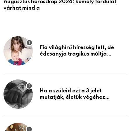
Augusztus horoszkóp 2026: komoly fordulat
K
várhat mind a
v
Fia világhírű híresség lett, de
édesanyja tragikus múltja
rosszabb, mint azt el tudnád
képzelni
Ha a szüleid ezt a 3 jelet
mutatják, életük végéhez
közeledhetnek. Készülj fel arra,
ami jön