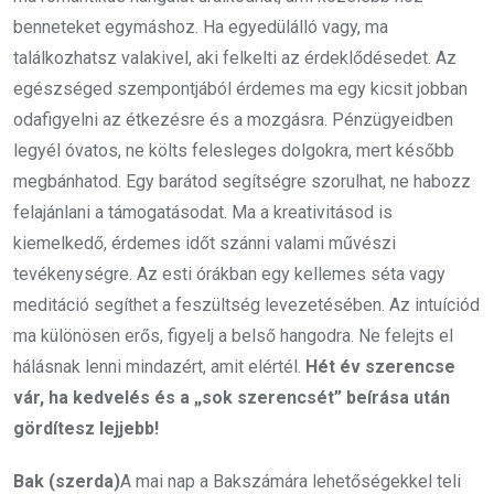
benneteket egymáshoz. Ha egyedülálló vagy, ma
találkozhatsz valakivel, aki felkelti az érdeklődésedet. Az
egészséged szempontjából érdemes ma egy kicsit jobban
odafigyelni az étkezésre és a mozgásra. Pénzügyeidben
legyél óvatos, ne költs felesleges dolgokra, mert később
megbánhatod. Egy barátod segítségre szorulhat, ne habozz
felajánlani a támogatásodat. Ma a kreativitásod is
kiemelkedő, érdemes időt szánni valami művészi
tevékenységre. Az esti órákban egy kellemes séta vagy
meditáció segíthet a feszültség levezetésében. Az intuíciód
ma különösen erős, figyelj a belső hangodra. Ne felejts el
hálásnak lenni mindazért, amit elértél.
Hét év szerencse
vár, ha kedvelés és a „sok szerencsét” beírása után
gördítesz lejjebb!
Bak (szerda)
A mai nap a Bakszámára lehetőségekkel teli