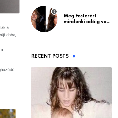
Meg Fosterért
mindenki odáig volt
nak a
– itt van ma, 77
évesen
újt abba,
 a
RECENT POSTS
eghúzódó