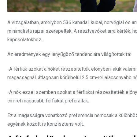
A vizsgálatban, amelyben 536 kanadai, kubai, norvégiai és a
minimalista rajzai szerepeltek. A résztvevőket arra kérték, 
kapcsolatokhoz.
Az eredmények egy lenyűgöző tendenciára világítottak rá:
-A férfiak azokat a nőket részesítették előnyben, akik vala
magasságnál, átlagosan körülbelül 2,5 cm-rel alacsonyabb nő
-A nők ezzel szemben azokat a férfiakat részesítették előny
cm-rel magasabb férfiakat preferáltak.
Ez a magasságra vonatkozó preferencia nemcsak a különböz
egyének között is konzisztens volt.