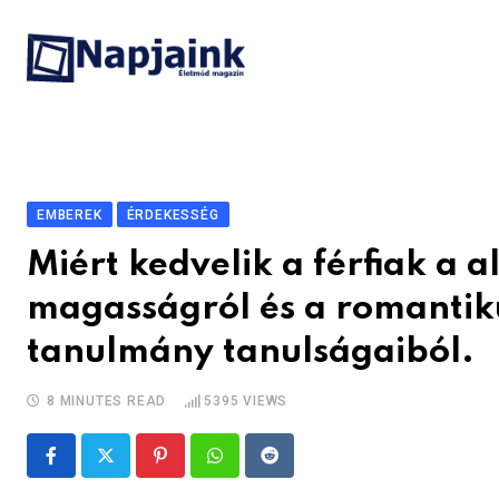
Skip
to
content
EMBEREK
ÉRDEKESSÉG
Miért kedvelik a férfiak a 
magasságról és a romantiku
tanulmány tanulságaiból.
8 MINUTES READ
5395
VIEWS
Pinterest
Whatsapp
Reddit