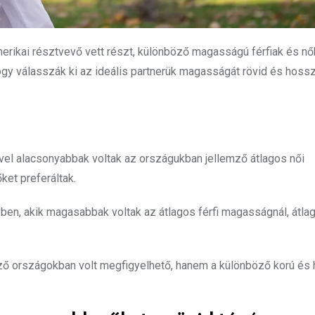
merikai résztvevő vett részt, különböző magasságú férfiak és nő
hogy válasszák ki az ideális partnerük magasságát rövid és hoss
mivel alacsonyabbak voltak az országukban jellemző átlagos női
ket preferáltak.
ben, akik magasabbak voltak az átlagos férfi magasságnál, átla
ő országokban volt megfigyelhető, hanem a különböző korú és 