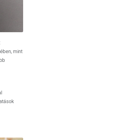
t
tében, mint
abb
l
hatások