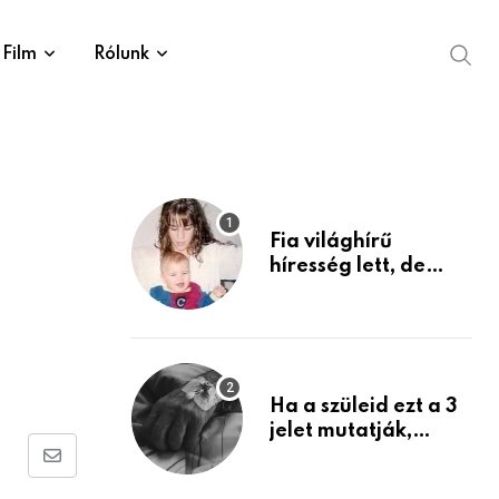
Film
Rólunk
Fia világhírű
híresség lett, de
édesanyja tragikus
múltja rosszabb,
mint azt el tudnád
képzelni
Ha a szüleid ezt a 3
jelet mutatják,
életük végéhez
Share
közeledhetnek.