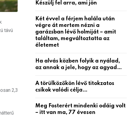
Készülj fel arra, ami jön
Két évvel a férjem halála után
k
végre át mertem nézni a
zú távú
garázsban lévő holmiját – amit
találtam, megváltoztatta az
életemet
Ha alvás közben folyik a nyálad,
az annak a jele, hogy az agyad…
A törülközőkön lévő titokzatos
csíkok valódi célja…
gosan 2,3
Meg Fosterért mindenki odáig volt
– itt van ma, 77 évesen
hátterű