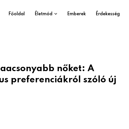
Főoldal
Életmód
Emberek
Érdekesség
alaacsonyabb nőket: A
s preferenciákról szóló új