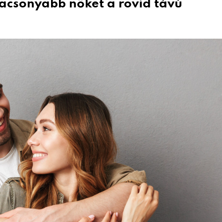
alacsonyabb nőket a rövid távú