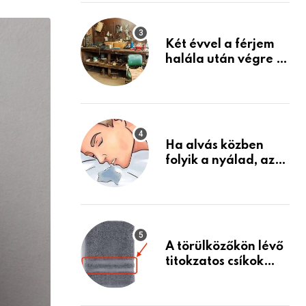
via
Készülj fel arra, ami
jön
Email
Két évvel a férjem
halála után végre át
mertem nézni a
garázsban lévő
holmiját – amit
találtam,
megváltoztatta az
Ha alvás közben
életemet
folyik a nyálad, az
annak a jele, hogy
az agyad…
A törülközőkön lévő
titokzatos csíkok
valódi célja…