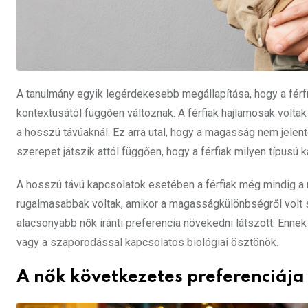
A tanulmány egyik legérdekesebb megállapítása, hogy a férf
kontextusától függően változnak. A férfiak hajlamosak volta
a hosszú távúaknál. Ez arra utal, hogy a magasság nem jele
szerepet játszik attól függően, hogy a férfiak milyen típusú 
A hosszú távú kapcsolatok esetében a férfiak még mindig a 
rugalmasabbak voltak, amikor a magasságkülönbségről volt sz
alacsonyabb nők iránti preferencia növekedni látszott. Ennek
vagy a szaporodással kapcsolatos biológiai ösztönök.
A nők következetes preferenciája