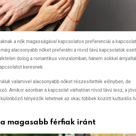
iaknak a nők magasságával kapcsolatos preferenciái a kapcsola
k még alacsonyabb nőket preferálni a rövid távú kapcsolatok ese
ntéktelen dolog a romantikus vonzalomban, hanem sokkal árnyalt
kapcsolatot keresnek.
náluk valamivel alacsonyabb nőket részesítették előnyben, de
ó. Amikor azonban a kapcsolat várhatóan rövid távú lesz, a jóva
 különböző tényezők lehetnek az okai, többek között kulturális 
 a magasabb férfiak iránt