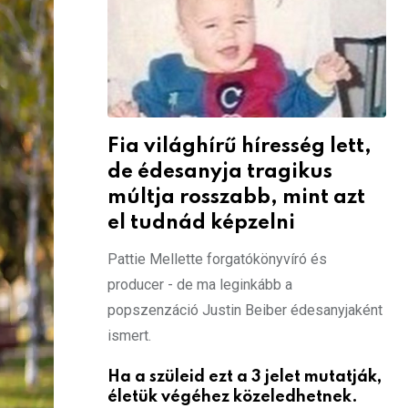
Fia világhírű híresség lett,
de édesanyja tragikus
múltja rosszabb, mint azt
el tudnád képzelni
Pattie Mellette forgatókönyvíró és
producer - de ma leginkább a
popszenzáció Justin Beiber édesanyjaként
ismert.
Ha a szüleid ezt a 3 jelet mutatják,
életük végéhez közeledhetnek.