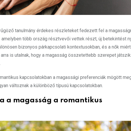
nyűgöző tanulmány érdekes részleteket fedezett fel a magasság
 amelyben több ország résztvevői vettek részt, új betekintést ny
különösen bizonyos párkapcsolati kontextusokban, és a nők miért
rra is utalnak, hogy a magasság összetettebb szerepet játszik
.
a romantikus kapcsolatokban a magassági preferenciák mögött m
ogyan változnak a különböző típusú kapcsolatokban.
ja a magasság a romantikus