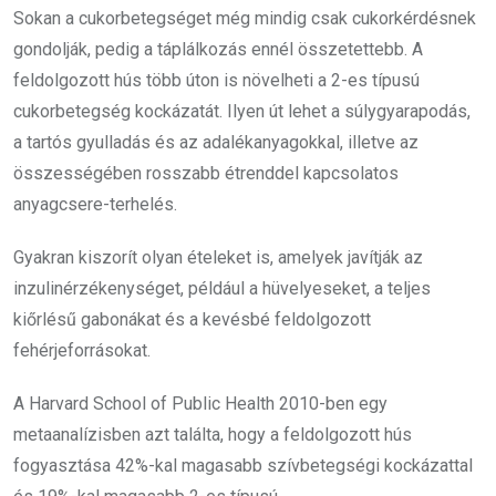
Sokan a cukorbetegséget még mindig csak cukorkérdésnek
gondolják, pedig a táplálkozás ennél összetettebb. A
feldolgozott hús több úton is növelheti a 2-es típusú
cukorbetegség kockázatát. Ilyen út lehet a súlygyarapodás,
a tartós gyulladás és az adalékanyagokkal, illetve az
összességében rosszabb étrenddel kapcsolatos
anyagcsere-terhelés.
Gyakran kiszorít olyan ételeket is, amelyek javítják az
inzulinérzékenységet, például a hüvelyeseket, a teljes
kiőrlésű gabonákat és a kevésbé feldolgozott
fehérjeforrásokat.
A Harvard School of Public Health 2010-ben egy
metaanalízisben azt találta, hogy a feldolgozott hús
fogyasztása 42%-kal magasabb szívbetegségi kockázattal