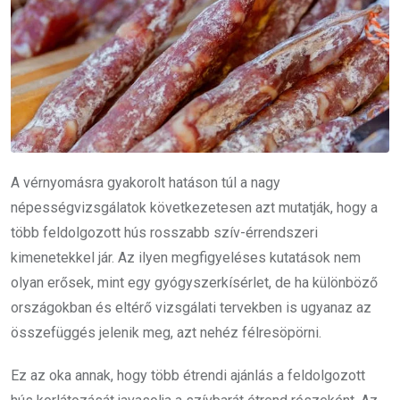
A vérnyomásra gyakorolt hatáson túl a nagy
népességvizsgálatok következetesen azt mutatják, hogy a
több feldolgozott hús rosszabb szív-érrendszeri
kimenetekkel jár. Az ilyen megfigyeléses kutatások nem
olyan erősek, mint egy gyógyszerkísérlet, de ha különböző
országokban és eltérő vizsgálati tervekben is ugyanaz az
összefüggés jelenik meg, azt nehéz félresöpörni.
Ez az oka annak, hogy több étrendi ajánlás a feldolgozott