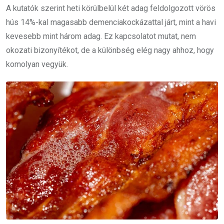
A kutatók szerint heti körülbelül két adag feldolgozott vörös
hús 14%-kal magasabb demenciakockázattal járt, mint a havi
kevesebb mint három adag. Ez kapcsolatot mutat, nem
okozati bizonyítékot, de a különbség elég nagy ahhoz, hogy
komolyan vegyük.