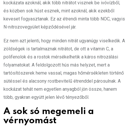
kockázata azoknál, akik több nitrátot visznek be ivóvízből,
és közben sok húst esznek, mint azoknál, akik ezekből
keveset fogyasztanak. Ez az étrendi minta több NOC, vagyis
N-nitrozovegyület képződésével jár.
Ez nem azt jelenti, hogy minden nitrát ugyanúgy viselkedik. A
zöldségek is tartalmaznak nitrátot, de ott a vitamin C, a
polifenolok és a rostok mérsékelhetik a káros nitrozálási
folyamatokat. A feldolgozott hús más helyzet, mert a
tartósítószerek heme vassal, magas hőmérsékleten történő
sütéssel és alacsony rostbevitelű étrenddel párosulnak. A
kockázat tehát nem egyetlen anyagból jön össze, hanem
több, gyakran együtt jelen lévő tényezőből.
A sok só megemeli a
vérnyomást