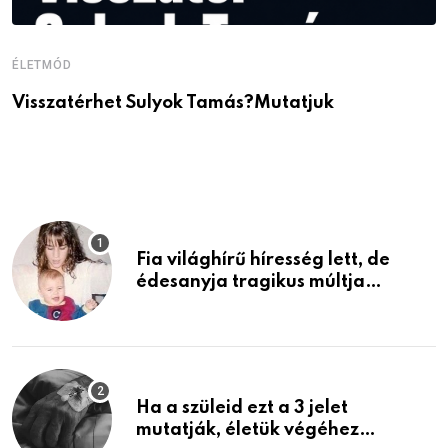
ÉLETMÓD
É
Visszatérhet Sulyok Tamás?Mutatjuk
J
p
Fia világhírű híresség lett, de
édesanyja tragikus múltja
rosszabb, mint azt el tudnád
képzelni
Ha a szüleid ezt a 3 jelet
mutatják, életük végéhez