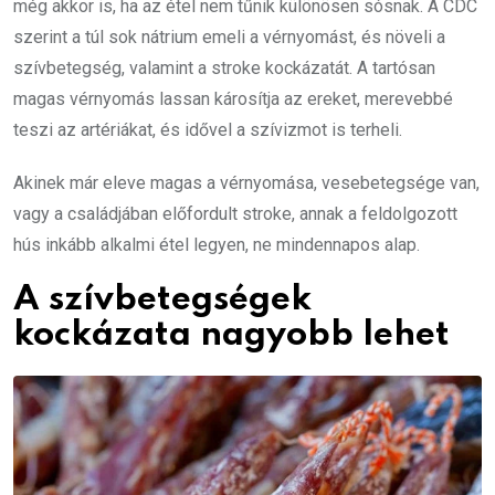
még akkor is, ha az étel nem tűnik különösen sósnak. A CDC
szerint a túl sok nátrium emeli a vérnyomást, és növeli a
szívbetegség, valamint a stroke kockázatát. A tartósan
magas vérnyomás lassan károsítja az ereket, merevebbé
teszi az artériákat, és idővel a szívizmot is terheli.
Akinek már eleve magas a vérnyomása, vesebetegsége van,
vagy a családjában előfordult stroke, annak a feldolgozott
hús inkább alkalmi étel legyen, ne mindennapos alap.
A szívbetegségek
kockázata nagyobb lehet