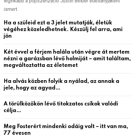
leginkább a popszenzáció Justin Beiber édesanyjaként
ismert.
Ha a szüleid ezt a 3 jelet mutatják, életük
végéhez közeledhetnek. Készülj fel arra, ami
jön
Két évvel a férjem halála után végre át mertem
nézni a garázsban lévő holmiját – amit találtam,
megváltoztatta az életemet
Ha alvás közben folyik a nyálad, az annak a
jele, hogy az agyad…
A törülközőkön lévő titokzatos csíkok valódi
célja…
Meg Fosterért mindenki odáig volt – itt van ma,
77 évesen