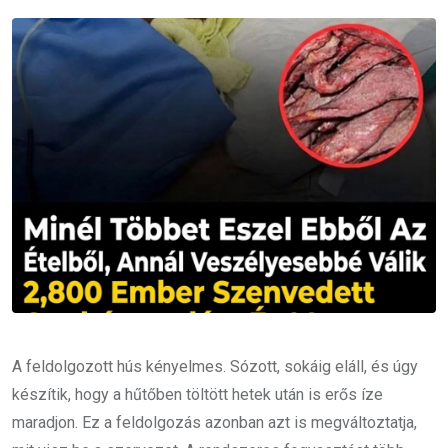
Email
A feldolgozott hús kényelmes. Sózott, sokáig eláll, és úgy
készítik, hogy a hűtőben töltött hetek után is erős íze
maradjon. Ez a feldolgozás azonban azt is megváltoztatja,