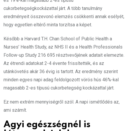
és 19%-kal magasabb 2-es típusú
cukorbetegségkockázattal járt. A több tanulmány
eredményeit összevonó elemzés csökkenti annak esélyét,
hogy egyetlen eltérő minta torzítsa a képet.
Később a Harvard T.H. Chan School of Public Health a
Nurses’ Health Study, az NHS II és a Health Professionals
Follow-up Study 216 695 résztvevőjének adatait elemezte.
Az étrendi adatokat 2-4 évente frissítették, és az
utánkövetés akár 36 évig is tartott. Az eredmény szerint
minden egyes napi adag feldolgozott vörös hús 46%-kal
magasabb 2-es típusú cukorbetegség kockázattal járt.
Ez nem extrém mennyiségről szól. A napi ismétlődés az,
ami számít.
Agyi egészségnél is