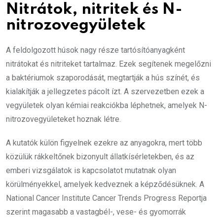
Nitrátok, nitritek és N-
nitrozovegyületek
A feldolgozott húsok nagy része tartósítóanyagként
nitrátokat és nitriteket tartalmaz. Ezek segítenek megelőzni
a baktériumok szaporodását, megtartják a hús színét, és
kialakítják a jellegzetes pácolt ízt. A szervezetben ezek a
vegyületek olyan kémiai reakciókba léphetnek, amelyek N-
nitrozovegyületeket hoznak létre.
A kutatók külön figyelnek ezekre az anyagokra, mert több
közülük rákkeltőnek bizonyult állatkísérletekben, és az
emberi vizsgálatok is kapcsolatot mutatnak olyan
körülményekkel, amelyek kedveznek a képződésüknek. A
National Cancer Institute Cancer Trends Progress Reportja
szerint magasabb a vastagbél-, vese- és gyomorrák