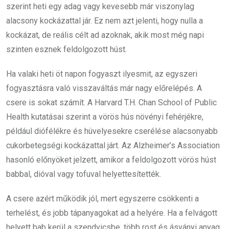
szerint heti egy adag vagy kevesebb már viszonylag
alacsony kockázattal jár. Ez nem azt jelenti, hogy nulla a
kockázat, de reális célt ad azoknak, akik most még napi
szinten esznek feldolgozott húst.
Ha valaki heti öt napon fogyaszt ilyesmit, az egyszeri
fogyasztásra való visszaváltás már nagy előrelépés. A
csere is sokat számít. A Harvard T.H. Chan School of Public
Health kutatásai szerint a vörös hús növényi fehérjékre,
például diófélékre és hüvelyesekre cserélése alacsonyabb
cukorbetegségi kockázattal járt. Az Alzheimer’s Association
hasonló előnyöket jelzett, amikor a feldolgozott vörös húst
babbal, dióval vagy tofuval helyettesítették.
A csere azért működik jól, mert egyszerre csökkenti a
terhelést, és jobb tápanyagokat ad a helyére. Ha a felvágott
helyett bab kerül a szendvicsbe, több rost és ásványi anyag