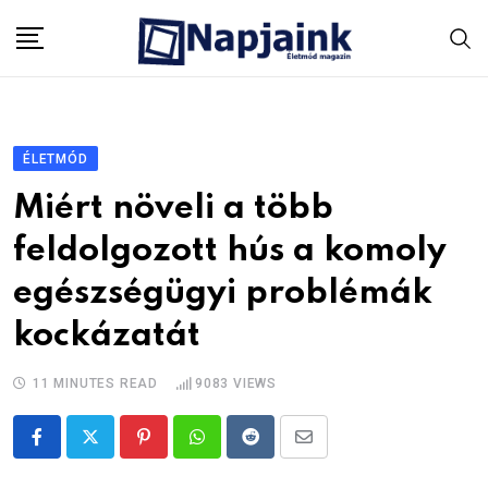
Skip
to
content
ÉLETMÓD
Miért növeli a több
feldolgozott hús a komoly
egészségügyi problémák
kockázatát
11 MINUTES READ
9083
VIEWS
Pinterest
Whatsapp
Reddit
Share
via