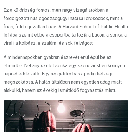
Ez a különbség fontos, mert nagy vizsgálatokban a
feldolgozott hús egészségügyi hatásai erősebbek, mint a
friss, feldolgozatlan húsé. A Harvard School of Public Health
leírása szerint ebbe a csoportba tartozik a bacon, a sonka, a
virsli, a kolbász, a szalámi és sok felvágott.
A mindennapokban gyakran észrevétlenül épül be az
étrendbe. Néhány szelet sonka egy szendvicsben könnyen
napi ebéddé válik. Egy reggeli kolbász pedig hétvégi
megszokássá. A hatás általában nem egyetlen adag miatt
alakul ki, hanem az évekig ismétlődő fogyasztás miatt.