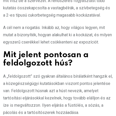
mit visz be a szervezet. A rendszeres fogyasztást több
kutatás összekapcsolta a vastagbélrák, a szívbetegség és
a 2-es típusú cukorbetegség magasabb kockázatával.
A cél nem a riogatás. Inkább az, hogy világos legyen, mit
mutat a bizonyíték, hogyan alakulhat ki a kockázat, és milyen
egyszerű cserékkel lehet csökkenteni az expozíciót.
Mit jelent pontosan a
feldolgozott hús?
A „feldolgozott” szó gyakran általános bírálatként hangzik el,
a közegészségügyi kutatásokban viszont pontos jelentése
van. Feldolgozott húsnak azt a húst nevezik, amelyet
tartósítási eljárásokkal kezelnek, hogy tovább elálljon és az
íze is megváltozzon. Ilyen eljárás a füstölés, a sózás, a
pácolás és a tartósítószerek hozzáadása.