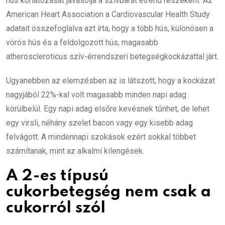
hús korlátozását javasolja a szívbarát étrend részeként. Az
American Heart Association a Cardiovascular Health Study
adatait összefoglalva azt írta, hogy a több hús, különösen a
vörös hús és a feldolgozott hús, magasabb
atheroscleroticus szív-érrendszeri betegségkockázattal járt.
Ugyanebben az elemzésben az is látszott, hogy a kockázat
nagyjából 22%-kal volt magasabb minden napi adag
körülbelül. Egy napi adag elsőre kevésnek tűnhet, de lehet
egy virsli, néhány szelet bacon vagy egy kisebb adag
felvágott. A mindennapi szokások ezért sokkal többet
számítanak, mint az alkalmi kilengések.
A 2-es típusú
cukorbetegség nem csak a
cukorról szól