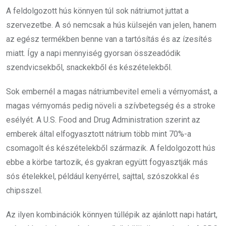
A feldolgozott hús könnyen túl sok nátriumot juttat a
szervezetbe. A só nemcsak a hús külsején van jelen, hanem
az egész termékben benne van a tartósítás és az ízesítés
miatt. Így a napi mennyiség gyorsan összeadódik
szendvicsekből, snackekből és készételekből.
Sok embernél a magas nátriumbevitel emeli a vérnyomást, a
magas vérnyomás pedig növeli a szívbetegség és a stroke
esélyét. A U.S. Food and Drug Administration szerint az
emberek által elfogyasztott nátrium több mint 70%-a
csomagolt és készételekből származik. A feldolgozott hús
ebbe a körbe tartozik, és gyakran együtt fogyasztják más
sós ételekkel, például kenyérrel, sajttal, szószokkal és
chipsszel.
Az ilyen kombinációk könnyen túllépik az ajánlott napi határt,