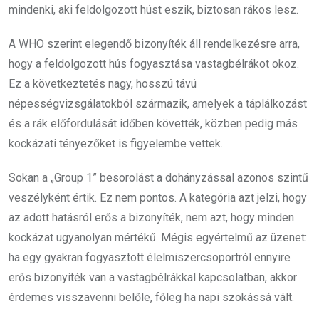
mindenki, aki feldolgozott húst eszik, biztosan rákos lesz.
A WHO szerint elegendő bizonyíték áll rendelkezésre arra,
hogy a feldolgozott hús fogyasztása vastagbélrákot okoz.
Ez a következtetés nagy, hosszú távú
népességvizsgálatokból származik, amelyek a táplálkozást
és a rák előfordulását időben követték, közben pedig más
kockázati tényezőket is figyelembe vettek.
Sokan a „Group 1” besorolást a dohányzással azonos szintű
veszélyként értik. Ez nem pontos. A kategória azt jelzi, hogy
az adott hatásról erős a bizonyíték, nem azt, hogy minden
kockázat ugyanolyan mértékű. Mégis egyértelmű az üzenet:
ha egy gyakran fogyasztott élelmiszercsoportról ennyire
erős bizonyíték van a vastagbélrákkal kapcsolatban, akkor
érdemes visszavenni belőle, főleg ha napi szokássá vált.