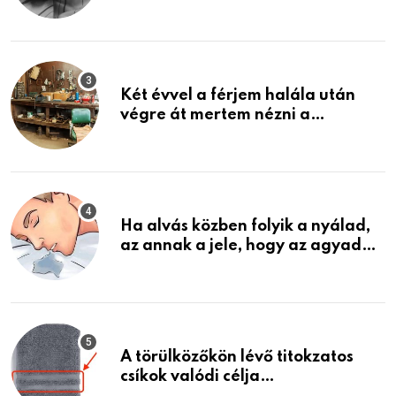
közeledhetnek. Készülj fel arra,
ami jön
Két évvel a férjem halála után
végre át mertem nézni a
garázsban lévő holmiját – amit
találtam, megváltoztatta az
életemet
Ha alvás közben folyik a nyálad,
az annak a jele, hogy az agyad…
A törülközőkön lévő titokzatos
csíkok valódi célja…