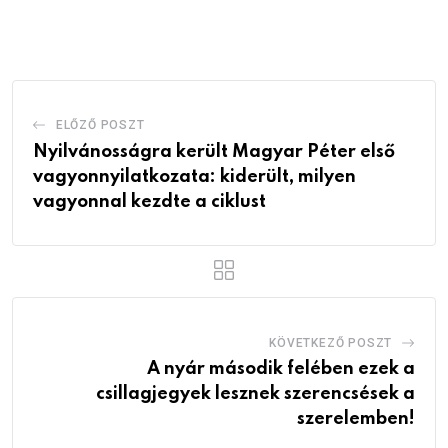
via
Email
ELŐZŐ POSZT
Nyilvánosságra került Magyar Péter első
vagyonnyilatkozata: kiderült, milyen
vagyonnal kezdte a ciklust
KÖVETKEZŐ POSZT
A nyár második felében ezek a
csillagjegyek lesznek szerencsések a
szerelemben!