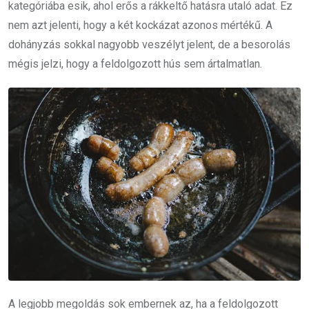
kategóriába esik, ahol erős a rákkeltő hatásra utaló adat. Ez
nem azt jelenti, hogy a két kockázat azonos mértékű. A
dohányzás sokkal nagyobb veszélyt jelent, de a besorolás
mégis jelzi, hogy a feldolgozott hús sem ártalmatlan.
A legjobb megoldás sok embernek az, ha a feldolgozott