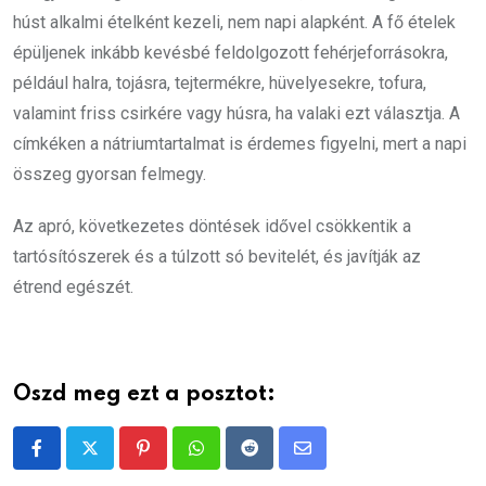
húst alkalmi ételként kezeli, nem napi alapként. A fő ételek
épüljenek inkább kevésbé feldolgozott fehérjeforrásokra,
például halra, tojásra, tejtermékre, hüvelyesekre, tofura,
valamint friss csirkére vagy húsra, ha valaki ezt választja. A
címkéken a nátriumtartalmat is érdemes figyelni, mert a napi
összeg gyorsan felmegy.
Az apró, következetes döntések idővel csökkentik a
tartósítószerek és a túlzott só bevitelét, és javítják az
étrend egészét.
Oszd meg ezt a posztot:
Pinterest
Whatsapp
Reddit
Share