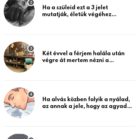
Ha a szüleid ezt a 3 jelet
mutatják, életük végéhez
közeledhetnek. Készülj fel arra,
ami jön
Két évvel a férjem halála után
végre át mertem nézni a
garázsban lévő holmiját – amit
találtam, megváltoztatta az
életemet
Ha alvás közben folyik a nyálad,
az annak a jele, hogy az agyad…