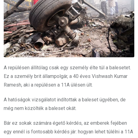
A repülésen állítólag csak egy személy élte túl a balesetet.
Ez a személy brit állampolgár, a 40 éves Vishwash Kumar
Ramesh, aki a repülésen a 11A ülésen ült.
A hatóságok vizsgálatot indítottak a baleset ügyében, de
még nem közölték a baleset okát.
Bár ez sokak számára égető kérdés, az emberek fejében
egy ennél is fontosabb kérdés jár: hogyan lehet túlélni a 11A