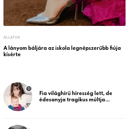
ÁLLATOK
Á
A lányom báljára az iskola legnépszerűbb fiúja
I
kísérte
M
Fia világhírű híresség lett, de
édesanyja tragikus múltja
rosszabb, mint azt el tudnád
képzelni