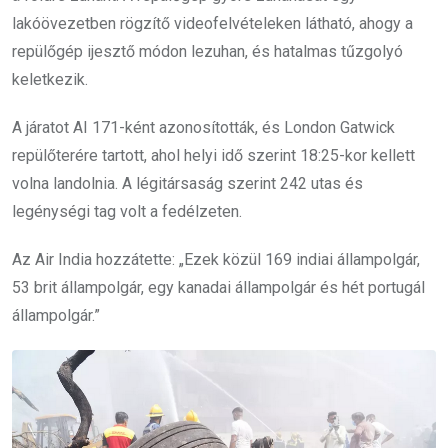
lakóövezetben rögzítő videofelvételeken látható, ahogy a
repülőgép ijesztő módon lezuhan, és hatalmas tűzgolyó
keletkezik.
A járatot AI 171-ként azonosították, és London Gatwick
repülőterére tartott, ahol helyi idő szerint 18:25-kor kellett
volna landolnia. A légitársaság szerint 242 utas és
legénységi tag volt a fedélzeten.
Az Air India hozzátette: „Ezek közül 169 indiai állampolgár,
53 brit állampolgár, egy kanadai állampolgár és hét portugál
állampolgár.”