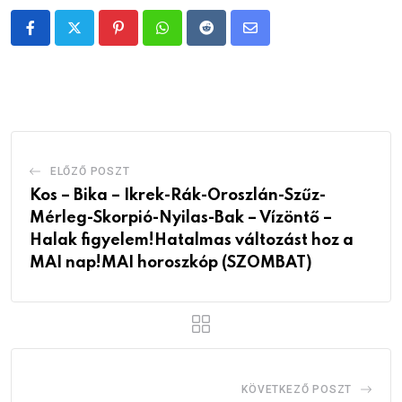
Pinterest
Whatsapp
Reddit
Share
via
Email
ELŐZŐ POSZT
Kos – Bika – Ikrek-Rák-Oroszlán-Szűz-
Mérleg-Skorpió-Nyilas-Bak – Vízöntő –
Halak figyelem!Hatalmas változást hoz a
MAI nap!MAI horoszkóp (SZOMBAT)
KÖVETKEZŐ POSZT