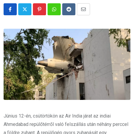
Pinterest
Whatsapp
Reddit
Share
via
Email
Június 12-én, csütörtökön az Air India járat az indiai
Ahmedabad repülőtérről való felszállás után néhány perccel
a földre zuhant. A repülőgép gyors zuhanását egy