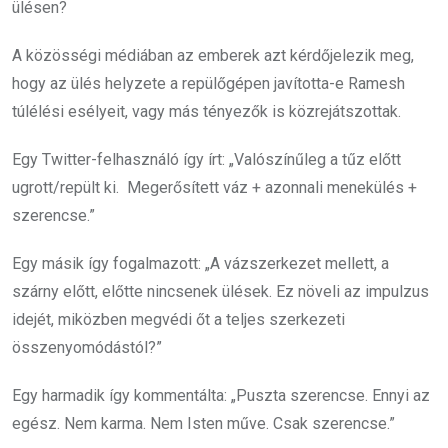
ülésen?
A közösségi médiában az emberek azt kérdőjelezik meg,
hogy az ülés helyzete a repülőgépen javította-e Ramesh
túlélési esélyeit, vagy más tényezők is közrejátszottak.
Egy Twitter-felhasználó így írt: „Valószínűleg a tűz előtt
ugrott/repült ki. Megerősített váz + azonnali menekülés +
szerencse.”
Egy másik így fogalmazott: „A vázszerkezet mellett, a
szárny előtt, előtte nincsenek ülések. Ez növeli az impulzus
idejét, miközben megvédi őt a teljes szerkezeti
összenyomódástól?”
Egy harmadik így kommentálta: „Puszta szerencse. Ennyi az
egész. Nem karma. Nem Isten műve. Csak szerencse.”