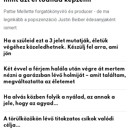
mint azt el tudnád képzelni
Pattie Mellette forgatókönyvíró és producer - de ma
leginkább a popszenzáció Justin Beiber édesanyjaként
ismert.
Ha a szüleid ezt a 3 jelet mutatják, életük
végéhez közeledhetnek. Készülj fel arra, ami
jön
Két évvel a férjem halála után végre át mertem
nézni a garázsban lévő holmiját – amit találtam,
megváltoztatta az életemet
Ha alvás közben folyik a nyálad, az annak a
jele, hogy az agyad…
A törülközőkön lévő titokzatos csíkok valódi
célja…