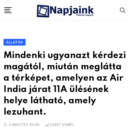
Skip
to
content
ÁLLATOK
Mindenki ugyanazt kérdezi
magától, miután meglátta
a térképet, amelyen az Air
India járat 11A ülésének
helye látható, amely
lezuhant.
2 MINUTES READ
25887
VIEWS