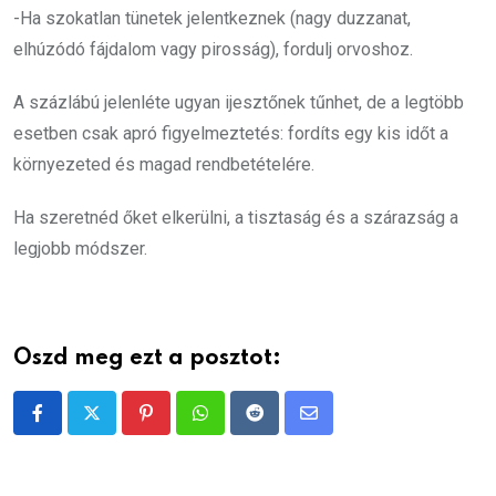
-Ha szokatlan tünetek jelentkeznek (nagy duzzanat,
elhúzódó fájdalom vagy pirosság), fordulj orvoshoz.
A százlábú jelenléte ugyan ijesztőnek tűnhet, de a legtöbb
esetben csak apró figyelmeztetés: fordíts egy kis időt a
környezeted és magad rendbetételére.
Ha szeretnéd őket elkerülni, a tisztaság és a szárazság a
legjobb módszer.
Oszd meg ezt a posztot:
Pinterest
Whatsapp
Reddit
Share
via
Email