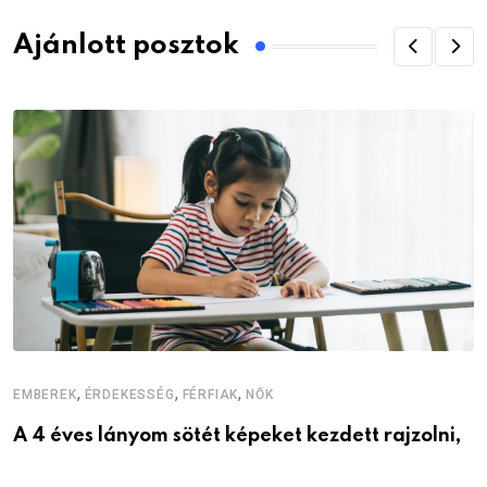
Ajánlott posztok
,
,
,
E
EMBEREK
ÉRDEKESSÉG
FÉRFIAK
NŐK
A
A 4 éves lányom sötét képeket kezdett rajzolni,