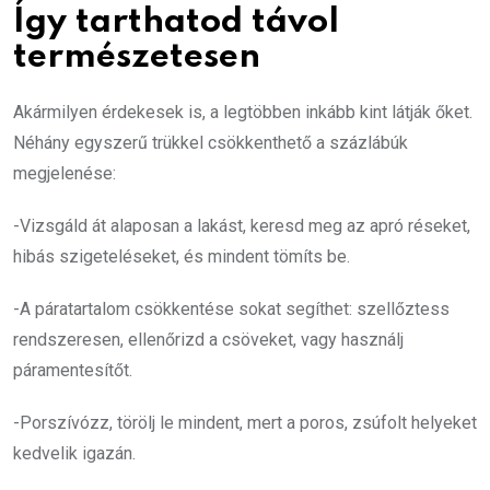
Így tarthatod távol
természetesen
Akármilyen érdekesek is, a legtöbben inkább kint látják őket.
Néhány egyszerű trükkel csökkenthető a százlábúk
megjelenése:
-Vizsgáld át alaposan a lakást, keresd meg az apró réseket,
hibás szigeteléseket, és mindent tömíts be.
-A páratartalom csökkentése sokat segíthet: szellőztess
rendszeresen, ellenőrizd a csöveket, vagy használj
páramentesítőt.
-Porszívózz, törölj le mindent, mert a poros, zsúfolt helyeket
kedvelik igazán.