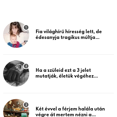
Fia világhírű híresség lett, de
édesanyja tragikus múltja
rosszabb, mint azt el tudnád
képzelni
Ha a szüleid ezt a 3 jelet
mutatják, életük végéhez
közeledhetnek. Készülj fel arra,
ami jön
Két évvel a férjem halála után
végre át mertem nézni a