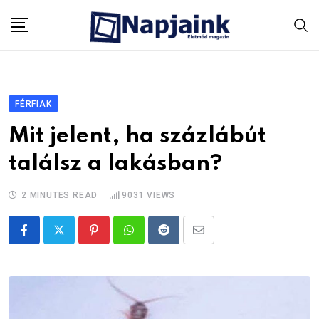
Skip
to
content
FÉRFIAK
Mit jelent, ha százlábút
találsz a lakásban?
2 MINUTES READ
9031
VIEWS
Pinterest
Whatsapp
Reddit
Share
via
Email