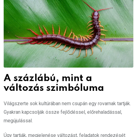
A százlábú, mint a
változás szimbóluma
Világszerte sok kultúrában nem csupán egy rovarnak tartják.
Gyakran kapcsolják össze fejlődéssel, előrehaladással,
megújulással.
Úgy tartják, megjelenése változást, feladatok rendezését