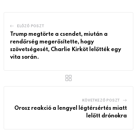
ELŐZŐ POSZT
Trump megtörte a csendet, miután a
rendőrség megerősítette, hogy
szövetségesét, Charlie Kirköt lelőtték egy
vita során.
KÖVETKEZŐ POSZT
Orosz reakció a lengyel légtérsértés miatt
lelőtt drónokra