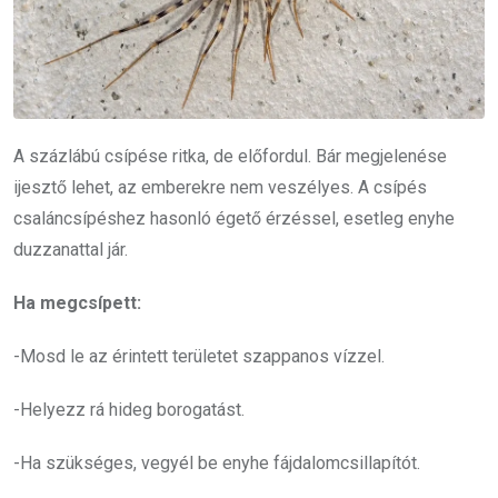
A százlábú csípése ritka, de előfordul. Bár megjelenése
ijesztő lehet, az emberekre nem veszélyes. A csípés
csaláncsípéshez hasonló égető érzéssel, esetleg enyhe
duzzanattal jár.
Ha megcsípett:
-Mosd le az érintett területet szappanos vízzel.
-Helyezz rá hideg borogatást.
-Ha szükséges, vegyél be enyhe fájdalomcsillapítót.