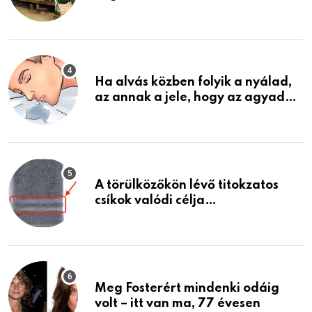
garázsban lévő holmiját – amit
találtam, megváltoztatta az
életemet
Ha alvás közben folyik a nyálad,
az annak a jele, hogy az agyad…
A törülközőkön lévő titokzatos
csíkok valódi célja…
Meg Fosterért mindenki odáig
volt – itt van ma, 77 évesen