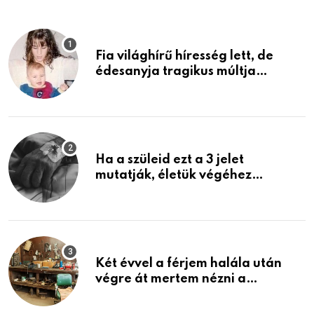
Fia világhírű híresség lett, de
édesanyja tragikus múltja
rosszabb, mint azt el tudnád
képzelni
Ha a szüleid ezt a 3 jelet
mutatják, életük végéhez
közeledhetnek. Készülj fel arra,
ami jön
Két évvel a férjem halála után
végre át mertem nézni a
garázsban lévő holmiját – amit
találtam, megváltoztatta az