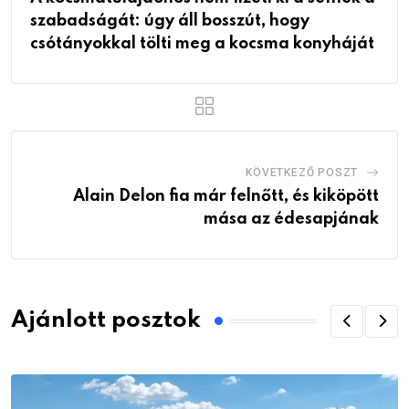
szabadságát: úgy áll bosszút, hogy
csótányokkal tölti meg a kocsma konyháját
KÖVETKEZŐ POSZT
Alain Delon fia már felnőtt, és kiköpött
mása az édesapjának
Ajánlott posztok