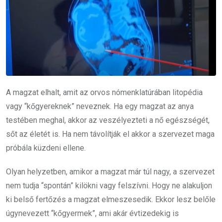
A magzat elhalt, amit az orvos nómenklatúrában litopédia
vagy “kőgyereknek” neveznek. Ha egy magzat az anya
testében meghal, akkor az veszélyezteti a nő egészségét,
sőt az életét is. Ha nem távolítják el akkor a szervezet maga
próbála küzdeni ellene.
Olyan helyzetben, amikor a magzat már túl nagy, a szervezet
nem tudja “spontán” kilökni vagy felszívni. Hogy ne alakuljon
ki belső fertőzés a magzat elmeszesedik. Ekkor lesz belőle
úgynevezett “kőgyermek”, ami akár évtizedekig is