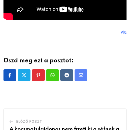
via
Oszd meg ezt a posztot:
Pinterest
Whatsapp
Reddit
Share
via
Email
ELŐZŐ POSZT
A kocsmatulajdonos nem fizeti ki a séfnek a