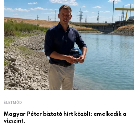
ÉLETMÓD
É
Magyar Péter biztató hírt közölt: emelkedik a
1
vízszint,
é