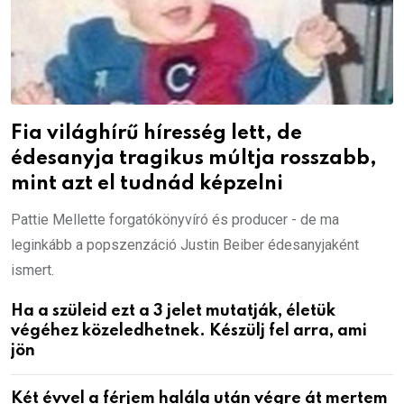
Fia világhírű híresség lett, de
édesanyja tragikus múltja rosszabb,
mint azt el tudnád képzelni
Pattie Mellette forgatókönyvíró és producer - de ma
leginkább a popszenzáció Justin Beiber édesanyjaként
ismert.
Ha a szüleid ezt a 3 jelet mutatják, életük
végéhez közeledhetnek. Készülj fel arra, ami
jön
Két évvel a férjem halála után végre át mertem