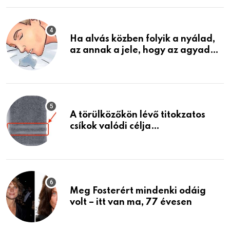
életemet
Ha alvás közben folyik a nyálad,
az annak a jele, hogy az agyad…
A törülközőkön lévő titokzatos
csíkok valódi célja…
Meg Fosterért mindenki odáig
volt – itt van ma, 77 évesen