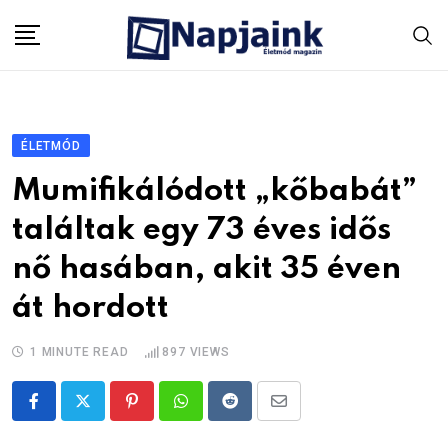
Skip
to
content
ÉLETMÓD
Mumifikálódott „kőbabát”
találtak egy 73 éves idős
nő hasában, akit 35 éven
át hordott
1 MINUTE READ
897
VIEWS
Pinterest
Whatsapp
Reddit
Share
via