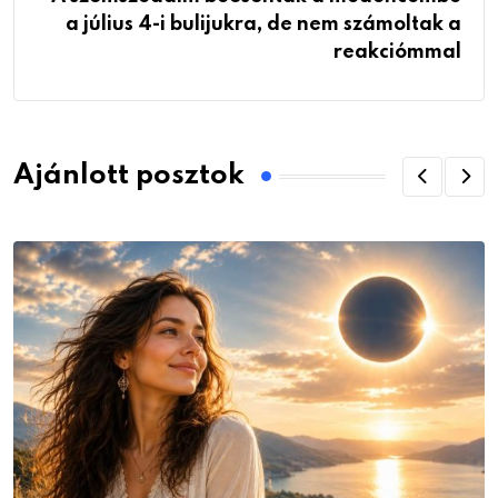
a július 4-i bulijukra, de nem számoltak a
reakciómmal
Ajánlott posztok