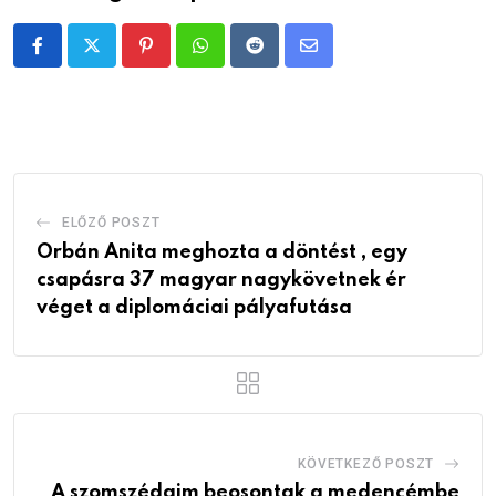
Pinterest
Whatsapp
Reddit
Share
via
Email
ELŐZŐ POSZT
Orbán Anita meghozta a döntést , egy
csapásra 37 magyar nagykövetnek ér
véget a diplomáciai pályafutása
KÖVETKEZŐ POSZT
A szomszédaim beosontak a medencémbe