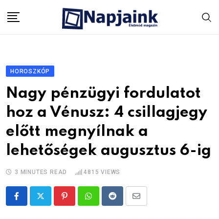
Skip
to
content
HOROSZKÓP
Nagy pénzügyi fordulatot
hoz a Vénusz: 4 csillagjegy
előtt megnyílnak a
lehetőségek augusztus 6-ig
3 MINUTES READ
4815
VIEWS
Pinterest
Whatsapp
Reddit
Share
via