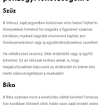
Szűz
A Vénusz saját jegyedben különösen erős hatást fejthet ki.
Könnyebben hívhatod fel magadra a figyelmet szakmai
körökben, munkád nagyobb elismerést kaphat, ami
fizetésemeléshez vagy új együttműködésekhez vezethet.
Ha vállalkozást vezetsz, több érdeklődő vagy új ügyfél
érkezhet. Ez az időszak kedvez annak is, hogy
magabiztosabban képviseld az értékeidet és bátran kérj
méltó ellenszolgáltatást a munkádért.
Bika
A Bika számára most a kreativitás válhat bevételi forrássá.
Egy korábban félretett ötlet, hobbi vagy saját projekt végre