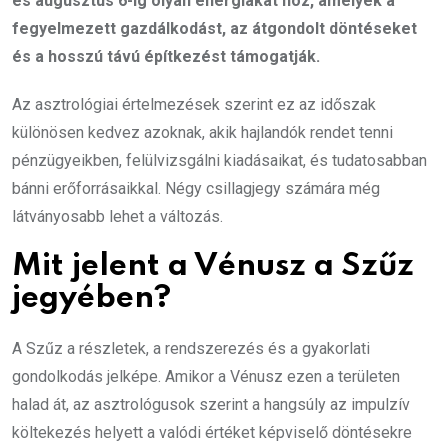
és augusztus 6-ig olyan energiákat hoz, amelyek a
fegyelmezett gazdálkodást, az átgondolt döntéseket
és a hosszú távú építkezést támogatják.
Az asztrológiai értelmezések szerint ez az időszak
különösen kedvez azoknak, akik hajlandók rendet tenni
pénzügyeikben, felülvizsgálni kiadásaikat, és tudatosabban
bánni erőforrásaikkal. Négy csillagjegy számára még
látványosabb lehet a változás.
Mit jelent a Vénusz a Szűz
jegyében?
A Szűz a részletek, a rendszerezés és a gyakorlati
gondolkodás jelképe. Amikor a Vénusz ezen a területen
halad át, az asztrológusok szerint a hangsúly az impulzív
költekezés helyett a valódi értéket képviselő döntésekre