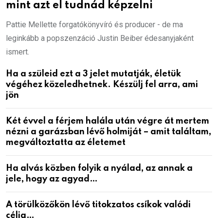
mint azt el tudnád képzelni
Pattie Mellette forgatókönyvíró és producer - de ma
leginkább a popszenzáció Justin Beiber édesanyjaként
ismert.
Ha a szüleid ezt a 3 jelet mutatják, életük
végéhez közeledhetnek. Készülj fel arra, ami
jön
Két évvel a férjem halála után végre át mertem
nézni a garázsban lévő holmiját – amit találtam,
megváltoztatta az életemet
Ha alvás közben folyik a nyálad, az annak a
jele, hogy az agyad…
A törülközőkön lévő titokzatos csíkok valódi
célja…