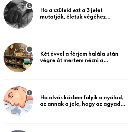
Ha a szüleid ezt a 3 jelet
mutatják, életük végéhez
közeledhetnek. Készülj fel arra,
ami jön
Két évvel a férjem halála után
végre át mertem nézni a
garázsban lévő holmiját – amit
találtam, megváltoztatta az
életemet
Ha alvás közben folyik a nyálad,
az annak a jele, hogy az agyad…