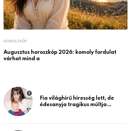
HOROSZKÓP
H
Augusztus horoszkóp 2026: komoly fordulat
K
várhat mind a
v
Fia világhírű híresség lett, de
édesanyja tragikus múltja
rosszabb, mint azt el tudnád
képzelni