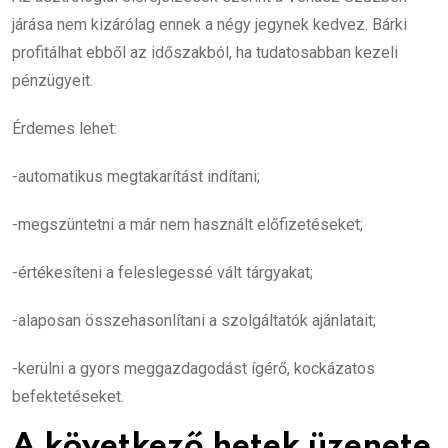
járása nem kizárólag ennek a négy jegynek kedvez. Bárki
profitálhat ebből az időszakból, ha tudatosabban kezeli
pénzügyeit.
Érdemes lehet:
-automatikus megtakarítást indítani;
-megszüntetni a már nem használt előfizetéseket;
-értékesíteni a feleslegessé vált tárgyakat;
-alaposan összehasonlítani a szolgáltatók ajánlatait;
-kerülni a gyors meggazdagodást ígérő, kockázatos
befektetéseket.
A következő hetek üzenete