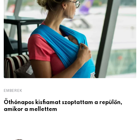
EMBEREK
E
Öthónapos kisfiamat szoptattam a repülőn,
M
amikor a mellettem
l