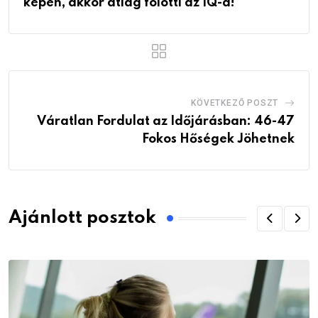
képen, akkor átlag fölötti az IQ-d!
KÖVETKEZŐ POSZT
Váratlan Fordulat az Időjárásban: 46-47
Fokos Hőségek Jöhetnek
Ajánlott posztok