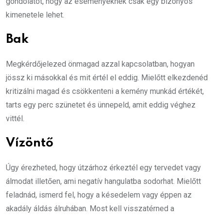
gondolatot, hogy az eseményeknek csak egy bizonyos
kimenetele lehet.
Bak
Megkérdőjelezed önmagad azzal kapcsolatban, hogyan
jössz ki másokkal és mit értél el eddig. Mielőtt elkezdenéd
kritizálni magad és csökkenteni a kemény munkád értékét,
tarts egy perc szünetet és ünnepeld, amit eddig véghez
vittél.
Vízöntő
Úgy érezheted, hogy útzárhoz érkeztél egy tervedet vagy
álmodat illetően, ami negatív hangulatba sodorhat. Mielőtt
feladnád, ismerd fel, hogy a késedelem vagy éppen az
akadály áldás álruhában. Most kell visszatérned a