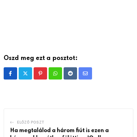
Oszd meg ezt a posztot:
Pinterest
Whatsapp
Reddit
Share
via
Email
ELŐZŐ POSZT
Ha megtalálod a három fiút is ezen a