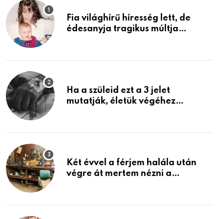
Fia világhírű híresség lett, de
édesanyja tragikus múltja
rosszabb, mint azt el tudnád
képzelni
Ha a szüleid ezt a 3 jelet
mutatják, életük végéhez
közeledhetnek. Készülj fel arra,
ami jön
Két évvel a férjem halála után
végre át mertem nézni a
garázsban lévő holmiját – amit
találtam, megváltoztatta az
életemet