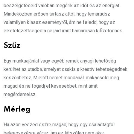
beszélgetéseid valóban megérik az időt és az energiát.
Mindeközben erősen tartasz attól, hogy lemaradsz
valamilyen klassz eseményről, ám ne feledd, hogy az
elkötelezettséged a céljaid iránt hamarosan kifizetődnek.
Szűz
Egy munkaajánlat vagy egyéb remek anyagi lehetőség
kerülhet az utadba, amelyet csakis a kreatív tehetségednek
köszönhetsz. Mielőtt nemet mondanál, makacsold meg
magad és ne fogadj el kevesebbet, mint amit
megérdemelsz.
Mérleg
Ha azon veszed észre magad, hogy egy családtagtól
beleegyezésre vársz, ám ez látszólag nem akar