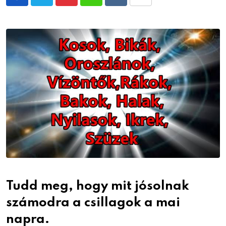
Pinterest
Whatsapp
Reddit
Share
via
Email
Tudd meg, hogy mit jósolnak
számodra a csillagok a mai
napra.