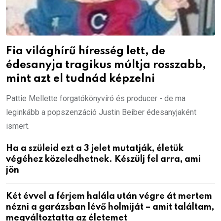
Fia világhírű híresség lett, de
édesanyja tragikus múltja rosszabb,
mint azt el tudnád képzelni
Pattie Mellette forgatókönyvíró és producer - de ma
leginkább a popszenzáció Justin Beiber édesanyjaként
ismert.
Ha a szüleid ezt a 3 jelet mutatják, életük
végéhez közeledhetnek. Készülj fel arra, ami
jön
Két évvel a férjem halála után végre át mertem
nézni a garázsban lévő holmiját – amit találtam,
megváltoztatta az életemet