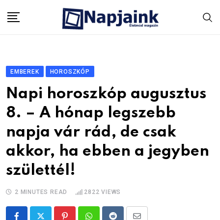
Skip
to
content
EMBEREK
HOROSZKÓP
Napi horoszkóp augusztus
8. – A hónap legszebb
napja vár rád, de csak
akkor, ha ebben a jegyben
születtél!
2 MINUTES READ
2822
VIEWS