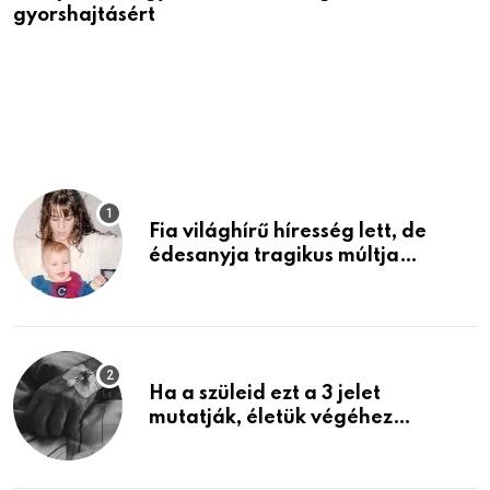
gyorshajtásért
H
V
h
Fia világhírű híresség lett, de
édesanyja tragikus múltja
rosszabb, mint azt el tudnád
képzelni
Ha a szüleid ezt a 3 jelet
mutatják, életük végéhez
közeledhetnek. Készülj fel arra,
ami jön