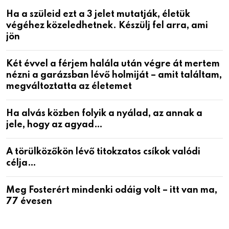
Ha a szüleid ezt a 3 jelet mutatják, életük
végéhez közeledhetnek. Készülj fel arra, ami
jön
Két évvel a férjem halála után végre át mertem
nézni a garázsban lévő holmiját – amit találtam,
megváltoztatta az életemet
Ha alvás közben folyik a nyálad, az annak a
jele, hogy az agyad…
A törülközőkön lévő titokzatos csíkok valódi
célja…
Meg Fosterért mindenki odáig volt – itt van ma,
77 évesen