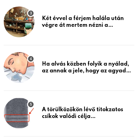
Két évvel a férjem halála után
végre át mertem nézni a
garázsban lévő holmiját – amit
találtam, megváltoztatta az
életemet
Ha alvás közben folyik a nyálad,
az annak a jele, hogy az agyad…
A törülközőkön lévő titokzatos
csíkok valódi célja…