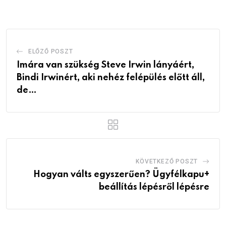
Email
ELŐZŐ POSZT
Imára van szükség Steve Irwin lányáért,
Bindi Irwinért, aki nehéz felépülés előtt áll,
de…
KÖVETKEZŐ POSZT
Hogyan válts egyszerűen? Ügyfélkapu+
beállítás lépésről lépésre