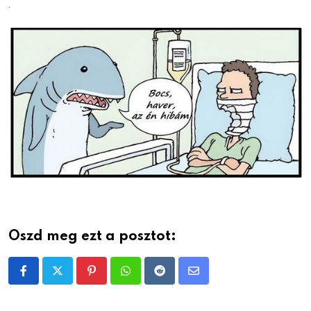
.
Oszd meg ezt a posztot:
Pinterest
Whatsapp
Reddit
Share
via