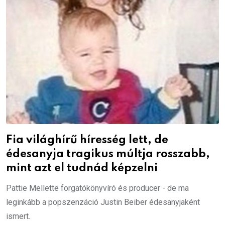
Fia világhírű híresség lett, de
édesanyja tragikus múltja rosszabb,
mint azt el tudnád képzelni
Pattie Mellette forgatókönyvíró és producer - de ma
leginkább a popszenzáció Justin Beiber édesanyjaként
ismert.