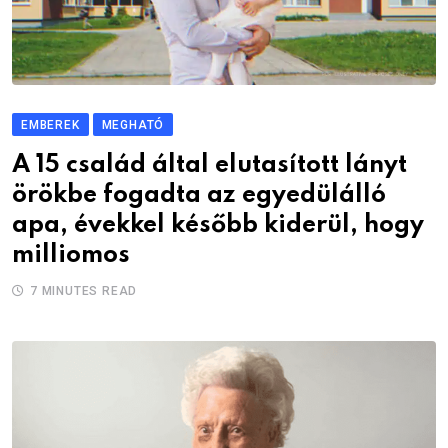
EMBEREK
MEGHATÓ
A 15 család által elutasított lányt
örökbe fogadta az egyedülálló
apa, évekkel később kiderül, hogy
milliomos
7 MINUTES READ