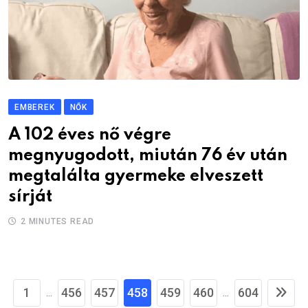
EMBEREK
NŐK
A 102 éves nő végre
megnyugodott, miután 76 év után
megtalálta gyermeke elveszett
sírját
2 MINUTES READ
1
456
457
458
459
460
604
...
...