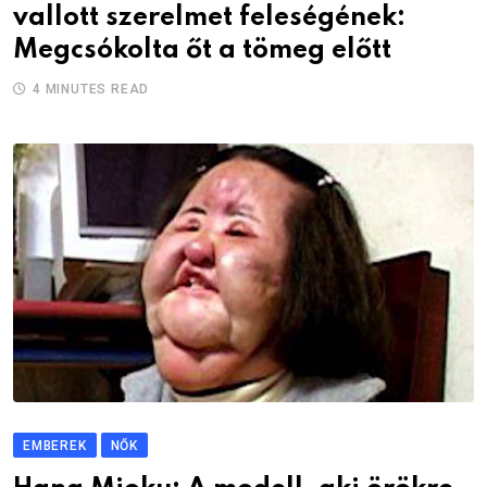
vallott szerelmet feleségének:
Megcsókolta őt a tömeg előtt
4 MINUTES READ
EMBEREK
NŐK