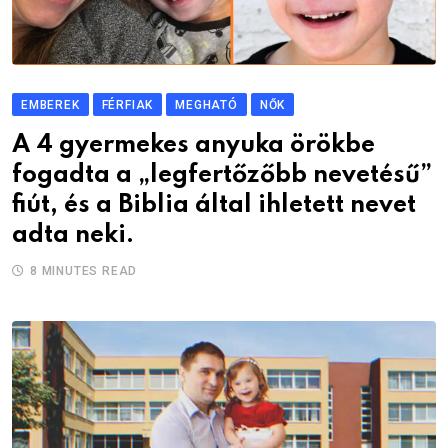
EMBEREK
FÉRFIAK
MEGHATÓ
NŐK
A 4 gyermekes anyuka örökbe
fogadta a „legfertőzőbb nevetésű”
fiút, és a Biblia által ihletett nevet
adta neki.
8 MINUTES READ