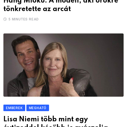
Hang Mioku: A modell, aki örökre
tönkretette az arcát
5 MINUTES READ
EMBEREK
MEGHATÓ
Lisa Niemi több mint egy