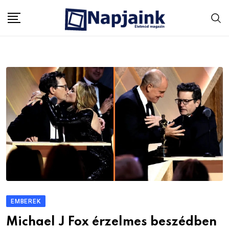
Skip
to
content
EMBEREK
Michael J Fox érzelmes beszédben