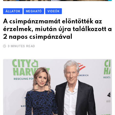
ÁLLATOK
MEGHATÓ
VIDEÓK
A csimpánzmamát elöntötték az
érzelmek, miután újra találkozott a
2 napos csimpánzával
3 MINUTES READ