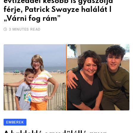
évtizeddel később is gyászolja
férje, Patrick Swayze halálát |
„Várni fog rám”
3 MINUTES READ
EMBEREK