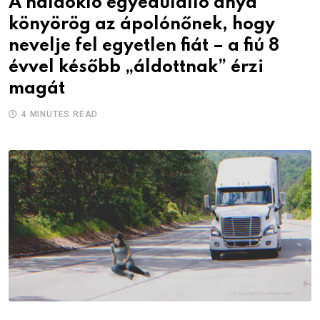
A haldokló egyedülálló anya
könyörög az ápolónőnek, hogy
nevelje fel egyetlen fiát – a fiú 8
évvel később „áldottnak” érzi
magát
4 MINUTES READ