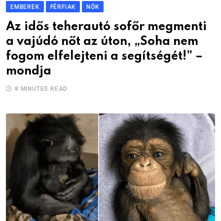
EMBEREK
FÉRFIAK
NŐK
Az idős teherautó sofőr megmenti
a vajúdó nőt az úton, „Soha nem
fogom elfelejteni a segítségét!” –
mondja
8 MINUTES READ