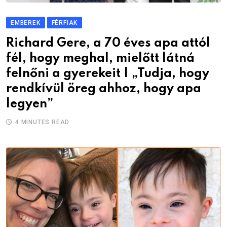
EMBEREK
FÉRFIAK
Richard Gere, a 70 éves apa attól
fél, hogy meghal, mielőtt látná
felnőni a gyerekeit | „Tudja, hogy
rendkívül öreg ahhoz, hogy apa
legyen”
4 MINUTES READ