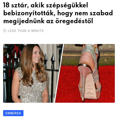
18 sztár, akik szépségükkel
bebizonyították, hogy nem szabad
megijednünk az öregedéstől
LESS THAN A MINUTE
EMBEREK