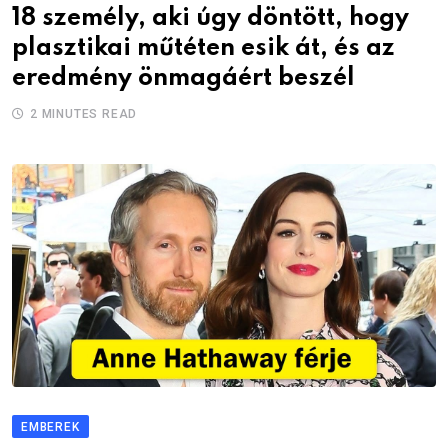
18 személy, aki úgy döntött, hogy
plasztikai műtéten esik át, és az
eredmény önmagáért beszél
2 MINUTES READ
EMBEREK