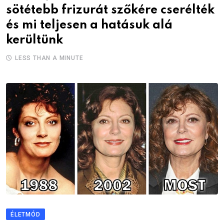
sötétebb frizurát szőkére cserélték
és mi teljesen a hatásuk alá
kerültünk
LESS THAN A MINUTE
ÉLETMÓD