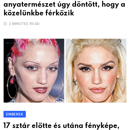
anyatermészet úgy döntött, hogy a
közelünkbe férkőzik
2 MINUTES READ
EMBEREK
17 sztár előtte és utána fényképe,