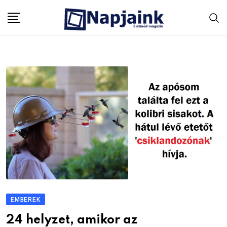
Skip
to
content
EMBEREK
24 helyzet, amikor az