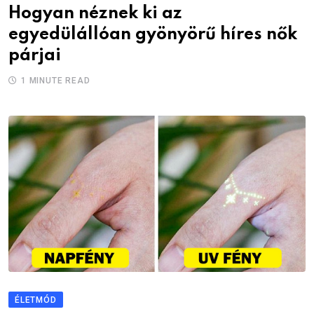
Hogyan néznek ki az
egyedülállóan gyönyörű híres nők
párjai
1 MINUTE READ
ÉLETMÓD