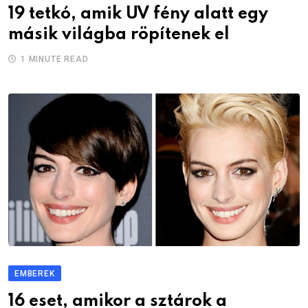
19 tetkó, amik UV fény alatt egy
másik világba röpítenek el
1 MINUTE READ
EMBEREK
16 eset, amikor a sztárok a