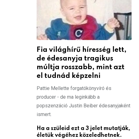
Fia világhírű híresség lett,
de édesanyja tragikus
múltja rosszabb, mint azt
el tudnád képzelni
Pattie Mellette forgatókönyvíró és
producer - de ma leginkább a
popszenzáció Justin Beiber édesanyjaként
ismert.
Ha a szüleid ezt a 3 jelet mutatják,
életük végéhez közeledhetnek.