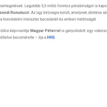
sértegetések. Legutóbb 5,5 millió forintos pénzbírságot is kapot
Szendi Romulusz
t. Az ügy bíróságra került, amelynek döntése al
e a honvédelmi miniszter becsületét és emberi méltóságát.
űlési képviselője
Magyar Péterrel
is gúnyolódott: egy videós
ltetve becsmérelte – írja a
HVG
.