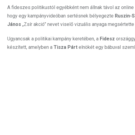
A fideszes politikustól egyébként nem állnak távol az online 
hogy egy kampányvideóban sertésnek bélyegezte
Ruszin-
János
„Zsír akció” nevet viselő vizuális anyaga megsértett
Ugyancsak a politikai kampány keretében, a
Fidesz
országgy
készített, amelyben a
Tisza Párt
elnökét egy bábuval szemlé