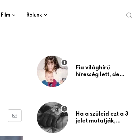
Film
Rólunk
Fia világhírű
híresség lett, de
édesanyja tragikus
múltja rosszabb,
mint azt el tudnád
képzelni
Ha a szüleid ezt a 3
Share
jelet mutatják,
életük végéhez
via
közeledhetnek.
Email