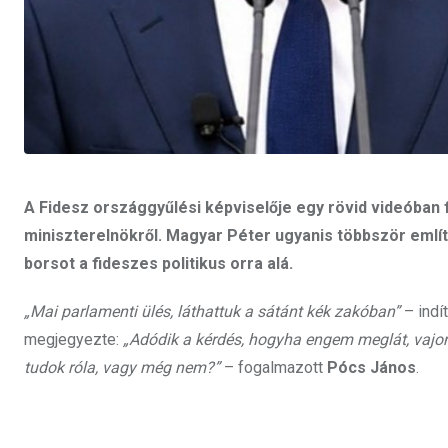
A Fidesz országgyűlési képviselője egy rövid videóban 
miniszterelnökről. Magyar Péter ugyanis többször említ
borsot a fideszes politikus orra alá.
„Mai parlamenti ülés, láthattuk a sátánt kék zakóban”
– indí
megjegyezte:
„Adódik a kérdés, hogyha engem meglát, vajon 
tudok róla, vagy még nem?”
– fogalmazott
Pócs János
.