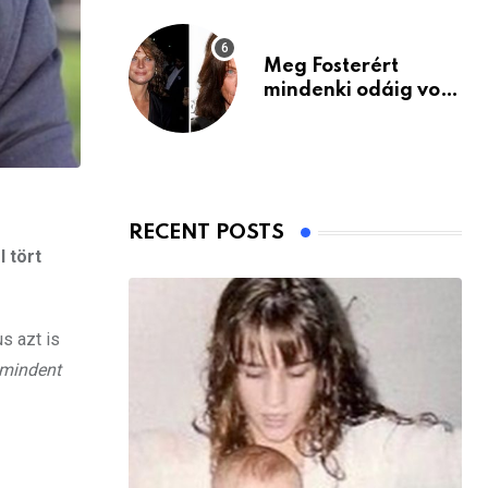
Meg Fosterért
mindenki odáig volt
– itt van ma, 77
évesen
RECENT POSTS
 tört
us azt is
 mindent