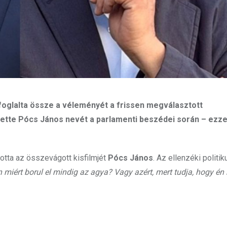
foglalta össze a véleményét a frissen megválasztott
ette Pócs János nevét a parlamenti beszédei során – ezzel
totta az összevágott kisfilmjét
Pócs János
. Az ellenzéki politik
miért borul el mindig az agya? Vagy azért, mert tudja, hogy én