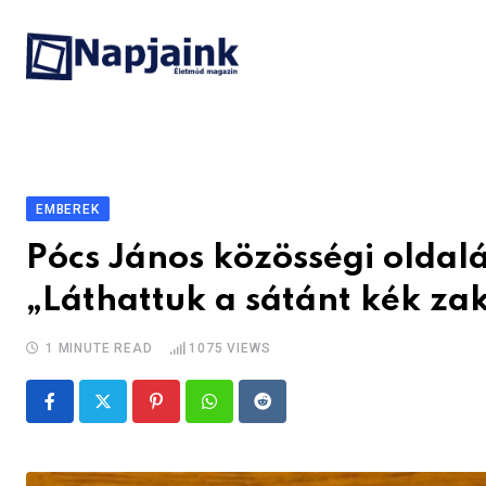
Skip
to
content
EMBEREK
Pócs János közösségi oldalá
„Láthattuk a sátánt kék z
1 MINUTE READ
1075
VIEWS
Pinterest
Whatsapp
Reddit