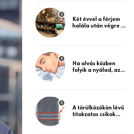
Készülj fel arra, ami
jön
Két évvel a férjem
halála után végre át
mertem nézni a
garázsban lévő
holmiját – amit
találtam,
megváltoztatta az
Ha alvás közben
életemet
folyik a nyálad, az
annak a jele, hogy
az agyad…
A törülközőkön lévő
titokzatos csíkok
valódi célja…