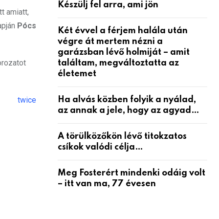
Készülj fel arra, ami jön
t amiatt,
apján
Pócs
Két évvel a férjem halála után
végre át mertem nézni a
garázsban lévő holmiját – amit
orozatot
találtam, megváltoztatta az
életemet
twice
Ha alvás közben folyik a nyálad,
az annak a jele, hogy az agyad…
A törülközőkön lévő titokzatos
csíkok valódi célja…
Meg Fosterért mindenki odáig volt
– itt van ma, 77 évesen