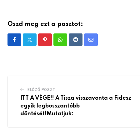
Oszd meg ezt a posztot:
Pinterest
Whatsapp
Reddit
Share
via
Email
ELŐZŐ POSZT
ITT A VÉGE!! A Tisza visszavonta a Fidesz
egyik legbosszantóbb
döntését!Mutatjuk: