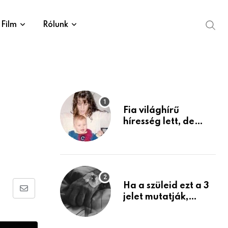
Film
Rólunk
Fia világhírű
híresség lett, de
édesanyja tragikus
múltja rosszabb,
mint azt el tudnád
képzelni
Ha a szüleid ezt a 3
Share
jelet mutatják,
életük végéhez
via
közeledhetnek.
Email