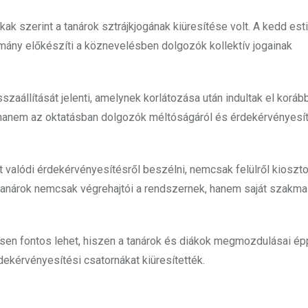
k szerint a tanárok sztrájkjogának kiüresítése volt. A kedd est
mány előkészíti a köznevelésben dolgozók kollektív jogainak
szaállítását jelenti, amelynek korlátozása után indultak el koráb
 hanem az oktatásban dolgozók méltóságáról és érdekérvényesít
 valódi érdekérvényesítésről beszélni, nemcsak felülről kioszto
a tanárok nemcsak végrehajtói a rendszernek, hanem saját szakma
nösen fontos lehet, hiszen a tanárok és diákok megmozdulásai é
dekérvényesítési csatornákat kiüresítették.