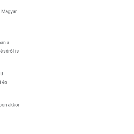
i Magyar
ban a
éséről is
tt
i és
ppen akkor