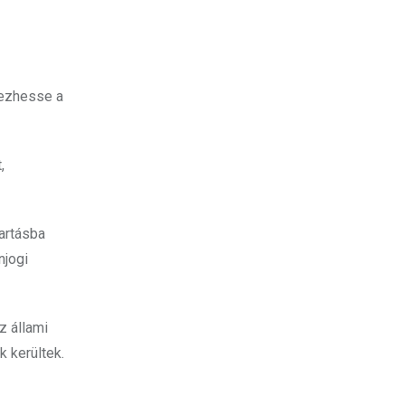
rezhesse a
,
artásba
njogi
z állami
k kerültek.