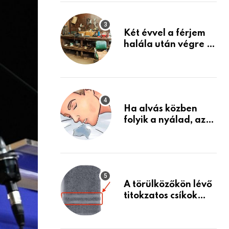
Készülj fel arra, ami
jön
Két évvel a férjem
halála után végre át
mertem nézni a
garázsban lévő
holmiját – amit
találtam,
megváltoztatta az
Ha alvás közben
életemet
folyik a nyálad, az
annak a jele, hogy
az agyad…
A törülközőkön lévő
titokzatos csíkok
valódi célja…