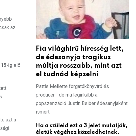
enyebb
 csak az
Fia világhírű híresség lett,
de édesanyja tragikus
 15-ig
elő
múltja rosszabb, mint azt
el tudnád képzelni
Pattie Mellette forgatókönyvíró és
ett
producer - de ma leginkább a
os
popszenzáció Justin Beiber édesanyjaként
ismert.
te azt a
Ha a szüleid ezt a 3 jelet mutatják,
asági
életük végéhez közeledhetnek.