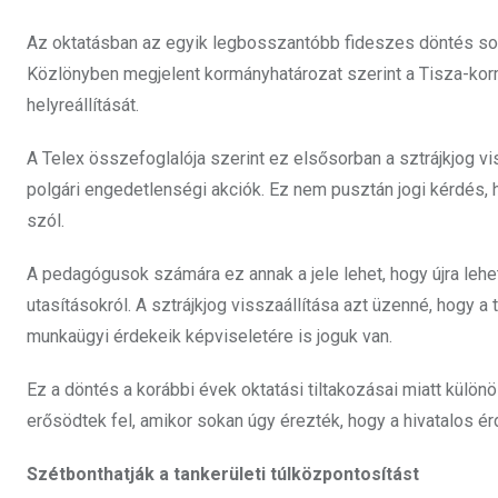
Az oktatásban az egyik legbosszantóbb fideszes döntés soka
Közlönyben megjelent kormányhatározat szerint a Tisza-kor
helyreállítását.
A Telex összefoglalója szerint ez elsősorban a sztrájkjog vis
polgári engedetlenségi akciók. Ez nem pusztán jogi kérdés,
szól.
A pedagógusok számára ez annak a jele lehet, hogy újra lehet
utasításokról. A sztrájkjog visszaállítása azt üzenné, hogy 
munkaügyi érdekeik képviseletére is joguk van.
Ez a döntés a korábbi évek oktatási tiltakozásai miatt külö
erősödtek fel, amikor sokan úgy érezték, hogy a hivatalos ér
Szétbonthatják a tankerületi túlközpontosítást