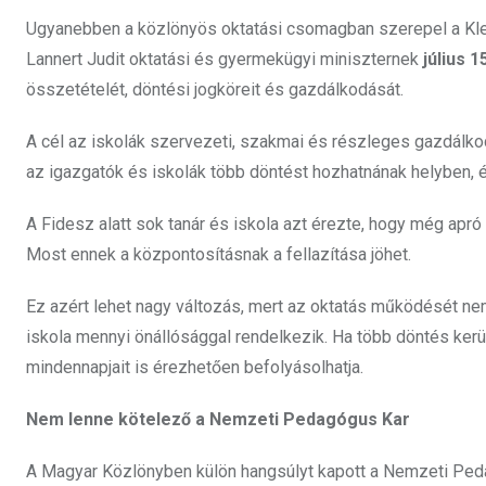
Ugyanebben a közlönyös oktatási csomagban szerepel a Klebe
Lannert Judit oktatási és gyermekügyi miniszternek
július 1
összetételét, döntési jogköreit és gazdálkodását.
A cél az iskolák szervezeti, szakmai és részleges gazdálko
az igazgatók és iskolák több döntést hozhatnának helyben, é
A Fidesz alatt sok tanár és iskola azt érezte, hogy még apró 
Most ennek a központosításnak a fellazítása jöhet.
Ez azért lehet nagy változás, mert az oktatás működését ne
iskola mennyi önállósággal rendelkezik. Ha több döntés kerül
mindennapjait is érezhetően befolyásolhatja.
Nem lenne kötelező a Nemzeti Pedagógus Kar
A Magyar Közlönyben külön hangsúlyt kapott a Nemzeti Peda