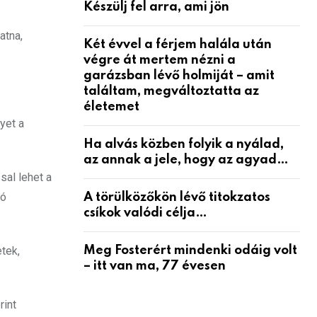
Készülj fel arra, ami jön
atna,
Két évvel a férjem halála után
végre át mertem nézni a
garázsban lévő holmiját – amit
találtam, megváltoztatta az
életemet
yet a
Ha alvás közben folyik a nyálad,
az annak a jele, hogy az agyad…
sal lehet a
zó
A törülközőkön lévő titokzatos
csíkok valódi célja…
etek,
Meg Fosterért mindenki odáig volt
– itt van ma, 77 évesen
rint