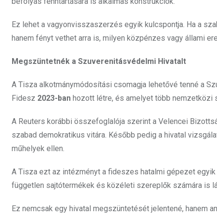
befolyás fenntartására is alkalmas konstrukciók.
Ez lehet a vagyonvisszaszerzés egyik kulcspontja. Ha a sza
hanem fényt vethet arra is, milyen közpénzes vagy állami e
Megszüntetnék a Szuverenitásvédelmi Hivatalt
A Tisza alkotmánymódosítási csomagja lehetővé tenné a Szuv
Fidesz
2023-ban
hozott létre, és amelyet több nemzetközi sz
A Reuters korábbi összefoglalója szerint a Velencei Bizottsá
szabad demokratikus vitára. Később pedig a hivatal vizsgála
műhelyek ellen.
A Tisza ezt az intézményt a fideszes hatalmi gépezet egyik p
független sajtótermékek és közéleti szereplők számára is lá
Ez nemcsak egy hivatal megszüntetését jelentené, hanem anna