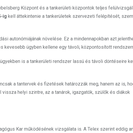
lsberg Központ és a tankerületi központok teljes felülvizsgála
5-ig
kell áttekintenie a tankerületek szervezeti felépítését, szem
dási autonómiájának növelése. Ez a mindennapokban azt jelenthe
s kevesebb ügyben kellene egy távoli, központosított rendszerr
ügyekben is a tankerületi rendszer lassú és távoli döntéseire kell
mcsak a tantervek és fizetések határozzák meg, hanem az is, h
 vissza helyi szintre, az a tanárok, igazgatók, szülők és diákok
gógus Kar működésének vizsgálata is. A Telex szerint eddig an