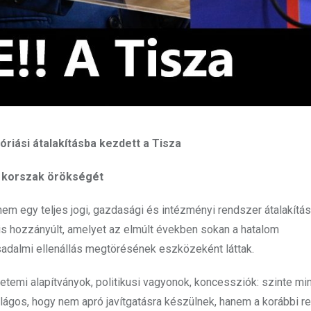
riási átalakításba kezdett a Tisza
 korszak örökségét
m egy teljes jogi, gazdasági és intézményi rendszer átalakításá
s hozzányúlt, amelyet az elmúlt években sokan a hatalom
adalmi ellenállás megtörésének eszközeként láttak.
etemi alapítványok, politikusi vagyonok, koncessziók: szinte m
 világos, hogy nem apró javítgatásra készülnek, hanem a korábbi 