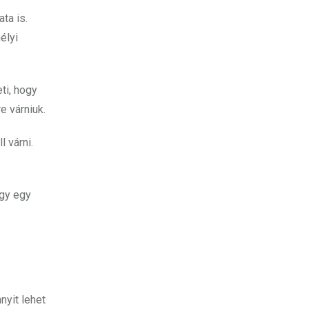
ta is.
élyi
ti, hogy
e várniuk.
 várni.
ogy egy
nyit lehet