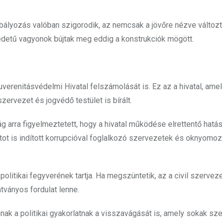
bályozás valóban szigorodik, az nemcsak a jövőre nézve változt
redetű vagyonok bújtak meg eddig a konstrukciók mögött.
erenitásvédelmi Hivatal felszámolását is. Ez az a hivatal, amel
ervezet és jogvédő testület is bírált.
g arra figyelmeztetett, hogy a hivatal működése elrettentő hatás
tot is indított korrupcióval foglalkozó szervezetek és oknyomo
olitikai fegyverének tartja. Ha megszüntetik, az a civil szervez
tványos fordulat lenne.
k a politikai gyakorlatnak a visszavágását is, amely sokak sze