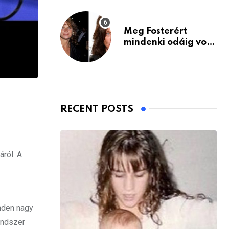
Meg Fosterért
mindenki odáig volt
– itt van ma, 77
évesen
RECENT POSTS
ról. A
inden nagy
rendszer