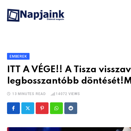
Skip
to
content
EMBEREK
ITT A VÉGE!! A Tisza vissza
legbosszantóbb döntését!M
13 MINUTES READ
14072
VIEWS
Pinterest
Whatsapp
Reddit