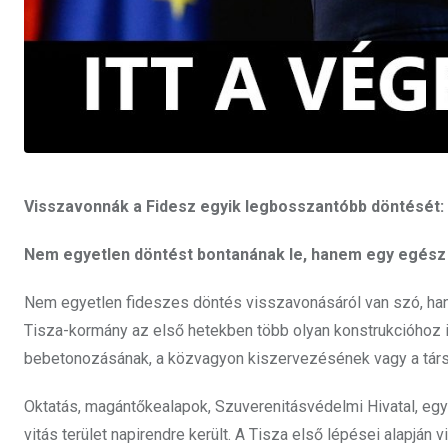
Visszavonnák a Fidesz egyik legbosszantóbb döntését: ó
Nem egyetlen döntést bontanának le, hanem egy egész
Nem egyetlen fideszes döntés visszavonásáról van szó, hane
Tisza-kormány az első hetekben több olyan konstrukcióhoz i
bebetonozásának, a közvagyon kiszervezésének vagy a társ
Oktatás, magántőkealapok, Szuverenitásvédelmi Hivatal, egy
vitás terület napirendre került. A Tisza első lépései alapján