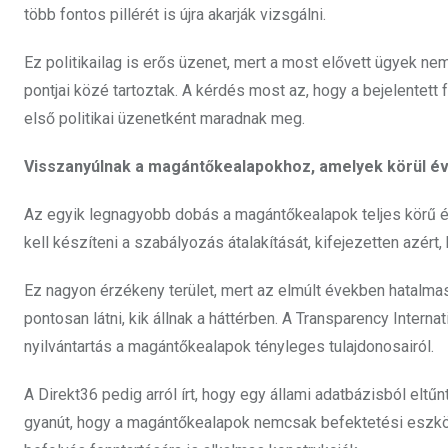
több fontos pillérét is újra akarják vizsgálni.
Ez politikailag is erős üzenet, mert a most elővett ügyek 
pontjai közé tartoztak. A kérdés most az, hogy a bejelentett
első politikai üzenetként maradnak meg.
Visszanyúlnak a magántőkealapokhoz, amelyek körül é
Az egyik legnagyobb dobás a magántőkealapok teljes körű és
kell készíteni a szabályozás átalakítását, kifejezetten azért
Ez nagyon érzékeny terület, mert az elmúlt években hatalma
pontosan látni, kik állnak a háttérben. A Transparency Inter
nyilvántartás a magántőkealapok tényleges tulajdonosairól.
A Direkt36 pedig arról írt, hogy egy állami adatbázisból eltű
gyanút, hogy a magántőkealapok nemcsak befektetési eszköz