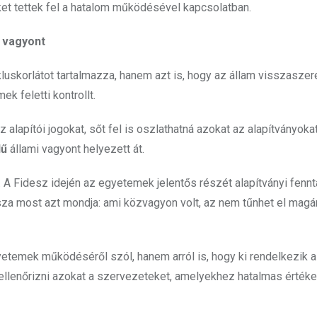
ket tettek fel a hatalom működésével kapcsolatban.
 vagyont
uskorlátot tartalmazza, hanem azt is, hogy az állam visszasze
 feletti kontrollt.
 alapítói jogokat, sőt fel is oszlathatná azokat az alapítványokat
dű
állami vagyont helyezett át.
 A Fidesz idején az egyetemek jelentős részét alapítványi fennt
sza most azt mondja: ami közvagyon volt, az nem tűnhet el magá
etemek működéséről szól, hanem arról is, hogy ki rendelkezik a
 ellenőrizni azokat a szervezeteket, amelyekhez hatalmas értéke