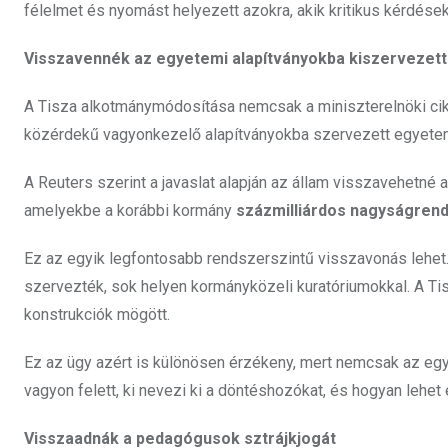
félelmet és nyomást helyezett azokra, akik kritikus kérdése
Visszavennék az egyetemi alapítványokba kiszervezett
A Tisza alkotmánymódosítása nemcsak a miniszterelnöki cikl
közérdekű vagyonkezelő alapítványokba szervezett egyetemek
A Reuters szerint a javaslat alapján az állam visszavehetné az
amelyekbe a korábbi kormány
százmilliárdos nagyságren
Ez az egyik legfontosabb rendszerszintű visszavonás lehet.
szervezték, sok helyen kormányközeli kuratóriumokkal. A Ti
konstrukciók mögött.
Ez az ügy azért is különösen érzékeny, mert nemcsak az egy
vagyon felett, ki nevezi ki a döntéshozókat, és hogyan lehet
Visszaadnák a pedagógusok sztrájkjogát