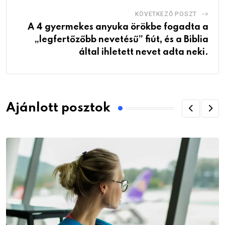
KÖVETKEZŐ POSZT
A 4 gyermekes anyuka örökbe fogadta a
„legfertőzőbb nevetésű” fiút, és a Biblia
által ihletett nevet adta neki.
Ajánlott posztok