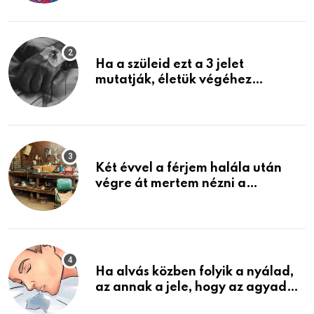
képzelni
Ha a szüleid ezt a 3 jelet
mutatják, életük végéhez
közeledhetnek. Készülj fel arra,
ami jön
Két évvel a férjem halála után
végre át mertem nézni a
garázsban lévő holmiját – amit
találtam, megváltoztatta az
életemet
Ha alvás közben folyik a nyálad,
az annak a jele, hogy az agyad…