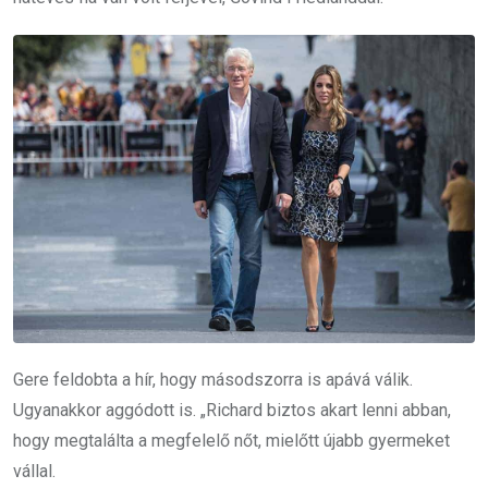
Gere feldobta a hír, hogy másodszorra is apává válik.
Ugyanakkor aggódott is. „Richard biztos akart lenni abban,
hogy megtalálta a megfelelő nőt, mielőtt újabb gyermeket
vállal.