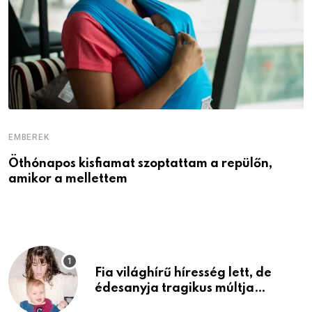
EMBEREK
E
Öthónapos kisfiamat szoptattam a repülőn,
M
amikor a mellettem
l
Fia világhírű híresség lett, de
édesanyja tragikus múltja
rosszabb, mint azt el tudnád