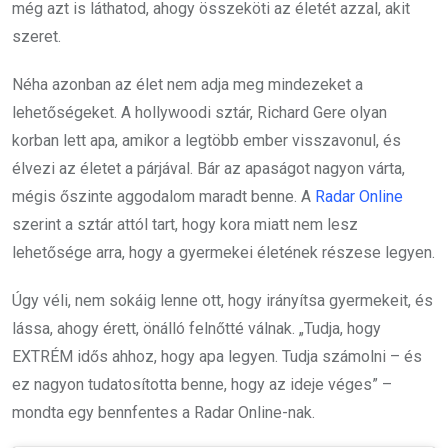
még azt is láthatod, ahogy összeköti az életét azzal, akit
szeret.
Néha azonban az élet nem adja meg mindezeket a
lehetőségeket. A hollywoodi sztár, Richard Gere olyan
korban lett apa, amikor a legtöbb ember visszavonul, és
élvezi az életet a párjával. Bár az apaságot nagyon várta,
mégis őszinte aggodalom maradt benne. A
Radar Online
szerint a sztár attól tart, hogy kora miatt nem lesz
lehetősége arra, hogy a gyermekei életének részese legyen.
Úgy véli, nem sokáig lenne ott, hogy irányítsa gyermekeit, és
lássa, ahogy érett, önálló felnőtté válnak. „Tudja, hogy
EXTRÉM idős ahhoz, hogy apa legyen. Tudja számolni – és
ez nagyon tudatosította benne, hogy az ideje véges” –
mondta egy bennfentes a Radar Online-nak.