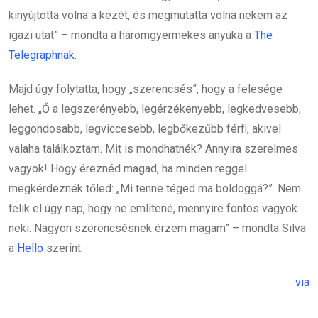
kinyújtotta volna a kezét, és megmutatta volna nekem az
igazi utat” – mondta a háromgyermekes anyuka a
The
Telegraphnak
.
Majd úgy folytatta, hogy „szerencsés”, hogy a felesége
lehet. „Ő a legszerényebb, legérzékenyebb, legkedvesebb,
leggondosabb, legviccesebb, legbőkezűbb férfi, akivel
valaha találkoztam. Mit is mondhatnék? Annyira szerelmes
vagyok! Hogy éreznéd magad, ha minden reggel
megkérdeznék tőled: „Mi tenne téged ma boldoggá?”. Nem
telik el úgy nap, hogy ne említené, mennyire fontos vagyok
neki. Nagyon szerencsésnek érzem magam” – mondta Silva
a
Hello
szerint.
via