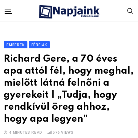
Skip
to
content
EMBEREK
FÉRFIAK
Richard Gere, a 70 éves
apa attól fél, hogy meghal,
mielőtt látná felnőni a
gyerekeit | „Tudja, hogy
rendkívül öreg ahhoz,
hogy apa legyen”
4 MINUTES READ
576
VIEWS