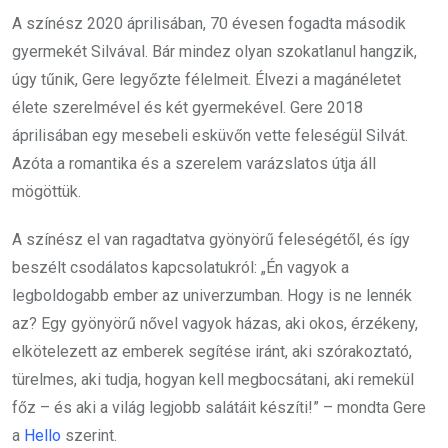
A színész 2020 áprilisában, 70 évesen fogadta második
gyermekét Silvával. Bár mindez olyan szokatlanul hangzik,
úgy tűnik, Gere legyőzte félelmeit. Élvezi a magánéletet
élete szerelmével és két gyermekével. Gere 2018
áprilisában egy mesebeli esküvőn vette feleségül Silvát.
Azóta a romantika és a szerelem varázslatos útja áll
mögöttük.
A színész el van ragadtatva gyönyörű feleségétől, és így
beszélt csodálatos kapcsolatukról: „Én vagyok a
legboldogabb ember az univerzumban. Hogy is ne lennék
az? Egy gyönyörű nővel vagyok házas, aki okos, érzékeny,
elkötelezett az emberek segítése iránt, aki szórakoztató,
türelmes, aki tudja, hogyan kell megbocsátani, aki remekül
főz – és aki a világ legjobb salátáit készíti!” – mondta Gere
a
Hello
szerint.