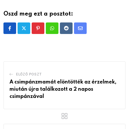
Oszd meg ezt a posztot:
Pinterest
Whatsapp
Reddit
Share
via
Email
ELŐZŐ POSZT
A csimpánzmamát elöntötték az érzelmek,
miután újra találkozott a 2 napos
csimpánzával