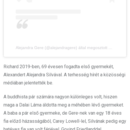
Alejandra Gere (@alejandragere) által megosztott bejegyzés
Richard 2019-ben, 69 évesen fogadta első gyermekét,
Alexandert Alejandra Silvával. A terhesség hírét a közösségi
médiában jelentették be.
A buddhista pár számára nagyon különleges volt, hiszen
maga a Dalai Láma áldotta meg a méhében lévő gyermeket.
A baba a pár első gyermeke, de Gere-nek van egy 18 éves
fia előző házasságából, Carey Lowell-lel, Silvának pedig egy
hatéves fia van volt férjével, Govind Friedlanddal.