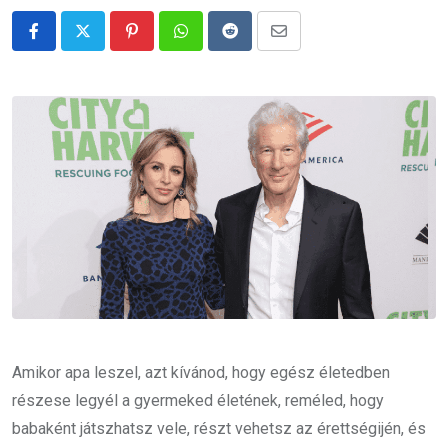
Pinterest
Whatsapp
Reddit
Share
via
Email
Amikor apa leszel, azt kívánod, hogy egész életedben
részese legyél a gyermeked életének, reméled, hogy
babaként játszhatsz vele, részt vehetsz az érettségijén, és