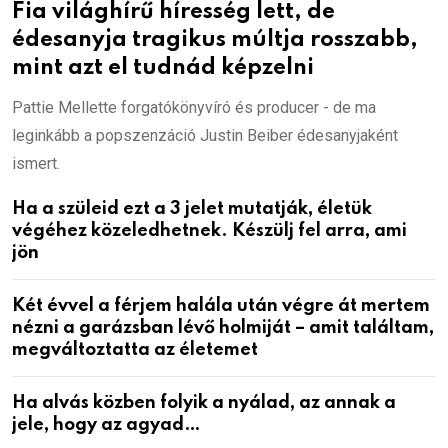
Fia világhírű híresség lett, de
édesanyja tragikus múltja rosszabb,
mint azt el tudnád képzelni
Pattie Mellette forgatókönyvíró és producer - de ma
leginkább a popszenzáció Justin Beiber édesanyjaként
ismert.
Ha a szüleid ezt a 3 jelet mutatják, életük
végéhez közeledhetnek. Készülj fel arra, ami
jön
Két évvel a férjem halála után végre át mertem
nézni a garázsban lévő holmiját – amit találtam,
megváltoztatta az életemet
Ha alvás közben folyik a nyálad, az annak a
jele, hogy az agyad…