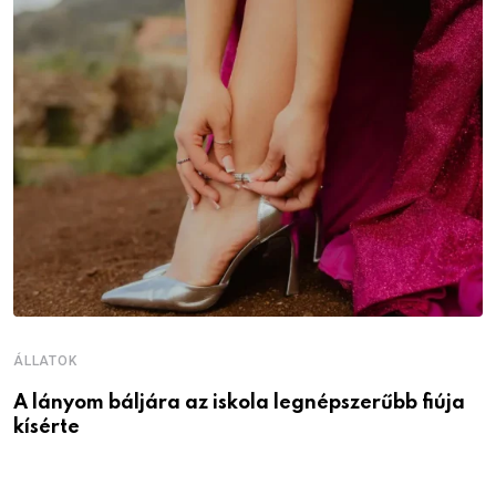
ÁLLATOK
Á
A lányom báljára az iskola legnépszerűbb fiúja
I
kísérte
M