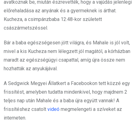
avatkoznak be, miután észrevették, hogy a vajúdás jelenlegi
előrehaladása az anyának és a gyermeknek is árthat.
Kucheza, a csimpánzbaba 12:48-kor született
császármetszéssel.
Bár a baba egészségesen jött világra, és Mahale is jól volt,
mivel a kis Kucheza nem lélegzett jól magától, a kórházban
maradt az egészségügyi csapattal, amíg újra össze nem
hozhatták az anyukájával.
A Sedgwick Megyei Állatkert a Facebookon tett közzé egy
frissítést, amelyben tudatta mindenkivel, hogy majdnem 2
teljes nap után Mahale és a baba újra együtt vannak! A
frissítéshez csatolt
videó
megmelengeti a szíveket az
interneten.