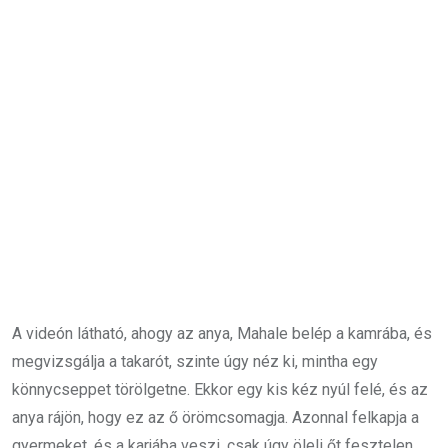
A videón látható, ahogy az anya, Mahale belép a kamrába, és
megvizsgálja a takarót, szinte úgy néz ki, mintha egy
könnycseppet törölgetne. Ekkor egy kis kéz nyúl felé, és az
anya rájön, hogy ez az ő örömcsomagja. Azonnal felkapja a
gyermeket, és a karjába veszi, csak úgy öleli őt fesztelen