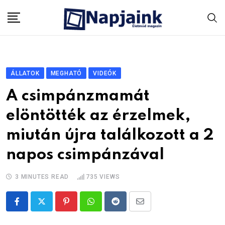
Skip
to
content
ÁLLATOK
MEGHATÓ
VIDEÓK
A csimpánzmamát
elöntötték az érzelmek,
miután újra találkozott a 2
napos csimpánzával
3 MINUTES READ
735
VIEWS
Pinterest
Whatsapp
Reddit
Share
via