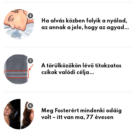
életemet
Ha alvás közben folyik a nyálad,
az annak a jele, hogy az agyad…
A törülközőkön lévő titokzatos
csíkok valódi célja…
Meg Fosterért mindenki odáig
volt – itt van ma, 77 évesen