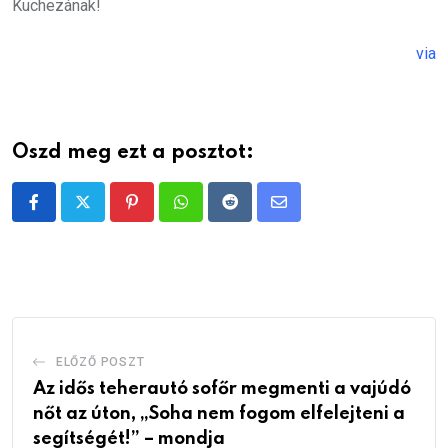
Kuchezának!
via
Oszd meg ezt a posztot:
Pinterest
Whatsapp
Reddit
Share
via
Email
ELŐZŐ POSZT
Az idős teherautó sofőr megmenti a vajúdó
nőt az úton, „Soha nem fogom elfelejteni a
segítségét!” – mondja