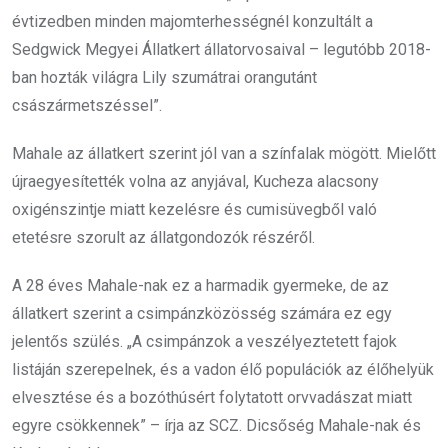
évtizedben minden majomterhességnél konzultált a
Sedgwick Megyei Állatkert állatorvosaival – legutóbb 2018-
ban hozták világra Lily szumátrai orangutánt
császármetszéssel”.
Mahale az állatkert szerint jól van a színfalak mögött. Mielőtt
újraegyesítették volna az anyjával, Kucheza alacsony
oxigénszintje miatt kezelésre és cumisüvegből való
etetésre szorult az állatgondozók részéről.
A 28 éves Mahale-nak ez a harmadik gyermeke, de az
állatkert szerint a csimpánzközösség számára ez egy
jelentős szülés. „A csimpánzok a veszélyeztetett fajok
listáján szerepelnek, és a vadon élő populációk az élőhelyük
elvesztése és a bozóthúsért folytatott orvvadászat miatt
egyre csökkennek” – írja az SCZ. Dicsőség Mahale-nak és