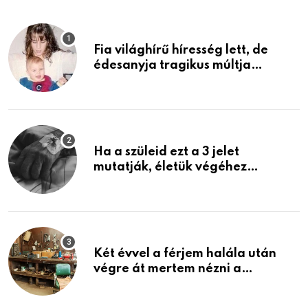
Fia világhírű híresség lett, de
édesanyja tragikus múltja
rosszabb, mint azt el tudnád
képzelni
Ha a szüleid ezt a 3 jelet
mutatják, életük végéhez
közeledhetnek. Készülj fel arra,
ami jön
Két évvel a férjem halála után
végre át mertem nézni a
garázsban lévő holmiját – amit
találtam, megváltoztatta az