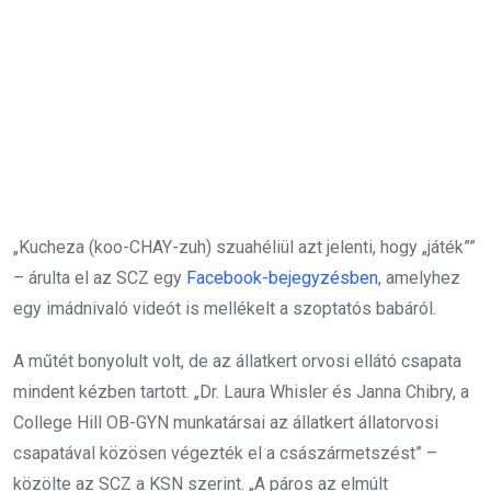
„Kucheza (koo-CHAY-zuh) szuahéliül azt jelenti, hogy „játék””
– árulta el az SCZ egy
Facebook-bejegyzésben
, amelyhez
egy imádnivaló videót is mellékelt a szoptatós babáról.
A műtét bonyolult volt, de az állatkert orvosi ellátó csapata
mindent kézben tartott. „Dr. Laura Whisler és Janna Chibry, a
College Hill OB-GYN munkatársai az állatkert állatorvosi
csapatával közösen végezték el a császármetszést” –
közölte az SCZ a KSN szerint. „A páros az elmúlt