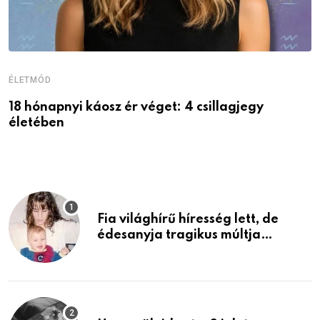
ÉLETMÓD
É
18 hónapnyi káosz ér véget: 4 csillagjegy
A
életében
P
Fia világhírű híresség lett, de
édesanyja tragikus múltja
rosszabb, mint azt el tudnád
képzelni