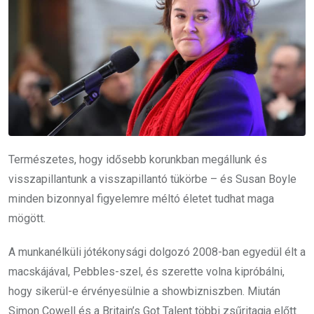
Természetes, hogy idősebb korunkban megállunk és
visszapillantunk a visszapillantó tükörbe – és Susan Boyle
minden bizonnyal figyelemre méltó életet tudhat maga
mögött.
A munkanélküli jótékonysági dolgozó 2008-ban egyedül élt a
macskájával, Pebbles-szel, és szerette volna kipróbálni,
hogy sikerül-e érvényesülnie a showbizniszben. Miután
Simon Cowell és a Britain’s Got Talent többi zsűritagja előtt