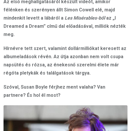
Az első meghallgatásáról készült videót, amikor
félénken és szerényen állt Simon Cowell elé, majd
mindenkit levett a lábáról a
Les Misérables-ből
az „I
Dreamed a Dream” című dal előadásával, milliók nézték
meg.
Hírnévre tett szert, valamint dollármilliókat keresett az
albumeladások révén. Az útja azonban nem volt csupa
napsütés és rózsa, az énekesnő szerelmi élete már
régóta pletykák és találgatások tárgya.
Szóval, Susan Boyle férjhez ment valaha? Van
partnere? És hol él most?