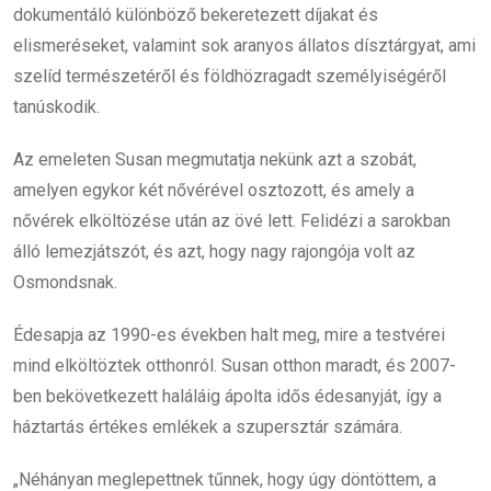
dokumentáló különböző bekeretezett díjakat és
elismeréseket, valamint sok aranyos állatos dísztárgyat, ami
szelíd természetéről és földhözragadt személyiségéről
tanúskodik.
Az emeleten Susan megmutatja nekünk azt a szobát,
amelyen egykor két nővérével osztozott, és amely a
nővérek elköltözése után az övé lett. Felidézi a sarokban
álló lemezjátszót, és azt, hogy nagy rajongója volt az
Osmondsnak.
Édesapja az 1990-es években halt meg, mire a testvérei
mind elköltöztek otthonról. Susan otthon maradt, és 2007-
ben bekövetkezett haláláig ápolta idős édesanyját, így a
háztartás értékes emlékek a szupersztár számára.
„Néhányan meglepettnek tűnnek, hogy úgy döntöttem, a