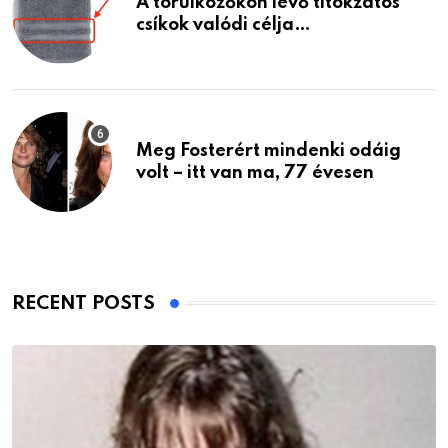
A törülközőkön lévő titokzatos
csíkok valódi célja…
Meg Fosterért mindenki odáig
volt – itt van ma, 77 évesen
RECENT POSTS