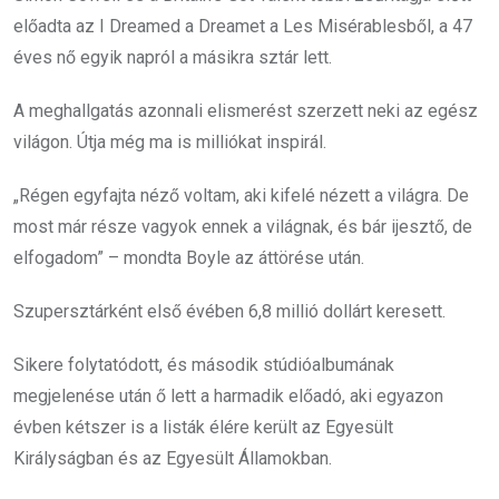
előadta az I Dreamed a Dreamet a Les Misérablesből, a 47
éves nő egyik napról a másikra sztár lett.
A meghallgatás azonnali elismerést szerzett neki az egész
világon. Útja még ma is milliókat inspirál.
„Régen egyfajta néző voltam, aki kifelé nézett a világra. De
most már része vagyok ennek a világnak, és bár ijesztő, de
elfogadom” – mondta Boyle az áttörése után.
Szupersztárként első évében 6,8 millió dollárt keresett.
Sikere folytatódott, és második stúdióalbumának
megjelenése után ő lett a harmadik előadó, aki egyazon
évben kétszer is a listák élére került az Egyesült
Királyságban és az Egyesült Államokban.