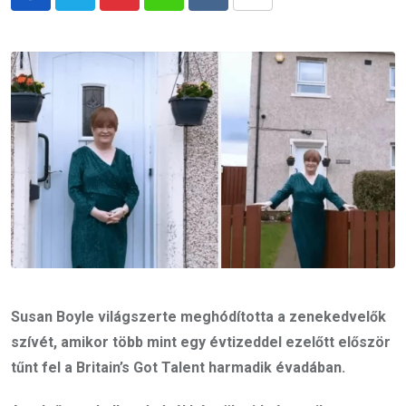
Pinterest
Whatsapp
Reddit
Share
via
Email
Susan Boyle világszerte meghódította a zenekedvelők
szívét, amikor több mint egy évtizeddel ezelőtt először
tűnt fel a Britain’s Got Talent harmadik évadában.