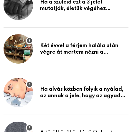
Ha a szüleid ezt a 3 jelet
mutatják, életük végéhez
közeledhetnek. Készülj fel arra,
ami jön
Két évvel a férjem halála után
végre át mertem nézni a
garázsban lévő holmiját – amit
találtam, megváltoztatta az
életemet
Ha alvás közben folyik a nyálad,
az annak a jele, hogy az agyad…