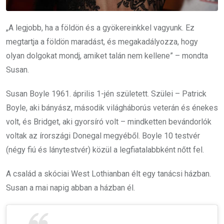
„A legjobb, ha a földön és a gyökereinkkel vagyunk. Ez
megtartja a földön maradást, és megakadályozza, hogy
olyan dolgokat mondj, amiket talán nem kellene” – mondta
Susan.
Susan Boyle 1961. április 1-jén született. Szülei – Patrick
Boyle, aki bányász, második világháborús veterán és énekes
volt, és Bridget, aki gyorsíró volt – mindketten bevándorlók
voltak az írországi Donegal megyéből. Boyle 10 testvér
(négy fiú és lánytestvér) közül a legfiatalabbként nőtt fel.
A család a skóciai West Lothianban élt egy tanácsi házban.
Susan a mai napig abban a házban él.