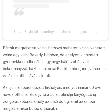
Susan Boyle (@susanboylemusic) által megosztott bejegyzés
Bármit megtehetett volna, bárhová mehetett volna, vehetett
volna egy villát Beverly Hillsben, de ehelyett visszatért
gyermekkori otthonába, egy négy hálószobás volt
önkormányzati házba a skóciai Blackburnben, megvásárolta,
és álmai otthonává alakította.
Az újonnan berendezett lakhelyén, amelyet immár 60 éve
nevez otthonának, egy túra során elárulja lenyűgöző új
zongoraszobáját, amely az első dolog, amit az ember
meglát, amikor belép otthonába.