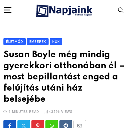
Skip
to
content
ÉLETMÓD
EMBEREK
NŐK
Susan Boyle még mindig
gyerekkori otthonában él –
most bepillantást enged a
felújítás utáni ház
belsejébe
6 MINUTES READ
43496
VIEWS