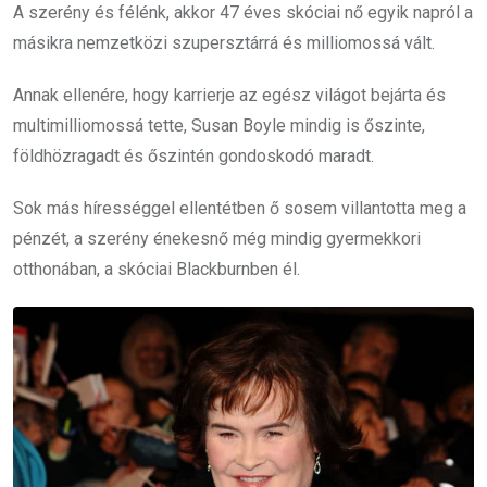
A szerény és félénk, akkor 47 éves skóciai nő egyik napról a
másikra nemzetközi szupersztárrá és milliomossá vált.
Annak ellenére, hogy karrierje az egész világot bejárta és
multimilliomossá tette, Susan Boyle mindig is őszinte,
földhözragadt és őszintén gondoskodó maradt.
Sok más hírességgel ellentétben ő sosem villantotta meg a
pénzét, a szerény énekesnő még mindig gyermekkori
otthonában, a skóciai Blackburnben él.