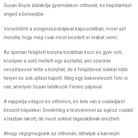
Susan Boyle átalakítja gyermekkori otthonát, és bepillantást
enged a belsejébe
Viccelődött a zongoraszobájával kapcsolatban, mivel azt
mondta, hogy még csak most kezdett el órákat venni.
Az újonnan felújított konyha korábban kicsi és gyér volt,
középen a sütő mellett egy asztallal, ami szerinte
veszélyessé tette a konyhát, de a felújítással sokkal több
helyet és sok újítást kapott. Még egy bekeretezett fotó is
van, amelyen Susan találkozik Ferenc pápával.
A nappalija világos és otthonos, és tele van a családjáról
készült képekkel. Eredetileg a testvéreivel az egész család
a házban lakott, de most sokkal tágasabbnak érezheti.
Ahogy végigmegyünk az otthonán, láthatjuk a karrierjét