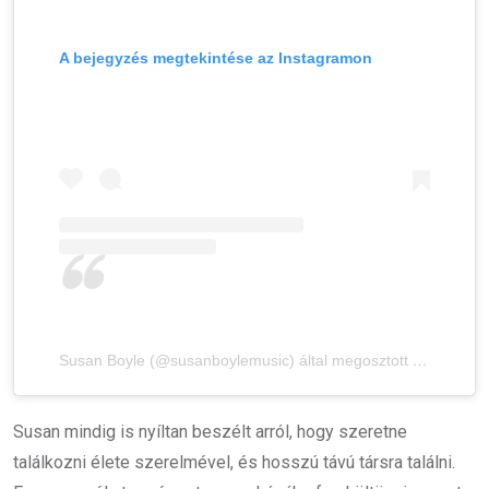
A bejegyzés megtekintése az Instagramon
Susan Boyle (@susanboylemusic) által megosztott bejegyzés
Susan mindig is nyíltan beszélt arról, hogy szeretne
találkozni élete szerelmével, és hosszú távú társra találni.