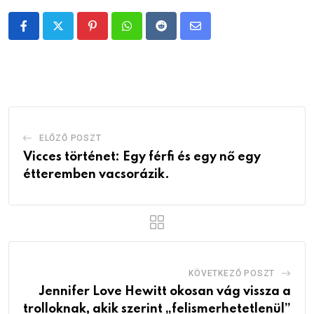
Pinterest
Whatsapp
Reddit
Share
via
Email
ELŐZŐ POSZT
Vicces történet: Egy férfi és egy nő egy
étteremben vacsorázik.
KÖVETKEZŐ POSZT
Jennifer Love Hewitt okosan vág vissza a
trolloknak, akik szerint „felismerhetetlenül”