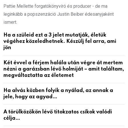
Pattie Mellette forgatókönyvíró és producer - de ma
leginkább a popszenzáció Justin Beiber édesanyjaként
ismert.
Ha a szüleid ezt a 3 jelet mutatják, életük
végéhez közeledhetnek. Készülj fel arra, ami
jön
Két évvel a férjem halála után végre át mertem
nézni a garázsban lévő holmiját – amit találtam,
megváltoztatta az életemet
Ha alvás közben folyik a nyálad, az annak a
jele, hogy az agyad…
A törülközőkön lévő titokzatos csíkok valódi
célja…