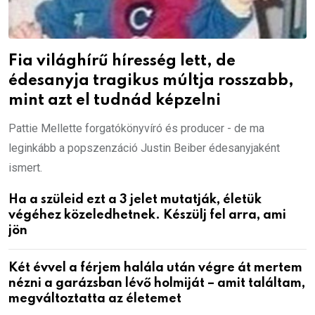
Fia világhírű híresség lett, de
édesanyja tragikus múltja rosszabb,
mint azt el tudnád képzelni
Pattie Mellette forgatókönyvíró és producer - de ma
leginkább a popszenzáció Justin Beiber édesanyjaként
ismert.
Ha a szüleid ezt a 3 jelet mutatják, életük
végéhez közeledhetnek. Készülj fel arra, ami
jön
Két évvel a férjem halála után végre át mertem
nézni a garázsban lévő holmiját – amit találtam,
megváltoztatta az életemet