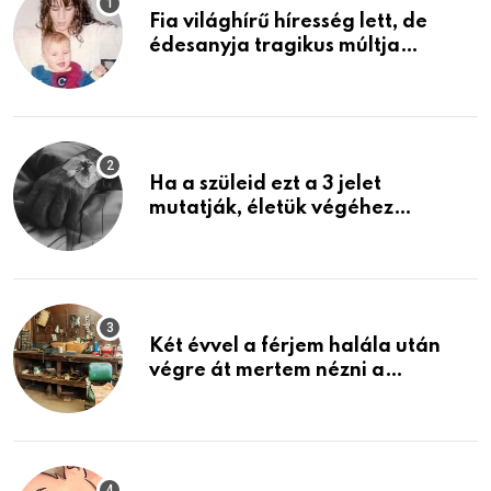
Fia világhírű híresség lett, de
édesanyja tragikus múltja
rosszabb, mint azt el tudnád
képzelni
Ha a szüleid ezt a 3 jelet
mutatják, életük végéhez
közeledhetnek. Készülj fel arra,
ami jön
Két évvel a férjem halála után
végre át mertem nézni a
garázsban lévő holmiját – amit
találtam, megváltoztatta az
életemet