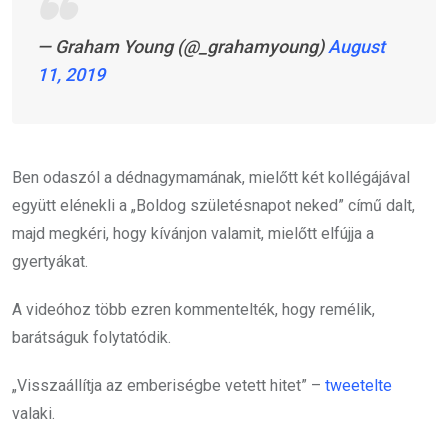
— Graham Young (@_grahamyoung)
August
11, 2019
Ben odaszól a dédnagymamának, mielőtt két kollégájával
együtt elénekli a „Boldog születésnapot neked” című dalt,
majd megkéri, hogy kívánjon valamit, mielőtt elfújja a
gyertyákat.
A videóhoz több ezren kommentelték, hogy remélik,
barátságuk folytatódik.
„Visszaállítja az emberiségbe vetett hitet” –
tweetelte
valaki.