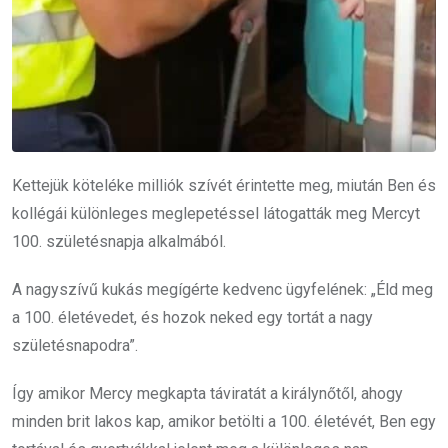
Kettejük köteléke milliók szívét érintette meg, miután Ben és
kollégái különleges meglepetéssel látogatták meg Mercyt
100. születésnapja alkalmából.
A nagyszívű kukás megígérte kedvenc ügyfelének: „Éld meg
a 100. életévedet, és hozok neked egy tortát a nagy
születésnapodra”.
Így amikor Mercy megkapta táviratát a királynőtől, ahogy
minden brit lakos kap, amikor betölti a 100. életévét, Ben egy