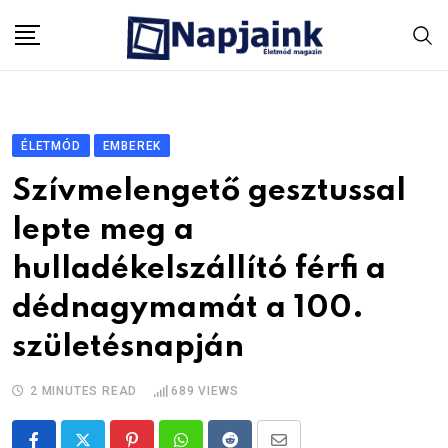
Skip
to
content
ÉLETMÓD
EMBEREK
Szívmelengető gesztussal
lepte meg a
hulladékelszállító férfi a
dédnagymamát a 100.
születésnapján
2 MINUTES READ
689
VIEWS