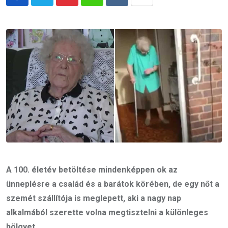
Pinterest
Whatsapp
Reddit
Share
via
Email
A 100. életév betöltése mindenképpen ok az
ünneplésre a család és a barátok körében, de egy nőt a
szemét szállítója is meglepett, aki a nagy nap
alkalmából szerette volna megtisztelni a különleges
hölgyet.