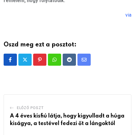
remélem, hogy folytatódik.
via
Oszd meg ezt a posztot:
Pinterest
Whatsapp
Reddit
Share
via
Email
ELŐZŐ POSZT
A 4 éves kisfiú látja, hogy kigyulladt a húga
kiságya, a testével fedezi őt a lángoktól