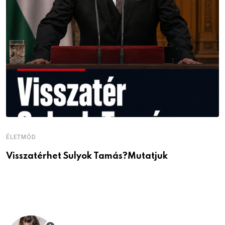
ÉLETMÓD
É
Visszatérhet Sulyok Tamás?Mutatjuk
J
p