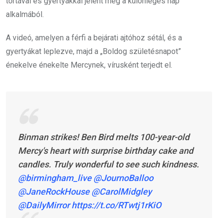
tortával és gyertyákkal jelent meg a különleges nap
alkalmából.
A videó, amelyen a férfi a bejárati ajtóhoz sétál, és a
gyertyákat leplezve, majd a „Boldog születésnapot”
énekelve énekelte Mercynek, vírusként terjedt el.
Binman strikes! Ben Bird melts 100-year-old
Mercy's heart with surprise birthday cake and
candles. Truly wonderful to see such kindness.
@birmingham_live
@JournoBalloo
@JaneRockHouse
@CarolMidgley
@DailyMirror
https://t.co/RTwtj1rKiO