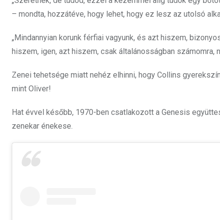
„Szeretnék, de tudod, ezzel a kezemmel alig tudok egy boto
– mondta, hozzátéve, hogy lehet, hogy ez lesz az utolsó alka
„Mindannyian korunk férfiai vagyunk, és azt hiszem, bizonyos
hiszem, igen, azt hiszem, csak általánosságban számomra, 
Zenei tehetsége miatt nehéz elhinni, hogy Collins gyereksz
mint Oliver!
Hat évvel később, 1970-ben csatlakozott a Genesis együttes
zenekar énekese.