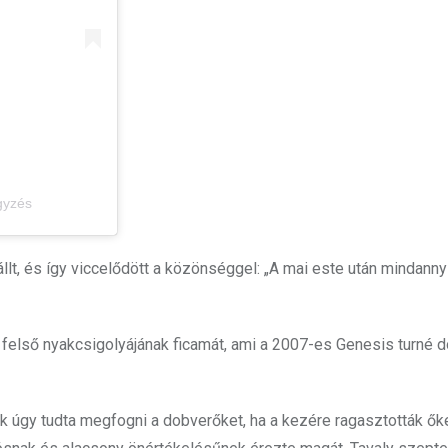
egyzés
állt, és így viccelődött a közönséggel: „A mai este után mindann
 felső nyakcsigolyájának ficamát, ami a 2007-es Genesis turné 
ak úgy tudta megfogni a dobverőket, ha a kezére ragasztották ők