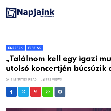
Skip
to
content
EMBEREK
FÉRFIAK
„Találnom kell egy igazi mu
utolsó koncertjén búcsúzik 
5 MINUTES READ
552
VIEWS
Pinterest
Whatsapp
Reddit