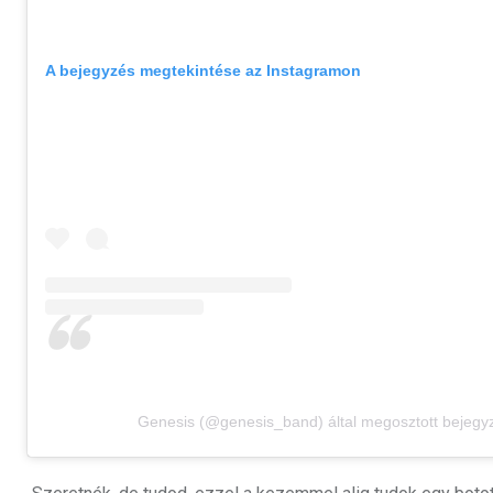
A bejegyzés megtekintése az Instagramon
Genesis (@genesis_band) által megosztott bejegy