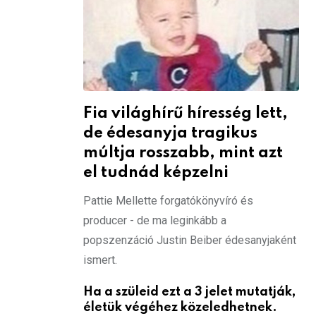
Fia világhírű híresség lett,
de édesanyja tragikus
múltja rosszabb, mint azt
el tudnád képzelni
Pattie Mellette forgatókönyvíró és
producer - de ma leginkább a
popszenzáció Justin Beiber édesanyjaként
ismert.
Ha a szüleid ezt a 3 jelet mutatják,
életük végéhez közeledhetnek.