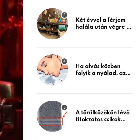
Készülj fel arra, ami
jön
Két évvel a férjem
halála után végre át
mertem nézni a
garázsban lévő
holmiját – amit
találtam,
megváltoztatta az
Ha alvás közben
életemet
folyik a nyálad, az
annak a jele, hogy
az agyad…
A törülközőkön lévő
titokzatos csíkok
valódi célja…