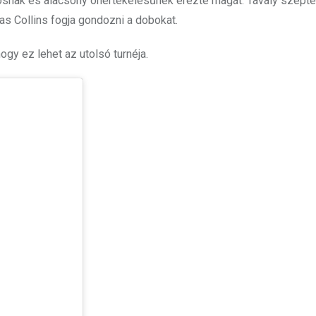
iósnak és alacsony önértékelésűnek érezte magát. Tavaly szep
las Collins fogja gondozni a dobokat.
gy ez lehet az utolsó turnéja.