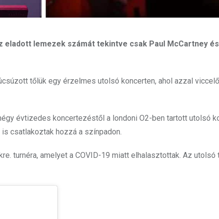
 az eladott lemezek számát tekintve csak Paul McCartney é
csúzott tőlük egy érzelmes utolsó koncerten, ahol azzal viccelő
y évtizedes koncertezéstől a londoni O2-ben tartott utolsó ko
 is csatlakoztak hozzá a színpadon.
kre. turnéra, amelyet a COVID-19 miatt elhalasztottak. Az utolsó 