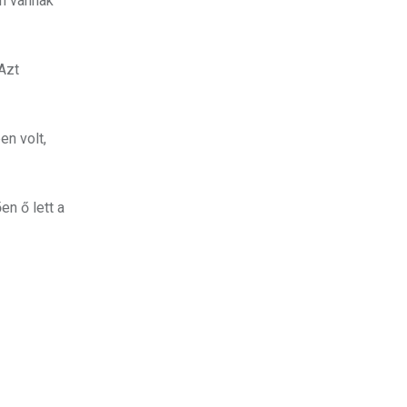
an vannak”
Azt
en volt,
n ő lett a