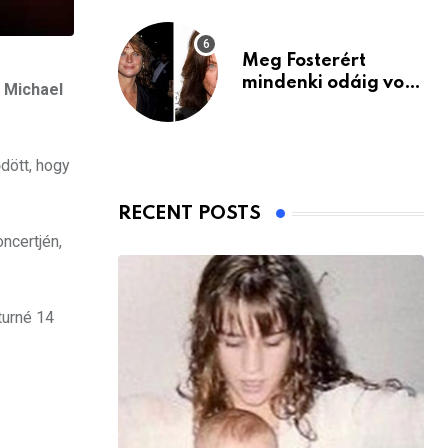
Meg Fosterért
mindenki odáig volt
s Michael
– itt van ma, 77
évesen
dött, hogy
RECENT POSTS
ncertjén,
turné 14