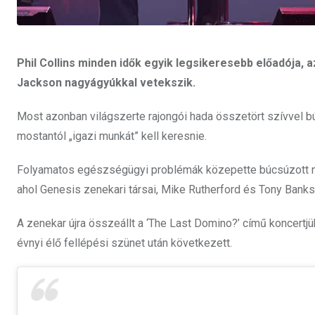
Phil Collins minden idők egyik legsikeresebb előadója,
Jackson nagyágyúkkal vetekszik.
Most azonban világszerte rajongói hada összetört szívvel bú
mostantól „igazi munkát” kell keresnie.
Folyamatos egészségügyi problémák közepette búcsúzott nég
ahol Genesis zenekari társai, Mike Rutherford és Tony Banks
A zenekar újra összeállt a ‘The Last Domino?’ című koncertjü
évnyi élő fellépési szünet után következett.