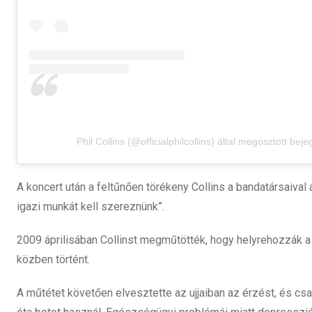
Phil Collins (@officialphilcollins) által megosztott bej
A koncert után a feltűnően törékeny Collins a bandatársaival 
igazi munkát kell szereznünk”.
2009 áprilisában Collinst megműtötték, hogy helyrehozzák a
közben történt.
A műtétet követően elvesztette az ujjaiban az érzést, és cs