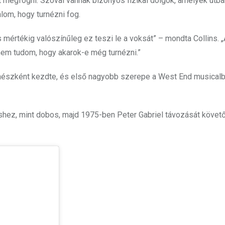
t megfogni. Szóval vannak bizonyos fizikai dolgok, amelyek útb
lom, hogy turnézni fog.
 mértékig valószínűleg ez teszi le a voksát” – mondta Collins. „
nem tudom, hogy akarok-e még turnézni.”
ínészként kezdte, és első nagyobb szerepe a West End musicalb
hez, mint dobos, majd 1975-ben Peter Gabriel távozását követőe