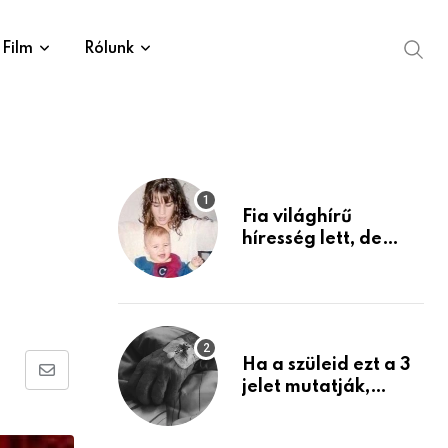
Film
Rólunk
Fia világhírű
híresség lett, de
édesanyja tragikus
múltja rosszabb,
mint azt el tudnád
képzelni
Ha a szüleid ezt a 3
Share
jelet mutatják,
életük végéhez
via
közeledhetnek.
Email