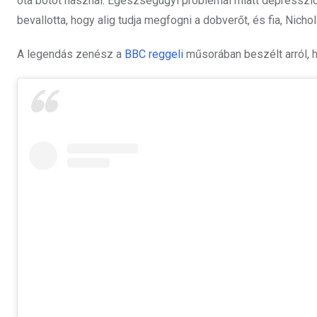
óta botot használ. Egészségügyi problémái miatt depressz
bevallotta, hogy alig tudja megfogni a dobverőt, és fia, Nicho
A legendás zenész a
BBC reggeli
műsorában beszélt arról, ho