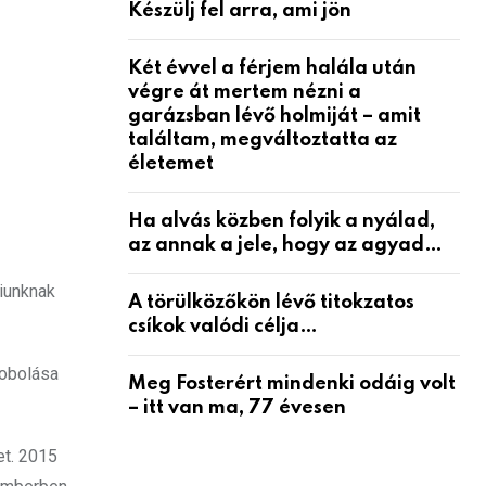
Készülj fel arra, ami jön
Két évvel a férjem halála után
végre át mertem nézni a
garázsban lévő holmiját – amit
találtam, megváltoztatta az
életemet
Ha alvás közben folyik a nyálad,
az annak a jele, hogy az agyad…
yiunknak
A törülközőkön lévő titokzatos
csíkok valódi célja…
dobolása
Meg Fosterért mindenki odáig volt
– itt van ma, 77 évesen
et. 2015