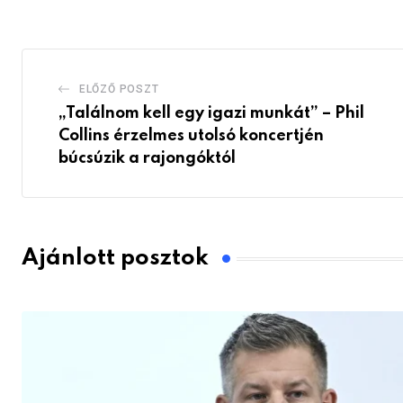
Email
ELŐZŐ POSZT
„Találnom kell egy igazi munkát” – Phil
Collins érzelmes utolsó koncertjén
búcsúzik a rajongóktól
Ajánlott posztok