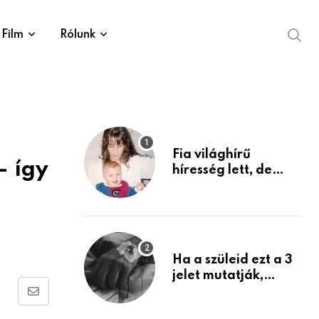
Film
Rólunk
Fia világhírű
– így
híresség lett, de
édesanyja tragikus
múltja rosszabb,
mint azt el tudnád
képzelni
Ha a szüleid ezt a 3
jelet mutatják,
életük végéhez
Share
közeledhetnek.