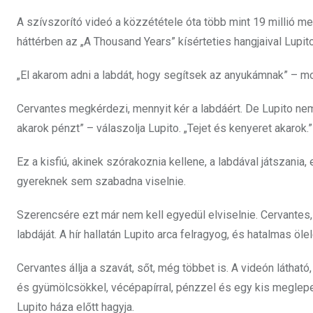
A szívszorító videó a közzététele óta több mint 19 millió meg
háttérben az „A Thousand Years” kísérteties hangjaival Lupito
„El akarom adni a labdát, hogy segítsek az anyukámnak” – m
Cervantes megkérdezi, mennyit kér a labdáért. De Lupito nem
akarok pénzt” – válaszolja Lupito. „Tejet és kenyeret akarok.”
Ez a kisfiú, akinek szórakoznia kellene, a labdával játszania,
gyereknek sem szabadna viselnie.
Szerencsére ezt már nem kell egyedül elviselnie. Cervantes,
labdáját. A hír hallatán Lupito arca felragyog, és hatalmas öle
Cervantes állja a szavát, sőt, még többet is. A videón láthat
és gyümölcsökkel, vécépapírral, pénzzel és egy kis meglepe
Lupito háza előtt hagyja.