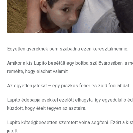
Egyetlen gyereknek sem szabadna ezen keresztülmennie.
Amikor a kis Lupito besétált egy boltba szülővárosában, a m
remélte, hogy eladhat valamit.
Az egyetlen játékát – egy piszkos fehér és zöld focilabdát.
Lupito édesapja évekkel ezelőtt elhagyta, így egyedülálló é
küzdött, hogy ételt tegyen az asztalra.
Lupito kétségbeesetten szeretett volna segíteni. Ezért a kis
jutott.