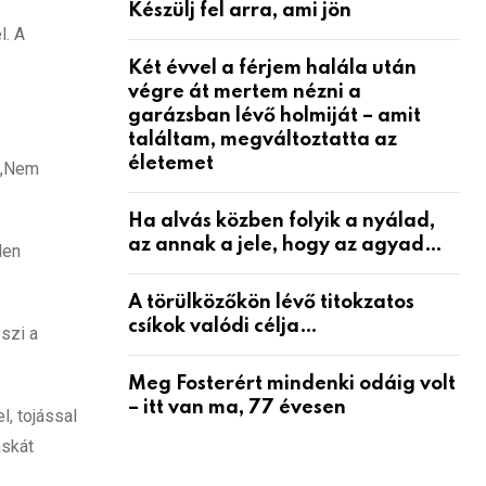
Készülj fel arra, ami jön
l. A
Két évvel a férjem halála után
végre át mertem nézni a
garázsban lévő holmiját – amit
találtam, megváltoztatta az
életemet
. „Nem
Ha alvás közben folyik a nyálad,
az annak a jele, hogy az agyad…
len
A törülközőkön lévő titokzatos
csíkok valódi célja…
szi a
Meg Fosterért mindenki odáig volt
– itt van ma, 77 évesen
l, tojással
áskát