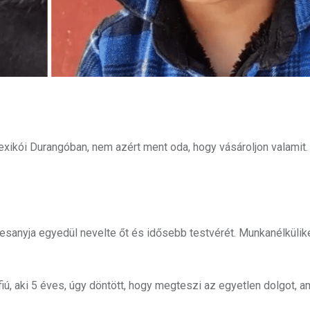
exikói Durangóban, nem azért ment oda, hogy vásároljon valamit.
desanyja egyedül nevelte őt és idősebb testvérét. Munkanélkülik
fiú, aki 5 éves, úgy döntött, hogy megteszi az egyetlen dolgot, 