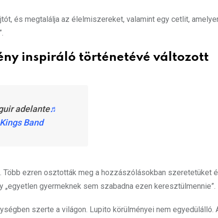
tót, és megtalálja az élelmiszereket, valamint egy cetlit, amelyen
”.
ény inspiráló történetévé változott
guir adelante
♬
 Kings Band
ét. Több ezren osztották meg a hozzászólásokban szeretetüket 
hogy „egyetlen gyermeknek sem szabadna ezen keresztülmennie”.
ységben szerte a világon. Lupito körülményei nem egyedülálló.