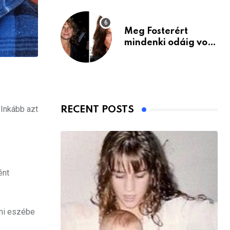
Meg Fosterért
mindenki odáig volt
– itt van ma, 77
évesen
 Inkább azt
RECENT POSTS
ént
ami eszébe