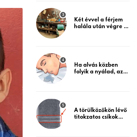
via
Készülj fel arra, ami
jön
Email
Két évvel a férjem
halála után végre át
mertem nézni a
garázsban lévő
holmiját – amit
találtam,
megváltoztatta az
Ha alvás közben
életemet
folyik a nyálad, az
annak a jele, hogy
az agyad…
A törülközőkön lévő
titokzatos csíkok
valódi célja…