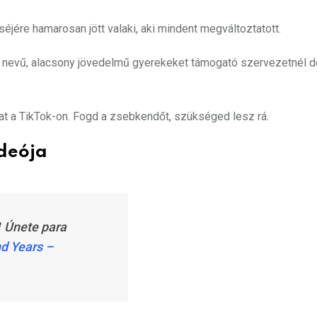
jére hamarosan jött valaki, aki mindent megváltoztatott.
) nevű, alacsony jövedelmű gyerekeket támogató szervezetnél d
kat a TikTok-on. Fogd a zsebkendőt, szükséged lesz rá.
ideója
1 Únete para
d Years –