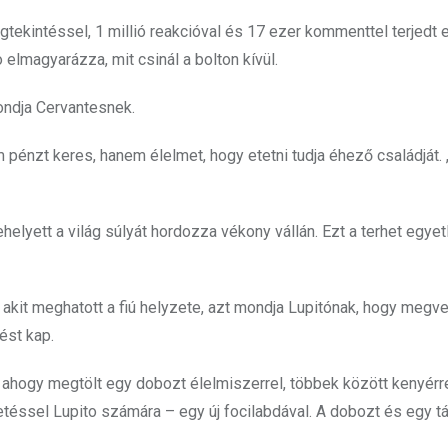
tekintéssel, 1 millió reakcióval és 17 ezer kommenttel terjedt e
 elmagyarázza, mit csinál a bolton kívül.
ondja Cervantesnek.
 pénzt keres, hanem élelmet, hogy etetni tudja éhező családját
 ehelyett a világ súlyát hordozza vékony vállán. Ezt a terhet egyet
 akit meghatott a fiú helyzete, azt mondja Lupitónak, hogy megve
lést kap.
ó, ahogy megtölt egy dobozt élelmiszerrel, többek között kenyérre
téssel Lupito számára – egy új focilabdával. A dobozt és egy t