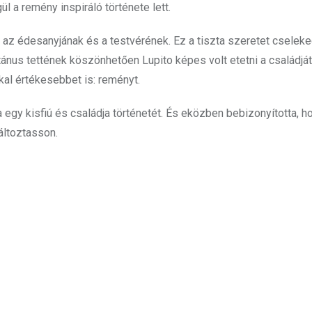
l a remény inspiráló története lett.
n az édesanyjának és a testvérének. Ez a tiszta szeretet cseleke
ánus tettének köszönhetően Lupito képes volt etetni a családját
al értékesebbet is: reményt.
 egy kisfiú és családja történetét. És eközben bebizonyította, h
áltoztasson.