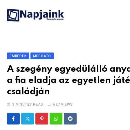
Skip
to
content
EMBEREK
MEGHATÓ
A szegény egyedülálló anya 
a fia eladja az egyetlen já
családján
3 MINUTES READ
627
VIEWS
Pinterest
Whatsapp
Reddit