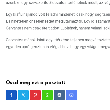
azonban egy szívszorító áldozatos történetnek indult, az végü
Egy kisfiú hajlandó volt feladni mindenét, csak hogy segítse
És hihetetlen önzetlenségét megjutalmazták. Egy jó szamarit
Cervantes nem csak ételt adott Lupitónak, hanem valami sokk
Cervantes mások iránti együttérzése teljesen megváltoztatta
egyetlen apró gesztus is elég ahhoz, hogy egy világot megv
Oszd meg ezt a posztot:
Pinterest
Whatsapp
Reddit
Share
via