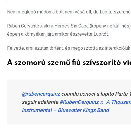
Nem meglepő módon a bolt nem vásárolt, de Lupito szerencsé
Ruben Cervantes, aki a Héroes Sin Capa (köpeny nélküli hős
éppen a környéken járt, amikor észrevette Lupitót.
Felvette, ami ezután történt, és megosztotta az interakcióju
A szomorú szemű fiú szívszorító v
@rubencerquinz
cuando conoci a lupito Parte 
seguir adelante
#RubenCerquinz
♬ A Thousan
Instrumental – Bluewater Kings Band