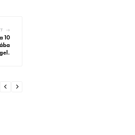
ZT
a 10
lába
gel.