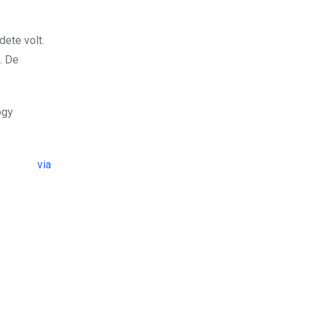
dete volt.
. De
ogy
via