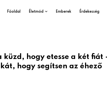
Főoldal
Életmód
Emberek
Érdekesség
küzd, hogy etesse a két fiát 
tékát, hogy segítsen az éhező