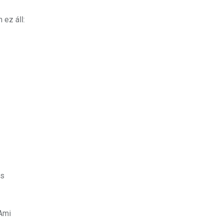
 ez áll:
és
 Ami