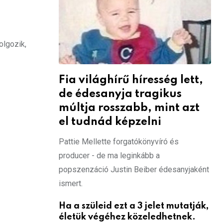
olgozik,
Fia világhírű híresség lett,
de édesanyja tragikus
múltja rosszabb, mint azt
el tudnád képzelni
Pattie Mellette forgatókönyvíró és
producer - de ma leginkább a
popszenzáció Justin Beiber édesanyjaként
ismert.
Ha a szüleid ezt a 3 jelet mutatják,
életük végéhez közeledhetnek.