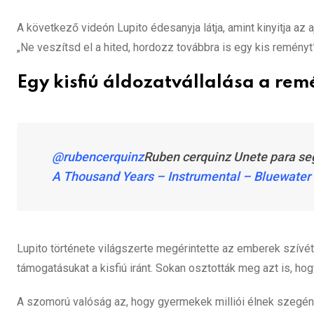
A következő videón Lupito édesanyja látja, amint kinyitja az aj
„Ne veszítsd el a hited, hordozz továbbra is egy kis reményt
Egy kisfiú áldozatvállalása a rem
@rubencerquinz
Ruben cerquinz Unete para se
A Thousand Years – Instrumental – Bluewater
Lupito története világszerte megérintette az emberek szív
támogatásukat a kisfiú iránt. Sokan osztották meg azt is, 
A szomorú valóság az, hogy gyermekek milliói élnek szegén