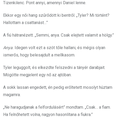
Tizenkilenc. Pont annyi, amennyi Daniel lenne.
Ekkor egy női hang szűrődött ki bentről. „Tyler? Mi történt?
Hallottam a csattanást…”
A fiú hátranézett. „Semmi, anya. Csak elejtett valamit a hölgy.”
Anya.
Idegen volt ezt a szót tőle hallani, és mégis olyan
ismerős, hogy belesajdult a mellkasom.
Tyler leguggolt, és elkezdte felszedni a tányér darabjait.
Mögötte megjelent egy nő az ajtóban.
A sokk lassan engedett, én pedig erőltetett mosolyt húztam
magamra.
„Ne haragudjanak a felfordulásért” mondtam. „Csak… a fiam.
Ha felnőhetett volna, nagyon hasonlítana a fiukra.”