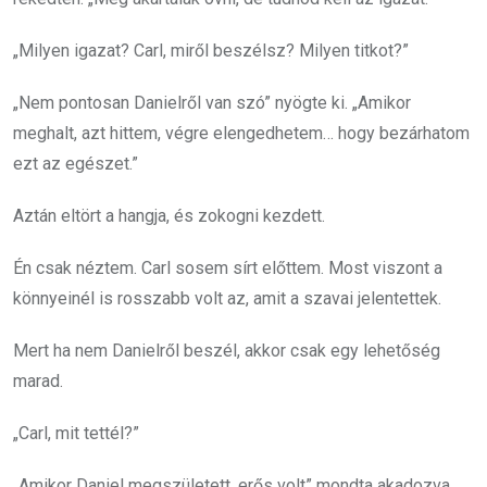
„Milyen igazat? Carl, miről beszélsz? Milyen titkot?”
„Nem pontosan Danielről van szó” nyögte ki. „Amikor
meghalt, azt hittem, végre elengedhetem… hogy bezárhatom
ezt az egészet.”
Aztán eltört a hangja, és zokogni kezdett.
Én csak néztem. Carl sosem sírt előttem. Most viszont a
könnyeinél is rosszabb volt az, amit a szavai jelentettek.
Mert ha nem Danielről beszél, akkor csak egy lehetőség
marad.
„Carl, mit tettél?”
„Amikor Daniel megszületett, erős volt” mondta akadozva.