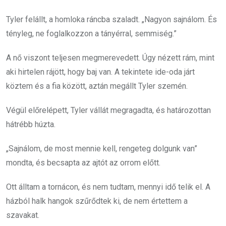
Tyler felállt, a homloka ráncba szaladt. „Nagyon sajnálom. És
tényleg, ne foglalkozzon a tányérral, semmiség.”
A nő viszont teljesen megmerevedett. Úgy nézett rám, mint
aki hirtelen rájött, hogy baj van. A tekintete ide-oda járt
köztem és a fia között, aztán megállt Tyler szemén.
Végül előrelépett, Tyler vállát megragadta, és határozottan
hátrébb húzta.
„Sajnálom, de most mennie kell, rengeteg dolgunk van”
mondta, és becsapta az ajtót az orrom előtt.
Ott álltam a tornácon, és nem tudtam, mennyi idő telik el. A
házból halk hangok szűrődtek ki, de nem értettem a
szavakat.