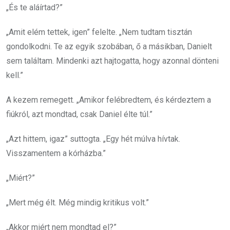
„És te aláírtad?”
„Amit elém tettek, igen” felelte. „Nem tudtam tisztán
gondolkodni. Te az egyik szobában, ő a másikban, Danielt
sem találtam. Mindenki azt hajtogatta, hogy azonnal dönteni
kell.”
A kezem remegett. „Amikor felébredtem, és kérdeztem a
fiúkról, azt mondtad, csak Daniel élte túl.”
„Azt hittem, igaz” suttogta. „Egy hét múlva hívtak.
Visszamentem a kórházba.”
„Miért?”
„Mert még élt. Még mindig kritikus volt.”
„Akkor miért nem mondtad el?”