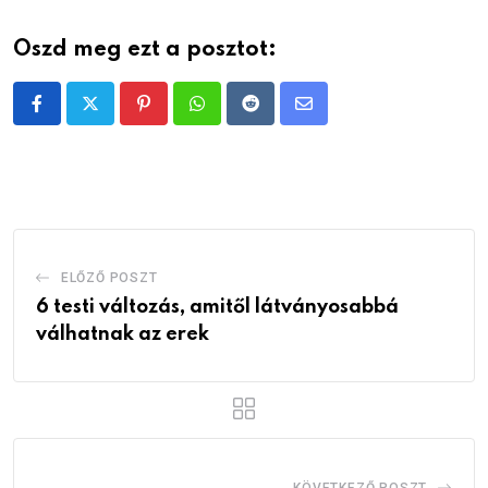
Oszd meg ezt a posztot:
Pinterest
Whatsapp
Reddit
Share
via
Email
ELŐZŐ POSZT
6 testi változás, amitől látványosabbá
válhatnak az erek