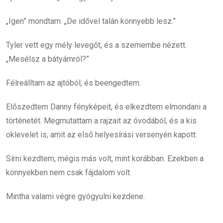
„Igen” mondtam. „De idővel talán könnyebb lesz.”
Tyler vett egy mély levegőt, és a szemembe nézett.
„Mesélsz a bátyámról?”
Félreálltam az ajtóból, és beengedtem.
Előszedtem Danny fényképeit, és elkezdtem elmondani a
történetét. Megmutattam a rajzait az óvodából, és a kis
oklevelet is, amit az első helyesírási versenyén kapott.
Sírni kezdtem, mégis más volt, mint korábban. Ezekben a
könnyekben nem csak fájdalom volt.
Mintha valami végre gyógyulni kezdene.