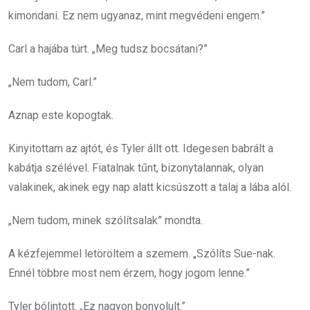
kimondani. Ez nem ugyanaz, mint megvédeni engem.”
Carl a hajába túrt. „Meg tudsz bocsátani?”
„Nem tudom, Carl.”
Aznap este kopogtak.
Kinyitottam az ajtót, és Tyler állt ott. Idegesen babrált a
kabátja szélével. Fiatalnak tűnt, bizonytalannak, olyan
valakinek, akinek egy nap alatt kicsúszott a talaj a lába alól.
„Nem tudom, minek szólítsalak” mondta.
A kézfejemmel letöröltem a szemem. „Szólíts Sue-nak.
Ennél többre most nem érzem, hogy jogom lenne.”
Tyler bólintott. „Ez nagyon bonyolult.”