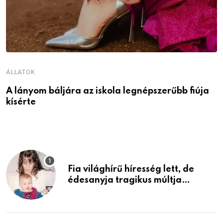
ÁLLATOK
Á
A lányom báljára az iskola legnépszerűbb fiúja
I
kísérte
M
Fia világhírű híresség lett, de
édesanyja tragikus múltja
rosszabb, mint azt el tudnád
képzelni