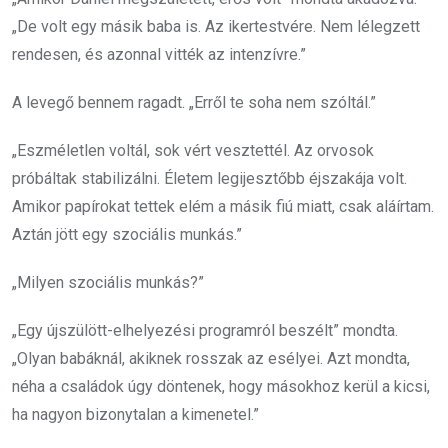
„De volt egy másik baba is. Az ikertestvére. Nem lélegzett
rendesen, és azonnal vitték az intenzívre.”
A levegő bennem ragadt. „Erről te soha nem szóltál.”
„Eszméletlen voltál, sok vért vesztettél. Az orvosok
próbáltak stabilizálni. Életem legijesztőbb éjszakája volt.
Amikor papírokat tettek elém a másik fiú miatt, csak aláírtam.
Aztán jött egy szociális munkás.”
„Milyen szociális munkás?”
„Egy újszülött-elhelyezési programról beszélt” mondta.
„Olyan babáknál, akiknek rosszak az esélyei. Azt mondta,
néha a családok úgy döntenek, hogy másokhoz kerül a kicsi,
ha nagyon bizonytalan a kimenetel.”