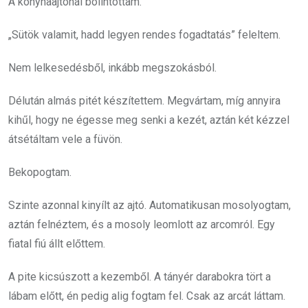
A konyhaajtónál bólintottam.
„Sütök valamit, hadd legyen rendes fogadtatás” feleltem.
Nem lelkesedésből, inkább megszokásból.
Délután almás pitét készítettem. Megvártam, míg annyira
kihűl, hogy ne égesse meg senki a kezét, aztán két kézzel
átsétáltam vele a füvön.
Bekopogtam.
Szinte azonnal kinyílt az ajtó. Automatikusan mosolyogtam,
aztán felnéztem, és a mosoly leomlott az arcomról. Egy
fiatal fiú állt előttem.
A pite kicsúszott a kezemből. A tányér darabokra tört a
lábam előtt, én pedig alig fogtam fel. Csak az arcát láttam.