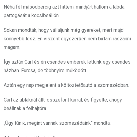
Néha fél másodpercig azt hittem, mindjárt hallom a labda
pattogását a kocsibeállón.
Sokan mondták, hogy vállaljunk még gyereket, mert majd
könnyebb lesz. Én viszont egyszerűen nem bírtam rászánni
magam.
Így aztán Carl és én csendes emberek lettünk egy csendes
házban. Furcsa, de többnyire működött.
Aztán egy nap megjelent a költöztetőautó a szomszédban.
Carl az ablaknál állt, összefont karral, és figyelte, ahogy
beállnak a felhajtóra.
„Úgy tűnik, megint vannak szomszédaink” mondta.