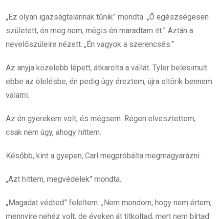
„Ez olyan igazságtalannak tűnik” mondta. „Ő egészségesen
született, én meg nem, mégis én maradtam itt.” Aztán a
nevelőszüleire nézett. „Én vagyok a szerencsés.”
Az anyja közelebb lépett, átkarolta a vállát. Tyler belesimult
ebbe az ölelésbe, én pedig úgy éreztem, újra eltörik bennem
valami.
Az én gyerekem volt, és mégsem. Régen elvesztettem,
csak nem úgy, ahogy hittem.
Később, kint a gyepen, Carl megpróbálta megmagyarázni.
„Azt hittem, megvédelek” mondta.
„Magadat védted” feleltem. „Nem mondom, hogy nem értem,
mennyire nehéz volt, de éveken át titkoltad, mert nem bírtad