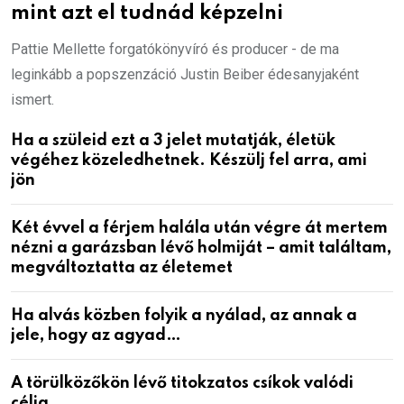
mint azt el tudnád képzelni
Pattie Mellette forgatókönyvíró és producer - de ma
leginkább a popszenzáció Justin Beiber édesanyjaként
ismert.
Ha a szüleid ezt a 3 jelet mutatják, életük
végéhez közeledhetnek. Készülj fel arra, ami
jön
Két évvel a férjem halála után végre át mertem
nézni a garázsban lévő holmiját – amit találtam,
megváltoztatta az életemet
Ha alvás közben folyik a nyálad, az annak a
jele, hogy az agyad…
A törülközőkön lévő titokzatos csíkok valódi
célja…