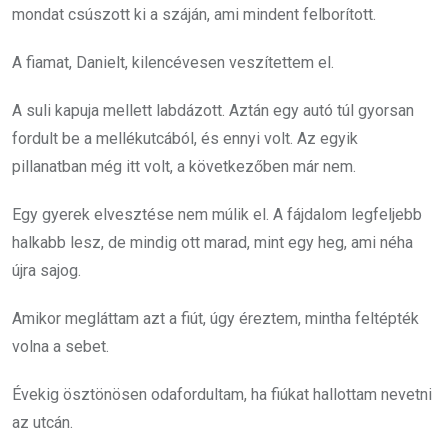
mondat csúszott ki a száján, ami mindent felborított.
A fiamat, Danielt, kilencévesen veszítettem el.
A suli kapuja mellett labdázott. Aztán egy autó túl gyorsan
fordult be a mellékutcából, és ennyi volt. Az egyik
pillanatban még itt volt, a következőben már nem.
Egy gyerek elvesztése nem múlik el. A fájdalom legfeljebb
halkabb lesz, de mindig ott marad, mint egy heg, ami néha
újra sajog.
Amikor megláttam azt a fiút, úgy éreztem, mintha feltépték
volna a sebet.
Évekig ösztönösen odafordultam, ha fiúkat hallottam nevetni
az utcán.