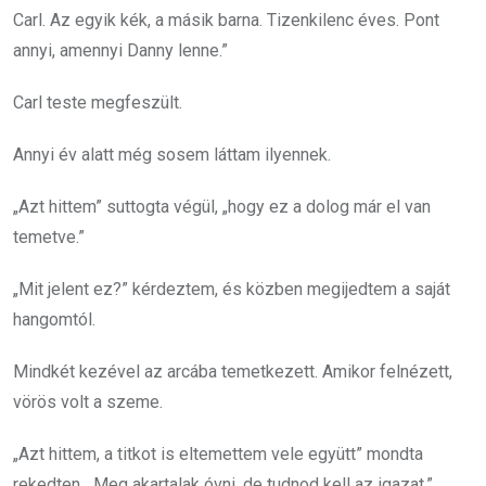
Carl. Az egyik kék, a másik barna. Tizenkilenc éves. Pont
annyi, amennyi Danny lenne.”
Carl teste megfeszült.
Annyi év alatt még sosem láttam ilyennek.
„Azt hittem” suttogta végül, „hogy ez a dolog már el van
temetve.”
„Mit jelent ez?” kérdeztem, és közben megijedtem a saját
hangomtól.
Mindkét kezével az arcába temetkezett. Amikor felnézett,
vörös volt a szeme.
„Azt hittem, a titkot is eltemettem vele együtt” mondta
rekedten. „Meg akartalak óvni, de tudnod kell az igazat.”