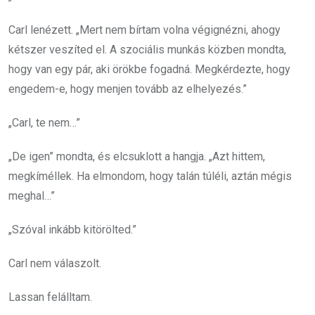
Carl lenézett. „Mert nem bírtam volna végignézni, ahogy
kétszer veszíted el. A szociális munkás közben mondta,
hogy van egy pár, aki örökbe fogadná. Megkérdezte, hogy
engedem-e, hogy menjen tovább az elhelyezés.”
„Carl, te nem…”
„De igen” mondta, és elcsuklott a hangja. „Azt hittem,
megkíméllek. Ha elmondom, hogy talán túléli, aztán mégis
meghal…”
„Szóval inkább kitörölted.”
Carl nem válaszolt.
Lassan felálltam.