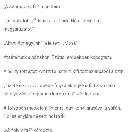
„A szomszéd fiú” mondtam.
Carl bólintott. „Ő lehet a mi fiunk. Nem látok más
magyarázatot.”
„Akkor átmegyünk” feleltem. „Most.”
Átsétáltunk a pázsiton. Ezúttal erősebben kopogtam.
A nő nyitott ajtót. Amint felismert, kifutott az arcából a szín.
„Tizenkilenc éve örökbe fogadtak egy kisfiút a kórházi
elhelyezési programon keresztül?” kérdeztem.
A folyosón megjelent Tyler is, egy konyharuhával a vállán.
Hol az anyjára nézett, hol ránk.
„Mi folyik itt?” kérdezte.