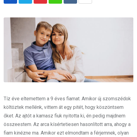
Pinterest
Whatsapp
Reddit
Share
via
Email
Tíz éve eltemettem a 9 éves fiamat. Amikor új szomszédok
költöztek mellénk, vittem át egy pitét, hogy köszöntsem
őket. Az ajtót a kamasz fiuk nyitotta ki, én pedig majdnem
összeestem. Az arca kísértetiesen hasonlított arra, ahogy a
fiam kinézne ma. Amikor ezt elmondtam a férjemnek, olyan