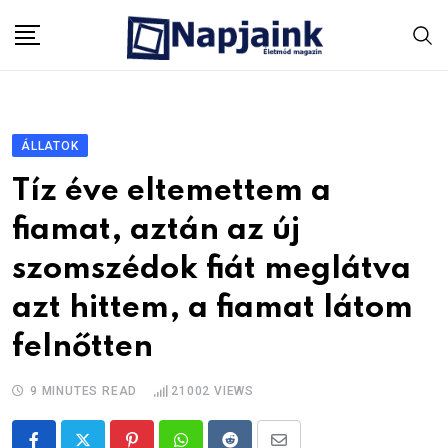
Skip
to
content
ÁLLATOK
Tíz éve eltemettem a
fiamat, aztán az új
szomszédok fiát meglátva
azt hittem, a fiamat látom
felnőtten
9 MINUTES READ
21002
VIEWS