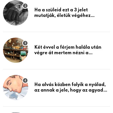
Ha a szüleid ezt a 3 jelet
mutatják, életük végéhez
közeledhetnek. Készülj fel arra,
ami jön
Két évvel a férjem halála után
végre át mertem nézni a
garázsban lévő holmiját – amit
találtam, megváltoztatta az
életemet
Ha alvás közben folyik a nyálad,
az annak a jele, hogy az agyad…