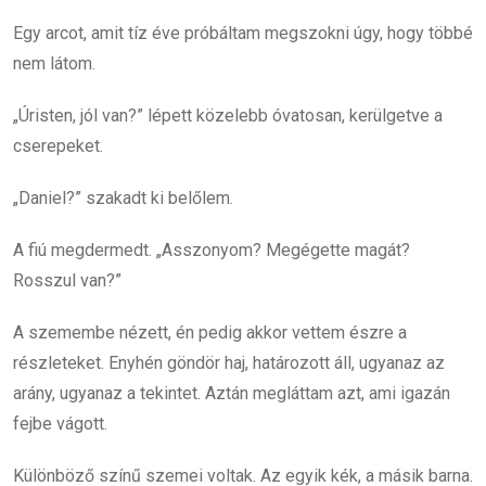
Egy arcot, amit tíz éve próbáltam megszokni úgy, hogy többé
nem látom.
„Úristen, jól van?” lépett közelebb óvatosan, kerülgetve a
cserepeket.
„Daniel?” szakadt ki belőlem.
A fiú megdermedt. „Asszonyom? Megégette magát?
Rosszul van?”
A szemembe nézett, én pedig akkor vettem észre a
részleteket. Enyhén göndör haj, határozott áll, ugyanaz az
arány, ugyanaz a tekintet. Aztán megláttam azt, ami igazán
fejbe vágott.
Különböző színű szemei voltak. Az egyik kék, a másik barna.