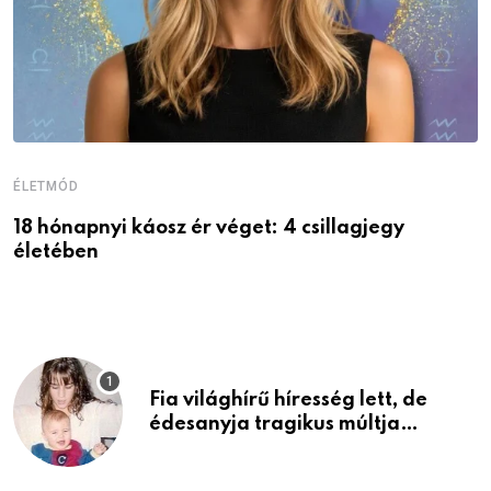
ÉLETMÓD
É
18 hónapnyi káosz ér véget: 4 csillagjegy
A
életében
P
Fia világhírű híresség lett, de
édesanyja tragikus múltja
rosszabb, mint azt el tudnád
képzelni