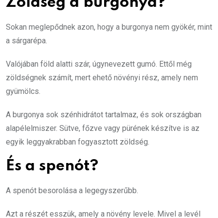
Zöldség a burgonya?
Sokan meglepődnek azon, hogy a burgonya nem gyökér, mint
a sárgarépa.
Valójában föld alatti szár, úgynevezett gumó. Ettől még
zöldségnek számít, mert ehető növényi rész, amely nem
gyümölcs.
A burgonya sok szénhidrátot tartalmaz, és sok országban
alapélelmiszer. Sütve, főzve vagy pürének készítve is az
egyik leggyakrabban fogyasztott zöldség.
És a spenót?
A spenót besorolása a legegyszerűbb.
Azt a részét esszük, amely a növény levele. Mivel a levél