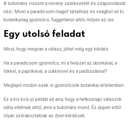
A tudomány viszont a növény szerkezetét és szaporodását
nézi. Mivel a paradicsom magot tartalmaz és virágból nő ki,
botanikailag gyümölcs, függetlenül attól, milyen az íze.
Egy utolsó feladat
Most, hogy megvan a válasz, jöhet még egy kérdés:
Ha a paradicsom gyümölcs, mi a helyzet az uborkával, a
tökkel, a paprikával, a cukkínivel és a padlizsánnal?
Meglepő módon ezek is gyümölcsök botanikai értelemben.
Ez a kis kvíz jó példát ad arra, hogy a hétköznapi válaszok
néha eltérnek attól, amit a tudomány mond. És éppen ettől
olyan szórakoztatóak az ilyen kérdések.