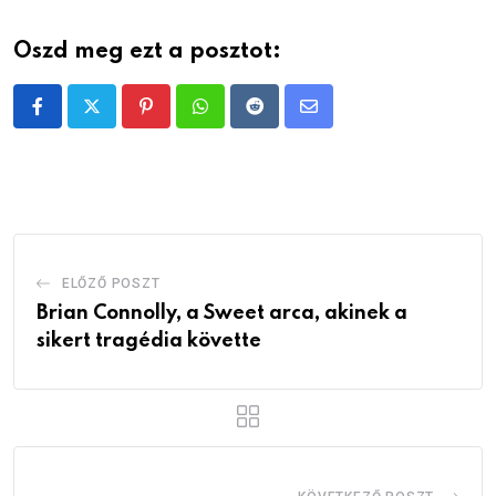
Oszd meg ezt a posztot:
Pinterest
Whatsapp
Reddit
Share
via
Email
ELŐZŐ POSZT
Brian Connolly, a Sweet arca, akinek a
sikert tragédia követte