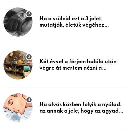
Ha a szüleid ezt a 3 jelet
mutatják, életük végéhez
közeledhetnek. Készülj fel arra,
ami jön
Két évvel a férjem halála után
végre át mertem nézni a
garázsban lévő holmiját – amit
találtam, megváltoztatta az
életemet
Ha alvás közben folyik a nyálad,
az annak a jele, hogy az agyad…