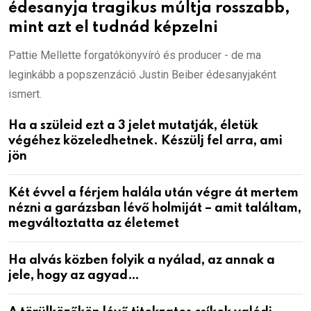
édesanyja tragikus múltja rosszabb,
mint azt el tudnád képzelni
Pattie Mellette forgatókönyvíró és producer - de ma
leginkább a popszenzáció Justin Beiber édesanyjaként
ismert.
Ha a szüleid ezt a 3 jelet mutatják, életük
végéhez közeledhetnek. Készülj fel arra, ami
jön
Két évvel a férjem halála után végre át mertem
nézni a garázsban lévő holmiját – amit találtam,
megváltoztatta az életemet
Ha alvás közben folyik a nyálad, az annak a
jele, hogy az agyad…