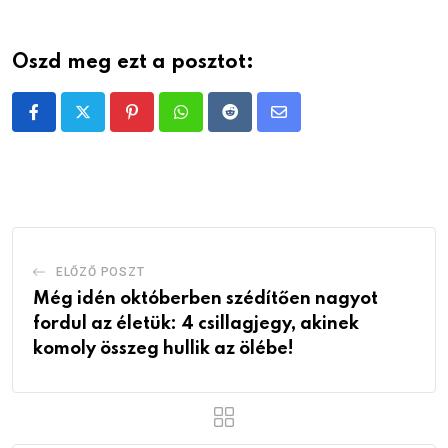
Oszd meg ezt a posztot:
Pinterest
Whatsapp
Reddit
Share
via
Email
ELŐZŐ POSZT
Még idén októberben szédítően nagyot
fordul az életük: 4 csillagjegy, akinek
komoly összeg hullik az ölébe!