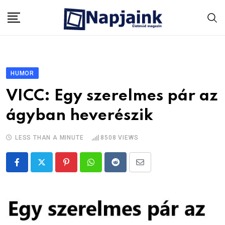
Skip
to
content
HUMOR
VICC: Egy szerelmes pár az
ágyban heverészik
LESS THAN A MINUTE
8508
VIEWS
Pinterest
Whatsapp
Reddit
Share
via
Email