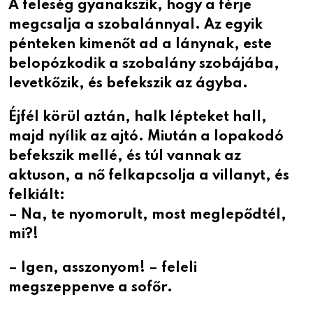
A feleség gyanakszik, hogy a férje
megcsalja a szobalánnyal. Az egyik
pénteken kimenőt ad a lánynak, este
belopózkodik a szobalány szobájába,
levetkőzik, és befekszik az ágyba.
Éjfél körül aztán, halk lépteket hall,
majd nyílik az ajtó. Miután a lopakodó
befekszik mellé, és túl vannak az
aktuson, a nő felkapcsolja a villanyt, és
felkiált:
– Na, te nyomorult, most meglepődtél,
mi?!
– Igen, asszonyom! – feleli
megszeppenve a sofőr.