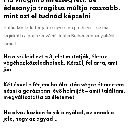
Fia világhírű híresség lett, de
édesanyja tragikus múltja rosszabb,
mint azt el tudnád képzelni
Pattie Mellette forgatókönyvíró és producer - de ma
leginkább a popszenzáció Justin Beiber édesanyjaként
ismert.
Ha a szüleid ezt a 3 jelet mutatják, életük
végéhez közeledhetnek. Készülj fel arra, ami
jön
Két évvel a férjem halála után végre át mertem
nézni a garázsban lévő holmiját – amit találtam,
megváltoztatta az életemet
Ha alvás közben folyik a nyálad, az annak a
jele, hogy az agyad…