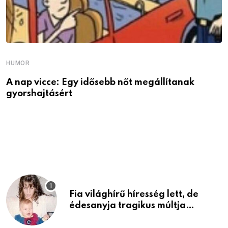
HUMOR
A nap vicce: Egy idősebb nőt megállítanak
gyorshajtásért
H
V
h
Fia világhírű híresség lett, de
édesanyja tragikus múltja
rosszabb, mint azt el tudnád
képzelni