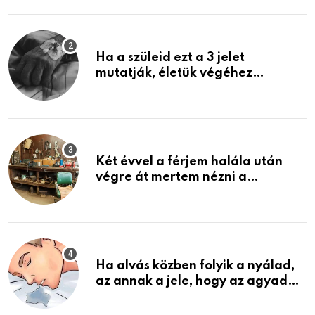
Ha a szüleid ezt a 3 jelet
mutatják, életük végéhez
közeledhetnek. Készülj fel arra,
ami jön
Két évvel a férjem halála után
végre át mertem nézni a
garázsban lévő holmiját – amit
találtam, megváltoztatta az
életemet
Ha alvás közben folyik a nyálad,
az annak a jele, hogy az agyad…