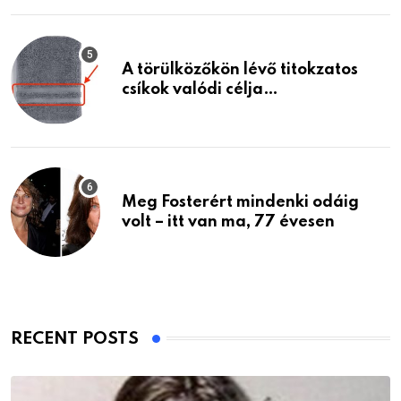
A törülközőkön lévő titokzatos
csíkok valódi célja…
Meg Fosterért mindenki odáig
volt – itt van ma, 77 évesen
RECENT POSTS