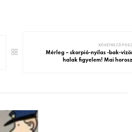
KÖVETKEZŐ POS
Mérleg – skorpió-nyilas -bak-vízö
halak figyelem! Mai horos