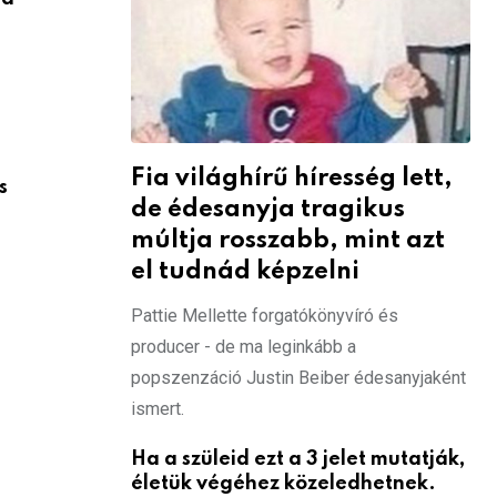
Fia világhírű híresség lett,
s
de édesanyja tragikus
múltja rosszabb, mint azt
el tudnád képzelni
Pattie Mellette forgatókönyvíró és
producer - de ma leginkább a
popszenzáció Justin Beiber édesanyjaként
ismert.
Ha a szüleid ezt a 3 jelet mutatják,
életük végéhez közeledhetnek.