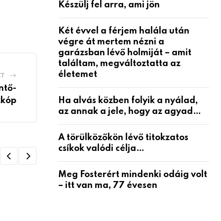
Készülj fel arra, ami jön
Két évvel a férjem halála után
végre át mertem nézni a
garázsban lévő holmiját – amit
találtam, megváltoztatta az
életemet
ZT
ntő-
Ha alvás közben folyik a nyálad,
zkóp
az annak a jele, hogy az agyad…
A törülközőkön lévő titokzatos
csíkok valódi célja…
Meg Fosterért mindenki odáig volt
– itt van ma, 77 évesen