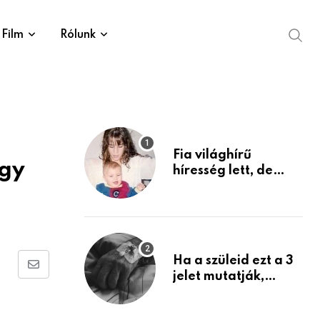
Film
Rólunk
Fia világhírű
ogy
híresség lett, de
édesanyja tragikus
múltja rosszabb,
mint azt el tudnád
képzelni
Ha a szüleid ezt a 3
Share
jelet mutatják,
életük végéhez
via
közeledhetnek.
Email