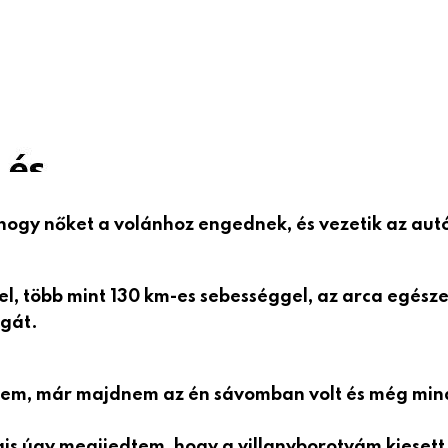
hogy nőket a volánhoz engednek, és vezetik az autó
el, több mint 130 km-es sebességgel, az arca egésze
agát.
ztem, már majdnem az én sávomban volt és még min
 úgy megijedtem, hogy a villanyborotvám kiesett