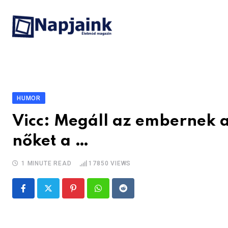
Skip
to
content
HUMOR
Vicc: Megáll az embernek a
nőket a …
1 MINUTE READ
17850
VIEWS
Pinterest
Whatsapp
Reddit