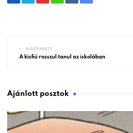
Pinterest
Whatsapp
Reddit
Share
via
Email
ELŐZŐ POSZT
A kisfiú rosszul tanul az iskolában
Ajánlott posztok