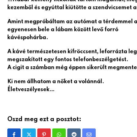
kezemből és egyúttal kiütötte a szendvicsemet 
Amint megpróbáltam az autómat a térdemmel a s
egyenesen bele a lábam között levő forró
kávéspohárba.
A kávé természetesen kifröccsent, leforrázta l
megszakított egy fontos telefonbeszélgetést.
A cigit a számban még éppen sikerült megment
Ki nem állhatom a nőket a volánnál.
Életveszélyesek…
Oszd meg ezt a posztot: