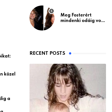
Meg Fosterért
mindenki odáig volt
– itt van ma, 77
évesen
RECENT POSTS
ikat:
n közel
dig a
 a