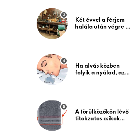
Készülj fel arra, ami
jön
Két évvel a férjem
halála után végre át
mertem nézni a
garázsban lévő
holmiját – amit
találtam,
megváltoztatta az
Ha alvás közben
életemet
folyik a nyálad, az
annak a jele, hogy
az agyad…
A törülközőkön lévő
titokzatos csíkok
valódi célja…