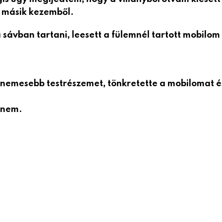
a másik kezemből.
ávban tartani, leesett a fülemnél tartott mobilom
egnemesebb testrészemet, tönkretette a mobilomat é
enem.