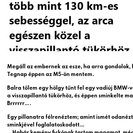
Megáll az embernek az esze, ha arra gondolok, 
Tegnap éppen az M5-ön mentem.
Balra tőlem egy hölgy tűnt fel egy vadiúj BMW-v
a visszapillantó tükörhöz, és éppen sminkelte m
Brrrrrr….
Egy pillanatra félrenéztem; amint ismét odané
sminkjével foglalatoskodott…
…Habár kemény fickónak tartom magamat, mégis